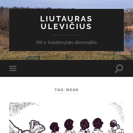
LIUTAURAS
ULEVIČIUS
XXI a. kasdienybės dienoraštis
Toggl
Toggle
search
mobile
field
menu
TAG:
NSGK