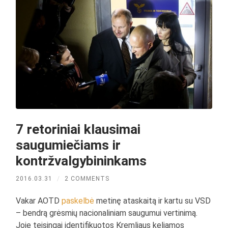
7 retoriniai klausimai
saugumiečiams ir
kontržvalgybininkams
2016.03.31
/
2 COMMENTS
Vakar AOTD
paskelbė
metinę ataskaitą ir kartu su VSD
– bendrą grėsmių nacionaliniam saugumui vertinimą.
Joje teisingai identifikuotos Kremliaus keliamos