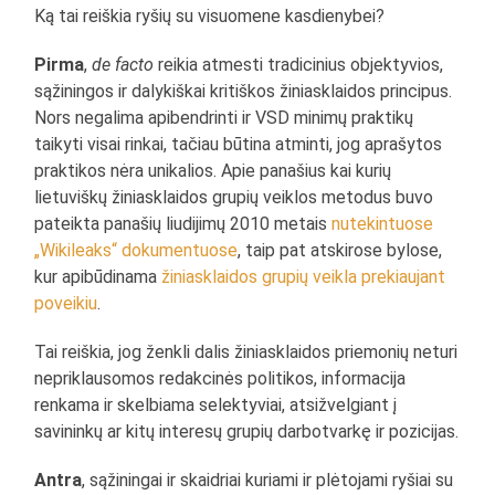
Ką tai reiškia ryšių su visuomene kasdienybei?
Pirma
,
de facto
reikia atmesti tradicinius objektyvios,
sąžiningos ir dalykiškai kritiškos žiniasklaidos principus.
Nors negalima apibendrinti ir VSD minimų praktikų
taikyti visai rinkai, tačiau būtina atminti, jog aprašytos
praktikos nėra unikalios. Apie panašius kai kurių
lietuviškų žiniasklaidos grupių veiklos metodus buvo
pateikta panašių liudijimų 2010 metais
nutekintuose
„Wikileaks“ dokumentuose
, taip pat atskirose bylose,
kur apibūdinama
žiniasklaidos grupių veikla prekiaujant
poveikiu
.
Tai reiškia, jog ženkli dalis žiniasklaidos priemonių neturi
nepriklausomos redakcinės politikos, informacija
renkama ir skelbiama selektyviai, atsižvelgiant į
savininkų ar kitų interesų grupių darbotvarkę ir pozicijas.
Antra
, sąžiningai ir skaidriai kuriami ir plėtojami ryšiai su