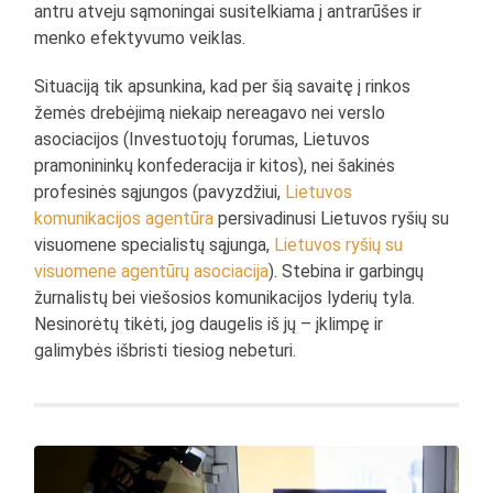
antru atveju sąmoningai susitelkiama į antrarūšes ir
menko efektyvumo veiklas.
Situaciją tik apsunkina, kad per šią savaitę į rinkos
žemės drebėjimą niekaip nereagavo nei verslo
asociacijos (Investuotojų forumas, Lietuvos
pramonininkų konfederacija ir kitos), nei šakinės
profesinės sąjungos (pavyzdžiui,
Lietuvos
komunikacijos agentūra
persivadinusi Lietuvos ryšių su
visuomene specialistų sąjunga,
Lietuvos ryšių su
visuomene agentūrų asociacija
). Stebina ir garbingų
žurnalistų bei viešosios komunikacijos lyderių tyla.
Nesinorėtų tikėti, jog daugelis iš jų – įklimpę ir
galimybės išbristi tiesiog nebeturi.