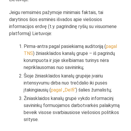
Jeigu remsimės pažymoje minimais faktais, tai
darytinos šios esminės išvados apie viešosios
informacijos erdvę (t.y. pagrindinę ryšių su visuomene
platformą) Lietuvoje:
Pirma-antra pagal pasiekiamą auditoriją (
pagal
TNS
) žiniasklaidos kanalų grupė – iš pagrindų
korumpuota ir joje skelbiamas turinys nėra
nepriklausomas nuo savininkų;
Šioje žiniasklaidos kanalų grupėje įvairiu
intensyvumu dirba nuo trečdalio iki pusės
įtakingiausių (
pagal „Delfi“
) šalies žurnalistų;
Žiniasklaidos kanalų grupė vykdo informacinį
savininkų formuojamos darbotvarkės palaikymą
beveik visose svarbiausiose viešosios politikos
srityse.