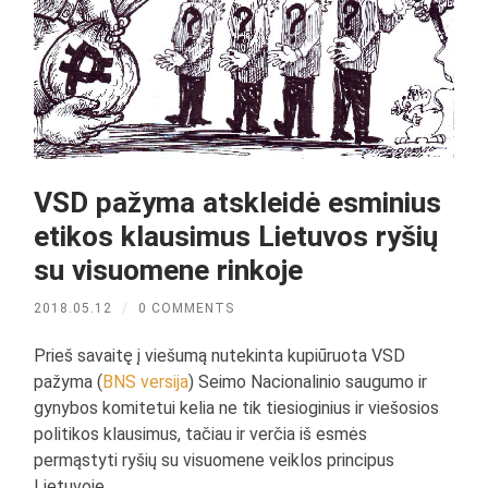
VSD pažyma atskleidė esminius
etikos klausimus Lietuvos ryšių
su visuomene rinkoje
2018.05.12
/
0 COMMENTS
Prieš savaitę į viešumą nutekinta kupiūruota VSD
pažyma (
BNS versija
) Seimo Nacionalinio saugumo ir
gynybos komitetui kelia ne tik tiesioginius ir viešosios
politikos klausimus, tačiau ir verčia iš esmės
permąstyti ryšių su visuomene veiklos principus
Lietuvoje.