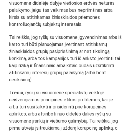
visuomene didelėje dalyje viešosios erdvės neturės
palaikymo, jeigu tas veikimas bus nepriimtinas arba
kirsis su atitinkamas žiniasklaidos priemones
kontroliuojančių subjektų interesais.
Tai reiškia, jog ryšių su visuomene įgyvendinimas arba iš
karto turi būti planuojamas įvertinant atitinkamų
žiniasklaidos grupių pasipriešinimą ar net tikslingą
kenkimą, arba tos kampanijos turi iš anksto įvertinti tai
kaip riziką ir finansiniais arba kitais būdais užsitikrinti
atitinkamų interesų grupių palaikymą (arba bent
nesikišimą).
Trečia
, ryšių su visuomene specialistų veikloje
neišvengiamos principinės etikos problemos, kai jie
arba turi susitaikyti ir prisiderinti prie korupcinės
aplinkos, arba atsiriboti nuo didelės dalies ryšių su
visuomene įrankių ir viešumo galimybių. Tai reiškia, jog
pirmu atveju įsitraukiama į uždarą korupcinę aplinką, o