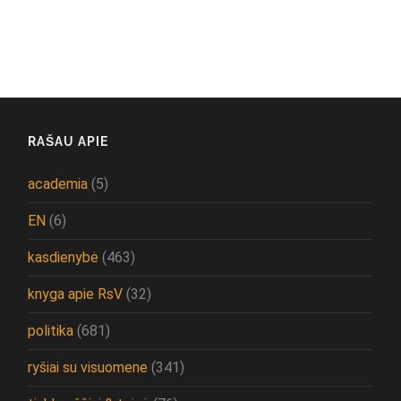
RAŠAU APIE
academia
(5)
EN
(6)
kasdienybė
(463)
knyga apie RsV
(32)
politika
(681)
ryšiai su visuomene
(341)