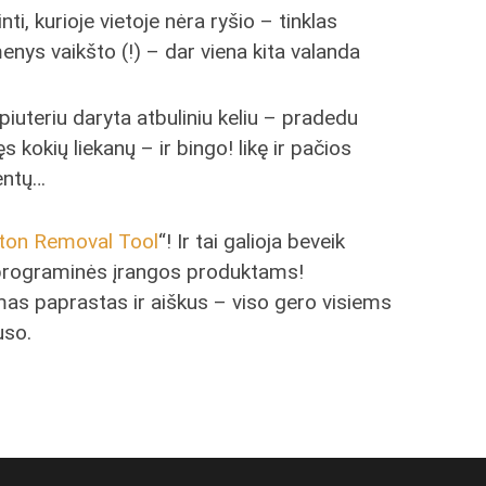
ti, kurioje vietoje nėra ryšio – tinklas
ys vaikšto (!) – dar viena kita valanda
iuteriu daryta atbuliniu keliu – pradedu
ęs kokių liekanų – ir bingo! likę ir pačios
entų…
ton Removal Tool
“! Ir tai galioja beveik
programinės įrangos produktams!
as paprastas ir aiškus – viso gero visiems
uso.