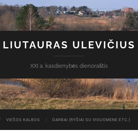
LIUTAURAS ULEVIČIUS
XXI a. kasdienybės dienoraštis
VIEŠOS KALBOS
DARBAI (RYŠIAI SU VISUOMENE ETC.)