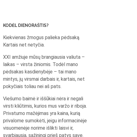
KODĖL DIENORAŠTIS?
Kiekvienas žmogus palieka pėdsaką.
Kartais net netyčia.
XXI amžiuje mūsų brangiausia valiuta –
laikas – virsta žiniomis. Todėl mano
pėdsakas kasdienybėje – tai mano
mintys, jų virsmai darbais ir, kartais, net
pokyčiais toliau nei aš pats.
Viešumo baimė ir iššūkiai nėra ir negali
virsti kliūtimis, kurios mus varžo ir riboja.
Privatumo mažėjimas yra kaina, kurią
privalome sumokėti, jeigu informacinėje
visuomenėje norime išlikti laisvi ir,
svarbiausia, sąžiningi prieš patys save.