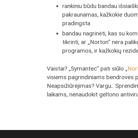
rankiniu būdu bandau išsiaiškin
pakraunamas, kažkokie duomen
pradingsta
bandau nagrinėti, kas su komp
tikrinti, ar „Norton“ nėra palik
programos, ir kažkokių rezid
Vaistai? „Symantec“ pati siūlo „
Nor
visiems pagrindiniams bendrovės 
Neapsižiūrėjimas? Vargu.. Sprendim
laikams, nenaudokit geltono antivir