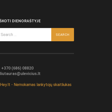
EŠKOTI DIENORAŠTYJE
arch
r:
:
+370 (686) 08820
liutauras@ulevicius.lt