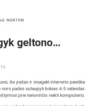
AG:
NORTON
gyk geltono…
NTS
uosi, šis įrašas ir visagalė interneto paieška
 nors padės sutaupyti kokias 4-5 valandas
pštymosi prie nenorinčio veikti kompiuterio.