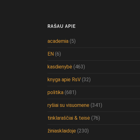
RAŠAU APIE
academia
(5)
EN
(6)
kasdienybė
(463)
knyga apie RsV
(32)
politika
(681)
ryšiai su visuomene
(341)
tinklaraščiai & teisė
(76)
žiniasklaidoje
(230)