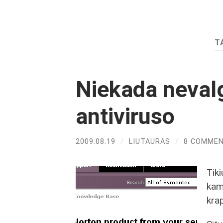
T
Niekada neval
antiviruso
2009.08.19
/
LIUTAURAS
/
8 COMME
Tiki
kam
kra