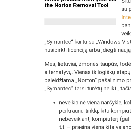
Sit
su 
Inte
band
veik
„Symantec“ kartu su „Windows Vista
nusipirkti licenciją arba įdiegti nau
Mes, lietuviai, žmonės taupūs, to
alternatyvų. Vienas iš logiškų etap
paleidžiama „Norton“ pašalinimo pr
„Symantec“ tarsi turėtų nelikti, tač
neveikia nė viena naršyklė, ko
perkraunu tinklą, kitu kompiut
nebeveikiantį kompiuterį (gal
t.t. – praeina viena kita valan