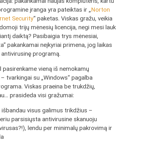
uacija: pakankamai naujas kompiuteris, kartu
programine įranga yra pateiktas ir „
Norton
rnet Security
“ paketas. Viskas gražu, veikia
omoji trijų mėnesių licencija, negi mesi lauk
iantį daiktą? Pasibaigia trys mėnesiai,
“ pakankamai neįkyriai primena, jog laikas
ją antivirusinę programą.
dėl pasirenkame vieną iš nemokamų
ų – tvarkingai su „Windows“ pagalba
ograma. Viskas praeina be trukdžių,
iau… prasideda visi gražumai:
l išbandau visus galimus trikdžius –
eriu parsisiųsta antivirusine skanuoju
 virusas?!), lendu per minimalų pakrovimą ir
da