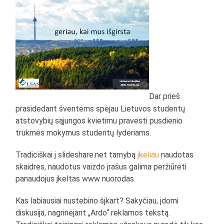
Dar prieš
prasidedant šventėms spėjau Lietuvos studentų
atstovybių sąjungos kvietimu pravesti pusdienio
trukmės mokymus studentų lyderiams.
Tradiciškai į slideshare.net tarnybą
įkėliau
naudotas
skaidres, naudotus vaizdo įrašus galima peržiūrėti
panaudojus įkeltas www nuorodas.
Kas labiausiai nustebino šįkart? Sakyčiau, įdomi
diskusija, nagrinėjant „Ardo“ reklamos tekstą.