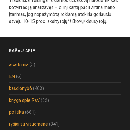
Tradiciškai teisingai reklamos užsakovą nurodė tik kas
ketvirtas ją analizavęs – eilinį kartą pasitvirtina mano
įtarimas, jog nepažymėtą reklamą atskiria geriausiu
atveju 10-15 proc. skaitytojų/žiūrovų/klausytojų.
RAŠAU APIE
academia
(5)
EN
(6)
kasdienybė
(463)
knyga apie RsV
(32)
politika
(681)
ryšiai su visuomene
(341)