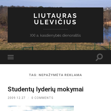
LIUTAURAS
ULEVIČIUS
XXI a. kasdienybės dienoraštis
Toggl
Toggle
search
mobile
field
menu
TAG:
NEPAŽYMĖTA REKLAMA
Studentų lyderių mokymai
2009.12.27
/
0 COMMENTS