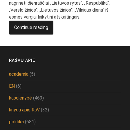
nagrinėti dienraščiai „Lietuvos rytas“, „Respublika“,
„Verslo žinios“, „Lietuvos žinios“, „Vilniaus diena“ iš
esmės vargiai laikytini atskaitingais.
Continue reading
RAŠAU APIE
academia
(5)
EN
(6)
kasdienybė
(463)
knyga apie RsV
(32)
politika
(681)