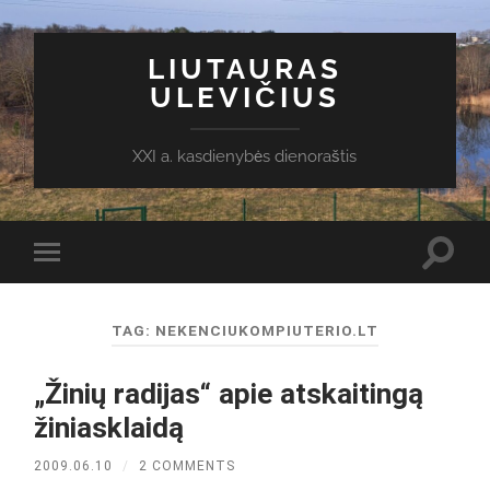
LIUTAURAS
ULEVIČIUS
XXI a. kasdienybės dienoraštis
Toggl
Toggle
search
mobile
field
menu
TAG:
NEKENCIUKOMPIUTERIO.LT
„Žinių radijas“ apie atskaitingą
žiniasklaidą
2009.06.10
/
2 COMMENTS