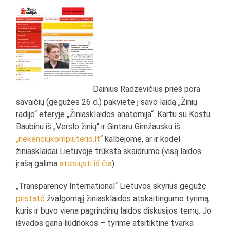
Dainius Radzevičius prieš pora
savaičių (gegužės 26 d.) pakvietė į savo laidą „Žinių
radijo“ eteryje „Žiniasklaidos anatomija“. Kartu su Kostu
Baubinu iš „Verslo žinių“ ir Gintaru Gimžausku iš
„nekenciukompiuterio.lt
“ kalbėjome, ar ir kodėl
žiniasklaidai Lietuvoje trūksta skaidrumo (visą laidos
įrašą galima
atsisiųsti iš čia
).
„Transparency International“ Lietuvos skyrius gegužę
pristatė
žvalgomąjį žiniasklaidos atskaitingumo tyrimą,
kuris ir buvo viena pagrindinių laidos diskusijos temų. Jo
išvados gana liūdnokos – tyrime atsitiktine tvarka