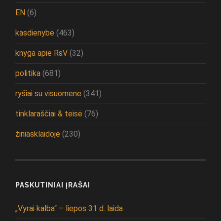
EN
(6)
kasdienybė
(463)
knyga apie RsV
(32)
politika
(681)
ryšiai su visuomene
(341)
tinklaraščiai & teisė
(76)
žiniasklaidoje
(230)
PASKUTINIAI ĮRAŠAI
„Vyrai kalba“ – liepos 31 d. laida