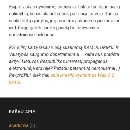
Kaip ir viskas gyvenime, socialiniai tinklai turi daug naujų
galimybių, kurias skandina tiek pat naujų pavojų. Tačiau
sunku būtų ginčytis, jog moderni politinė organizacija ar
institucijų galėtų judėti į priekį be dalyvavimo
socialiniuose tinkluose.
P.S. eilinį kartą rašau viešą skatinimą KAM’ui, URM’ui ir
Valstybės saugumo departamentui – kada bus pradėta
aktyvi Lietuvos Respublikos interesų propaganda
elektroninėje erdvėje? Pažadu patarimus nemokamai ; )
Pavyzdžiui, šiek tiek
apie Izraelio vykdomus Web 2.0
karus
.
RAŠAU APIE
academia
(5)