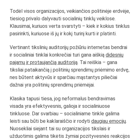
Todėl visos organizacijos, veikiančios politinėje erdvėje,
tiesiog privalo dalyvauti socialinių tinklų veiklose.
Klausimai, kuriuos verta svarstyti – kiek ir kokius tinklus
pasirinkti, kuriuose iš jų ir kokį turinį kurti ir platinti.
Vertinant tikslinių auditorijų požiūriu internetas bendrai
ir socialiniai tinklai konkrečiai turi gana aiškią
didesnių
pajamų ir protaujančią auditoriją
. Tai reiškia – gana
tiksliai pataikančią į politinių sprendimų priėmimo erdvę,
nes būtent aktyvūs ir sparčiau mąstantys piliečiai
dažnai yra politinių sprendimų priėmėjai.
Klasika tapusi tiesa, jog neformalus bendravimas
visada yra efektyvesnis, galioja ir socialiniuose
tinkluose. Dar svarbiau – socialiniame tinkle galima
leisti sau būti be kaklaraiščio ir rodyti
daugiau emocijų
.
Nuosekliai siejant tai su organizacijos tikslais ir
užduotimis galima tikėtis žymiai pozityvesnės reakcijos