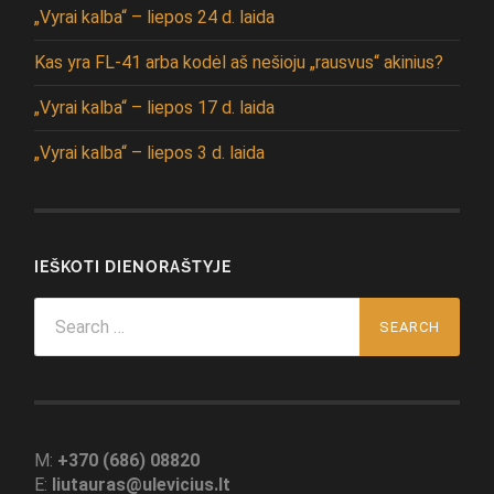
„Vyrai kalba“ – liepos 24 d. laida
Kas yra FL-41 arba kodėl aš nešioju „rausvus“ akinius?
„Vyrai kalba“ – liepos 17 d. laida
„Vyrai kalba“ – liepos 3 d. laida
IEŠKOTI DIENORAŠTYJE
Search
for:
M:
+370 (686) 08820
E:
liutauras@ulevicius.lt