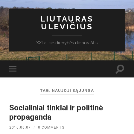
LIUTAURAS
ULEVIČIUS
XXI a. kasdienybės dienoraštis
Toggl
Toggle
search
mobile
field
menu
TAG:
NAUJOJI SĄJUNGA
Socialiniai tinklai ir politinė
propaganda
2010.06.07
/
0 COMMENTS