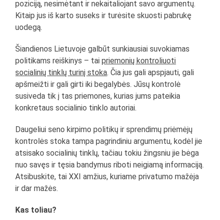
poziciją, nesimėtant ir nekaitaliojant savo argumentų.
Kitaip jus iš karto suseks ir turėsite skuosti pabrukę
uodegą.
Šiandienos Lietuvoje galbūt sunkiausiai suvokiamas
politikams reiškinys – tai
priemonių kontroliuoti
socialinių tinklų turinį stoka
. Čia jus gali apspjauti, gali
apšmeižti ir gali girti iki begalybės. Jūsų kontrolė
susiveda tik į tas priemones, kurias jums pateikia
konkretaus socialinio tinklo autoriai.
Daugeliui seno kirpimo politikų ir sprendimų priėmėjų
kontrolės stoka tampa pagrindiniu argumentu, kodėl jie
atsisako socialinių tinklų, tačiau tokiu žingsniu jie bėga
nuo savęs ir tęsia bandymus riboti neigiamą informaciją.
Atsibuskite, tai XXI amžius, kuriame privatumo mažėja
ir dar mažės.
Kas toliau?