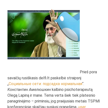
Prieš pora
savaičių rusiškasis delfi.lt paskelbė straipsnį
„
Социальные сети: подсадка нормальная
“.
Константин Амелюшкин
kalbino psichoterapeutą
Olegą Lapiną ir mane. Tema verta šiek tiek platesnio
panagrinėjimo – priminsiu, jog praėjusiais metais TSPMI
konferencijoje skaičiau susijusį pranešimą „
user