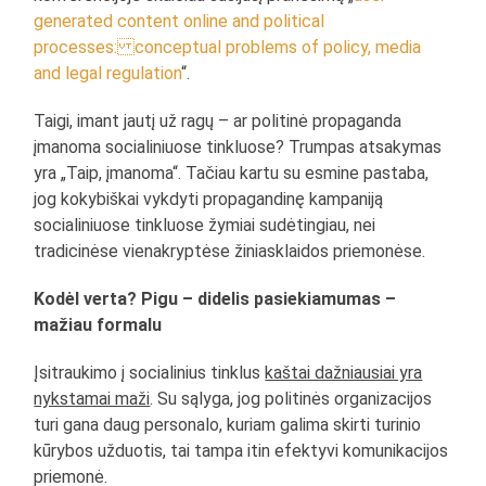
generated content online and political
processes: conceptual problems of policy, media
and legal regulation
“.
Taigi, imant jautį už ragų – ar politinė propaganda
įmanoma socialiniuose tinkluose? Trumpas atsakymas
yra „Taip, įmanoma“. Tačiau kartu su esmine pastaba,
jog kokybiškai vykdyti propagandinę kampaniją
socialiniuose tinkluose žymiai sudėtingiau, nei
tradicinėse vienakryptėse žiniasklaidos priemonėse.
Kodėl verta? Pigu – didelis pasiekiamumas –
mažiau formalu
Įsitraukimo į socialinius tinklus
kaštai dažniausiai yra
nykstamai maži
. Su sąlyga, jog politinės organizacijos
turi gana daug personalo, kuriam galima skirti turinio
kūrybos užduotis, tai tampa itin efektyvi komunikacijos
priemonė.