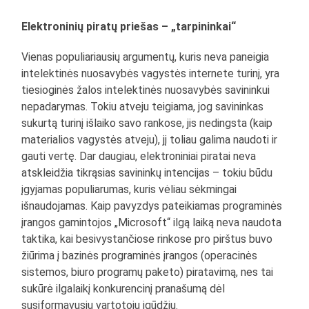
Elektroninių piratų priešas – „tarpininkai“
Vienas populiariausių argumentų, kuris neva paneigia
intelektinės nuosavybės vagystės internete turinį, yra
tiesioginės žalos intelektinės nuosavybės savininkui
nepadarymas. Tokiu atveju teigiama, jog savininkas
sukurtą turinį išlaiko savo rankose, jis nedingsta (kaip
materialios vagystės atveju), jį toliau galima naudoti ir
gauti vertę. Dar daugiau, elektroniniai piratai neva
atskleidžia tikrąsias savininkų intencijas – tokiu būdu
įgyjamas populiarumas, kuris vėliau sėkmingai
išnaudojamas. Kaip pavyzdys pateikiamas programinės
įrangos gamintojos „Microsoft“ ilgą laiką neva naudota
taktika, kai besivystančiose rinkose pro pirštus buvo
žiūrima į bazinės programinės įrangos (operacinės
sistemos, biuro programų paketo) piratavimą, nes tai
sukūrė ilgalaikį konkurencinį pranašumą dėl
susiformavusių vartotojų įgūdžių.