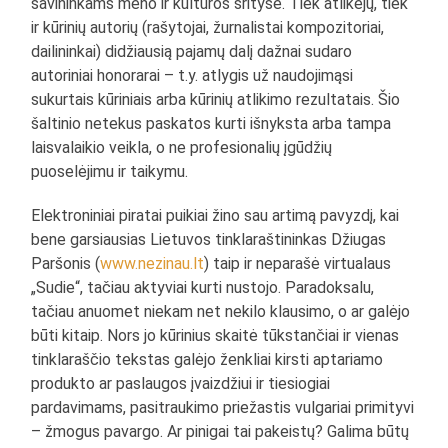
savininkams meno ir kultūros srityse. Tiek atlikėjų, tiek
ir kūrinių autorių (rašytojai, žurnalistai kompozitoriai,
dailininkai) didžiausią pajamų dalį dažnai sudaro
autoriniai honorarai – t.y. atlygis už naudojimąsi
sukurtais kūriniais arba kūrinių atlikimo rezultatais. Šio
šaltinio netekus paskatos kurti išnyksta arba tampa
laisvalaikio veikla, o ne profesionalių įgūdžių
puoselėjimu ir taikymu.
Elektroniniai piratai puikiai žino sau artimą pavyzdį, kai
bene garsiausias Lietuvos tinklaraštininkas Džiugas
Paršonis (
www.nezinau.lt
) taip ir neparašė virtualaus
„Sudie“, tačiau aktyviai kurti nustojo. Paradoksalu,
tačiau anuomet niekam net nekilo klausimo, o ar galėjo
būti kitaip. Nors jo kūrinius skaitė tūkstančiai ir vienas
tinklaraščio tekstas galėjo ženkliai kirsti aptariamo
produkto ar paslaugos įvaizdžiui ir tiesiogiai
pardavimams, pasitraukimo priežastis vulgariai primityvi
– žmogus pavargo. Ar pinigai tai pakeistų? Galima būtų