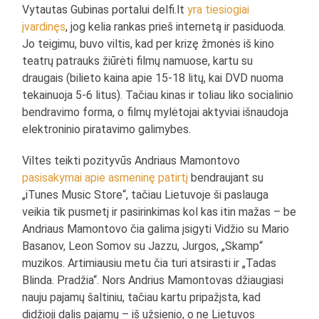
Vytautas Gubinas portalui delfi.lt
yra tiesiogiai
įvardinęs
, jog kelia rankas prieš internetą ir pasiduoda.
Jo teigimu, buvo viltis, kad per krizę žmonės iš kino
teatrų patrauks žiūrėti filmų namuose, kartu su
draugais (bilieto kaina apie 15-18 litų, kai DVD nuoma
tekainuoja 5-6 litus). Tačiau kinas ir toliau liko socialinio
bendravimo forma, o filmų mylėtojai aktyviai išnaudoja
elektroninio piratavimo galimybes.
Viltes teikti pozityvūs Andriaus Mamontovo
pasisakymai apie asmeninę patirtį
bendraujant su
„iTunes Music Store“, tačiau Lietuvoje ši paslauga
veikia tik pusmetį ir pasirinkimas kol kas itin mažas – be
Andriaus Mamontovo čia galima įsigyti Vidžio su Mario
Basanov, Leon Somov su Jazzu, Jurgos, „Skamp“
muzikos. Artimiausiu metu čia turi atsirasti ir „Tadas
Blinda. Pradžia“. Nors Andrius Mamontovas džiaugiasi
nauju pajamų šaltiniu, tačiau kartu pripažįsta, kad
didžioji dalis pajamų – iš užsienio, o ne Lietuvos