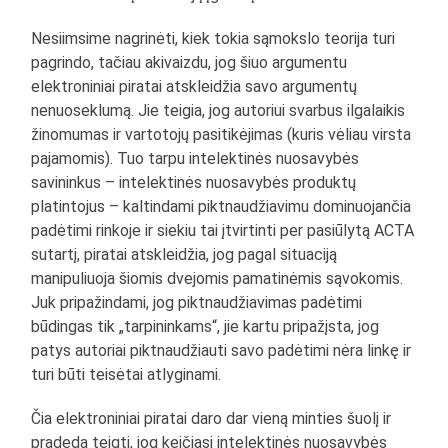
Nesiimsime nagrinėti, kiek tokia sąmokslo teorija turi
pagrindo, tačiau akivaizdu, jog šiuo argumentu
elektroniniai piratai atskleidžia savo argumentų
nenuoseklumą. Jie teigia, jog autoriui svarbus ilgalaikis
žinomumas ir vartotojų pasitikėjimas (kuris vėliau virsta
pajamomis). Tuo tarpu intelektinės nuosavybės
savininkus – intelektinės nuosavybės produktų
platintojus – kaltindami piktnaudžiavimu dominuojančia
padėtimi rinkoje ir siekiu tai įtvirtinti per pasiūlytą ACTA
sutartį, piratai atskleidžia, jog pagal situaciją
manipuliuoja šiomis dvejomis pamatinėmis sąvokomis.
Juk pripažindami, jog piktnaudžiavimas padėtimi
būdingas tik „tarpininkams“, jie kartu pripažįsta, jog
patys autoriai piktnaudžiauti savo padėtimi nėra linkę ir
turi būti teisėtai atlyginami.
Čia elektroniniai piratai daro dar vieną minties šuolį ir
pradeda teigti, jog keičiasi intelektinės nuosavybės