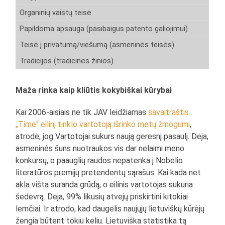
Organinių vaistų teisė
Papildoma apsauga (pasibaigus patento galiojimui)
Teisė į privatumą/viešumą (asmeninės teisės)
Tradicijos (tradicinės žinios)
Maža rinka kaip kliūtis kokybiškai kūrybai
Kai 2006-aisiais ne tik JAV leidžiamas
savaitraštis
„Time“ eilinį tinklo vartotoją išrinko metų žmogumi
,
atrodė, jog Vartotojai sukurs naują geresnį pasaulį. Deja,
asmeninės šuns nuotraukos vis dar nelaimi meno
konkursų, o paauglių raudos nepatenka į Nobelio
literatūros premijų pretendentų sąrašus. Kai kada net
akla višta suranda grūdą, o eilinis vartotojas sukuria
šedevrą. Deja, 99% likusių atvejų priskirtini kitokiai
lemčiai. Ir atrodo, kad daugelis naujųjų lietuviškų kūrėjų
žengia būtent tokiu keliu. Lietuviška statistika tą