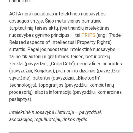
naudojimui.
ACTA nėra naujadaras intelektinės nuosavybės
apsaugos srityje. Šiuo metu vienas pamatinių
tarptautinių teisės aktų, įtvirtinančių intelektinės
nuosavybės gynimo principus – tai
TRIPS
(angl. Trade-
Related aspects of Intellectual Property Rights)
sutartis. Pagal jos nuostatas intelektinė nuosavybė –
tai ne tik autorių ir gretutinės teisės, bet ir prekių
ženklai (pavyzdžiui, „Coca Cola“), geografinės nuorodos
(pavyzdžiui, Konjakas), pramoninis dizainas (pavyzdžiui,
sąvaržėlė), patentai (pavyzdžiui, „Bluetooth“
technologija), topografijos (pavyzdžiui, kompiuterių
procesorių), slapta informacija (pavyzdžiui, komercinės
paslaptys).
Intelektinė nuosavybė Lietuvoje – pavyzdžiai,
asociacijos, reguliuotojai, rinkos dydis.