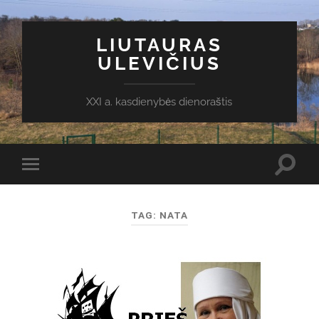
LIUTAURAS
ULEVIČIUS
XXI a. kasdienybės dienoraštis
Toggl
Toggle
search
mobile
field
menu
TAG:
NATA