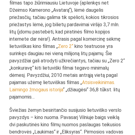
filmas tapo žiūrimiausiu Lietuvoje (aplenkęs net
Džeimso Kamerono „Avatarą“), lėmė daugelis
priežasčių, tačiau galima tik spėlioti, kokios tikrosios
priežastys lėmė, jog bilietų pardavimai viršijo 3,7 mln.
litų (įdomu pastebėti, kad piratinės filmo kopijos
internete dar nėra!). Antrasis pagal komercinę sėkmę
lietuviškas kino filmas „
Zero 2“
kino teatruose yra
surinkęs daugiau nei vieną milijoną litų pajamų. Šie
pavyzdžiai gali atrodyti užkrečiantys, tačiau su „Zero 2“
„konkuravę“ kiti lietuviški filmai tegavo minimalų
dėmesį. Pavyzdžiui, 2010 metais antrąją vietą pagal
pajamas užėmę lietuviškas filmas „
Atsisveikinimas.
Laimingo žmogaus istorija
“ „džiaugėsi“ 36,8 tūkst. litų
pajamomis…
Šviežias žemyn besiritančio susijusio lietuviško verslo
pavyzdys – kino nuoma. Pavasarį Vilniuje baigs veiklą
dvi paskutinės kino filmų nuomos paslaugas teikusios
bendrovės „Laukimas“ ir „Eliksyras“. Pirmosios vadovas