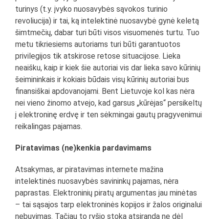
turinys (t.y. įvyko nuosavybės sąvokos turinio
revoliucija) ir tai, ką intelektinė nuosavybė gynė keletą
šimtmečių, dabar turi būti visos visuomenės turtu. Tuo
metu tikriesiems autoriams turi būti garantuotos
privilegijos tik atskirose retose situacijose. Lieka
neaišku, kaip ir kiek šie autoriai vis dar lieka savo kūrinių
šeimininkais ir kokiais būdais visų kūrinių autoriai bus
finansiškai apdovanojami. Bent Lietuvoje kol kas nėra
nei vieno žinomo atvejo, kad garsus „kūrėjas“ persikeltų
į elektroninę erdvę ir ten sėkmingai gautų pragyvenimui
reikalingas pajamas.
Piratavimas (ne)kenkia pardavimams
Atsakymas, ar piratavimas internete mažina
intelektinės nuosavybės savininkų pajamas, nėra
paprastas. Elektroninių piratų argumentas jau minėtas
– tai sąsajos tarp elektroninės kopijos ir žalos originalui
nebuvimas. Tačiau to ryšio stoka atsiranda ne dėl