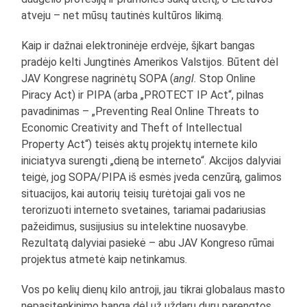
atveju – net mūsų tautinės kultūros likimą.
Kaip ir dažnai elektroninėje erdvėje, šįkart bangas
pradėjo kelti Jungtinės Amerikos Valstijos. Būtent dėl
JAV Kongrese nagrinėtų SOPA (
angl.
Stop Online
Piracy Act) ir PIPA (arba „PROTECT IP Act“, pilnas
pavadinimas – „Preventing Real Online Threats to
Economic Creativity and Theft of Intellectual
Property Act“) teisės aktų projektų internete kilo
iniciatyva surengti „dieną be interneto“. Akcijos dalyviai
teigė, jog SOPA/PIPA iš esmės įveda cenzūrą, galimos
situacijos, kai autorių teisių turėtojai gali vos ne
terorizuoti interneto svetaines, tariamai padariusias
pažeidimus, susijusius su intelektine nuosavybe.
Rezultatą dalyviai pasiekė – abu JAV Kongreso rūmai
projektus atmetė kaip netinkamus.
Vos po kelių dienų kilo antroji, jau tikrai globalaus masto
nepasitenkinimo banga dėl už uždarų durų parengtos