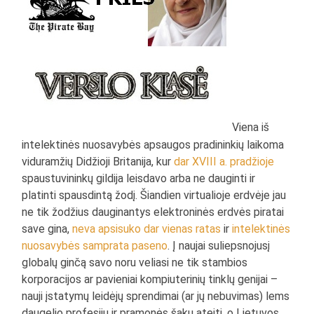
Viena iš
intelektinės nuosavybės apsaugos pradininkių laikoma
viduramžių Didžioji Britanija, kur
dar XVIII a. pradžioje
spaustuvininkų gildija leisdavo arba ne dauginti ir
platinti spausdintą žodį. Šiandien virtualioje erdvėje jau
ne tik žodžius dauginantys elektroninės erdvės piratai
save gina,
neva apsisuko dar vienas ratas
ir
intelektinės
nuosavybės samprata paseno
. Į naujai suliepsnojusį
globalų ginčą savo noru veliasi ne tik stambios
korporacijos ar pavieniai kompiuterinių tinklų genijai –
nauji įstatymų leidėjų sprendimai (ar jų nebuvimas) lems
daugelio profesijų ir pramonės šakų ateitį, o Lietuvos