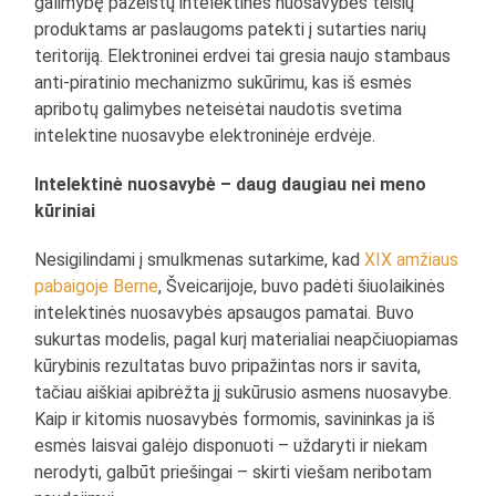
galimybę pažeistų intelektinės nuosavybės teisių
produktams ar paslaugoms patekti į sutarties narių
teritoriją. Elektroninei erdvei tai gresia naujo stambaus
anti-piratinio mechanizmo sukūrimu, kas iš esmės
apribotų galimybes neteisėtai naudotis svetima
intelektine nuosavybe elektroninėje erdvėje.
Intelektinė nuosavybė – daug daugiau nei meno
kūriniai
Nesigilindami į smulkmenas sutarkime, kad
XIX amžiaus
pabaigoje Berne
, Šveicarijoje, buvo padėti šiuolaikinės
intelektinės nuosavybės apsaugos pamatai. Buvo
sukurtas modelis, pagal kurį materialiai neapčiuopiamas
kūrybinis rezultatas buvo pripažintas nors ir savita,
tačiau aiškiai apibrėžta jį sukūrusio asmens nuosavybe.
Kaip ir kitomis nuosavybės formomis, savininkas ja iš
esmės laisvai galėjo disponuoti – uždaryti ir niekam
nerodyti, galbūt priešingai – skirti viešam neribotam