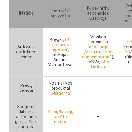
Vei
IN savininkų
Lietuviški
sa
IN rūšis
asociacijos
pavyzdžiai
aso
Lietuvoje
ne L
Muzikos
Knyga „
101
asociacija
IFP
Lietuvos
Autorių ir
(
asociacija
(fon
legenda
“,
gretutinės
„Metų muzikos
BS
atlikėjas
teisės
apdovanojimai“
),
(fi
Andrius
LANVA,
BSA
(
Mamontovas
Lietuva
Kosmetikos
Prekių
produktai
–
ženklai
„
Margarita
“
Saugoma
kilmės
Seinų/Lazdijų
vietos arba
krašto
–
geografinė
medus
nuoroda