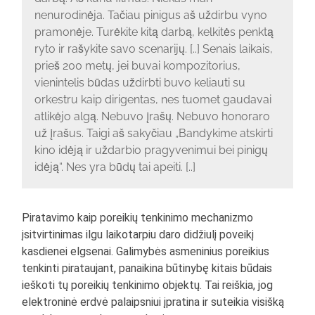
nenurodinėja. Tačiau pinigus aš uždirbu vyno
pramonėje. Turėkite kitą darbą, kelkitės penktą
ryto ir rašykite savo scenarijų. [..] Senais laikais,
prieš 200 metų, jei buvai kompozitorius,
vienintelis būdas uždirbti buvo keliauti su
orkestru kaip dirigentas, nes tuomet gaudavai
atlikėjo algą. Nebuvo įrašų. Nebuvo honoraro
už įrašus. Taigi aš sakyčiau „Bandykime atskirti
kino idėją ir uždarbio pragyvenimui bei pinigų
idėją“. Nes yra būdų tai apeiti. [..]
Piratavimo kaip poreikių tenkinimo mechanizmo
įsitvirtinimas ilgu laikotarpiu daro didžiulį poveikį
kasdienei elgsenai. Galimybės asmeninius poreikius
tenkinti pirataujant, panaikina būtinybę kitais būdais
ieškoti tų poreikių tenkinimo objektų. Tai reiškia, jog
elektroninė erdvė palaipsniui įpratina ir suteikia visišką