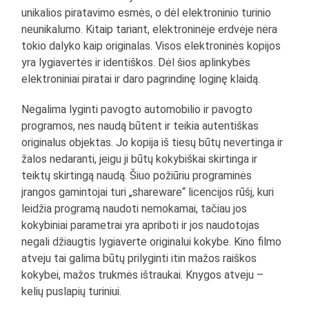
unikalios piratavimo esmės, o dėl elektroninio turinio
neunikalumo. Kitaip tariant, elektroninėje erdvėje nėra
tokio dalyko kaip originalas. Visos elektroninės kopijos
yra lygiavertės ir identiškos. Dėl šios aplinkybės
elektroniniai piratai ir daro pagrindinę loginę klaidą.
Negalima lyginti pavogto automobilio ir pavogto
programos, nes naudą būtent ir teikia autentiškas
originalus objektas. Jo kopija iš tiesų būtų nevertinga ir
žalos nedaranti, jeigu ji būtų kokybiškai skirtinga ir
teiktų skirtingą naudą. Šiuo požiūriu programinės
įrangos gamintojai turi „shareware“ licencijos rūšį, kuri
leidžia programą naudoti nemokamai, tačiau jos
kokybiniai parametrai yra apriboti ir jos naudotojas
negali džiaugtis lygiaverte originalui kokybe. Kino filmo
atveju tai galima būtų prilyginti itin mažos raiškos
kokybei, mažos trukmės ištraukai. Knygos atveju –
kelių puslapių turiniui.