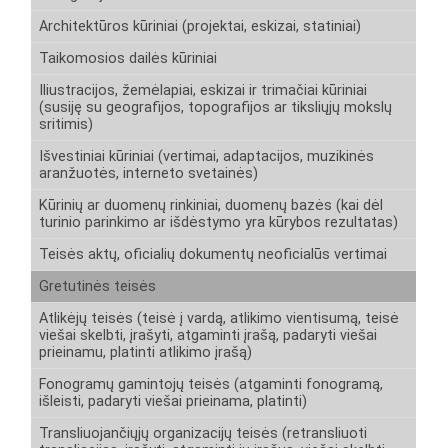
Architektūros kūriniai (projektai, eskizai, statiniai)
Taikomosios dailės kūriniai
Iliustracijos, žemėlapiai, eskizai ir trimačiai kūriniai
(susiję su geografijos, topografijos ar tiksliųjų mokslų
sritimis)
Išvestiniai kūriniai (vertimai, adaptacijos, muzikinės
aranžuotės, interneto svetainės)
Kūrinių ar duomenų rinkiniai, duomenų bazės (kai dėl
turinio parinkimo ar išdėstymo yra kūrybos rezultatas)
Teisės aktų, oficialių dokumentų neoficialūs vertimai
Gretutinės teisės
Atlikėjų teisės (teisė į vardą, atlikimo vientisumą, teisė
viešai skelbti, įrašyti, atgaminti įrašą, padaryti viešai
prieinamu, platinti atlikimo įrašą)
Fonogramų gamintojų teisės (atgaminti fonogramą,
išleisti, padaryti viešai prieinama, platinti)
Transliuojančiųjų organizacijų teisės (retransliuoti