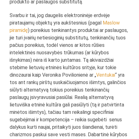
produkto ar paslaugos substitutą.
Svarbu ir tai, jog daugelis elektroninėje erdvėje
pirataujamų objektų yra aukštesnius (pagal
Maslow
piramidę
) poreikius tenkinantys produktai ar paslaugos,
jie turi įvairių netiesioginių substitutų, tenkinančių tuos
pačius poreikius, todėl vienos ar kitos rūšies
intelektinės nuosavybės trūkumas (ar kūrybos
išnykimas) nėra iš karto juntamas. Tą akivaizdžiai
stebime lietuvių etninės kultūros srityje, kur tokie
dinozaurai kaip Veronika Povilionienė ar „
Ventukai
“ yra
tos ant rankų pirštų suskaičiuojamos išimtys, galinčios
siūlyti alternatyvą tokius poreikius tenkinančių
paslaugų įsivyravusiai pasiūlai. Realią alternatyvą
lietuviška etninė kultūra gali pasiūlyti (tą ir patvirtinta
minėtos išimtys), tačiau tam reikalingi specifiniai
sugebėjimai ir kompetencija – reikia sugebėti senus
dalykus kurti naujai, pritaikyti juos šiandienai, turėti
charizmos paskui save vesti mases. Dabartinė kūrybos