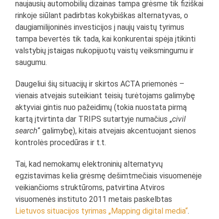
naujausių automobilių dizainas tampa grėsme tik fiziškai
rinkoje siūlant padirbtas kokybiškas alternatyvas, o
daugiamilijoninės investicijos į naujų vaistų tyrimus
tampa bevertės tik tada, kai konkurentai spėja įtikinti
valstybių įstaigas nukopijuotų vaistų veiksmingumu ir
saugumu.
Daugeliui šių situacijų ir skirtos ACTA priemonės –
vienais atvejais suteikiant teisių turėtojams galimybę
aktyviai gintis nuo pažeidimų (tokia nuostata pirmą
kartą įtvirtinta dar TRIPS sutartyje numačius „
civil
search
“ galimybę), kitais atvejais akcentuojant sienos
kontrolės procedūras ir t.t.
Tai, kad nemokamų elektroninių alternatyvų
egzistavimas kelia grėsmę dešimtmečiais visuomenėje
veikiančioms struktūroms, patvirtina Atviros
visuomenės instituto 2011 metais paskelbtas
Lietuvos situacijos tyrimas „Mapping digital media“
.