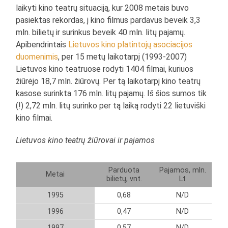
laikyti kino teatrų situaciją, kur 2008 metais buvo
pasiektas rekordas, į kino filmus pardavus beveik 3,3
mln. bilietų ir surinkus beveik 40 mln. litų pajamų.
Apibendrintais
Lietuvos kino platintojų asociacijos
duomenimis
, per 15 metų laikotarpį (1993-2007)
Lietuvos kino teatruose rodyti 1404 filmai, kuriuos
žiūrėjo 18,7 mln. žiūrovų. Per tą laikotarpį kino teatrų
kasose surinkta 176 mln. litų pajamų. Iš šios sumos tik
(!) 2,72 mln. litų surinko per tą laiką rodyti 22 lietuviški
kino filmai.
Lietuvos kino teatrų žiūrovai ir pajamos
Parduota
Pajamos, mln.
Metai
bilietų, vnt.
Lt
1995
0,68
N/D
1996
0,47
N/D
1997
0,57
N/D