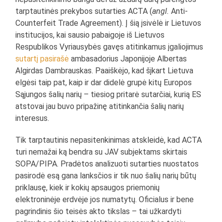
tarptautinės prekybos sutarties ACTA (
angl.
Anti-
Counterfeit Trade Agreement). Į šią įsivėlė ir Lietuvos
institucijos, kai sausio pabaigoje iš Lietuvos
Respublikos Vyriausybės gavęs atitinkamus įgaliojimus
sutartį pasirašė
ambasadorius Japonijoje Albertas
Algirdas Dambrauskas. Paaiškėjo, kad šįkart Lietuva
elgėsi taip pat, kaip ir dar didelė grupė kitų Europos
Sąjungos šalių narių – tiesiog pritarė sutarčiai, kurią ES
atstovai jau buvo pripažinę atitinkančia šalių narių
interesus.
Tik tarptautinis nepasitenkinimas atskleidė, kad ACTA
turi nemažai ką bendra su JAV subjektams skirtais
SOPA/PIPA. Pradėtos analizuoti sutarties nuostatos
pasirodė esą gana lanksčios ir tik nuo šalių narių būtų
priklausę, kiek ir kokių apsaugos priemonių
elektroninėje erdvėje jos numatytų. Oficialus ir bene
pagrindinis šio teisės akto tikslas – tai užkardyti