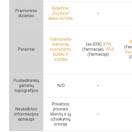
Reljefinis
Pramoninis
„Švyturio“
–
dizainas
alaus butelis
Salmonella
I
bakterijų
(ex-EFA)
IFPA
(far
Patentai
nustatymo
(farmacija),
VGA
Eu
būdas ir
(farmacija)
(
zondai
Puslaidininkių
gaminių
N/D
–
topografijos
Privačios
Neskelbtos
įmonės
informacijos
klientų ir jų
–
apsauga
užsakymų
istorija