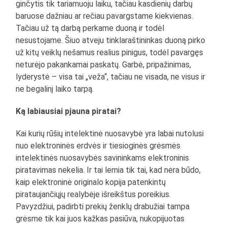
ginčytis tik tariamuoju laiku, tačiau kasdienių darbų
baruose dažniau ar rečiau pavargstame kiekvienas.
Tačiau už tą darbą perkame duoną ir todėl
nesustojame. Šiuo atveju tinklaraštininkas duoną pirko
už kitų veiklų nešamus realius pinigus, todėl pavargęs
neturėjo pakankamai paskatų. Garbė, pripažinimas,
lyderystė – visa tai „veža“, tačiau ne visada, ne visus ir
ne begalinį laiko tarpą.
Ką labiausiai pjauna piratai?
Kai kurių rūšių intelektinė nuosavybė yra labai nutolusi
nuo elektroninės erdvės ir tiesioginės grėsmės
intelektinės nuosavybės savininkams elektroninis
piratavimas nekelia. Ir tai lemia tik tai, kad nėra būdo,
kaip elektroninė originalo kopija patenkintų
pirataujančiųjų realybėje išreikštus poreikius.
Pavyzdžiui, padirbti prekių ženklų drabužiai tampa
grėsme tik kai juos kažkas pasiūva, nukopijuotas