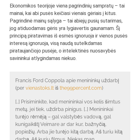
Ekonomikos teorijoje viena pagrindinių sampratų – tai
mainai, kai abi pusės keičiasi vienais gėriais į kitus.
Pagrindinė mainų sąlyga – tai abiejų pusių sutarimas,
jog atiduodamas gėris yra lygiavertis gaunamam. Šį
principą piratavimas iš esmės ignoruoja ir vienos pusės
interesą ignoruoja, visą naudą sutelkdamas
pirataujančiojo pusėje, o intelektinės nuosavybės
savininkui atlygindamas niekuo.
Francis Ford Coppola apie menininkų uždarbį
(per
vienastoks.lt
iš
the99percent.com
)
[..] Prisiminkite, kad menininkai vos kelis šimtus
metų, jei tiek, uždirba pinigus. [..] Menininkai
turėjo rėmėją – gal valstybės vadovą, gal
kunigaikštį Veimare ar dar kur, bažnyčią,
popiežių. Arba jie turėjo kitą darbą. Aš turiu kitą
darbą. Aš kuriu filmus. Niekas man