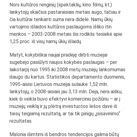
Nors kultūros renginių (spektaklių, kino filmų, kt.)
lankytojų skaičius pastaraisiais metais augo, tačiau ir
čia kultūrai tenkanti suma nėra didelė. Namų ūkių
vartojimo išlaidos kultūros paslaugoms išliko itin
menkos – 2003-2008 metais šis rodiklis tesiekė apie
1,25 proc. iš visų namų ūkių išlaidų.
Matyt, kokybiškai naujai pradėję dirbti muziejai
sugebėjo pasiūlyti naujos kokybės paslaugas – per
laikotarpį nuo 1995 iki 2008 metų muziejų lankomumas
išaugo du kartus. Statistikos departamento duomenis,
1995-aisisi Lietuvos muziejai sulaukė 1,52 mln.
lankytojų, o 2008-aisiais jau 3,13 mln. Deja, nėra aišku,
kiek ši veikla buvo efektyvi komerciniu požiūriu – ar į
muziejų veiklą ir jų plėtrą investuotos lėšos davė iš
tiesų teigiamą rezultatą, ar tai tik pinigų „įsisavinimo“
rezultatas.
Malonia išimtimi iš bendros tendencijos galima būtų