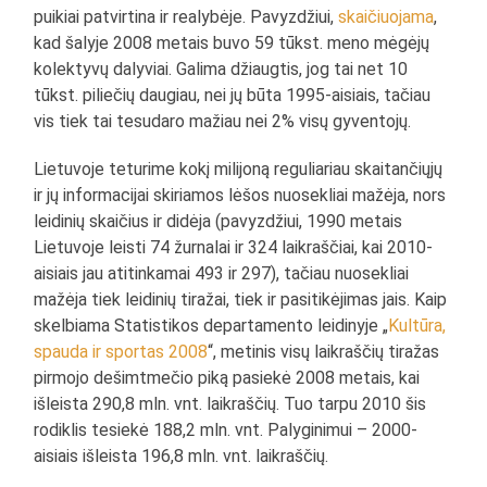
puikiai patvirtina ir realybėje. Pavyzdžiui,
skaičiuojama
,
kad šalyje 2008 metais buvo 59 tūkst. meno mėgėjų
kolektyvų dalyviai. Galima džiaugtis, jog tai net 10
tūkst. piliečių daugiau, nei jų būta 1995-aisiais, tačiau
vis tiek tai tesudaro mažiau nei 2% visų gyventojų.
Lietuvoje teturime kokį milijoną reguliariau skaitančiųjų
ir jų informacijai skiriamos lėšos nuosekliai mažėja, nors
leidinių skaičius ir didėja (pavyzdžiui, 1990 metais
Lietuvoje leisti 74 žurnalai ir 324 laikraščiai, kai 2010-
aisiais jau atitinkamai 493 ir 297), tačiau nuosekliai
mažėja tiek leidinių tiražai, tiek ir pasitikėjimas jais. Kaip
skelbiama Statistikos departamento leidinyje „
Kultūra,
spauda ir sportas 2008
“, metinis visų laikraščių tiražas
pirmojo dešimtmečio piką pasiekė 2008 metais, kai
išleista 290,8 mln. vnt. laikraščių. Tuo tarpu 2010 šis
rodiklis tesiekė 188,2 mln. vnt. Palyginimui – 2000-
aisiais išleista 196,8 mln. vnt. laikraščių.