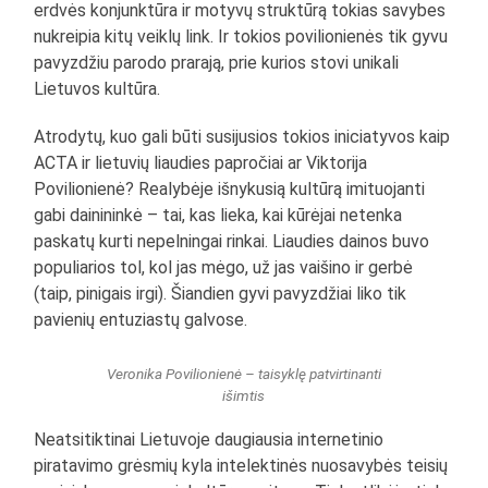
erdvės konjunktūra ir motyvų struktūrą tokias savybes
nukreipia kitų veiklų link. Ir tokios povilionienės tik gyvu
pavyzdžiu parodo prarają, prie kurios stovi unikali
Lietuvos kultūra.
Atrodytų, kuo gali būti susijusios tokios iniciatyvos kaip
ACTA ir lietuvių liaudies papročiai ar Viktorija
Povilionienė? Realybėje išnykusią kultūrą imituojanti
gabi dainininkė – tai, kas lieka, kai kūrėjai netenka
paskatų kurti nepelningai rinkai. Liaudies dainos buvo
populiarios tol, kol jas mėgo, už jas vaišino ir gerbė
(taip, pinigais irgi). Šiandien gyvi pavyzdžiai liko tik
pavienių entuziastų galvose.
Veronika Povilionienė – taisyklę patvirtinanti
išimtis
Neatsitiktinai Lietuvoje daugiausia internetinio
piratavimo grėsmių kyla intelektinės nuosavybės teisių