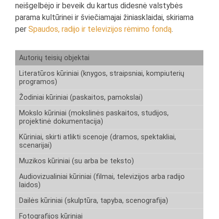
neišgelbėjo ir beveik du kartus didesnė valstybės
parama kultūrinei ir šviečiamajai žiniasklaidai, skiriama
per
Spaudos, radijo ir televizijos rėmimo fondą
.
Autorių teisių objektai
Literatūros kūriniai (knygos, straipsniai, kompiuterių
programos)
Žodiniai kūriniai (paskaitos, pamokslai)
Mokslo kūriniai (mokslinės paskaitos, studijos,
projektinė dokumentacija)
Kūriniai, skirti atlikti scenoje (dramos, spektakliai,
scenarijai)
Muzikos kūriniai (su arba be teksto)
Audiovizualiniai kūriniai (filmai, televizijos arba radijo
laidos)
Dailės kūriniai (skulptūra, tapyba, scenografija)
Fotografijos kūriniai