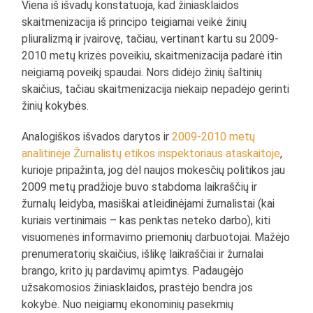
Viena iš išvadų konstatuoja, kad žiniasklaidos
skaitmenizacija iš principo teigiamai veikė žinių
pliuralizmą ir įvairovę, tačiau, vertinant kartu su 2009-
2010 metų krizės poveikiu, skaitmenizacija padarė itin
neigiamą poveikį spaudai. Nors didėjo žinių šaltinių
skaičius, tačiau skaitmenizacija niekaip nepadėjo gerinti
žinių kokybės.
Analogiškos išvados darytos ir
2009-2010 metų
analitinėje Žurnalistų etikos inspektoriaus ataskaitoje
,
kurioje pripažinta, jog dėl naujos mokesčių politikos jau
2009 metų pradžioje buvo stabdoma laikraščių ir
žurnalų leidyba, masiškai atleidinėjami žurnalistai (kai
kuriais vertinimais – kas penktas neteko darbo), kiti
visuomenės informavimo priemonių darbuotojai. Mažėjo
prenumeratorių skaičius, išlikę laikraščiai ir žurnalai
brango, krito jų pardavimų apimtys. Padaugėjo
užsakomosios žiniasklaidos, prastėjo bendra jos
kokybė. Nuo neigiamų ekonominių pasekmių