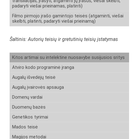
transliacijas, įrašyti, atgaminti jų įrašus, viešai skelbti,
padaryti viešai prieinamas, platinti)
Filmo pirmojo įrašo gamintojo teisės (atgaminti, viešai
skelbti, platinti, padaryti viešai prieinamą)
Šaltinis: Autorių teisių ir gretutinių teisių įstatymas
Kitos artimai su intelektine nuosavybe susijusios sritys
Atviro kodo programinė įranga
Augalų išvedėjų teisė
Augalų įvairovės apsauga
Domenų vardai
Duomenų bazės
Genetikos tyrimai
Mados teisė
Magijos metodai