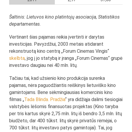
Šaltinis: Lietuvos kino platintojų asociacija, Statistikos
departamentas.
Vertinant šias pajamas reikia įvertinti ir darytas
investicijas. Pavyzdžiui, 2003 metais atidarant
rekonstruotą kino centrą „Forum Cinemas Vingis“
skelbta
, jog į jo statybą ir įranga „Forum Cinemas“ grupė
investavo daugiau nei 40 mln. litų.
Tačiau tai, kad užsienio kino produkcija surenka
pajamas, nėra paguodžiantis reiškinys lietuviško kino
gamintojams. Bene sėkmingiausias komercinis kino
filmas „
Tada Blinda. Pradžia
“ yra didžiąja dalimi tiesiogiai
valstybės lėšomis finansuotas projektas (Kino taryba
per tris kartus skyrė 2,75 mln. litų iš bendro 3,5 mln. litų
biudžeto, dar 400 tūkst. litų skyrė privatūs rėmėjai, o
700 tūkst. litų investavo patys gamintojai). Tai, jog