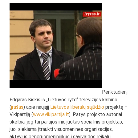
Penktadienį
Edgaras Kiškis iš „Lietuvos ryto“ televizijos kalbino
(
įrašas
) apie naująjį
Lietuvos liberalų sąjūdžio
projektą –
Vikipartiją (
www.vikipartija.lt
). Patys projekto autoriai
skelbia, jog tai partijos inicijuotas socialinis projektas,
juo siekiama įtraukti visuomenines organizacijas,
aktyvius bendruomenininkus į savivaldos reikalų