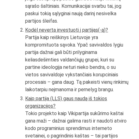
sąrašo šaltiniais. Komunikacijai svarbu tai, jog
paskui tokią sąlyginai naują darinį nesivelka
partijos šleifas.
Kodėl neverta investuoti į partijas(-ą)?
Partija kaip reiškinys Lietuvoje yra
kompromituota sąvoka. Ypač savivaldos lygiu
partija dažnai gali būti prilyginama
keliasdešimties valdančiųjų grupei, kuri su
partine ideologija neturi nieko bendra, o su
vietos savivaldoje vykstančiais korupciniais
procesais – gana daug. Tą pakeisti vienų rinkimų
laikotarpiu neįmanoma ir pernelyg brangu.
Kaip partija (LLS) gaus naudą iš tokios
organizacijos?
Tokio projekto kaip Vikipartija sukūrimo kaštai
gana maži – dažnai galima rasti ir naudoti atviro
kodo programinius sprendimus interneto
svetainei, o pagrindinis kaštas – tai partijos