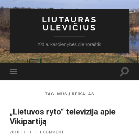
LIUTAURAS
ULEVIČIUS
XXI a. kasdienybės dienoraštis
Toggl
Toggle
search
mobile
field
menu
TAG:
MŪSŲ REIKALAS
„Lietuvos ryto“ televizija apie
Vikipartiją
2010.11.11
/
1 COMMENT