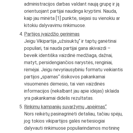
administracijos darbas valdant naują grupę ir ją
orientuojant partijai naudinga kryptimi. Nauda,
kaip jau minėta [1] punkte, siejasi su vienokiu ar
kitokiu dalyvavimu rinkimuose.
Partijos įvaizdžio gerinimas
Jeigu Vikipartija „užsisuktų“ ir taptų ganėtinai
populiari, tai nauda partijai gana akivaizdi –
beveik identiška vaizdinė medžiaga, dažnai,
matyt, persidengiančios narystės, renginiai,
rėmėjai. Jeigu nevyriausybiniu formatu veikiantis
partijos „sparnas“ išsikovos pakankamai
visuomenės dėmesio, tai vien vaizdinės
informacijos (nekalbant jau apie idėjas) sklaida
yra pakankamai didelis rezultatas.
Rinkimų kampanijų suvaržymų „apėjimas“
Nors reikėtų pasinagrinėti detaliau, tačiau spėju,
jog tokios vikipartijos galės netiesiogiai
dalyvauti rinkimuose populiarindamos motininę