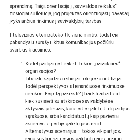
sprendimą. Taigi, orientacija į „savivaldos reikalus“
tiesiogiai sufleruoja, jog projektas orientuojasi į pavasarį
įvyksiančius rinkimus į savivaldybių tarybas.
Į televizijos eterį pateko tik viena mintis, todėl čia
pabandysiu surašyti kitus komunikacijos požiūriu
svarbius klausimus:
Kodėl partijai gali reikėti tokios „parankinės“
organizacijos?
Liberalų sąjūdžio reitingai toli gražu neblizga,
todėl perspektyvos ateinančiuose rinkimuose
menkos. Kaip tą pakeisti? Įtraukti arba bent
kiek susisieti su atskirose savivaldybėse
aktyviais piliečiais, kurie arba galėtų būti partijos
sąrašuose, arba kandidatuotų kaip pavieniai
asmenys, o partija galėtų juos remti.
Alternatyvus scenarijus – tokios vikipartijos,
jeigu sustiprėja, pačios gali būti naujo rinkimų