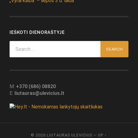
„Vyrai kalba“ – liepos 3 d. laida
IEŠKOTI DIENORAŠTYJE
Search
for:
M:
+370 (686) 08820
E:
liutauras@ulevicius.lt
© 2026
LIUTAURAS ULEVIČIUS
—
UP ↑