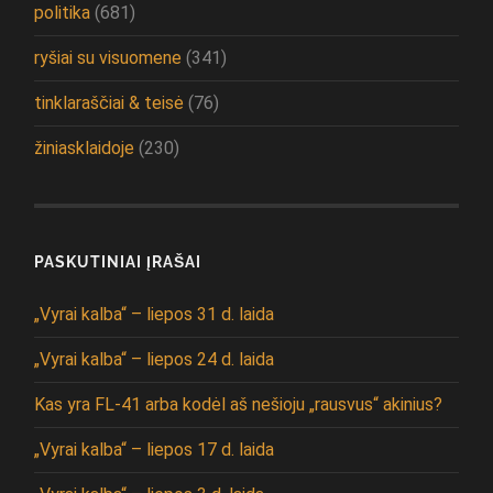
politika
(681)
ryšiai su visuomene
(341)
tinklaraščiai & teisė
(76)
žiniasklaidoje
(230)
PASKUTINIAI ĮRAŠAI
„Vyrai kalba“ – liepos 31 d. laida
„Vyrai kalba“ – liepos 24 d. laida
Kas yra FL-41 arba kodėl aš nešioju „rausvus“ akinius?
„Vyrai kalba“ – liepos 17 d. laida