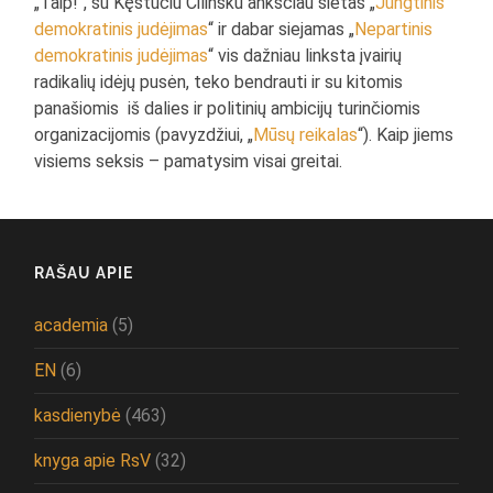
„Taip!“, su Kęstučiu Čilinsku anksčiau sietas „
Jungtinis
demokratinis judėjimas
“ ir dabar siejamas „
Nepartinis
demokratinis judėjimas
“ vis dažniau linksta įvairių
radikalių idėjų pusėn, teko bendrauti ir su kitomis
panašiomis iš dalies ir politinių ambicijų turinčiomis
organizacijomis (pavyzdžiui, „
Mūsų reikalas
“). Kaip jiems
visiems seksis – pamatysim visai greitai.
RAŠAU APIE
academia
(5)
EN
(6)
kasdienybė
(463)
knyga apie RsV
(32)