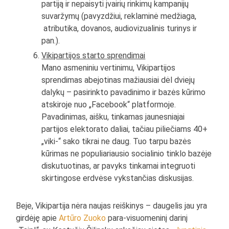
partiją ir nepaisyti įvairių rinkimų kampanijų
suvaržymų (pavyzdžiui, reklaminė medžiaga,
atributika, dovanos, audiovizualinis turinys ir
pan.).
Vikipartijos starto sprendimai
Mano asmeniniu vertinimu, Vikipartijos
sprendimas abejotinas mažiausiai dėl dviejų
dalykų – pasirinkto pavadinimo ir bazės kūrimo
atskiroje nuo „Facebook“ platformoje.
Pavadinimas, aišku, tinkamas jaunesniajai
partijos elektorato daliai, tačiau piliečiams 40+
„viki-“ sako tikrai ne daug. Tuo tarpu bazės
kūrimas ne populiariausio socialinio tinklo bazėje
diskutuotinas, ar pavyks tinkamai integruoti
skirtingose erdvėse vykstančias diskusijas.
Beje, Vikipartija nėra naujas reiškinys – daugelis jau yra
girdėję apie
Artūro Zuoko
para-visuomeninį darinį