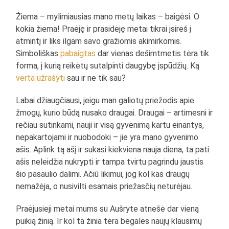
Žiema – mylimiausias mano metų laikas – baigėsi. O
kokia žiema! Praėję ir prasidėję metai tikrai įsirėš į
atmintį ir liks ilgam savo gražiomis akimirkomis.
Simboliškas
pabaigtas
dar vienas dešimtmetis tėra tik
forma, į kurią reikėtų sutalpinti daugybę įspūdžių. Ką
verta užrašyti
sau ir ne tik sau?
Labai džiaugčiausi, jeigu man galiotų priežodis apie
žmogų, kurio būdą nusako draugai. Draugai – artimesni ir
rečiau sutinkami, nauji ir visą gyvenimą kartu einantys,
nepakartojami ir nuobodoki – jie yra mano gyvenimo
ašis. Aplink tą ašį ir sukasi kiekviena nauja diena, ta pati
ašis neleidžia nukrypti ir tampa tvirtu pagrindu jaustis
šio pasaulio dalimi. Ačiū likimui, jog kol kas draugų
nemažėja, o nusivilti esamais priežasčių neturėjau.
Praėjusieji metai mums su Aušryte atnešė dar vieną
puikią žinią. Ir kol ta žinia tėra begalės naujų klausimų