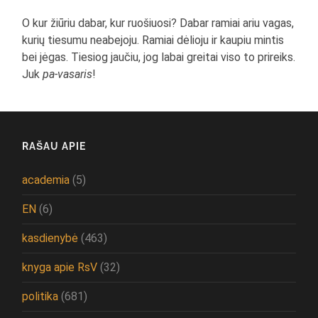
O kur žiūriu dabar, kur ruošiuosi? Dabar ramiai ariu vagas,
kurių tiesumu neabejoju. Ramiai dėlioju ir kaupiu mintis
bei jėgas. Tiesiog jaučiu, jog labai greitai viso to prireiks.
Juk
pa-vasaris
!
RAŠAU APIE
academia
(5)
EN
(6)
kasdienybė
(463)
knyga apie RsV
(32)
politika
(681)