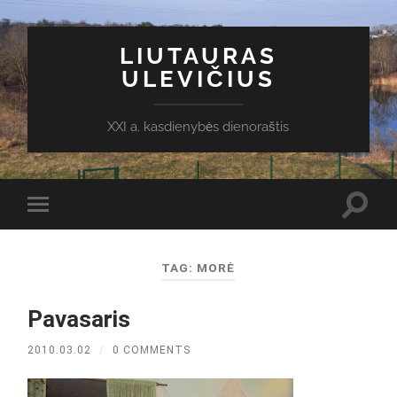
LIUTAURAS
ULEVIČIUS
XXI a. kasdienybės dienoraštis
Toggl
Toggle
search
mobile
field
menu
TAG:
MORĖ
Pavasaris
2010.03.02
/
0 COMMENTS