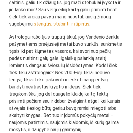
šaltinis, galiu tik džiaugtis, jog maži stebuklai įvyksta ir
jie lanko mus! Sau vėlgi eilinį kartą galiu priminti bent
šiek tiek arčiau pavyti mano nuostabiausią žmogų
sugebėjimu
stengtis, stebinti ir rūpintis
.
Astrologai rašo (jais truputį tikiu), jog Vandenio ženklu
pažymėtiems praėjusieji metai buvo sunkūs, sunkmetis
tęsis iki pat šiųmetės vasaros, kai svorį nuo pečių
padės nuritinti galų gale ilgalaikę palankią ateitį
lemiantis dangaus šviesulių išsidėstymas. Kodėl šiek
tiek tikiu astrologais? Nes 2009-ieji tikrai nebuvo
lengvi, tikrai teko pakovoti ir ieškoti naujų erdvių,
bandyti neatrastas kryptis ir idėjas. Šiek tiek
tragikomiška, jog dėl daugelio klaidų kaltę tektų
prisiimti pačiam sau ir dabar, žvelgiant atgal, kai kuriais
atvejais tiesiog būtų geriau buvę ramiai miegoti arba
skaityti knygas.. Bet tuo ir įdomūs pokyčių metai –
naujomis patirtimis, naujomis klaidomis, iš kurių galima
mokytis, ir daugybe naujų galimybių.