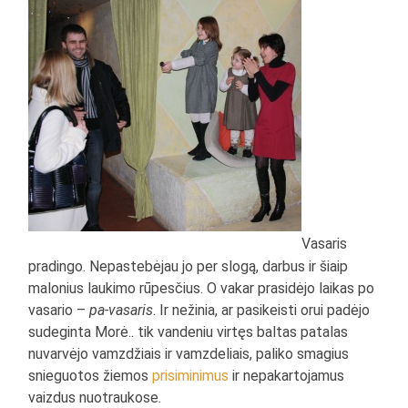
Vasaris
pradingo. Nepastebėjau jo per slogą, darbus ir šiaip
malonius laukimo rūpesčius. O vakar prasidėjo laikas po
vasario –
pa-vasaris
. Ir nežinia, ar pasikeisti orui padėjo
sudeginta Morė.. tik vandeniu virtęs baltas patalas
nuvarvėjo vamzdžiais ir vamzdeliais, paliko smagius
snieguotos žiemos
prisiminimus
ir nepakartojamus
vaizdus nuotraukose.