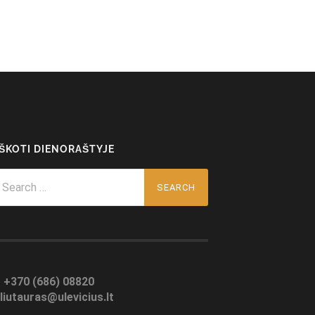
EŠKOTI DIENORAŠTYJE
arch
r:
:
+370 (686) 08820
liutauras@ulevicius.lt