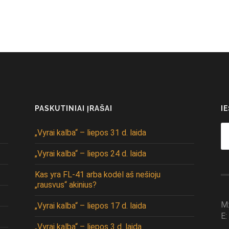
PASKUTINIAI ĮRAŠAI
I
Se
„Vyrai kalba“ – liepos 31 d. laida
fo
„Vyrai kalba“ – liepos 24 d. laida
Kas yra FL-41 arba kodėl aš nešioju
„rausvus“ akinius?
M
„Vyrai kalba“ – liepos 17 d. laida
E:
„Vyrai kalba“ – liepos 3 d. laida