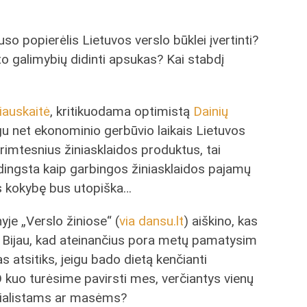
uso popierėlis Lietuvos verslo būklei įvertinti?
o galimybių didinti apsukas? Kai stabdį
auskaitė
, kritikuodama optimistą
Dainių
igu net ekonominio gerbūvio laikais Lietuvos
 rimtesnius žiniasklaidos produktus, tai
dingsta kaip garbingos žiniasklaidos pajamų
dos kokybę bus utopiška…
yje „Verslo žiniose“ (
via dansu.lt
) aiškino, kas
i. Bijau, kad ateinančius pora metų pamatysim
as atsitiks, jeigu bado dietą kenčianti
O kuo turėsime pavirsti mes, verčiantys vienų
ecialistams ar masėms?