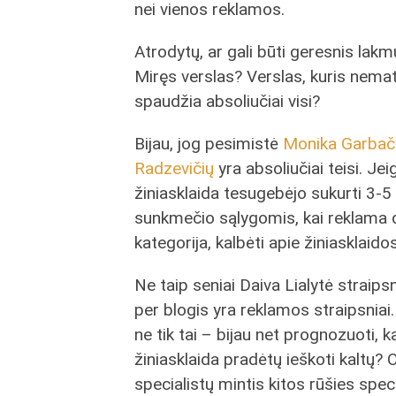
nei vienos reklamos.
Atrodytų, ar gali būti geresnis lakm
Miręs verslas? Verslas, kuris nemat
spaudžia absoliučiai visi?
Bijau, jog pesimistė
Monika Garbači
Radzevičių
yra absoliučiai teisi. Je
žiniasklaida tesugebėjo sukurti 3-5
sunkmečio sąlygomis, kai reklama 
kategorija, kalbėti apie žiniasklai
Ne taip seniai Daiva Lialytė straipsn
per blogis yra reklamos straipsnia
ne tik tai – bijau net prognozuoti, k
žiniasklaida pradėtų ieškoti kaltų? 
specialistų mintis kitos rūšies sp