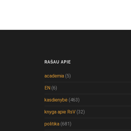
RAŠAU APIE
academia
(5)
EN
(6)
kasdienybė
(463)
knyga apie RsV
(32)
politika
(681)