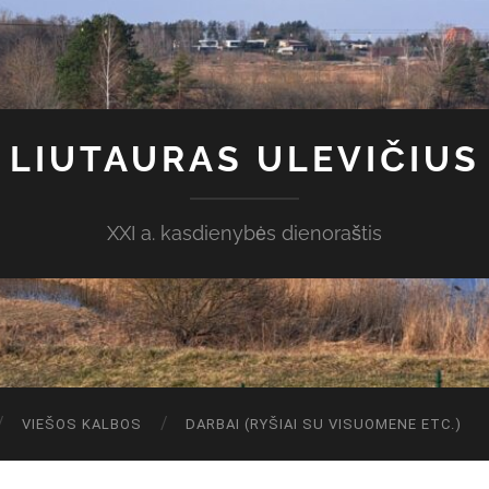
LIUTAURAS ULEVIČIUS
XXI a. kasdienybės dienoraštis
VIEŠOS KALBOS
DARBAI (RYŠIAI SU VISUOMENE ETC.)