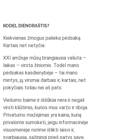
KODĖL DIENORAŠTIS?
Kiekvienas žmogus palieka pėdsaką.
Kartais net netyčia.
XXI amžiuje mūsų brangiausia valiuta –
laikas – virsta žiniomis. Todėl mano
pėdsakas kasdienybėje – tai mano
mintys, jų virsmai darbais ir, kartais, net
pokyčiais toliau nei aš pats.
Viešumo baimė ir iššūkiai nėra ir negali
virsti kliūtimis, kurios mus varžo ir riboja.
Privatumo mažėjimas yra kaina, kurią
privalome sumokėti, jeigu informacinėje
visuomenėje norime išlikti laisvi ir,
svarbiausia, sąžiningi prieš patys save.