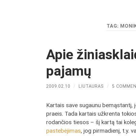
TAG:
MONI
Apie žiniaskla
pajamų
2009.02.10
/
LIUTAURAS
/
5 COMME
Kartais save sugaunu bemąstantį, jo
praeis. Tada kartais užkrenta toki
rodančios tiesos – šį kartą tai ko
pastebėjimas
, jog pirmadienį, t.y. 