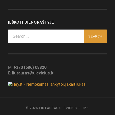
IEŠKOTI DIENORAŠTYJE
Search
for:
M:
+370 (686) 08820
E:
liutauras@ulevicius.lt
© 2026
LIUTAURAS ULEVIČIUS
—
UP ↑