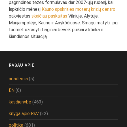
pagrindines tezes formulavau dar 2007-ųjų rudenį, kai
lapkričio mėnesį
Kauno apskrities moterų krizių centro
pakviestas
skaičiau paskaitas
Vilniuje, Alytuje,
Marijampolėje, Kaune ir Anykščiuose. Smagu matyti, jog
tuomet užrašyti teiginiai beveik puikiai atitinka ir
šiandienos situaciją.
RAŠAU APIE
academia
(5)
EN
(6)
kasdienybė
(463)
knyga apie RsV
(32)
politika
(681)