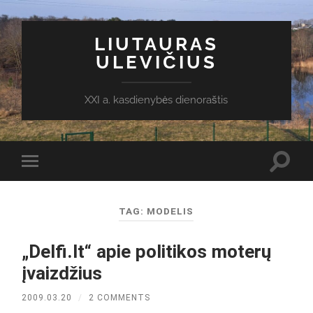
LIUTAURAS
ULEVIČIUS
XXI a. kasdienybės dienoraštis
Toggl
Toggle
search
mobile
field
menu
TAG:
MODELIS
„Delfi.lt“ apie politikos moterų
įvaizdžius
2009.03.20
/
2 COMMENTS