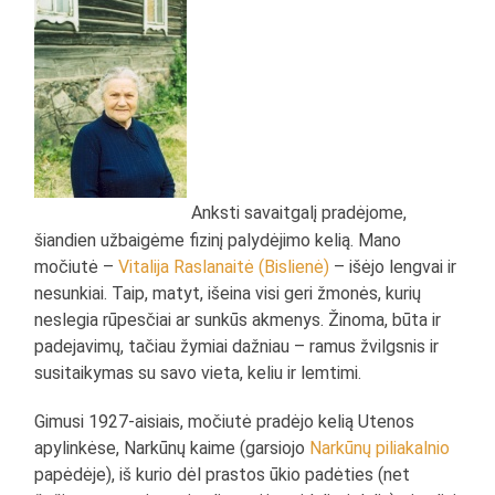
Anksti savaitgalį pradėjome,
šiandien užbaigėme fizinį palydėjimo kelią. Mano
močiutė –
Vitalija Raslanaitė (Bislienė)
– išėjo lengvai ir
nesunkiai. Taip, matyt, išeina visi geri žmonės, kurių
neslegia rūpesčiai ar sunkūs akmenys. Žinoma, būta ir
padejavimų, tačiau žymiai dažniau – ramus žvilgsnis ir
susitaikymas su savo vieta, keliu ir lemtimi.
Gimusi 1927-aisiais, močiutė pradėjo kelią Utenos
apylinkėse, Narkūnų kaime (garsiojo
Narkūnų piliakalnio
papėdėje), iš kurio dėl prastos ūkio padėties (net