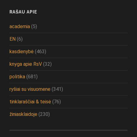
RAŠAU APIE
academia
(5)
EN
(6)
kasdienybė
(463)
knyga apie RsV
(32)
politika
(681)
ryšiai su visuomene
(341)
tinklaraščiai & teisė
(76)
žiniasklaidoje
(230)