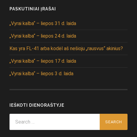
PASKUTINIAI ĮRAŠAI
„Vyrai kalba“ – liepos 31 d. laida
„Vyrai kalba“ – liepos 24 d. laida
Kas yra FL-41 arba kodėl aš nešioju „rausvus“ akinius?
„Vyrai kalba“ – liepos 17 d. laida
„Vyrai kalba“ – liepos 3 d. laida
IEŠKOTI DIENORAŠTYJE
Search
for: