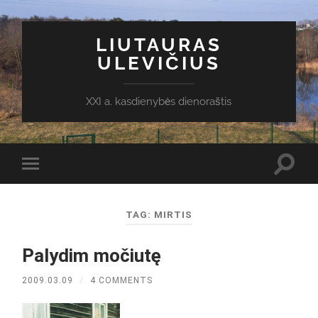
LIUTAURAS
ULEVIČIUS
XXI a. kasdienybės dienoraštis
Toggl
Toggle
search
mobile
field
menu
TAG:
MIRTIS
Palydim močiutę
2009.03.09
/
4 COMMENTS