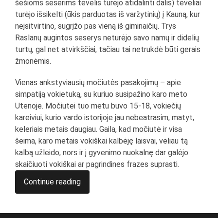
šešioms seserims tėvelis turėjo atidalinti dalis) tėveliai
turėjo išsikelti (ūkis parduotas iš varžytinių) į Kauną, kur
neįsitvirtino, sugrįžo pas vieną iš giminaičių. Trys
Raslanų augintos seserys neturėjo savo namų ir didelių
turtų, gal net atvirkščiai, tačiau tai netrukdė būti gerais
žmonėmis.
Vienas ankstyviausių močiutės pasakojimų – apie
simpatiją vokietuką, su kuriuo susipažino karo meto
Utenoje. Močiutei tuo metu buvo 15-18, vokiečių
kareiviui, kurio vardo istorijoje jau nebeatrasim, matyt,
keleriais metais daugiau. Gaila, kad močiutė ir visa
šeima, karo metais vokiškai kalbėję laisvai, vėliau tą
kalbą užleido, nors ir į gyvenimo nuokalnę dar galėjo
skaičiuoti vokiškai ar pagrindines frazes suprasti.
Continue reading