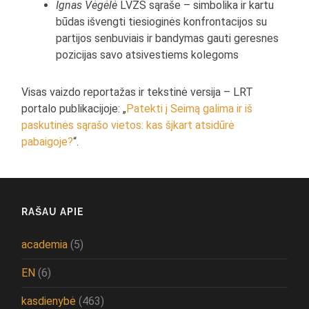
Ignas Vėgėlė
LVŽS sąraše – simbolika ir kartu
būdas išvengti tiesioginės konfrontacijos su
partijos senbuviais ir bandymas gauti geresnes
pozicijas savo atsivestiems kolegoms
Visas vaizdo reportažas ir tekstinė versija – LRT
portalo publikacijoje: „
Patekti į Seimą galima ir iš
paskutinės sąrašo vietos: kas šįkart atsidūrė
pabaigoje?
“.
RAŠAU APIE
academia
(5)
EN
(6)
kasdienybė
(463)