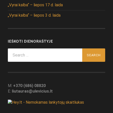
„Vyrai kalba“ – liepos 17 d. laida
„Vyrai kalba“ – liepos 3 d. laida
IEŠKOTI DIENORAŠTYJE
Search
for:
M:
+370 (686) 08820
E:
liutauras@ulevicius.lt