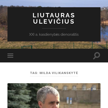
LIUTAURAS
ULEVIČIUS
XXI a. kasdienybės dienoraštis
Toggl
Toggle
search
mobile
field
menu
TAG:
MILDA VILIKANSKYTĖ