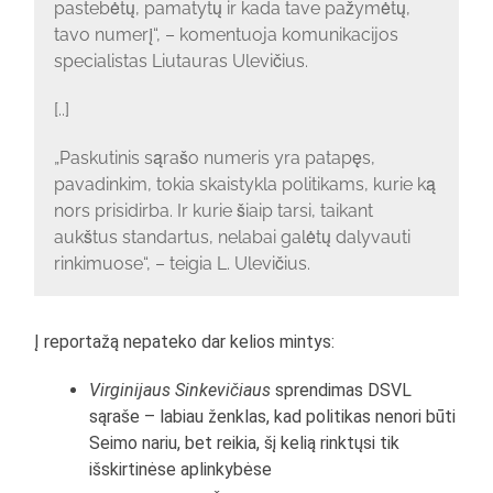
pastebėtų, pamatytų ir kada tave pažymėtų,
tavo numerį“, – komentuoja komunikacijos
specialistas Liutauras Ulevičius.
[..]
„Paskutinis sąrašo numeris yra patapęs,
pavadinkim, tokia skaistykla politikams, kurie ką
nors prisidirba. Ir kurie šiaip tarsi, taikant
aukštus standartus, nelabai galėtų dalyvauti
rinkimuose“, – teigia L. Ulevičius.
Į reportažą nepateko dar kelios mintys:
Virginijaus Sinkevičiaus
sprendimas DSVL
sąraše – labiau ženklas, kad politikas nenori būti
Seimo nariu, bet reikia, šį kelią rinktųsi tik
išskirtinėse aplinkybėse