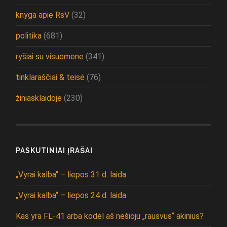
knyga apie RsV
(32)
politika
(681)
ryšiai su visuomene
(341)
tinklaraščiai & teisė
(76)
žiniasklaidoje
(230)
PASKUTINIAI ĮRAŠAI
„Vyrai kalba“ – liepos 31 d. laida
„Vyrai kalba“ – liepos 24 d. laida
Kas yra FL-41 arba kodėl aš nešioju „rausvus“ akinius?