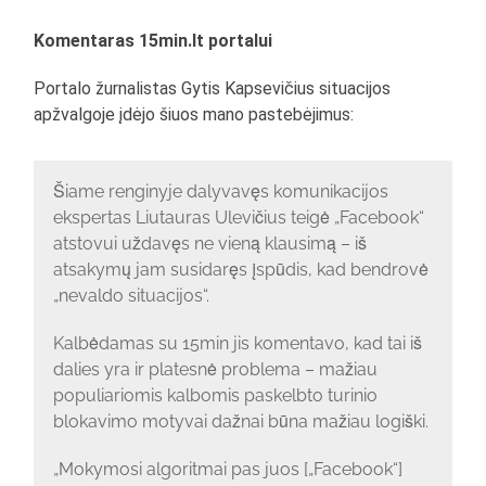
Komentaras 15min.lt portalui
Portalo žurnalistas Gytis Kapsevičius situacijos
apžvalgoje įdėjo šiuos mano pastebėjimus:
Šiame renginyje dalyvavęs komunikacijos
ekspertas Liutauras Ulevičius teigė „Facebook“
atstovui uždavęs ne vieną klausimą – iš
atsakymų jam susidaręs įspūdis, kad bendrovė
„nevaldo situacijos“.
Kalbėdamas su 15min jis komentavo, kad tai iš
dalies yra ir platesnė problema – mažiau
populiariomis kalbomis paskelbto turinio
blokavimo motyvai dažnai būna mažiau logiški.
„Mokymosi algoritmai pas juos [„Facebook“]