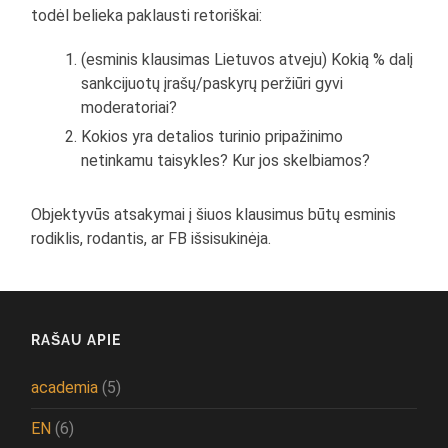
todėl belieka paklausti retoriškai:
(esminis klausimas Lietuvos atveju) Kokią % dalį
sankcijuotų įrašų/paskyrų peržiūri gyvi
moderatoriai?
Kokios yra detalios turinio pripažinimo
netinkamu taisykles? Kur jos skelbiamos?
Objektyvūs atsakymai į šiuos klausimus būtų esminis
rodiklis, rodantis, ar FB išsisukinėja.
RAŠAU APIE
academia
(5)
EN
(6)