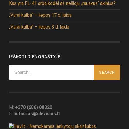
Kas yra FL-41 arba kodėl aš nešioju „rausvus“ akinius?
„Vyrai kalba“ – liepos 17 d. laida
„Vyrai kalba“ – liepos 3 d. laida
IEŠKOTI DIENORAŠTYJE
Search
for:
M:
+370 (686) 08820
E:
liutauras@ulevicius.lt