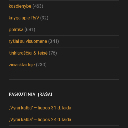
kasdienybė
(463)
knyga apie RsV
(32)
politika
(681)
ryšiai su visuomene
(341)
tinklaraščiai & teisė
(76)
žiniasklaidoje
(230)
PASKUTINIAI ĮRAŠAI
„Vyrai kalba“ – liepos 31 d. laida
„Vyrai kalba“ – liepos 24 d. laida