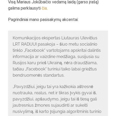
Visą Mariaus Jokūbaičio vedamą laidą (garso įrašą)
galima perklausyti
čia
.
Pagrindiniai mano pasisakymų akcentai:
Komunikacijos ekspertas Liutauras Ulevičius
LRT RADIJUI pasakoja – šiuo metu socialinio
tinklo „Facebook“ vartotojams apskritai dalintis
informacija ar vaizdine medžiaga, susijusia su
Rusijos karu prieš Ukrainą, nėra draudžiama,
tačiau „Facebook“ turiniui taiko labai griežtus
bendruomenės standartus.
„Pavyzdžiui, jeigu tai yra kažkokia aštresnė
nuotrauka, realus, net ir tikras įvykis gyvai iš,
pavyzdžiui, apšaudymo, jeigu tai iš tiesų gali
jautresnius žmones sujaudinti ar sukelti
nusivylimą, iš karto įsijungia algoritminis turinio