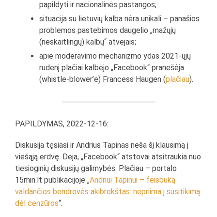
papildyti ir nacionalinės pastangos;
situacija su lietuvių kalba nėra unikali – panašios
problemos pastebimos daugelio „mažųjų
(neskaitlingų) kalbų“ atvejais;
apie moderavimo mechanizmo ydas 2021-ųjų
rudenį plačiai kalbėjo „Facebook“ pranešėja
(whistle-blower’ė) Francess Haugen (
plačiau
).
PAPILDYMAS, 2022-12-16:
Diskusija tęsiasi ir Andrius Tapinas neša šį klausimą į
viešąją erdvę. Deja, „Facebook“ atstovai atsitraukia nuo
tiesioginių diskusijų galimybės. Plačiau – portalo
15min.lt publikacijoje „
Andriui Tapinui – feisbuką
valdančios bendrovės akibrokštas: nepriima į susitikimą
dėl cenzūros
“.