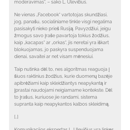
moderavimas“, – sako L. Ulevičius.
Ne vienas „Facebook“ vartotojas skundžiasi,
jog, panašu, socialiniame tinkle visgi negalima
pasisakyti nieko prieš Rusiją. Pavyzdžiui, jeigu
žmogus savo įraše pavartoja tokius žodžius,
kaip „kacapas“ ar „orkas“, jis neretai yra iškart
blokuojamas, jo paskyra suspenduojama
dienai, savaitei ar net visam mėnesiui.
Taip nutinka dėl to, nes algoritmas reaguoja į
šiuos raktinius žodžius, kurie duomenų bazėje
apibrėžiami kaip skleidžiantys neapykantą ir
įprastai naudojami neigiamame kontekste. Dėl
to įrašus, kuriuose jie randami, sistema
supranta kaip neapykantos kalbos skleidimą.
[..]
Komunikacijos ekspertas L. Ulevičius yra linkęs