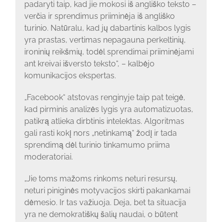
padaryti taip, kad jie mokosi iš angliško teksto –
verčia ir sprendimus priiminėja iš angliško
turinio. Natūralu, kad jų dabartinis kalbos lygis
yra prastas, vertimas nepagauna perkeltinių,
ironinių reikšmių, todėl sprendimai priiminėjami
ant kreivai išversto teksto“, – kalbėjo
komunikacijos ekspertas.
„Facebook“ atstovas renginyje taip pat teigė,
kad pirminis analizės lygis yra automatizuotas,
patikrą atlieka dirbtinis intelektas. Algoritmas
gali rasti kokį nors „netinkamą“ žodį ir tada
sprendimą dėl turinio tinkamumo priima
moderatoriai.
„Jie toms mažoms rinkoms neturi resursų,
neturi piniginės motyvacijos skirti pakankamai
dėmesio. Ir tas važiuoja. Deja, bet ta situacija
yra ne demokratiškų šalių naudai, o būtent