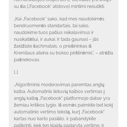
su šia [„Facebook“ atstovo] mintimi nesutikti.
„Kai „Facebook“ sako, kad mes naudokimės
bendruomenės standartais, tai sako,
naudokime tuos pačius reikalavimus ir
nusikaltėliui, ir aukai. Ir tada gaunasi – jūs
žaidžiate šachmatais, o priešininkas iš
Kremliaus ateina su bokso pirštinėmis“, – atrėžia
pašnekovas.
[..]
„Algoritminis moderavimas paremtas anglų
kalba. Automatinis lietuvių kalbos vertimas į
anglų kalbą „Facebook“ platformoje dabar yra
žemiau kritikos lygio. Iš esmės paimkite bet kokį
automatinio vertimo tekstą, kurį „Facebook“
kartas nuo karto pasiūlo, ir pabandykite
patikrinti, kiek ten klaidų padaryta vertime. Ir