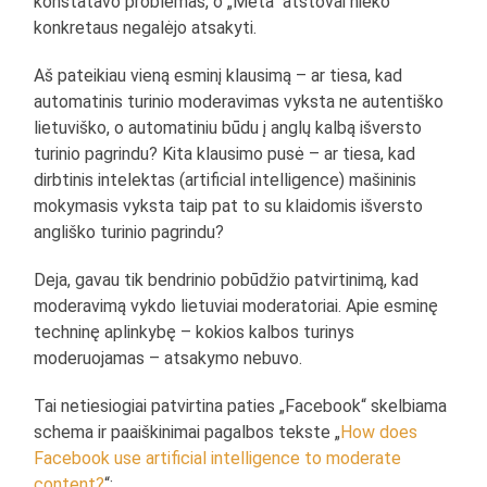
konstatavo problemas, o „Meta“ atstovai nieko
konkretaus negalėjo atsakyti.
Aš pateikiau vieną esminį klausimą – ar tiesa, kad
automatinis turinio moderavimas vyksta ne autentiško
lietuviško, o automatiniu būdu į anglų kalbą išversto
turinio pagrindu? Kita klausimo pusė – ar tiesa, kad
dirbtinis intelektas (artificial intelligence) mašininis
mokymasis vyksta taip pat to su klaidomis išversto
angliško turinio pagrindu?
Deja, gavau tik bendrinio pobūdžio patvirtinimą, kad
moderavimą vykdo lietuviai moderatoriai. Apie esminę
techninę aplinkybę – kokios kalbos turinys
moderuojamas – atsakymo nebuvo.
Tai netiesiogiai patvirtina paties „Facebook“ skelbiama
schema ir paaiškinimai pagalbos tekste „
How does
Facebook use artificial intelligence to moderate
content?
“: