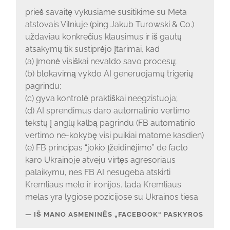
prieš savaitę vykusiame susitikime su Meta
atstovais Vilniuje (ping Jakub Turowski & Co.)
uždaviau konkrečius klausimus ir iš gautų
atsakymų tik sustiprėjo įtarimai, kad
(a) įmonė visiškai nevaldo savo procesų;
(b) blokavimą vykdo AI generuojamų trigerių
pagrindu;
(c) gyva kontrolė praktiškai neegzistuoja;
(d) AI sprendimus daro automatinio vertimo
tekstų į anglų kalbą pagrindu (FB automatinio
vertimo ne-kokybę visi puikiai matome kasdien)
(e) FB principas “jokio įžeidinėjimo” de facto
karo Ukrainoje atveju virtęs agresoriaus
palaikymu, nes FB AI nesugeba atskirti
Kremliaus melo ir ironijos. tada Kremliaus
melas yra lygiose pozicijose su Ukrainos tiesa
IŠ MANO ASMENINĖS „FACEBOOK“ PASKYROS