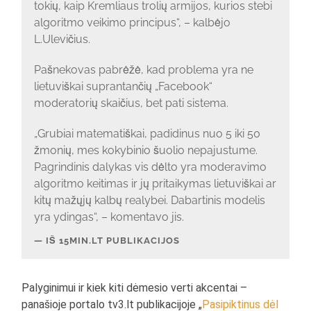
tokių, kaip Kremliaus trolių armijos, kurios stebi
algoritmo veikimo principus“, – kalbėjo
L.Ulevičius.
Pašnekovas pabrėžė, kad problema yra ne
lietuviškai suprantančių „Facebook“
moderatorių skaičius, bet pati sistema.
„Grubiai matematiškai, padidinus nuo 5 iki 50
žmonių, mes kokybinio šuolio nepajustume.
Pagrindinis dalykas vis dėlto yra moderavimo
algoritmo keitimas ir jų pritaikymas lietuviškai ar
kitų mažųjų kalbų realybei. Dabartinis modelis
yra ydingas“, – komentavo jis.
IŠ 15MIN.LT PUBLIKACIJOS
Palyginimui ir kiek kiti dėmesio verti akcentai –
panašioje portalo tv3.lt publikacijoje „
Pasipiktinus dėl