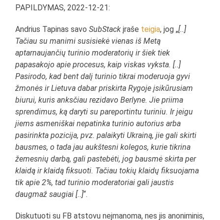
PAPILDYMAS, 2022-12-21:
Andrius Tapinas savo
SubStack
įraše
teigia
, jog „
[..]
Tačiau su manimi susisiekė vienas iš Metą
aptarnaujančių turinio moderatorių ir šiek tiek
papasakojo apie procesus, kaip viskas vyksta. [..]
Pasirodo, kad bent dalį turinio tikrai moderuoja gyvi
žmonės ir Lietuva dabar priskirta Rygoje įsikūrusiam
biurui, kuris anksčiau rezidavo Berlyne. Jie priima
sprendimus, ką daryti su pareportintu turiniu. Ir jeigu
jiems asmeniškai nepatinka turinio autorius arba
pasirinkta pozicija, pvz. palaikyti Ukrainą, jie gali skirti
bausmes, o tada jau aukštesni kolegos, kurie tikrina
žemesnių darbą, gali pastebėti, jog bausmė skirta per
klaidą ir klaidą fiksuoti. Tačiau tokių klaidų fiksuojama
tik apie 2%, tad turinio moderatoriai gali jaustis
daugmaž saugiai [..]
“.
Diskutuoti su FB atstovu neįmanoma, nes jis anoniminis,