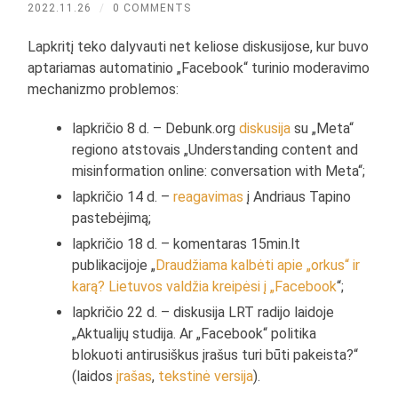
2022.11.26
/
0 COMMENTS
Lapkritį teko dalyvauti net keliose diskusijose, kur buvo
aptariamas automatinio „Facebook“ turinio moderavimo
mechanizmo problemos:
lapkričio 8 d. – Debunk.org
diskusija
su „Meta“
regiono atstovais „Understanding content and
misinformation online: conversation with Meta“;
lapkričio 14 d. –
reagavimas
į Andriaus Tapino
pastebėjimą;
lapkričio 18 d. – komentaras 15min.lt
publikacijoje „
Draudžiama kalbėti apie „orkus“ ir
karą? Lietuvos valdžia kreipėsi į „Facebook
“;
lapkričio 22 d. – diskusija LRT radijo laidoje
„Aktualijų studija. Ar „Facebook“ politika
blokuoti antirusiškus įrašus turi būti pakeista?“
(laidos
įrašas
,
tekstinė versija
).