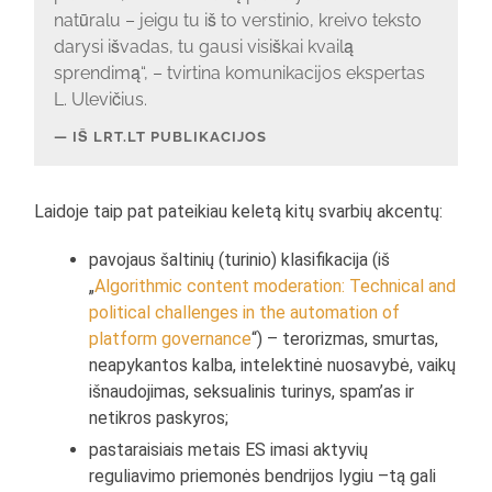
natūralu – jeigu tu iš to verstinio, kreivo teksto
darysi išvadas, tu gausi visiškai kvailą
sprendimą“, – tvirtina komunikacijos ekspertas
L. Ulevičius.
IŠ LRT.LT PUBLIKACIJOS
Laidoje taip pat pateikiau keletą kitų svarbių akcentų:
pavojaus šaltinių (turinio) klasifikacija (iš
„
Algorithmic content moderation: Technical and
political challenges in the automation of
platform governance
“) – terorizmas, smurtas,
neapykantos kalba, intelektinė nuosavybė, vaikų
išnaudojimas, seksualinis turinys, spam’as ir
netikros paskyros;
pastaraisiais metais ES imasi aktyvių
reguliavimo priemonės bendrijos lygiu –tą gali