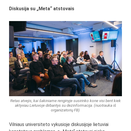
Diskusija su „Meta“ atstovais
Retas atvejis, kai šakiniame renginyje susirinko kone visi bent kiek
aktyviau Lietuvoje dirbantys su dezinformacija. (nuotrauka iš
organizatorių FB)
Vilniaus universiteto vykusioje diskusijoje lietuviai