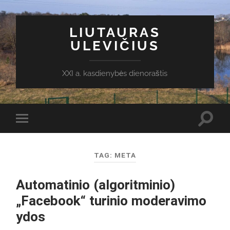
LIUTAURAS
ULEVIČIUS
XXI a. kasdienybės dienoraštis
Toggl
Toggle
search
mobile
field
menu
TAG:
META
Automatinio (algoritminio)
„Facebook“ turinio moderavimo
ydos