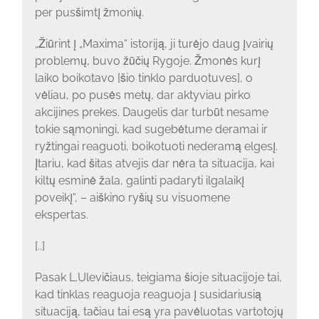
per pusšimtį žmonių.
„Žiūrint į „Maxima“ istoriją, ji turėjo daug įvairių
problemų, buvo žūčių Rygoje. Žmonės kurį
laiko boikotavo [šio tinklo parduotuves], o
vėliau, po pusės metų, dar aktyviau pirko
akcijines prekes. Daugelis dar turbūt nesame
tokie sąmoningi, kad sugebėtume deramai ir
ryžtingai reaguoti, boikotuoti nederamą elgesį.
Įtariu, kad šitas atvejis dar nėra ta situacija, kai
kiltų esminė žala, galinti padaryti ilgalaikį
poveikį“, – aiškino ryšių su visuomene
ekspertas.
[..]
Pasak L.Ulevičiaus, teigiama šioje situacijoje tai,
kad tinklas reaguoja reaguoja į susidariusią
situaciją, tačiau tai esą yra pavėluotas vartotojų