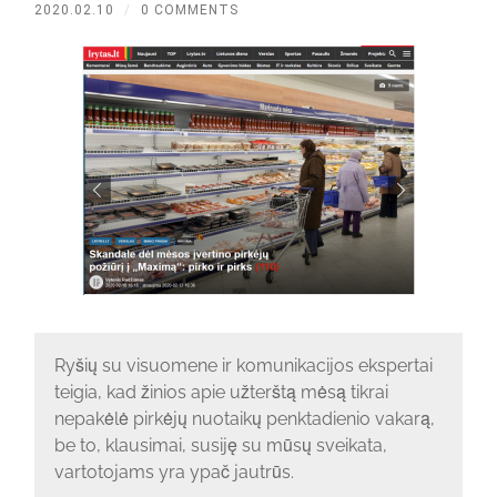
2020.02.10
/
0 COMMENTS
Ryšių su visuomene ir komunikacijos ekspertai
teigia, kad žinios apie užterštą mėsą tikrai
nepakėlė pirkėjų nuotaikų penktadienio vakarą,
be to, klausimai, susiję su mūsų sveikata,
vartotojams yra ypač jautrūs.