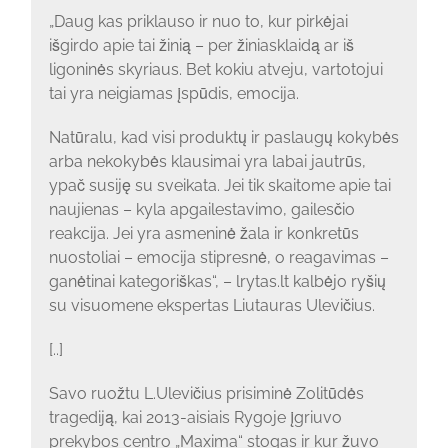
„Daug kas priklauso ir nuo to, kur pirkėjai
išgirdo apie tai žinią – per žiniasklaidą ar iš
ligoninės skyriaus. Bet kokiu atveju, vartotojui
tai yra neigiamas įspūdis, emocija.
Natūralu, kad visi produktų ir paslaugų kokybės
arba nekokybės klausimai yra labai jautrūs,
ypač susiję su sveikata. Jei tik skaitome apie tai
naujienas – kyla apgailestavimo, gailesčio
reakcija. Jei yra asmeninė žala ir konkretūs
nuostoliai – emocija stipresnė, o reagavimas –
ganėtinai kategoriškas“, – lrytas.lt kalbėjo ryšių
su visuomene ekspertas Liutauras Ulevičius.
[..]
Savo ruožtu L.Ulevičius prisiminė Zolitūdės
tragediją, kai 2013-aisiais Rygoje įgriuvo
prekybos centro „Maxima“ stogas ir kur žuvo