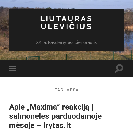
LIUTAURAS
ULEVIČIUS
XXI a. kasdienybės dienoraštis
Toggl
Toggle
search
mobile
field
menu
TAG:
MĖSA
Apie „Maxima“ reakciją į
salmoneles parduodamoje
mėsoje – lrytas.lt