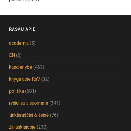
RAŠAU APIE
academia
(5)
EN
(6)
kasdienybė
(463)
knyga apie RsV
(32)
politika
(681)
ryšiai su visuomene
(341)
tinklaraščiai & teisė
(76)
žiniasklaidoje
(230)