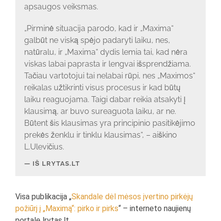
apsaugos veiksmas.
„Pirminė situacija parodo, kad ir „Maxima“
galbūt ne viską spėjo padaryti laiku, nes,
natūralu, ir „Maxima“ dydis lemia tai, kad nėra
viskas labai paprasta ir lengvai išsprendžiama.
Tačiau vartotojui tai nelabai rūpi, nes „Maximos“
reikalas užtikrinti visus procesus ir kad būtų
laiku reaguojama. Taigi dabar reikia atsakyti į
klausimą, ar buvo sureaguota laiku, ar ne.
Būtent šis klausimas yra principinio pasitikėjimo
prekės ženklu ir tinklu klausimas“, – aiškino
L.Ulevičius.
IŠ LRYTAS.LT
Visa publikacija „
Skandale dėl mėsos įvertino pirkėjų
požiūrį į „Maximą“: pirko ir pirks
“ – interneto naujienų
portale lrytas.lt.