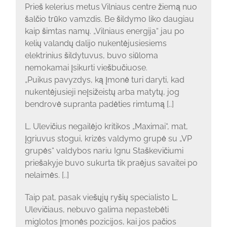
Prieš kelerius metus Vilniaus centre žiemą nuo
šalčio trūko vamzdis. Be šildymo liko daugiau
kaip šimtas namų. „Vilniaus energija“ jau po
kelių valandų dalijo nukentėjusiesiems
elektrinius šildytuvus, buvo siūloma
nemokamai įsikurti viešbučiuose.
„Puikus pavyzdys, ką įmonė turi daryti, kad
nukentėjusieji neįsižeistų arba matytų, jog
bendrovė supranta padėties rimtumą [..]
L. Ulevičius negailėjo kritikos „Maximai“, mat,
įgriuvus stogui, krizės valdymo grupė su „VP
grupės“ valdybos nariu Ignu Staškevičiumi
priešakyje buvo sukurta tik praėjus savaitei po
nelaimės. [..]
Taip pat, pasak viešųjų ryšių specialisto L.
Ulevičiaus, nebuvo galima nepastebėti
miglotos įmonės pozicijos, kai jos pačios