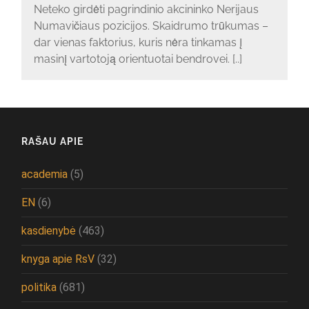
Neteko girdėti pagrindinio akcininko Nerijaus
Numavičiaus pozicijos. Skaidrumo trūkumas –
dar vienas faktorius, kuris nėra tinkamas į
masinį vartotoją orientuotai bendrovei. [..]
RAŠAU APIE
academia
(5)
EN
(6)
kasdienybė
(463)
knyga apie RsV
(32)
politika
(681)