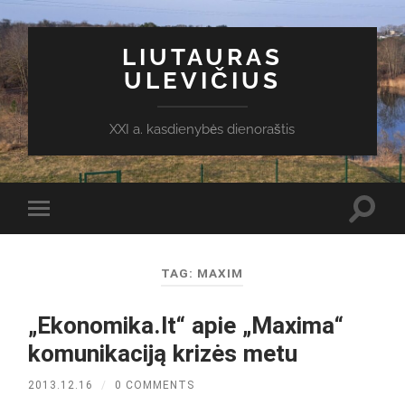
LIUTAURAS
ULEVIČIUS
XXI a. kasdienybės dienoraštis
Toggl
Toggle
search
mobile
field
menu
TAG:
MAXIM
„Ekonomika.lt“ apie „Maxima“
komunikaciją krizės metu
2013.12.16
/
0 COMMENTS