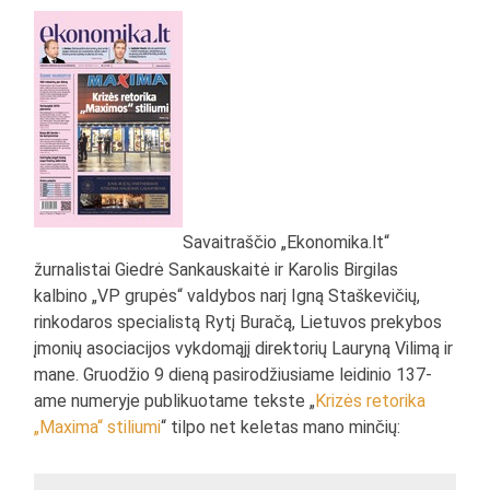
Savaitraščio „Ekonomika.lt“
žurnalistai Giedrė Sankauskaitė ir Karolis Birgilas
kalbino „VP grupės“ valdybos narį Igną Staškevičių,
rinkodaros specialistą Rytį Buračą, Lietuvos prekybos
įmonių asociacijos vykdomąjį direktorių Lauryną Vilimą ir
mane. Gruodžio 9 dieną pasirodžiusiame leidinio 137-
ame numeryje publikuotame tekste „
Krizės retorika
„Maxima“ stiliumi
“ tilpo net keletas mano minčių: