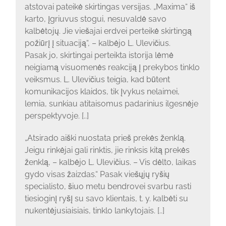
atstovai pateikė skirtingas versijas. „Maxima“ iš
karto, įgriuvus stogui, nesuvaldė savo
kalbėtojų. Jie viešajai erdvei perteikė skirtingą
požiūrį į situaciją“, – kalbėjo L. Ulevičius.
Pasak jo, skirtingai perteikta istorija lėmė
neigiamą visuomenės reakciją į prekybos tinklo
veiksmus. L. Ulevičius teigia, kad būtent
komunikacijos klaidos, tik įvykus nelaimei,
lemia, sunkiau atitaisomus padarinius ilgesnėje
perspektyvoje. [..]
„Atsirado aiški nuostata prieš prekės ženklą.
Jeigu rinkėjai gali rinktis, jie rinksis kitą prekės
ženklą, – kalbėjo L. Ulevičius. – Vis dėlto, laikas
gydo visas žaizdas.“ Pasak viešųjų ryšių
specialisto, šiuo metu bendrovei svarbu rasti
tiesioginį ryšį su savo klientais, t. y. kalbėti su
nukentėjusiaisiais, tinklo lankytojais. [..]