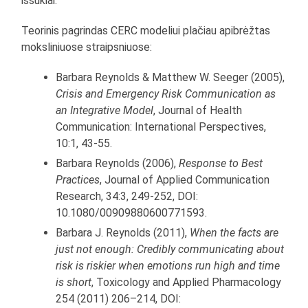
iššūkiai.
Teorinis pagrindas CERC modeliui plačiau apibrėžtas
moksliniuose straipsniuose:
Barbara Reynolds & Matthew W. Seeger (2005),
Crisis and Emergency Risk Communication as
an Integrative Model
, Journal of Health
Communication: International Perspectives,
10:1, 43-55.
Barbara Reynolds (2006),
Response to Best
Practices
, Journal of Applied Communication
Research, 34:3, 249-252, DOI:
10.1080/00909880600771593.
Barbara J. Reynolds (2011),
When the facts are
just not enough: Credibly communicating about
risk is riskier when emotions run high and time
is short
, Toxicology and Applied Pharmacology
254 (2011) 206–214, DOI: