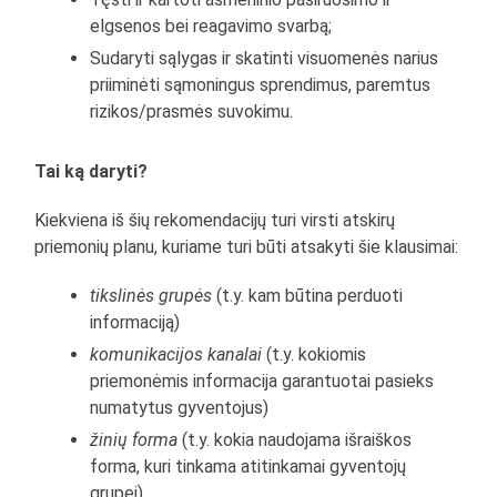
elgsenos bei reagavimo svarbą;
Sudaryti sąlygas ir skatinti visuomenės narius
priiminėti sąmoningus sprendimus, paremtus
rizikos/prasmės suvokimu.
Tai ką daryti?
Kiekviena iš šių rekomendacijų turi virsti atskirų
priemonių planu, kuriame turi būti atsakyti šie klausimai:
tikslinės grupės
(t.y. kam būtina perduoti
informaciją)
komunikacijos kanalai
(t.y. kokiomis
priemonėmis informacija garantuotai pasieks
numatytus gyventojus)
žinių forma
(t.y. kokia naudojama išraiškos
forma, kuri tinkama atitinkamai gyventojų
grupei)