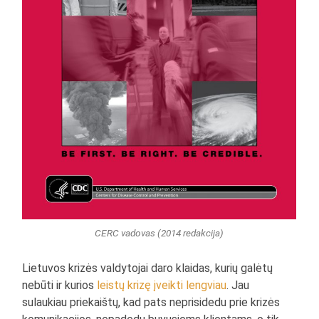
CERC vadovas (2014 redakcija)
Lietuvos krizės valdytojai daro klaidas, kurių galėtų
nebūti ir kurios
leistų krizę įveikti lengviau
. Jau
sulaukiau priekaištų, kad pats neprisidedu prie krizės