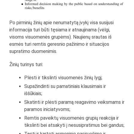
Po pirminių žinių apie nenumatytą įvykį visa susijusi
informacija turi būti tęsiama ir atnaujinama (vėlgi,
visoms visuomenės grupėms). Naujienų srautas iš
esmės turi remtis geresnio pažinimo ir situacijos
supratimo duomenimis.
Žinių turinys turi:
Plėsti ir tikslinti visuomenės žinių lygį;
Supažindinti su pamatiniais klausimais ir
iššūkiais;
Skatinti ir plėsti paramą reagavimo veiksmams ir
paramos iniciatyvoms;
Remtis paveiktų visuomenės grupių reakcija ir
tikslinti bei atsakyti į nesusipratimus bei gandus;
Tęsti ir kartoti asmeninio pasiruošimo ir