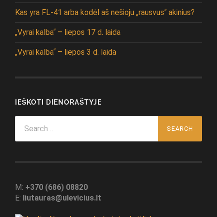
Kas yra FL-41 arba kodėl aš nešioju „rausvus“ akinius?
„Vyrai kalba“ – liepos 17 d. laida
„Vyrai kalba“ – liepos 3 d. laida
IEŠKOTI DIENORAŠTYJE
Search
for:
M:
+370 (686) 08820
E:
liutauras@ulevicius.lt