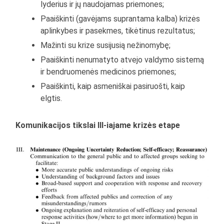
lyderius ir jų naudojamas priemones;
Paaiškinti (gavėjams suprantama kalba) krizės
aplinkybes ir pasekmes, tikėtinus rezultatus;
Mažinti su krize susijusią nežinomybę;
Paaiškinti nenumatyto atvejo valdymo sistemą
ir bendruomenės medicinos priemones;
Paaiškinti, kaip asmeniškai pasiruošti, kaip
elgtis.
Komunikacijos tikslai III-iajame krizės etape