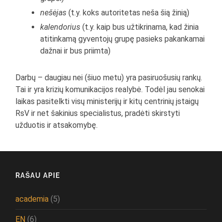
nešėjas
(t.y. koks autoritetas neša šią žinią)
kalendorius
(t.y. kaip bus užtikrinama, kad žinia
atitinkamą gyventojų grupę pasieks pakankamai
dažnai ir bus priimta)
Darbų – daugiau nei (šiuo metu) yra pasiruošusių rankų.
Tai ir yra krizių komunikacijos realybė. Todėl jau senokai
laikas pasitelkti visų ministerijų ir kitų centrinių įstaigų
RsV ir net šakinius specialistus, pradėti skirstyti
užduotis ir atsakomybę.
RAŠAU APIE
academia
(5)
EN
(6)