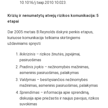
10.1016/j.taap.2010.10.023.
Krizių ir nenumatytų atvejų rizikos komunikacija: 5
etapai
Dar 2005 metais B.Reynolds išskyrė penkis etapus,
kuriuose komunikacija telkiama skirtingiems
uždaviniams spręsti:
Ikikrizinis
– rizikos žinutės, įspėjimai,
pasiruošimas
Pradinis įvykis
– nežinomybės mažinimas,
asmeninis pasiruošimas, palaikymas
Valdymas
– besitęsiančios nežinomybės
mažinimas, asmeninis pasiruošimas, palaikymas
Sprendimas
– informacija apie sprendimą,
diskusija apie priežastis ir naujus pavojus, rizikos
suvokimas