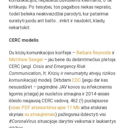
komunikacijos, nepadedu buvusiems klientams, o tik
kritikuoju. Po teisybei, tos pagalbos niekas neprašo,
todėl belieka neakivaizdžiai parodyti, kur patarimai
surašyti juodu ant balto… imkit ir naudokit, klaidų
nekartokit.
CERC modelis
Du krizių komunikacijos korifėjai –
Barbara Reynolds
ir
Matthew Seeger
– jau bene du dešimtmečius plėtoja
CERC (angl.
Crisis and Emergency Risk
Communication
, lt.
Krizių ir nenumatytų atvejų rizikos
komunikacija
) modelį. Dirbdami
CDC
(jeigu dar kas
nesusidūrėt – pagrindinė JAV kovos su infekcinėmis
ligomis įstaiga) jie nuolatos atnaujina ir 2014-aisiais
išleido naujausią CERC vadovą. 462 (!) puslapiuose
(
visas PDF atsisiuntimui apie 11 Mb
arba atskirais
skyriais
su atnaujinimais
) pažingsniui išdėstyti visi
#CoronaVirus
situacijoje darytini veiksmai ir laukiantys