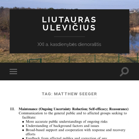
LIUTAURAS
ULEVIČIUS
XXI a. kasdienybės dienoraštis
Toggl
Toggle
search
mobile
field
menu
TAG:
MATTHEW SEEGER