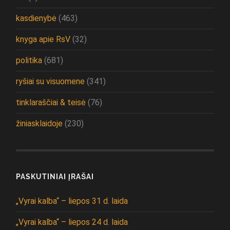
kasdienybė
(463)
knyga apie RsV
(32)
politika
(681)
ryšiai su visuomene
(341)
tinklaraščiai & teisė
(76)
žiniasklaidoje
(230)
PASKUTINIAI ĮRAŠAI
„Vyrai kalba“ – liepos 31 d. laida
„Vyrai kalba“ – liepos 24 d. laida