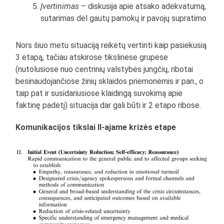
Įvertinimas
– diskusija apie atsako adekvatumą,
sutarimas dėl gautų pamokų ir pavojų supratimo
Nors šiuo metu situaciją reikėtų vertinti kaip pasiekusią
3 etapą, tačiau atskirose tikslinėse grupėse
(nutolusiose nuo centrinių valstybės jungčių, ribotai
besinaudojančiose žinių sklaidos priemonėmis ir pan., o
taip pat ir susidariusiose klaidingą suvokimą apie
faktinę padėtį) situacija dar gali būti ir 2 etapo ribose.
Komunikacijos tikslai II-ajame krizės etape