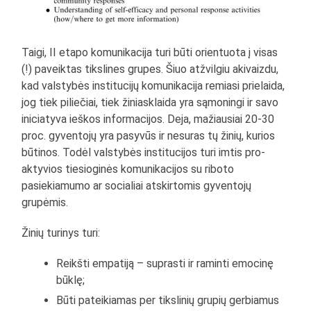
Taigi, II etapo komunikacija turi būti orientuota į visas
(!) paveiktas tikslines grupes. Šiuo atžvilgiu akivaizdu,
kad valstybės institucijų komunikacija remiasi prielaida,
jog tiek piliečiai, tiek žiniasklaida yra sąmoningi ir savo
iniciatyva ieškos informacijos. Deja, mažiausiai 20-30
proc. gyventojų yra pasyvūs ir nesuras tų žinių, kurios
būtinos. Todėl valstybės institucijos turi imtis pro-
aktyvios tiesioginės komunikacijos su riboto
pasiekiamumo ar socialiai atskirtomis gyventojų
grupėmis.
Žinių turinys turi:
Reikšti empatiją – suprasti ir raminti emocinę
būklę;
Būti pateikiamas per tikslinių grupių gerbiamus