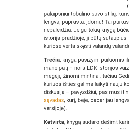
palaipsniui tobulino savo stilių, kur
lengva, paprasta, įdomu! Tai puikus k
nepaleidžia. Jeigu tokią knygą būč
istorija pradžioje, ji būtų sutaupiusi
kuriose verta skęsti valandų valand
Trečia
, knyga pasižymi puikiomis il
mane patį – nors LDK istorijos vaizd
mėgėjų žinomi mintinai, tačiau Ged
kuriuos išties galima laikyti nauju 
diskusija – pavyzdžiui, pas mus iti
sąvadas
, kurį, beje, dabar jau lengv
versijoje).
Ketvirta
, knygą sudaro dešimt karin