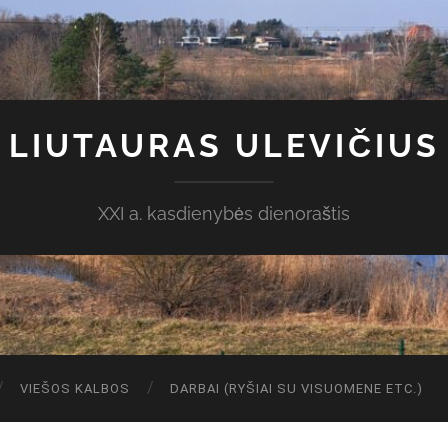
LIUTAURAS ULEVIČIUS
XXI a. kasdienybės dienoraštis
VIEŠOS KALBOS
DARBAI (RYŠIAI SU VISUOMENE ETC.)