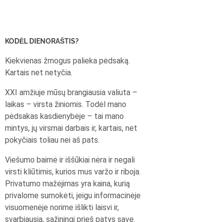
KODĖL DIENORAŠTIS?
Kiekvienas žmogus palieka pėdsaką.
Kartais net netyčia.
XXI amžiuje mūsų brangiausia valiuta –
laikas – virsta žiniomis. Todėl mano
pėdsakas kasdienybėje – tai mano
mintys, jų virsmai darbais ir, kartais, net
pokyčiais toliau nei aš pats.
Viešumo baimė ir iššūkiai nėra ir negali
virsti kliūtimis, kurios mus varžo ir riboja.
Privatumo mažėjimas yra kaina, kurią
privalome sumokėti, jeigu informacinėje
visuomenėje norime išlikti laisvi ir,
svarbiausia, sąžiningi prieš patys save.