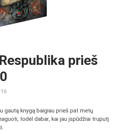
Respublika prieš
10
NTS
u gautą knygą baigiau prieš pat metų
guoti, todėl dabar, kai jau įspūdžiai truputį
i.