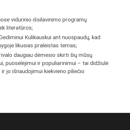
uose vidurinio išsilavinimo programų
iek literatūros;
 Gediminui Kulikauskui ant nuospaudų, kad
knygoje likusias praleistas temas;
i privalo daugiau dėmesio skirti šių mūsų
i, puoselėjimui ir populiarinimui – tai didžiulė
r jo išnaudojimui kiekvieno piliečio