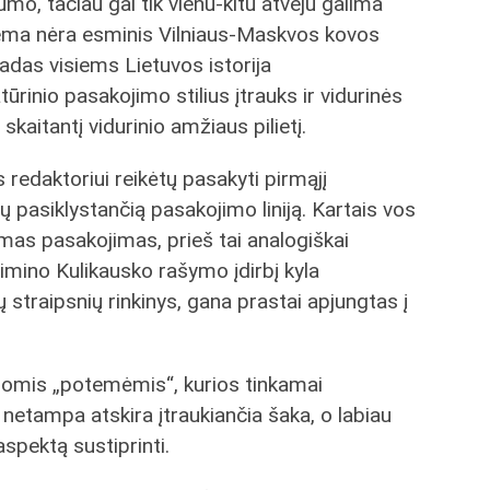
umo, tačiau gal tik vienu-kitu atveju galima
 tema nėra esminis Vilniaus-Maskvos kovos
adas visiems Lietuvos istorija
ūrinio pasakojimo stilius įtrauks ir vidurinės
skaitantį vidurinio amžiaus pilietį.
gos redaktoriui reikėtų pasakyti pirmąjį
ų pasiklystančią pasakojimo liniją. Kartais vos
amas pasakojimas, prieš tai analogiškai
imino Kulikausko rašymo įdirbį kyla
ų straipsnių rinkinys, gana prastai apjungtas į
iromis „potemėmis“, kurios tinkamai
 netampa atskira įtraukiančia šaka, o labiau
aspektą sustiprinti.