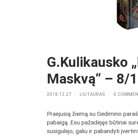
G.Kulikausko „
Maskvą“ – 8/
2018.12.27
/
LIUTAURAS
/
0 COMME
Praėjusią žiemą su Gedimino paraš
pabaigą. Esu pažadėjęs būtinai surea
susigulėjo, galiu ir pabandyti įvertint