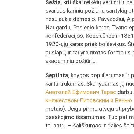
Šešta
, kritiškai reikėtų vertinti ir d
svarbūs kariniu požiūriu santykių e
nesulaukia dėmesio. Pavyzdžiui, Al
Naugardu, Pasienio karas, Tvano 
konfederacijos, Kosciuškos ir 183
1920-ųjų karas prieš bolševikus. Šie 
puslapių ir tai yra rimtas formalus p
akademiniu požiūriu.
Septinta
, knygos populiarumas ir p
kartu trūkumas. Skaitydamas ją nuol
Анатолий Ефимович Тарас
darbu
княжеством Литовским и Речью П
metais). Jeigu pirmu atveju stipry
pasakojimo išsamumas. Tuo pat me
tai antru – šališkumas ir dalies šalt