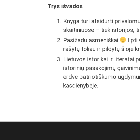
Trys išvados
Knyga turi atsidurti privalom
skaitiniuose – tiek istorijos, t
Pasižadu asmeniškai
lipti
rašytų toliau ir pildytų šioje 
Lietuvos istorikai ir literata
istorinių pasakojimų gaivinimu
erdvė patriotiškumo ugdymui i
kasdienybėje.