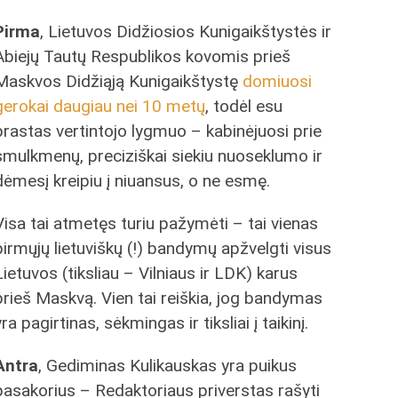
Pirma
, Lietuvos Didžiosios Kunigaikštystės ir
Abiejų Tautų Respublikos kovomis prieš
Maskvos Didžiąją Kunigaikštystę
domiuosi
gerokai daugiau nei 10 metų
, todėl esu
prastas vertintojo lygmuo – kabinėjuosi prie
smulkmenų, preciziškai siekiu nuoseklumo ir
dėmesį kreipiu į niuansus, o ne esmę.
Visa tai atmetęs turiu pažymėti – tai vienas
pirmųjų lietuviškų (!) bandymų apžvelgti visus
Lietuvos (tiksliau – Vilniaus ir LDK) karus
prieš Maskvą. Vien tai reiškia, jog bandymas
yra pagirtinas, sėkmingas ir tiksliai į taikinį.
Antra
, Gediminas Kulikauskas yra puikus
pasakorius – Redaktoriaus priverstas rašyti