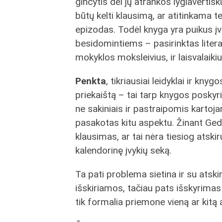
ginčytis dėl jų atrankos lygiavertišk
būtų kelti klausimą, ar atitinkama
epizodas. Todėl knyga yra puikus įv
besidomintiems – pasirinktas literat
mokyklos moksleivius, ir laisvalaikiu 
Penkta
, tikriausiai leidyklai ir kny
priekaištą – tai tarp knygos poskyri
ne sakiniais ir pastraipomis kartoj
pasakotas kitu aspektu. Žinant Ged
klausimas, ar tai nėra tiesiog atskir
kalendorinę įvykių seką.
Ta pati problema sietina ir su atsk
išskiriamos, tačiau pats išskyrimas
tik formalia priemone vieną ar kitą 