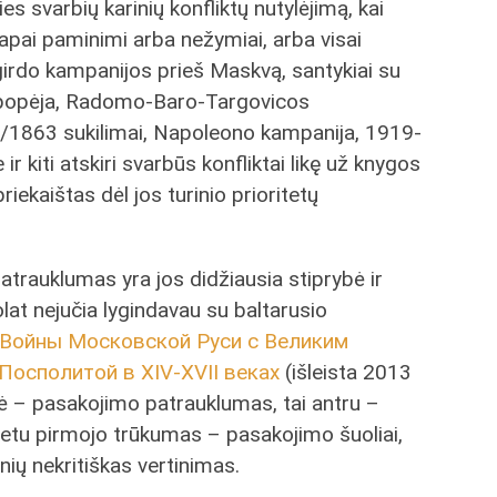
alies svarbių karinių konfliktų nutylėjimą, kai
tapai paminimi arba nežymiai, arba visai
girdo kampanijos prieš Maskvą, santykiai su
epopėja, Radomo-Baro-Targovicos
1/1863 sukilimai, Napoleono kampanija, 1919-
ir kiti atskiri svarbūs konfliktai likę už knygos
riekaištas dėl jos turinio prioritetų
atrauklumas yra jos didžiausia stiprybė ir
at nejučia lygindavau su baltarusio
Войны Московской Руси с Великим
осполитой в XIV-XVII веках
(išleista 2013
bė – pasakojimo patrauklumas, tai antru –
tu pirmojo trūkumas – pasakojimo šuoliai,
inių nekritiškas vertinimas.