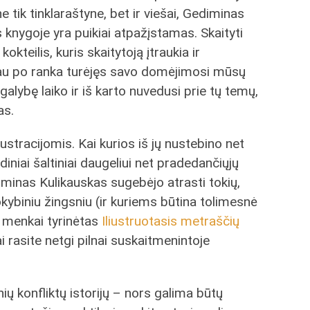
ne tik tinklaraštyne, bet ir viešai, Gediminas
is knygoje yra puikiai atpažįstamas. Skaityti
okteilis, kuris skaitytoją įtraukia ir
iau po ranka turėjęs savo domėjimosi mūsų
 galybę laiko ir iš karto nuvedusi prie tų temų,
as.
iustracijomis. Kai kurios iš jų nustebino net
iniai šaltiniai daugeliui net pradedančiųjų
iminas Kulikauskas sugebėjo atrasti tokių,
kokybiniu žingsniu (ir kuriems būtina tolimesnė
n menkai tyrinėtas
Iliustruotasis metraščių
ai rasite netgi pilnai suskaitmenintoje
ių konfliktų istorijų – nors galima būtų