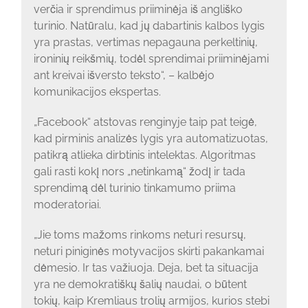
verčia ir sprendimus priiminėja iš angliško
turinio. Natūralu, kad jų dabartinis kalbos lygis
yra prastas, vertimas nepagauna perkeltinių,
ironinių reikšmių, todėl sprendimai priiminėjami
ant kreivai išversto teksto“, – kalbėjo
komunikacijos ekspertas.
„Facebook“ atstovas renginyje taip pat teigė,
kad pirminis analizės lygis yra automatizuotas,
patikrą atlieka dirbtinis intelektas. Algoritmas
gali rasti kokį nors „netinkamą“ žodį ir tada
sprendimą dėl turinio tinkamumo priima
moderatoriai.
„Jie toms mažoms rinkoms neturi resursų,
neturi piniginės motyvacijos skirti pakankamai
dėmesio. Ir tas važiuoja. Deja, bet ta situacija
yra ne demokratiškų šalių naudai, o būtent
tokių, kaip Kremliaus trolių armijos, kurios stebi