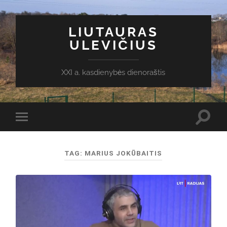
LIUTAURAS
ULEVIČIUS
XXI a. kasdienybės dienoraštis
Toggl
Toggle
search
mobile
field
menu
TAG:
MARIUS JOKŪBAITIS