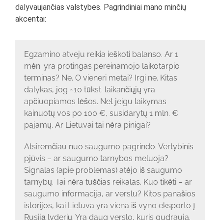
dalyvaujančias valstybes. Pagrindiniai mano minčių
akcentai:
Egzamino atveju reikia ieškoti balanso. Ar 1
mėn. yra protingas pereinamojo laikotarpio
terminas? Ne. O vieneri metai? Irgi ne. Kitas
dalykas, jog ~10 tūkst. laikančiųjų yra
apčiuopiamos lėšos. Net jeigu laikymas
kainuotų vos po 100 €, susidarytų 1 mln. €
pajamų. Ar Lietuvai tai nėra pinigai?
Atsiremčiau nuo saugumo pagrindo. Vertybinis
pjūvis – ar saugumo tarnybos meluoja?
Signalas (apie problemas) atėjo iš saugumo
tarnybų. Tai nėra tuščias reikalas. Kuo tikėti – ar
saugumo informacija, ar verslu? Kitos panašios
istorijos, kai Lietuva yra viena iš vyno eksporto į
Rusiją lyderių. Yra daug verslo, kuris gudrauja.