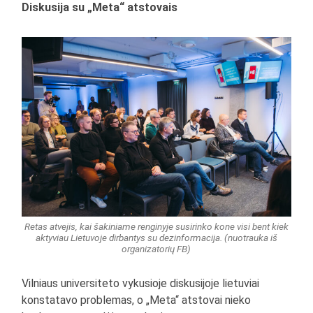
Diskusija su „Meta“ atstovais
Retas atvejis, kai šakiniame renginyje susirinko kone visi bent kiek
aktyviau Lietuvoje dirbantys su dezinformacija. (nuotrauka iš
organizatorių FB)
Vilniaus universiteto vykusioje diskusijoje lietuviai
konstatavo problemas, o „Meta“ atstovai nieko