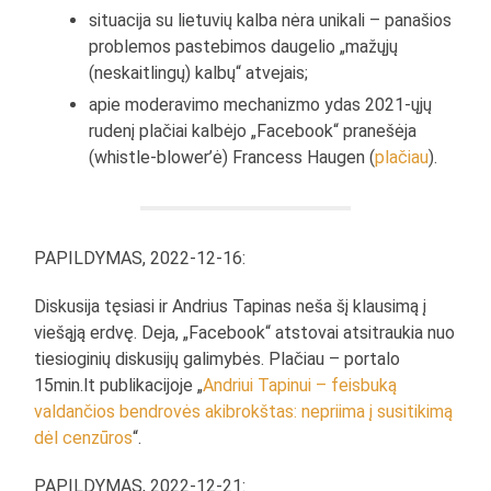
situacija su lietuvių kalba nėra unikali – panašios
problemos pastebimos daugelio „mažųjų
(neskaitlingų) kalbų“ atvejais;
apie moderavimo mechanizmo ydas 2021-ųjų
rudenį plačiai kalbėjo „Facebook“ pranešėja
(whistle-blower’ė) Francess Haugen (
plačiau
).
PAPILDYMAS, 2022-12-16:
Diskusija tęsiasi ir Andrius Tapinas neša šį klausimą į
viešąją erdvę. Deja, „Facebook“ atstovai atsitraukia nuo
tiesioginių diskusijų galimybės. Plačiau – portalo
15min.lt publikacijoje „
Andriui Tapinui – feisbuką
valdančios bendrovės akibrokštas: nepriima į susitikimą
dėl cenzūros
“.
PAPILDYMAS, 2022-12-21: