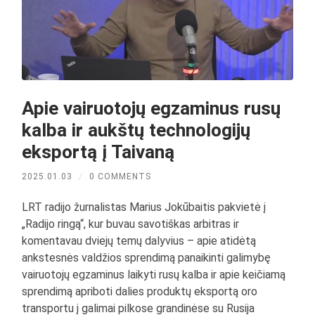
Apie vairuotojų egzaminus rusų
kalba ir aukštų technologijų
eksportą į Taivaną
2025.01.03
/
0 COMMENTS
LRT radijo žurnalistas Marius Jokūbaitis pakvietė į
„Radijo ringą“, kur buvau savotiškas arbitras ir
komentavau dviejų temų dalyvius – apie atidėtą
ankstesnės valdžios sprendimą panaikinti galimybę
vairuotojų egzaminus laikyti rusų kalba ir apie keičiamą
sprendimą apriboti dalies produktų eksportą oro
transportu į galimai pilkose grandinėse su Rusija