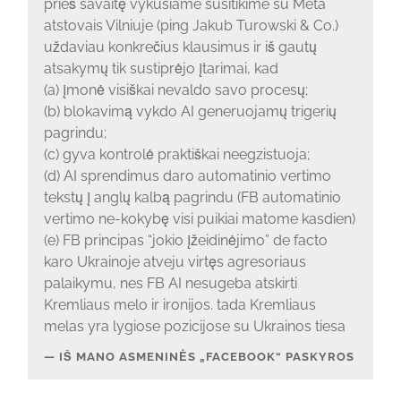
prieš savaitę vykusiame susitikime su Meta
atstovais Vilniuje (ping Jakub Turowski & Co.)
uždaviau konkrečius klausimus ir iš gautų
atsakymų tik sustiprėjo įtarimai, kad
(a) įmonė visiškai nevaldo savo procesų;
(b) blokavimą vykdo AI generuojamų trigerių
pagrindu;
(c) gyva kontrolė praktiškai neegzistuoja;
(d) AI sprendimus daro automatinio vertimo
tekstų į anglų kalbą pagrindu (FB automatinio
vertimo ne-kokybę visi puikiai matome kasdien)
(e) FB principas “jokio įžeidinėjimo” de facto
karo Ukrainoje atveju virtęs agresoriaus
palaikymu, nes FB AI nesugeba atskirti
Kremliaus melo ir ironijos. tada Kremliaus
melas yra lygiose pozicijose su Ukrainos tiesa
IŠ MANO ASMENINĖS „FACEBOOK“ PASKYROS