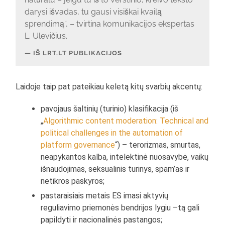
darysi išvadas, tu gausi visiškai kvailą
sprendimą“, – tvirtina komunikacijos ekspertas
L. Ulevičius.
IŠ LRT.LT PUBLIKACIJOS
Laidoje taip pat pateikiau keletą kitų svarbių akcentų:
pavojaus šaltinių (turinio) klasifikacija (iš
„
Algorithmic content moderation: Technical and
political challenges in the automation of
platform governance
“) – terorizmas, smurtas,
neapykantos kalba, intelektinė nuosavybė, vaikų
išnaudojimas, seksualinis turinys, spam’as ir
netikros paskyros;
pastaraisiais metais ES imasi aktyvių
reguliavimo priemonės bendrijos lygiu –tą gali
papildyti ir nacionalinės pastangos;