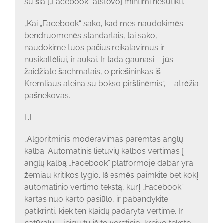
su šia [„Facebook“ atstovo] mintimi nesutikti.
„Kai „Facebook“ sako, kad mes naudokimės
bendruomenės standartais, tai sako,
naudokime tuos pačius reikalavimus ir
nusikaltėliui, ir aukai. Ir tada gaunasi – jūs
žaidžiate šachmatais, o priešininkas iš
Kremliaus ateina su bokso pirštinėmis“, – atrėžia
pašnekovas.
[..]
„Algoritminis moderavimas paremtas anglų
kalba. Automatinis lietuvių kalbos vertimas į
anglų kalbą „Facebook“ platformoje dabar yra
žemiau kritikos lygio. Iš esmės paimkite bet kokį
automatinio vertimo tekstą, kurį „Facebook“
kartas nuo karto pasiūlo, ir pabandykite
patikrinti, kiek ten klaidų padaryta vertime. Ir
natūralu – jeigu tu iš to verstinio, kreivo teksto