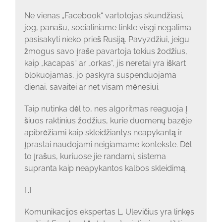
Ne vienas „Facebook“ vartotojas skundžiasi,
jog, panašu, socialiniame tinkle visgi negalima
pasisakyti nieko prieš Rusiją. Pavyzdžiui, jeigu
žmogus savo įraše pavartoja tokius žodžius,
kaip „kacapas“ ar „orkas“, jis neretai yra iškart
blokuojamas, jo paskyra suspenduojama
dienai, savaitei ar net visam mėnesiui.
Taip nutinka dėl to, nes algoritmas reaguoja į
šiuos raktinius žodžius, kurie duomenų bazėje
apibrėžiami kaip skleidžiantys neapykantą ir
įprastai naudojami neigiamame kontekste. Dėl
to įrašus, kuriuose jie randami, sistema
supranta kaip neapykantos kalbos skleidimą.
[..]
Komunikacijos ekspertas L. Ulevičius yra linkęs