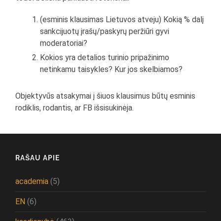
(esminis klausimas Lietuvos atveju) Kokią % dalį
sankcijuotų įrašų/paskyrų peržiūri gyvi
moderatoriai?
Kokios yra detalios turinio pripažinimo
netinkamu taisykles? Kur jos skelbiamos?
Objektyvūs atsakymai į šiuos klausimus būtų esminis
rodiklis, rodantis, ar FB išsisukinėja.
RAŠAU APIE
academia
(5)
EN
(6)