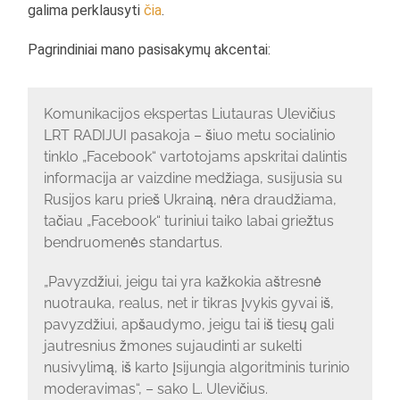
galima perklausyti
čia
.
Pagrindiniai mano pasisakymų akcentai:
Komunikacijos ekspertas Liutauras Ulevičius
LRT RADIJUI pasakoja – šiuo metu socialinio
tinklo „Facebook“ vartotojams apskritai dalintis
informacija ar vaizdine medžiaga, susijusia su
Rusijos karu prieš Ukrainą, nėra draudžiama,
tačiau „Facebook“ turiniui taiko labai griežtus
bendruomenės standartus.
„Pavyzdžiui, jeigu tai yra kažkokia aštresnė
nuotrauka, realus, net ir tikras įvykis gyvai iš,
pavyzdžiui, apšaudymo, jeigu tai iš tiesų gali
jautresnius žmones sujaudinti ar sukelti
nusivylimą, iš karto įsijungia algoritminis turinio
moderavimas“, – sako L. Ulevičius.