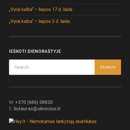
„Vyrai kalba“ – liepos 17 d. laida
„Vyrai kalba“ – liepos 3 d. laida
IEŠKOTI DIENORAŠTYJE
Search
for:
M:
+370 (686) 08820
E:
liutauras@ulevicius.lt