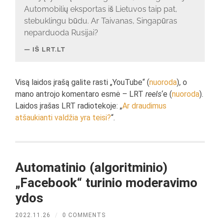
Automobilių eksportas iš Lietuvos taip pat,
stebuklingu būdu. Ar Taivanas, Singapūras
neparduoda Rusijai?
IŠ LRT.LT
Visą laidos įrašą galite rasti „YouTube“ (
nuoroda
), o
mano antrojo komentaro esmė – LRT
reels
‘e (
nuoroda
).
Laidos įrašas LRT radiotekoje: „
Ar draudimus
atšaukianti valdžia yra teisi?
“.
Automatinio (algoritminio)
„Facebook“ turinio moderavimo
ydos
2022.11.26
/
0 COMMENTS