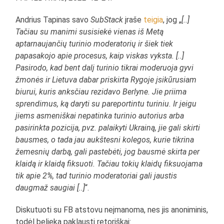
Andrius Tapinas savo
SubStack
įraše
teigia
, jog „
[..]
Tačiau su manimi susisiekė vienas iš Metą
aptarnaujančių turinio moderatorių ir šiek tiek
papasakojo apie procesus, kaip viskas vyksta. [..]
Pasirodo, kad bent dalį turinio tikrai moderuoja gyvi
žmonės ir Lietuva dabar priskirta Rygoje įsikūrusiam
biurui, kuris anksčiau rezidavo Berlyne. Jie priima
sprendimus, ką daryti su pareportintu turiniu. Ir jeigu
jiems asmeniškai nepatinka turinio autorius arba
pasirinkta pozicija, pvz. palaikyti Ukrainą, jie gali skirti
bausmes, o tada jau aukštesni kolegos, kurie tikrina
žemesnių darbą, gali pastebėti, jog bausmė skirta per
klaidą ir klaidą fiksuoti. Tačiau tokių klaidų fiksuojama
tik apie 2%, tad turinio moderatoriai gali jaustis
daugmaž saugiai [..]
“.
Diskutuoti su FB atstovu neįmanoma, nes jis anoniminis,
todėl belieka paklausti retoriškai: