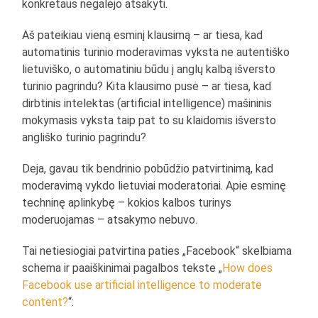
konkretaus negalėjo atsakyti.
Aš pateikiau vieną esminį klausimą – ar tiesa, kad
automatinis turinio moderavimas vyksta ne autentiško
lietuviško, o automatiniu būdu į anglų kalbą išversto
turinio pagrindu? Kita klausimo pusė – ar tiesa, kad
dirbtinis intelektas (artificial intelligence) mašininis
mokymasis vyksta taip pat to su klaidomis išversto
angliško turinio pagrindu?
Deja, gavau tik bendrinio pobūdžio patvirtinimą, kad
moderavimą vykdo lietuviai moderatoriai. Apie esminę
techninę aplinkybę – kokios kalbos turinys
moderuojamas – atsakymo nebuvo.
Tai netiesiogiai patvirtina paties „Facebook“ skelbiama
schema ir paaiškinimai pagalbos tekste „
How does
Facebook use artificial intelligence to moderate
content?
“: