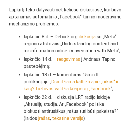
Lapkritį teko dalyvauti net keliose diskusijose, kur buvo
aptariamas automatinio „Facebook“ turinio moderavimo
mechanizmo problemos:
lapkričio 8 d. – Debunk.org
diskusija
su „Meta“
regiono atstovais „Understanding content and
misinformation online: conversation with Meta“;
lapkričio 14 d. –
reagavimas
į Andriaus Tapino
pastebėjimą;
lapkričio 18 d. – komentaras 15min.lt
publikacijoje „
Draudžiama kalbėti apie „orkus“ ir
karą? Lietuvos valdžia kreipėsi į „Facebook
“;
lapkričio 22 d. – diskusija LRT radijo laidoje
„Aktualijų studija. Ar „Facebook“ politika
blokuoti antirusiškus įrašus turi būti pakeista?“
(laidos
įrašas
,
tekstinė versija
).