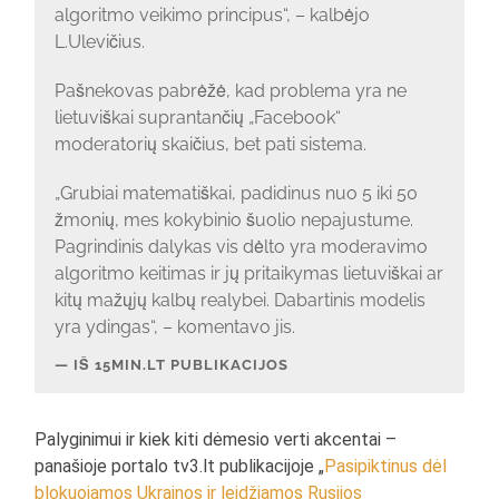
algoritmo veikimo principus“, – kalbėjo
L.Ulevičius.
Pašnekovas pabrėžė, kad problema yra ne
lietuviškai suprantančių „Facebook“
moderatorių skaičius, bet pati sistema.
„Grubiai matematiškai, padidinus nuo 5 iki 50
žmonių, mes kokybinio šuolio nepajustume.
Pagrindinis dalykas vis dėlto yra moderavimo
algoritmo keitimas ir jų pritaikymas lietuviškai ar
kitų mažųjų kalbų realybei. Dabartinis modelis
yra ydingas“, – komentavo jis.
IŠ 15MIN.LT PUBLIKACIJOS
Palyginimui ir kiek kiti dėmesio verti akcentai –
panašioje portalo tv3.lt publikacijoje „
Pasipiktinus dėl
blokuojamos Ukrainos ir leidžiamos Rusijos