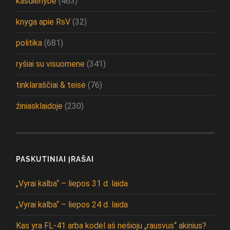
kasdienybė
(463)
knyga apie RsV
(32)
politika
(681)
ryšiai su visuomene
(341)
tinklaraščiai & teisė
(76)
žiniasklaidoje
(230)
PASKUTINIAI ĮRAŠAI
„Vyrai kalba“ – liepos 31 d. laida
„Vyrai kalba“ – liepos 24 d. laida
Kas yra FL-41 arba kodėl aš nešioju „rausvus“ akinius?