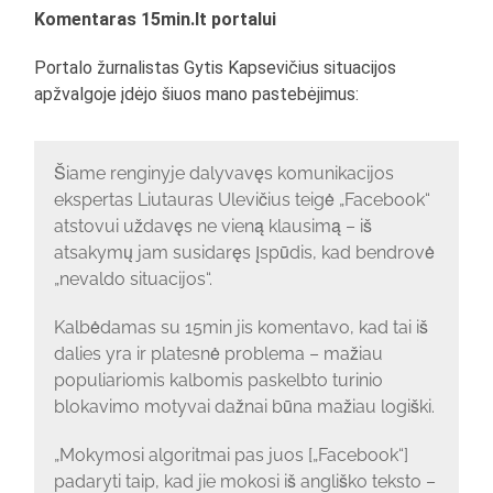
Komentaras 15min.lt portalui
Portalo žurnalistas Gytis Kapsevičius situacijos
apžvalgoje įdėjo šiuos mano pastebėjimus:
Šiame renginyje dalyvavęs komunikacijos
ekspertas Liutauras Ulevičius teigė „Facebook“
atstovui uždavęs ne vieną klausimą – iš
atsakymų jam susidaręs įspūdis, kad bendrovė
„nevaldo situacijos“.
Kalbėdamas su 15min jis komentavo, kad tai iš
dalies yra ir platesnė problema – mažiau
populiariomis kalbomis paskelbto turinio
blokavimo motyvai dažnai būna mažiau logiški.
„Mokymosi algoritmai pas juos [„Facebook“]
padaryti taip, kad jie mokosi iš angliško teksto –