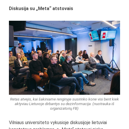
Diskusija su „Meta“ atstovais
Retas atvejis, kai šakiniame renginyje susirinko kone visi bent kiek
aktyviau Lietuvoje dirbantys su dezinformacija. (nuotrauka iš
organizatorių FB)
Vilniaus universiteto vykusioje diskusijoje lietuviai