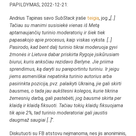
PAPILDYMAS, 2022-12-21:
Andrius Tapinas savo
SubStack
įraše
teigia
, jog „
[..]
Tačiau su manimi susisiekė vienas iš Metą
aptarnaujančių turinio moderatorių ir šiek tiek
papasakojo apie procesus, kaip viskas vyksta. [..]
Pasirodo, kad bent dalį turinio tikrai moderuoja gyvi
žmonės ir Lietuva dabar priskirta Rygoje įsikūrusiam
biurui, kuris anksčiau rezidavo Berlyne. Jie priima
sprendimus, ką daryti su pareportintu turiniu. Ir jeigu
jiems asmeniškai nepatinka turinio autorius arba
pasirinkta pozicija, pvz. palaikyti Ukrainą, jie gali skirti
bausmes, o tada jau aukštesni kolegos, kurie tikrina
žemesnių darbą, gali pastebėti, jog bausmė skirta per
klaidą ir klaidą fiksuoti. Tačiau tokių klaidų fiksuojama
tik apie 2%, tad turinio moderatoriai gali jaustis
daugmaž saugiai [..]
“.
Diskutuoti su FB atstovu neįmanoma, nes jis anoniminis,