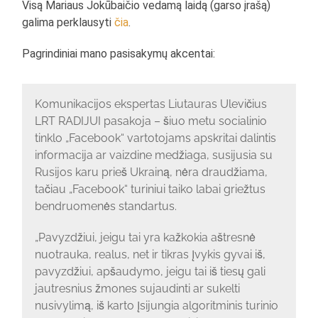
Visą Mariaus Jokūbaičio vedamą laidą (garso įrašą)
galima perklausyti
čia
.
Pagrindiniai mano pasisakymų akcentai:
Komunikacijos ekspertas Liutauras Ulevičius
LRT RADIJUI pasakoja – šiuo metu socialinio
tinklo „Facebook“ vartotojams apskritai dalintis
informacija ar vaizdine medžiaga, susijusia su
Rusijos karu prieš Ukrainą, nėra draudžiama,
tačiau „Facebook“ turiniui taiko labai griežtus
bendruomenės standartus.
„Pavyzdžiui, jeigu tai yra kažkokia aštresnė
nuotrauka, realus, net ir tikras įvykis gyvai iš,
pavyzdžiui, apšaudymo, jeigu tai iš tiesų gali
jautresnius žmones sujaudinti ar sukelti
nusivylimą, iš karto įsijungia algoritminis turinio