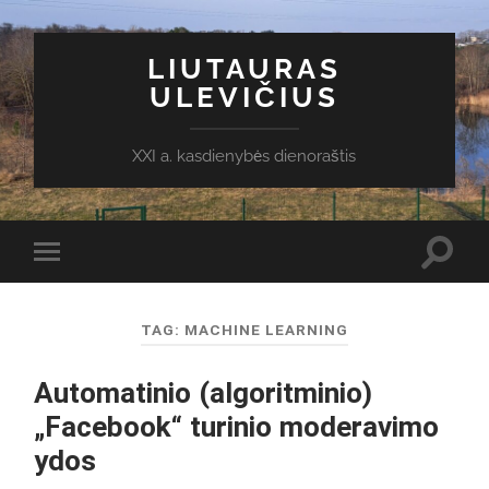
LIUTAURAS
ULEVIČIUS
XXI a. kasdienybės dienoraštis
Toggl
Toggle
search
mobile
field
menu
TAG:
MACHINE LEARNING
Automatinio (algoritminio)
„Facebook“ turinio moderavimo
ydos