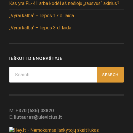
Kas yra FL-41 arba kodėl aš nešioju „rausvus“ akinius?
„Vyrai kalba“ – liepos 17 d. laida
„Vyrai kalba“ – liepos 3 d. laida
IEŠKOTI DIENORAŠTYJE
Search
for:
M:
+370 (686) 08820
E:
liutauras@ulevicius.lt