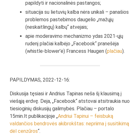
papildyti ir nacionalinės pastangos;
situacija su lietuvių kalba nėra unikali – panašios
problemos pastebimos daugelio „mažųjų
(neskaitlingų) kalbų“ atvejais;
apie moderavimo mechanizmo ydas 2021-ųjų
rudenį plačiai kalbėjo „Facebook“ pranešėja
(whistle-blower’ė) Francess Haugen (
plačiau
).
PAPILDYMAS, 2022-12-16:
Diskusija tęsiasi ir Andrius Tapinas neša šį klausimą į
viešąją erdvę. Deja, „Facebook“ atstovai atsitraukia nuo
tiesioginių diskusijų galimybės. Plačiau – portalo
15min.lt publikacijoje „
Andriui Tapinui – feisbuką
valdančios bendrovės akibrokštas: nepriima į susitikimą
dėl cenzūros
“.