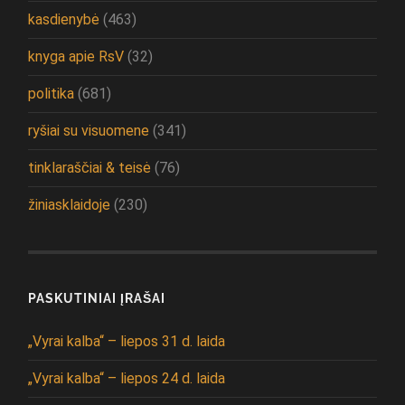
kasdienybė
(463)
knyga apie RsV
(32)
politika
(681)
ryšiai su visuomene
(341)
tinklaraščiai & teisė
(76)
žiniasklaidoje
(230)
PASKUTINIAI ĮRAŠAI
„Vyrai kalba“ – liepos 31 d. laida
„Vyrai kalba“ – liepos 24 d. laida