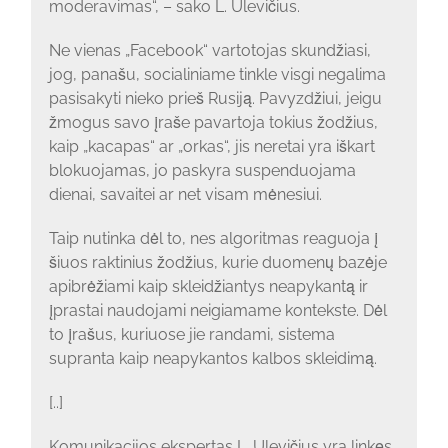
moderavimas“, – sako L. Ulevičius.
Ne vienas „Facebook“ vartotojas skundžiasi,
jog, panašu, socialiniame tinkle visgi negalima
pasisakyti nieko prieš Rusiją. Pavyzdžiui, jeigu
žmogus savo įraše pavartoja tokius žodžius,
kaip „kacapas“ ar „orkas“, jis neretai yra iškart
blokuojamas, jo paskyra suspenduojama
dienai, savaitei ar net visam mėnesiui.
Taip nutinka dėl to, nes algoritmas reaguoja į
šiuos raktinius žodžius, kurie duomenų bazėje
apibrėžiami kaip skleidžiantys neapykantą ir
įprastai naudojami neigiamame kontekste. Dėl
to įrašus, kuriuose jie randami, sistema
supranta kaip neapykantos kalbos skleidimą.
[..]
Komunikacijos ekspertas L. Ulevičius yra linkęs