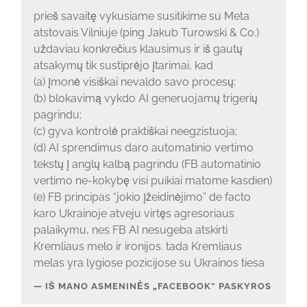
prieš savaitę vykusiame susitikime su Meta
atstovais Vilniuje (ping Jakub Turowski & Co.)
uždaviau konkrečius klausimus ir iš gautų
atsakymų tik sustiprėjo įtarimai, kad
(a) įmonė visiškai nevaldo savo procesų;
(b) blokavimą vykdo AI generuojamų trigerių
pagrindu;
(c) gyva kontrolė praktiškai neegzistuoja;
(d) AI sprendimus daro automatinio vertimo
tekstų į anglų kalbą pagrindu (FB automatinio
vertimo ne-kokybę visi puikiai matome kasdien)
(e) FB principas “jokio įžeidinėjimo” de facto
karo Ukrainoje atveju virtęs agresoriaus
palaikymu, nes FB AI nesugeba atskirti
Kremliaus melo ir ironijos. tada Kremliaus
melas yra lygiose pozicijose su Ukrainos tiesa
IŠ MANO ASMENINĖS „FACEBOOK“ PASKYROS