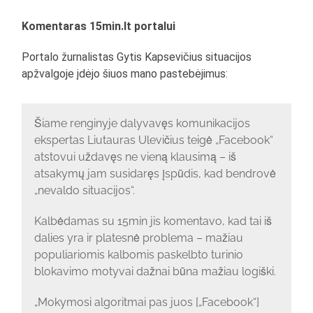
Komentaras 15min.lt portalui
Portalo žurnalistas Gytis Kapsevičius situacijos
apžvalgoje įdėjo šiuos mano pastebėjimus:
Šiame renginyje dalyvavęs komunikacijos
ekspertas Liutauras Ulevičius teigė „Facebook“
atstovui uždavęs ne vieną klausimą – iš
atsakymų jam susidaręs įspūdis, kad bendrovė
„nevaldo situacijos“.
Kalbėdamas su 15min jis komentavo, kad tai iš
dalies yra ir platesnė problema – mažiau
populiariomis kalbomis paskelbto turinio
blokavimo motyvai dažnai būna mažiau logiški.
„Mokymosi algoritmai pas juos [„Facebook“]