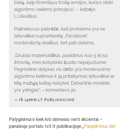
tokių, kaip Kremliaus trolių armijos, kurios stebi
algoritmo veikimo principus“, – kalbėjo
L.Ulevičius.
Pašnekovas pabrėžė, kad problema yra ne
lietuviškai suprantančių „Facebook“
moderatorių skaičius, bet pati sistema.
„Grubiai matematiškai, padidinus nuo 5 iki 50
žmonių, mes kokybinio šuolio nepajustume.
Pagrindinis dalykas vis dėlto yra moderavimo
algoritmo keitimas ir jų pritaikymas lietuviškai ar
kitų mažųjų kalbų realybei. Dabartinis modelis
yra ydingas“, – komentavo jis.
IŠ 15MIN.LT PUBLIKACIJOS
Palyginimui ir kiek kiti dėmesio verti akcentai –
panašioje portalo tv3.lt publikacijoje „
Pasipiktinus dėl