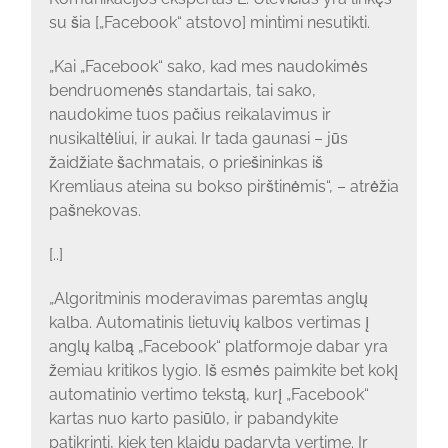
su šia [„Facebook“ atstovo] mintimi nesutikti.
„Kai „Facebook“ sako, kad mes naudokimės
bendruomenės standartais, tai sako,
naudokime tuos pačius reikalavimus ir
nusikaltėliui, ir aukai. Ir tada gaunasi – jūs
žaidžiate šachmatais, o priešininkas iš
Kremliaus ateina su bokso pirštinėmis“, – atrėžia
pašnekovas.
[..]
„Algoritminis moderavimas paremtas anglų
kalba. Automatinis lietuvių kalbos vertimas į
anglų kalbą „Facebook“ platformoje dabar yra
žemiau kritikos lygio. Iš esmės paimkite bet kokį
automatinio vertimo tekstą, kurį „Facebook“
kartas nuo karto pasiūlo, ir pabandykite
patikrinti, kiek ten klaidų padaryta vertime. Ir