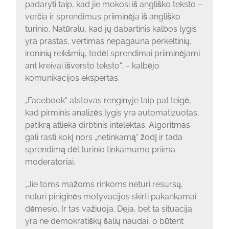
padaryti taip, kad jie mokosi iš angliško teksto –
verčia ir sprendimus priiminėja iš angliško
turinio. Natūralu, kad jų dabartinis kalbos lygis
yra prastas, vertimas nepagauna perkeltinių,
ironinių reikšmių, todėl sprendimai priiminėjami
ant kreivai išversto teksto“, – kalbėjo
komunikacijos ekspertas.
„Facebook“ atstovas renginyje taip pat teigė,
kad pirminis analizės lygis yra automatizuotas,
patikrą atlieka dirbtinis intelektas. Algoritmas
gali rasti kokį nors „netinkamą“ žodį ir tada
sprendimą dėl turinio tinkamumo priima
moderatoriai.
„Jie toms mažoms rinkoms neturi resursų,
neturi piniginės motyvacijos skirti pakankamai
dėmesio. Ir tas važiuoja. Deja, bet ta situacija
yra ne demokratiškų šalių naudai, o būtent