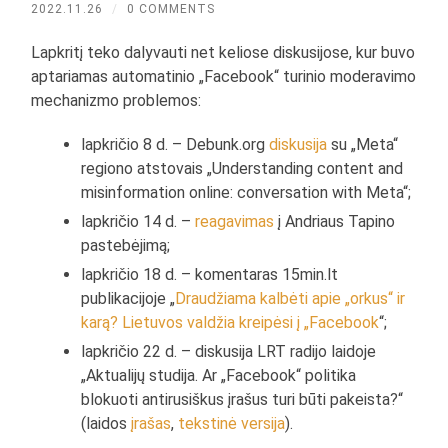
2022.11.26
/
0 COMMENTS
Lapkritį teko dalyvauti net keliose diskusijose, kur buvo
aptariamas automatinio „Facebook“ turinio moderavimo
mechanizmo problemos:
lapkričio 8 d. – Debunk.org
diskusija
su „Meta“
regiono atstovais „Understanding content and
misinformation online: conversation with Meta“;
lapkričio 14 d. –
reagavimas
į Andriaus Tapino
pastebėjimą;
lapkričio 18 d. – komentaras 15min.lt
publikacijoje „
Draudžiama kalbėti apie „orkus“ ir
karą? Lietuvos valdžia kreipėsi į „Facebook
“;
lapkričio 22 d. – diskusija LRT radijo laidoje
„Aktualijų studija. Ar „Facebook“ politika
blokuoti antirusiškus įrašus turi būti pakeista?“
(laidos
įrašas
,
tekstinė versija
).