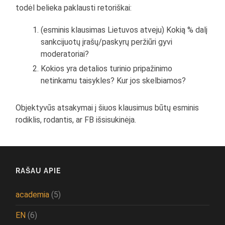
todėl belieka paklausti retoriškai:
(esminis klausimas Lietuvos atveju) Kokią % dalį
sankcijuotų įrašų/paskyrų peržiūri gyvi
moderatoriai?
Kokios yra detalios turinio pripažinimo
netinkamu taisykles? Kur jos skelbiamos?
Objektyvūs atsakymai į šiuos klausimus būtų esminis
rodiklis, rodantis, ar FB išsisukinėja.
RAŠAU APIE
academia
(5)
EN
(6)