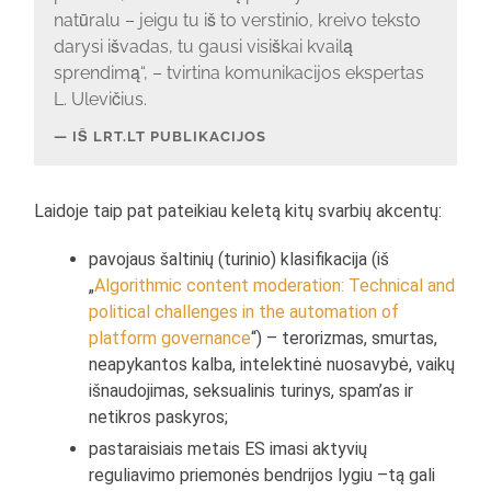
natūralu – jeigu tu iš to verstinio, kreivo teksto
darysi išvadas, tu gausi visiškai kvailą
sprendimą“, – tvirtina komunikacijos ekspertas
L. Ulevičius.
IŠ LRT.LT PUBLIKACIJOS
Laidoje taip pat pateikiau keletą kitų svarbių akcentų:
pavojaus šaltinių (turinio) klasifikacija (iš
„
Algorithmic content moderation: Technical and
political challenges in the automation of
platform governance
“) – terorizmas, smurtas,
neapykantos kalba, intelektinė nuosavybė, vaikų
išnaudojimas, seksualinis turinys, spam’as ir
netikros paskyros;
pastaraisiais metais ES imasi aktyvių
reguliavimo priemonės bendrijos lygiu –tą gali