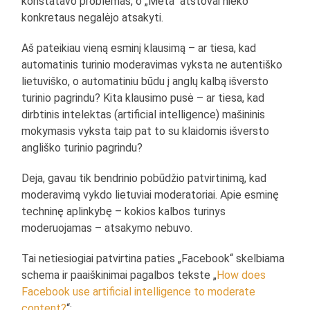
konstatavo problemas, o „Meta“ atstovai nieko
konkretaus negalėjo atsakyti.
Aš pateikiau vieną esminį klausimą – ar tiesa, kad
automatinis turinio moderavimas vyksta ne autentiško
lietuviško, o automatiniu būdu į anglų kalbą išversto
turinio pagrindu? Kita klausimo pusė – ar tiesa, kad
dirbtinis intelektas (artificial intelligence) mašininis
mokymasis vyksta taip pat to su klaidomis išversto
angliško turinio pagrindu?
Deja, gavau tik bendrinio pobūdžio patvirtinimą, kad
moderavimą vykdo lietuviai moderatoriai. Apie esminę
techninę aplinkybę – kokios kalbos turinys
moderuojamas – atsakymo nebuvo.
Tai netiesiogiai patvirtina paties „Facebook“ skelbiama
schema ir paaiškinimai pagalbos tekste „
How does
Facebook use artificial intelligence to moderate
content?
“: