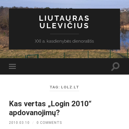
LIUTAURAS
ULEVIČIUS
XXI a. kasdienybės dienoraštis
Toggl
Toggle
search
mobile
field
menu
TAG:
LOLZ.LT
Kas vertas „Login 2010“
apdovanojimų?
2010.03.10
/
0 COMMENTS