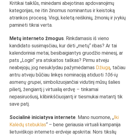
Kritikai taiklūs, minėdami abejotinas apdovanojimų
kategorijas, ne itin žinomus nominantus ir keistoką
atrankos procesą. Visgi, keletą reiškinių, žmonių ir įvykių
paminėti tikrai verta.
Metų interneto žmogus
. Rinkdamasis iš vieno
kandidato susimąsčiau, kur dėti „metų“ ribas? Ar tai
kalendoriniai metai, besibaigiantys gruodžio mėnesį, ar
pats „Login“ yra atskaitos taškas? Pirmu atveju
neabejoju, jog nesuklydau pažymėdamas
Džiugą
, tačiau
antru atveju būčiau linkęs nominaciją atiduoti
106-ių
asmenų grupei
, simbolizuojančiai vidutinį mūsų šalies
pilietį, žengiantį į virtualią erdvę – tinkamai
nepasiruošusį, klibinkščiuojantį ir tiesmukai matantį tik
save patį.
Socialinė iniciatyva internete
. Mano nuomone, „
Iki
Kalėdų stebuklas
“ – bene geriausia virtuali kampanija
lietuviškojo interneto erdvėje apskritai. Nors tikslių