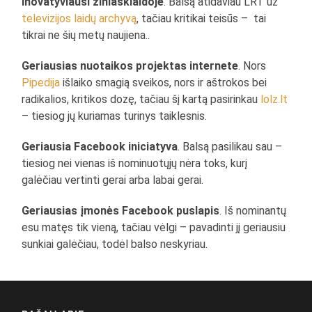
Inovatyviausi žiniasklaidoje
. Balsą atidaviau LRT už
televizijos laidų archyvą
, tačiau kritikai teisūs – tai
tikrai ne šių metų naujiena..
Geriausias nuotaikos projektas internete
. Nors
Pipedija
išlaiko smagią sveikos, nors ir aštrokos bei
radikalios, kritikos dozę, tačiau šį kartą pasirinkau
lolz.lt
– tiesiog jų kuriamas turinys taiklesnis.
Geriausia Facebook iniciatyva
. Balsą pasilikau sau –
tiesiog nei vienas iš nominuotųjų nėra toks, kurį
galėčiau vertinti gerai arba labai gerai.
Geriausias įmonės Facebook puslapis
. Iš nominantų
esu matęs tik vieną, tačiau vėlgi – pavadinti jį geriausiu
sunkiai galėčiau, todėl balso neskyriau.