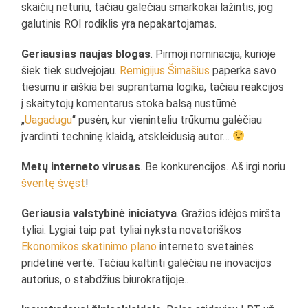
skaičių neturiu, tačiau galėčiau smarkokai lažintis, jog
galutinis ROI rodiklis yra nepakartojamas.
Geriausias naujas blogas
. Pirmoji nominacija, kurioje
šiek tiek sudvejojau.
Remigijus Šimašius
paperka savo
tiesumu ir aiškia bei suprantama logika, tačiau reakcijos
į skaitytojų komentarus stoka balsą nustūmė
„
Uagadugu
“ pusėn, kur vieninteliu trūkumu galėčiau
įvardinti techninę klaidą, atskleidusią autor…
Metų interneto virusas
. Be konkurencijos. Aš irgi noriu
šventę švęst
!
Geriausia valstybinė iniciatyva
. Gražios idėjos miršta
tyliai. Lygiai taip pat tyliai nyksta novatoriškos
Ekonomikos skatinimo plano
interneto svetainės
pridėtinė vertė. Tačiau kaltinti galėčiau ne inovacijos
autorius, o stabdžius biurokratijoje..