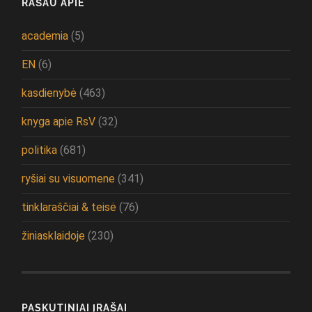
RAŠAU APIE
academia
(5)
EN
(6)
kasdienybė
(463)
knyga apie RsV
(32)
politika
(681)
ryšiai su visuomene
(341)
tinklaraščiai & teisė
(76)
žiniasklaidoje
(230)
PASKUTINIAI ĮRAŠAI