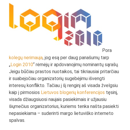
Pora
kolegų
nerimauja
, jog esą per daug panašumų tarp
„
Login 2010
“ rėmėjų ir apdovanojimų nominantų sąrašų.
Jeigu būčiau prastos nuotaikos, tai tikriausiai pritarčiau
ir suabejočiau organizatorių sugebėjimu išvengti
interesų konflikto. Tačiau į šį renginį aš visada žvelgsiu
kaip į pirmosios
Lietuvos blogerių konferencijos
tęsinį,
visada džiaugsiuosi naujais pasiekimais ir užjausiu
šiųmečius organizatorius, kuriems tenka našta pasiekti
nepasiekiama – suderinti margo lietuviško interneto
spalvas.