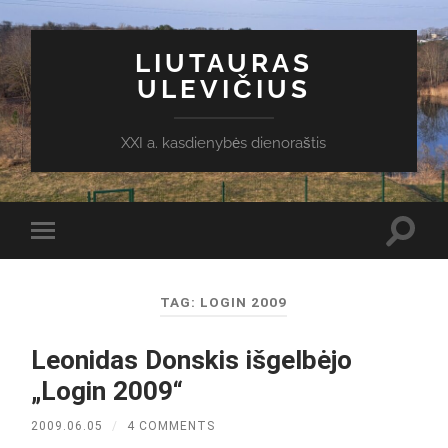
LIUTAURAS
ULEVIČIUS
XXI a. kasdienybės dienoraštis
Toggl
Toggle
search
mobile
field
menu
TAG:
LOGIN 2009
Leonidas Donskis išgelbėjo
„Login 2009“
2009.06.05
/
4 COMMENTS