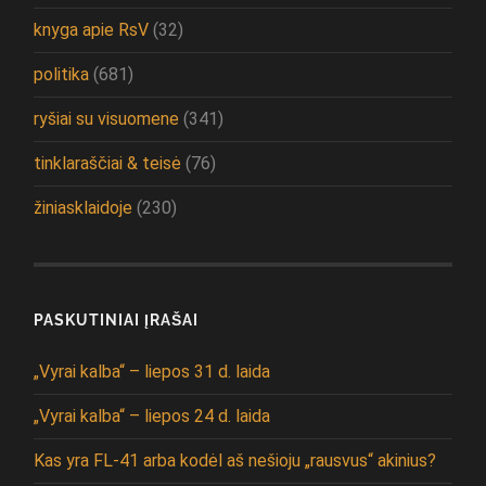
knyga apie RsV
(32)
politika
(681)
ryšiai su visuomene
(341)
tinklaraščiai & teisė
(76)
žiniasklaidoje
(230)
PASKUTINIAI ĮRAŠAI
„Vyrai kalba“ – liepos 31 d. laida
„Vyrai kalba“ – liepos 24 d. laida
Kas yra FL-41 arba kodėl aš nešioju „rausvus“ akinius?