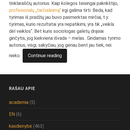
tinklaraščių autorius. Kaip kolegos teisingai pakrikštijo,
profesionalų „tarčialinimą“
irgi galima tirti. Bėda, kad
tyrimas iš pradžių jau buvo pasmerktas mirčiai, t.y.
tyrimas, kurio rezultatai yra nepatikimi, yra tik „veikla
dėl veiklos“. Bet kuris sociologas galėtų drąsiai
ginčytis, jog kiekviena išvada – melas.. Gindamas tyrimo
autorius, visgi, sakyčiau, jog geriau bent jau tiek, nei
nieko..
Continue reading
RAŠAU APIE
academia
(5)
EN
(6)
kasdienybė
(463)