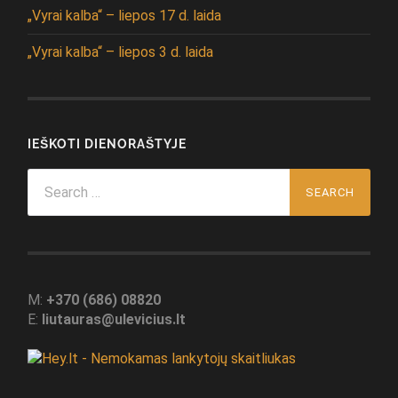
„Vyrai kalba“ – liepos 17 d. laida
„Vyrai kalba“ – liepos 3 d. laida
IEŠKOTI DIENORAŠTYJE
Search
for:
M:
+370 (686) 08820
E:
liutauras@ulevicius.lt