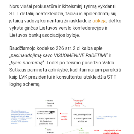
Nors viešai prokuratūra ir ikiteisminį tyrimą vykdanti
STT detalių neatskleidžia, tačiau iš apibendrintų šių
įstaigų vadovų komentarų žiniasklaidoje
aiškėja
, dėl ko
vyksta ginčas Lietuvos verslo konfederacijos ir
Lietuvos bankų asociacijos byloje.
Baudžiamojo kodekso 226 str. 2 d. kalba apie
„
pasinaudojimą savo VISUOMENINE PADĖTIMI
“ ir
„
kyšio priėmimą
“. Todėl po teismo posėdžio Valdo
Sutkaus paminėta aplinkybė, kad įtarimai jam pareikšti
kaip LVK prezidentui ir konsultantui atskleidžia STT
loginę schemą.