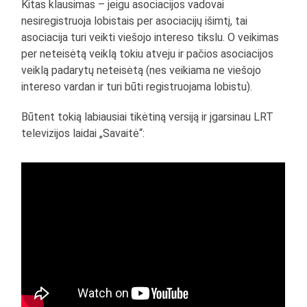
Kitas klausimas – jeigu asociacijos vadovai
nesiregistruoja lobistais per asociacijų išimtį, tai
asociacija turi veikti viešojo intereso tikslu. O veikimas
per neteisėtą veiklą tokiu atveju ir pačios asociacijos
veiklą padarytų neteisėtą (nes veikiama ne viešojo
intereso vardan ir turi būti registruojama lobistu).
Būtent tokią labiausiai tikėtiną versiją ir įgarsinau LRT
televizijos laidai „Savaitė“: