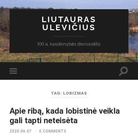
LIUTAURAS
ULEVIČIUS
XXI a. kasdienybės dienoraštis
Toggl
Toggle
search
mobile
field
menu
TAG:
LOBIZMAS
Apie ribą, kada lobistinė veikla
gali tapti neteisėta
2020.06.07
/
0 COMMENTS