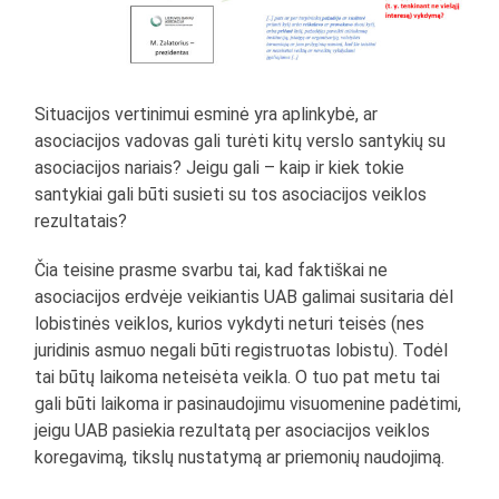
Situacijos vertinimui esminė yra aplinkybė, ar
asociacijos vadovas gali turėti kitų verslo santykių su
asociacijos nariais? Jeigu gali – kaip ir kiek tokie
santykiai gali būti susieti su tos asociacijos veiklos
rezultatais?
Čia teisine prasme svarbu tai, kad faktiškai ne
asociacijos erdvėje veikiantis UAB galimai susitaria dėl
lobistinės veiklos, kurios vykdyti neturi teisės (nes
juridinis asmuo negali būti registruotas lobistu). Todėl
tai būtų laikoma neteisėta veikla. O tuo pat metu tai
gali būti laikoma ir pasinaudojimu visuomenine padėtimi,
jeigu UAB pasiekia rezultatą per asociacijos veiklos
koregavimą, tikslų nustatymą ar priemonių naudojimą.