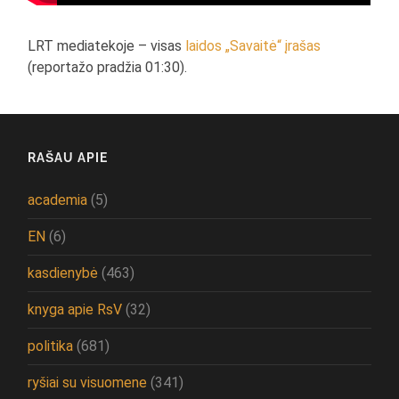
LRT mediatekoje – visas
laidos „Savaitė“ įrašas
(reportažo pradžia 01:30).
RAŠAU APIE
academia
(5)
EN
(6)
kasdienybė
(463)
knyga apie RsV
(32)
politika
(681)
ryšiai su visuomene
(341)