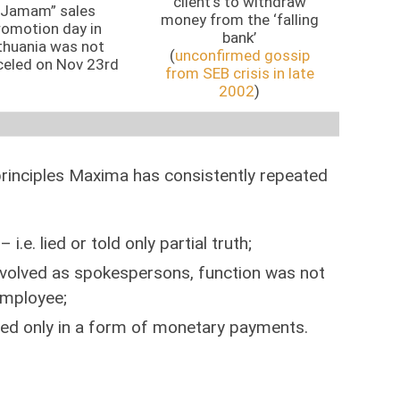
client’s to withdraw
“Jamam” sales
money from the ‘falling
romotion day in
bank’
thuania was not
(
unconfirmed gossip
celed on Nov 23rd
from SEB crisis in late
2002
)
principles Maxima has consistently repeated
 i.e. lied or told only partial truth;
olved as spokespersons, function was not
employee;
sed only in a form of monetary payments.