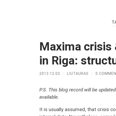
T
Maxima crisis
in Riga: struc
2013.12.03
/
LIUTAURAS
/
0 COMME
P.S. This blog record will be updat
available.
It is usually assumed, that crisis