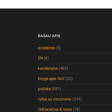
RAŠAU APIE
academia
(5)
EN
(6)
kasdienybė
(463)
knyga apie RsV
(32)
politika
(681)
ryšiai su visuomene
(341)
tinklaraščiai & teisė
(76)