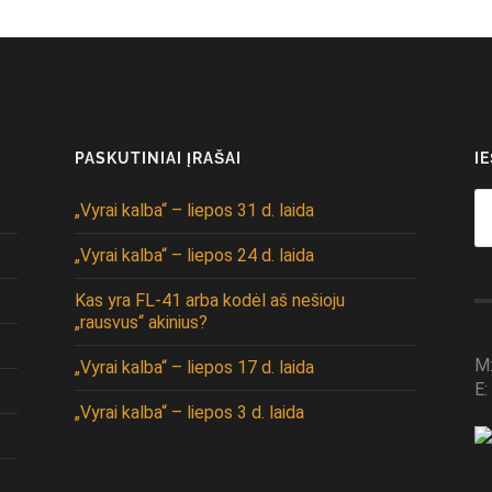
PASKUTINIAI ĮRAŠAI
I
Se
„Vyrai kalba“ – liepos 31 d. laida
fo
„Vyrai kalba“ – liepos 24 d. laida
Kas yra FL-41 arba kodėl aš nešioju
„rausvus“ akinius?
M
„Vyrai kalba“ – liepos 17 d. laida
E:
„Vyrai kalba“ – liepos 3 d. laida