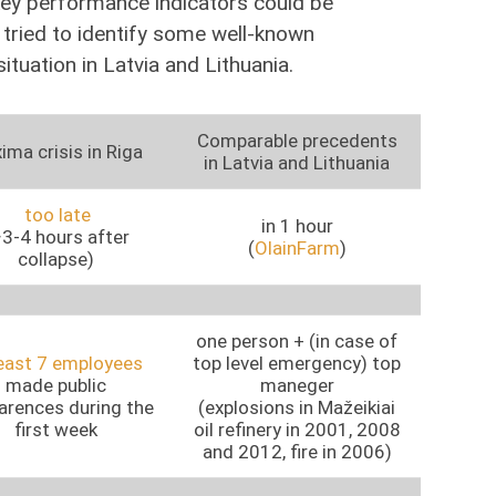
key performance indicators could be
 tried to identify some well-known
tuation in Latvia and Lithuania.
Comparable precedents
ima crisis in Riga
in Latvia and Lithuania
too late
in 1 hour
3-4 hours after
(
OlainFarm
)
collapse)
one person + (in case of
least 7 employees
top level emergency) top
made public
maneger
arences during the
(explosions in Mažeikiai
first week
oil refinery in 2001, 2008
and 2012, fire in 2006)