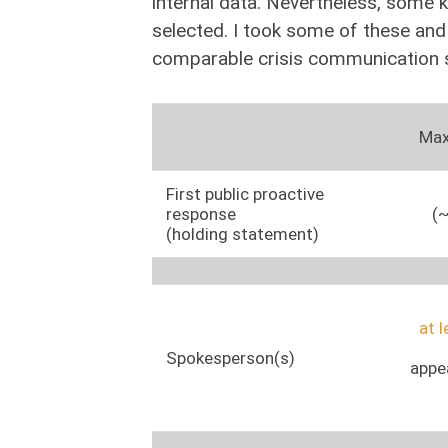
internal data. Nevertheless, some 
selected. I took some of these and
comparable crisis communication si
Max
First public proactive
response
(~
(holding statement)
at 
Spokesperson(s)
appe