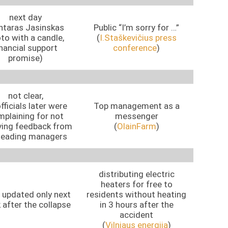
next day
ntaras Jasinskas
Public “I’m sorry for …”
to with a candle,
(
I.Staškevičius press
inancial support
conference
)
promise)
not clear,
fficials later were
Top management as a
plaining for not
messenger
ving feedback from
(
OlainFarm
)
 leading managers
distributing electric
heaters for free to
updated only next
residents without heating
after the collapse
in 3 hours after the
accident
(
Vilniaus energija
)