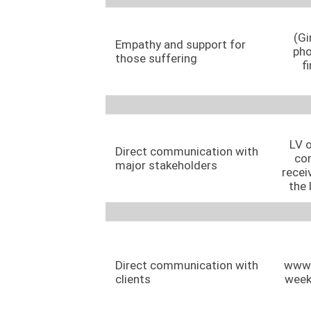
(Gi
Empathy and support for
pho
those suffering
f
LV o
Direct communication with
com
major stakeholders
recei
the
Direct communication with
www 
clients
week 