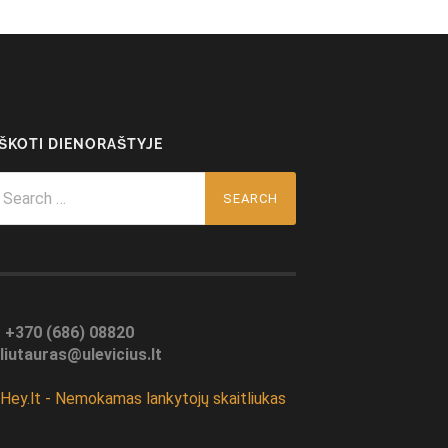
EŠKOTI DIENORAŠTYJE
arch
r:
:
+370 (686) 08820
liutauras@ulevicius.lt