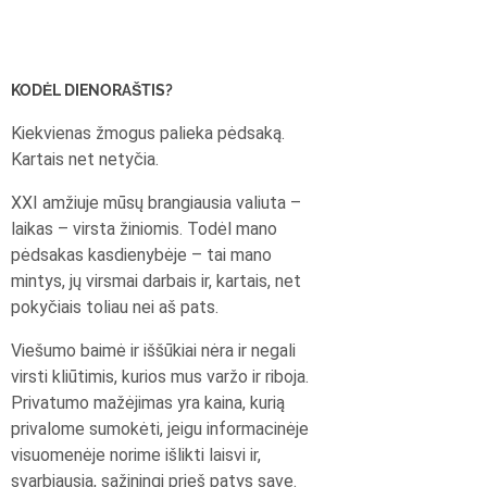
KODĖL DIENORAŠTIS?
Kiekvienas žmogus palieka pėdsaką.
Kartais net netyčia.
XXI amžiuje mūsų brangiausia valiuta –
laikas – virsta žiniomis. Todėl mano
pėdsakas kasdienybėje – tai mano
mintys, jų virsmai darbais ir, kartais, net
pokyčiais toliau nei aš pats.
Viešumo baimė ir iššūkiai nėra ir negali
virsti kliūtimis, kurios mus varžo ir riboja.
Privatumo mažėjimas yra kaina, kurią
privalome sumokėti, jeigu informacinėje
visuomenėje norime išlikti laisvi ir,
svarbiausia, sąžiningi prieš patys save.