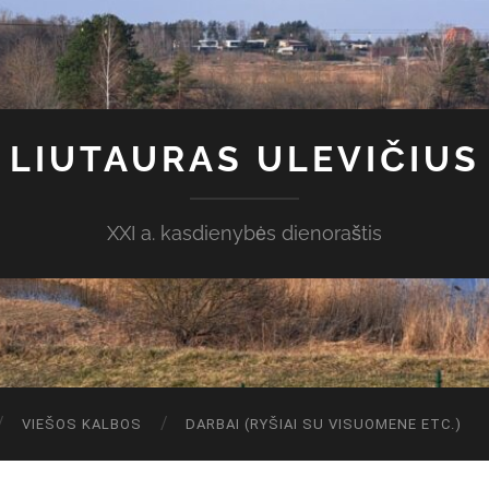
LIUTAURAS ULEVIČIUS
XXI a. kasdienybės dienoraštis
VIEŠOS KALBOS
DARBAI (RYŠIAI SU VISUOMENE ETC.)