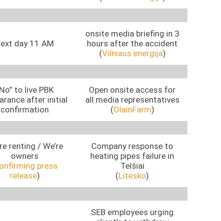
onsite media briefing in 3
ext day 11 AM
hours after the accident
(
Vilniaus energija
)
No” to live PBK
Open onsite access for
rance after initial
all media representatives
confirmation
(
OlainFarm
)
re renting / We’re
Company response to
owners
heating pipes failure in
onfirming press
Telšiai
release
)
(
Litesko
)
SEB employees urging