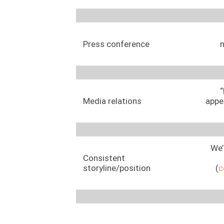
Press conference
n
“
Media relations
appea
We’
Consistent
storyline/position
(
c