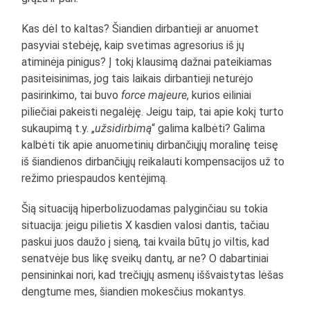
Kas dėl to kaltas? Šiandien dirbantieji ar anuomet
pasyviai stebėję, kaip svetimas agresorius iš jų
atiminėja pinigus? Į tokį klausimą dažnai pateikiamas
pasiteisinimas, jog tais laikais dirbantieji neturėjo
pasirinkimo, tai buvo
force majeure
, kurios eiliniai
piliečiai pakeisti negalėję. Jeigu taip, tai apie kokį turto
sukaupimą t.y. „
užsidirbimą
“ galima kalbėti? Galima
kalbėti tik apie anuometinių dirbančiųjų moralinę teisę
iš šiandienos dirbančiųjų reikalauti kompensacijos už to
režimo priespaudos kentėjimą.
Šią situaciją hiperbolizuodamas palyginčiau su tokia
situacija: jeigu pilietis X kasdien valosi dantis, tačiau
paskui juos daužo į sieną, tai kvaila būtų jo viltis, kad
senatvėje bus likę sveikų dantų, ar ne? O dabartiniai
pensininkai nori, kad trečiųjų asmenų iššvaistytas lėšas
dengtume mes, šiandien mokesčius mokantys.