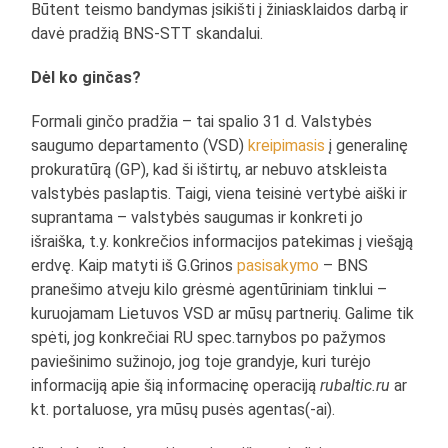
Būtent teismo bandymas įsikišti į žiniasklaidos darbą ir
davė pradžią BNS-STT skandalui.
Dėl ko ginčas?
Formali ginčo pradžia – tai spalio 31 d. Valstybės
saugumo departamento (VSD)
kreipimasis
į generalinę
prokuratūrą (GP), kad ši ištirtų, ar nebuvo atskleista
valstybės paslaptis. Taigi, viena teisinė vertybė aiški ir
suprantama – valstybės saugumas ir konkreti jo
išraiška, t.y. konkrečios informacijos patekimas į viešąją
erdvę. Kaip matyti iš G.Grinos
pasisakymo
– BNS
pranešimo atveju kilo grėsmė agentūriniam tinklui –
kuruojamam Lietuvos VSD ar mūsų partnerių. Galime tik
spėti, jog konkrečiai RU spec.tarnybos po pažymos
paviešinimo sužinojo, jog toje grandyje, kuri turėjo
informaciją apie šią informacinę operaciją
rubaltic.ru
ar
kt. portaluose, yra mūsų pusės agentas(-ai).