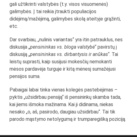
gali užtikrinti valstybės (t.y. visos visuomenės)
galimybės. Į tai reikia įtraukti populiacijos
didėjimą/mažėjimą, galimybes skolą ateityje grąžinti,
etc.
Dar svarbiau, „nulinis variantas“ yra itin patrauklus, nes
diskusija „
pensininkas vs. bloga valstybė
“ pavirstų į
diskusiją „
pensininkas vs. dirbantysis ir anūkas
“. Tai
leistų suprasti, kaip susijusi mokesčių nemokanti
mėsos pardavėja turguje ir kitą mėnesį sumažėjusi
pensijos suma.
Pabaigai labai tinka vienas kolegės pastebėjimas –
pyktis „užsidirbau pensiją“ iš pensininkų skamba tada,
kai jiems išmoka mažinama. Kai ji didinama, niekas
nesako „o, aš, pasirodo, daugiau užsidirbau“. Tai tik
parodo mąstymo netolygumą ir trumparegišką poziciją.