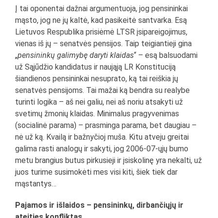
Į tai oponentai dažnai argumentuoja, jog pensininkai
mąsto, jog ne jų kaltė, kad pasikeitė santvarka. Esą
Lietuvos Respublika prisiėmė LTSR įsipareigojimus,
vienas iš jų – senatvės pensijos. Taip teigiantieji gina
„
pensininkų galimybę daryti klaidas
“ – esą balsuodami
už Sąjūdžio kandidatus ir naująją LR Konstituciją
šiandienos pensininkai nesuprato, ką tai reiškia jų
senatvės pensijoms. Tai mažai ką bendra su realybe
turinti logika – aš nei galiu, nei aš noriu atsakyti už
svetimų žmonių klaidas. Minimalus pragyvenimas
(socialinė parama) – prasminga parama, bet daugiau –
nė už ką. Kvailą ir bažnyčioj muša. Kitu atveju greitai
galima rasti analogų ir sakyti, jog 2006-07-ųjų bumo
metu brangius butus pirkusieji ir įsiskolinę yra nekalti, už
juos turime susimokėti mes visi kiti, šiek tiek dar
mąstantys…
Pajamos ir išlaidos – pensininkų, dirbančiųjų ir
ateities konfliktas