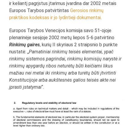
ir keliantį pagrįstus įtarimus įvardina dar 2002 metais
Europos Tarybos patvirtintas
Gerosios rinkimų
praktikos kodeksas ir jo lydintieji dokumentai
.
Europos Tarybos Venecijos komisija savo 51-ojoje
plenarinėje sesijoje 2002 metų liepos 5-6 patvirtino
Rinkimų gaires
, kurių II skyriaus 2 straipsnio b punkte
nustatė: „
Pamatiniai rinkimų teisės elementai, ypač
rinkimų sistemos pagrindai, rinkimų komisijų narystė ir
rinkimų apygardų ribos neturėtų būti keičiami likus
mažiau nei metai iki rinkimų arba turėtų būti įtvirtinti
Konstitucijoje arba aukštesnės galios teisės akte nei
įprasti įstatymai
“.