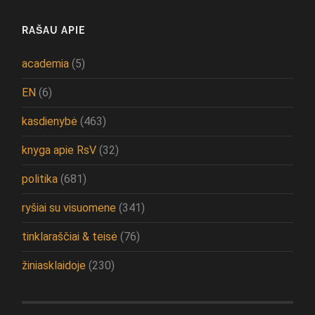
RAŠAU APIE
academia
(5)
EN
(6)
kasdienybė
(463)
knyga apie RsV
(32)
politika
(681)
ryšiai su visuomene
(341)
tinklaraščiai & teisė
(76)
žiniasklaidoje
(230)