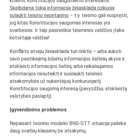
kitiems Konstitucijos saugomiems interesams.
Skelbdama tokią informaciją žiniasklaida rizikuoja
sulaukti teismo nepritarimo
– t.y. teismo gali nuspręsti,
jog kitas Konstitucijos saugomas interesas yra
svarbesnis. Ir taip pasireiškia teisminės valdžios įtaka
ketvirtajai valdžiai!
Konflikto atveju žiniasklaida turi rinktis – arba aukoti
savo pasitikėjimą būsimų informacijos šaltinių akyse ir
atskleisti informacijos šaltinį, arba reikalaujamos
informacijos nesuteikti ir susilaukti teisinės
atsakomybės už nukentėjusį konkuruojantį
Konstitucijos saugomą interesą (pavyzdžiui, atskleistą
valstybės paslaptį).
Įgyvendinimo problemos
Nepaisant teorinio modelio BNS-STT situacija palieka
daug svarbių klausimų be atsakymų: