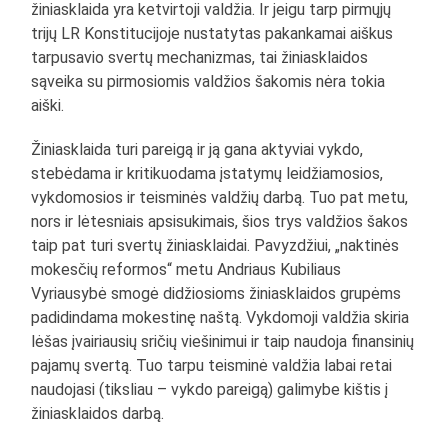
žiniasklaida yra ketvirtoji valdžia. Ir jeigu tarp pirmųjų
trijų LR Konstitucijoje nustatytas pakankamai aiškus
tarpusavio svertų mechanizmas, tai žiniasklaidos
sąveika su pirmosiomis valdžios šakomis nėra tokia
aiški.
Žiniasklaida turi pareigą ir ją gana aktyviai vykdo,
stebėdama ir kritikuodama įstatymų leidžiamosios,
vykdomosios ir teisminės valdžių darbą. Tuo pat metu,
nors ir lėtesniais apsisukimais, šios trys valdžios šakos
taip pat turi svertų žiniasklaidai. Pavyzdžiui, „naktinės
mokesčių reformos“ metu Andriaus Kubiliaus
Vyriausybė smogė didžiosioms žiniasklaidos grupėms
padidindama mokestinę naštą. Vykdomoji valdžia skiria
lėšas įvairiausių sričių viešinimui ir taip naudoja finansinių
pajamų svertą. Tuo tarpu teisminė valdžia labai retai
naudojasi (tiksliau – vykdo pareigą) galimybe kištis į
žiniasklaidos darbą.