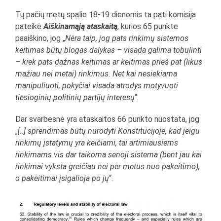
Tų pačių metų spalio 18-19 dienomis ta pati komisija
pateikė
Aiškinamąją ataskaitą
, kurios 65 punkte
paaiškino, jog „
Nėra taip, jog pats rinkimų sistemos
keitimas būtų blogas dalykas – visada galima tobulinti
– kiek pats dažnas keitimas ar keitimas prieš pat (likus
mažiau nei metai) rinkimus. Net kai nesiekiama
manipuliuoti, pokyčiai visada atrodys motyvuoti
tiesioginių politinių partijų interesų
“.
Dar svarbesnė yra ataskaitos 66 punkto nuostata, jog
„
[..] sprendimas būtų nurodyti Konstitucijoje, kad jeigu
rinkimų įstatymų yra keičiami, tai artimiausiems
rinkimams vis dar taikoma senoji sistema (bent jau kai
rinkimai vyksta greičiau nei per metus nuo pakeitimo),
o pakeitimai įsigalioja po jų
“.