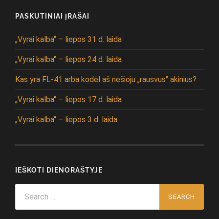
PASKUTINIAI ĮRAŠAI
„Vyrai kalba“ – liepos 31 d. laida
„Vyrai kalba“ – liepos 24 d. laida
Kas yra FL-41 arba kodėl aš nešioju „rausvus“ akinius?
„Vyrai kalba“ – liepos 17 d. laida
„Vyrai kalba“ – liepos 3 d. laida
IEŠKOTI DIENORAŠTYJE
Search
for: