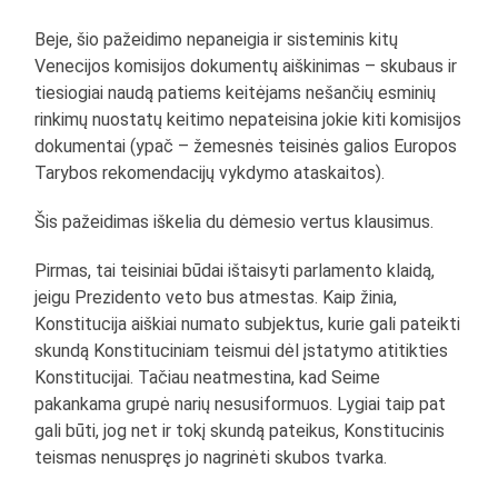
Beje, šio pažeidimo nepaneigia ir sisteminis kitų
Venecijos komisijos dokumentų aiškinimas – skubaus ir
tiesiogiai naudą patiems keitėjams nešančių esminių
rinkimų nuostatų keitimo nepateisina jokie kiti komisijos
dokumentai (ypač – žemesnės teisinės galios Europos
Tarybos rekomendacijų vykdymo ataskaitos).
Šis pažeidimas iškelia du dėmesio vertus klausimus.
Pirmas, tai teisiniai būdai ištaisyti parlamento klaidą,
jeigu Prezidento veto bus atmestas. Kaip žinia,
Konstitucija aiškiai numato subjektus, kurie gali pateikti
skundą Konstituciniam teismui dėl įstatymo atitikties
Konstitucijai. Tačiau neatmestina, kad Seime
pakankama grupė narių nesusiformuos. Lygiai taip pat
gali būti, jog net ir tokį skundą pateikus, Konstitucinis
teismas nenuspręs jo nagrinėti skubos tvarka.