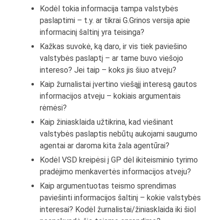
Kodėl tokia informacija tampa valstybės
paslaptimi – t.y. ar tikrai G.Grinos versija apie
informacinį šaltinį yra teisinga?
Kažkas suvokė, ką daro, ir vis tiek paviešino
valstybės paslaptį – ar tame buvo viešojo
intereso? Jei taip – koks jis šiuo atveju?
Kaip žurnalistai įvertino viešąjį interesą gautos
informacijos atveju – kokiais argumentais
rėmėsi?
Kaip žiniasklaida užtikrina, kad viešinant
valstybės paslaptis nebūtų aukojami saugumo
agentai ar daroma kita žala agentūrai?
Kodėl VSD kreipėsi į GP dėl ikiteisminio tyrimo
pradėjimo menkavertės informacijos atveju?
Kaip argumentuotas teismo sprendimas
paviešinti informacijos šaltinį – kokie valstybės
interesai? Kodėl žurnalistai/žiniasklaida iki šiol