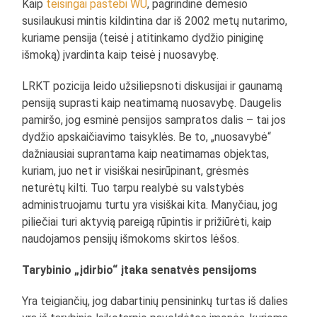
Kaip
teisingai pastebi WU
, pagrindinė dėmesio
susilaukusi mintis kildintina dar iš 2002 metų nutarimo,
kuriame pensija (teisė į atitinkamo dydžio piniginę
išmoką) įvardinta kaip teisė į nuosavybę.
LRKT pozicija leido užsiliepsnoti diskusijai ir gaunamą
pensiją suprasti kaip neatimamą nuosavybę. Daugelis
pamiršo, jog esminė pensijos sampratos dalis – tai jos
dydžio apskaičiavimo taisyklės. Be to, „nuosavybė“
dažniausiai suprantama kaip neatimamas objektas,
kuriam, juo net ir visiškai nesirūpinant, grėsmės
neturėtų kilti. Tuo tarpu realybė su valstybės
administruojamu turtu yra visiškai kita. Manyčiau, jog
piliečiai turi aktyvią pareigą rūpintis ir prižiūrėti, kaip
naudojamos pensijų išmokoms skirtos lėšos.
Tarybinio „įdirbio“ įtaka senatvės pensijoms
Yra teigiančių, jog dabartinių pensininkų turtas iš dalies