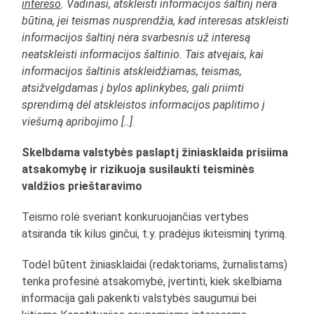
intereso
. Vadinasi, atskleisti informacijos šaltinį nėra
būtina, jei teismas nusprendžia, kad interesas atskleisti
informacijos šaltinį nėra svarbesnis už interesą
neatskleisti informacijos šaltinio. Tais atvejais, kai
informacijos šaltinis atskleidžiamas, teismas,
atsižvelgdamas į bylos aplinkybes, gali priimti
sprendimą dėl atskleistos informacijos paplitimo į
viešumą apribojimo [..]
.
Skelbdama valstybės paslaptį žiniasklaida prisiima
atsakomybę ir rizikuoja susilaukti teisminės
valdžios prieštaravimo
Teismo rolė sveriant konkuruojančias vertybes
atsiranda tik kilus ginčui, t.y. pradėjus ikiteisminį tyrimą.
Todėl būtent žiniasklaidai (redaktoriams, žurnalistams)
tenka profesinė atsakomybė, įvertinti, kiek skelbiama
informacija gali pakenkti valstybės saugumui bei