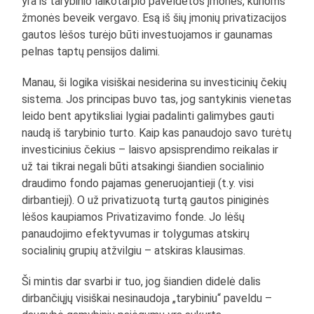
yra iš tarybinio laikotarpio paveldėtos įmonės, kurioms
žmonės beveik vergavo. Esą iš šių įmonių privatizacijos
gautos lėšos turėjo būti investuojamos ir gaunamas
pelnas taptų pensijos dalimi.
Manau, ši logika visiškai nesiderina su investicinių čekių
sistema. Jos principas buvo tas, jog santykinis vienetas
leido bent apytiksliai lygiai padalinti galimybes gauti
naudą iš tarybinio turto. Kaip kas panaudojo savo turėtų
investicinius čekius – laisvo apsisprendimo reikalas ir
už tai tikrai negali būti atsakingi šiandien socialinio
draudimo fondo pajamas generuojantieji (t.y. visi
dirbantieji). O už privatizuotą turtą gautos piniginės
lėšos kaupiamos Privatizavimo fonde. Jo lėšų
panaudojimo efektyvumas ir tolygumas atskirų
socialinių grupių atžvilgiu – atskiras klausimas.
Ši mintis dar svarbi ir tuo, jog šiandien didelė dalis
dirbančiųjų visiškai nesinaudoja „tarybiniu“ paveldu –