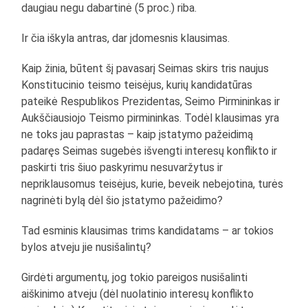
daugiau negu dabartinė (5 proc.) riba.
Ir čia iškyla antras, dar įdomesnis klausimas.
Kaip žinia, būtent šį pavasarį Seimas skirs tris naujus
Konstitucinio teismo teisėjus, kurių kandidatūras
pateikė Respublikos Prezidentas, Seimo Pirmininkas ir
Aukščiausiojo Teismo pirmininkas. Todėl klausimas yra
ne toks jau paprastas – kaip įstatymo pažeidimą
padaręs Seimas sugebės išvengti interesų konflikto ir
paskirti tris šiuo paskyrimu nesuvaržytus ir
nepriklausomus teisėjus, kurie, beveik nebejotina, turės
nagrinėti bylą dėl šio įstatymo pažeidimo?
Tad esminis klausimas trims kandidatams – ar tokios
bylos atveju jie nusišalintų?
Girdėti argumentų, jog tokio pareigos nusišalinti
aiškinimo atveju (dėl nuolatinio interesų konflikto