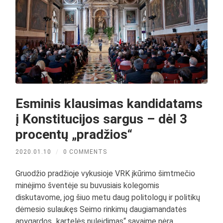
Esminis klausimas kandidatams
į Konstitucijos sargus – dėl 3
procentų „pradžios“
2020.01.10
/
0 COMMENTS
Gruodžio pradžioje vykusioje VRK įkūrimo šimtmečio
minėjimo šventėje su buvusiais kolegomis
diskutavome, jog šiuo metu daug politologų ir politikų
dėmesio sulaukęs Seimo rinkimų daugiamandatės
apygardos „kartelės nuleidimas“ savaime nėra