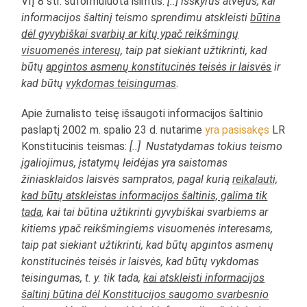
VIĮ 8 str. suformuluota išimtis:
[..] išskyrus atvejus, kai
informacijos šaltinį teismo sprendimu atskleisti
būtina
dėl gyvybiškai svarbių ar kitų ypač reikšmingų
visuomenės interesų
, taip pat siekiant užtikrinti, kad
būtų
apgintos asmenų konstitucinės teisės ir laisvės
ir
kad būtų
vykdomas teisingumas
.
Apie žurnalisto teisę išsaugoti informacijos šaltinio
paslaptį 2002 m. spalio 23 d. nutarime
yra pasisakęs
LR
Konstitucinis teismas:
[..] Nustatydamas tokius teismo
įgaliojimus, įstatymų leidėjas yra saistomas
žiniasklaidos laisvės sampratos, pagal kurią
reikalauti,
kad būtų atskleistas informacijos šaltinis, galima tik
tada
, kai tai būtina užtikrinti gyvybiškai svarbiems ar
kitiems ypač reikšmingiems visuomenės interesams,
taip pat siekiant užtikrinti, kad būtų apgintos asmenų
konstitucinės teisės ir laisvės, kad būtų vykdomas
teisingumas, t. y. tik tada,
kai atskleisti informacijos
šaltinį būtina dėl Konstitucijos saugomo svarbesnio