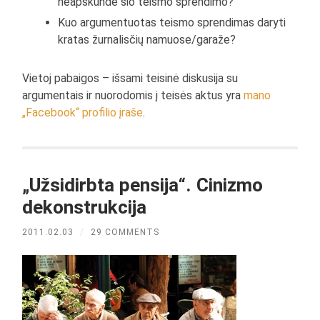
neapskundė šio teismo sprendimo?
Kuo argumentuotas teismo sprendimas daryti
kratas žurnalisčių namuose/garaže?
Vietoj pabaigos – išsami teisinė diskusija su
argumentais ir nuorodomis į teisės aktus yra
mano
„Facebook“ profilio įraše
.
„Užsidirbta pensija“. Cinizmo
dekonstrukcija
2011.02.03
/
29 COMMENTS