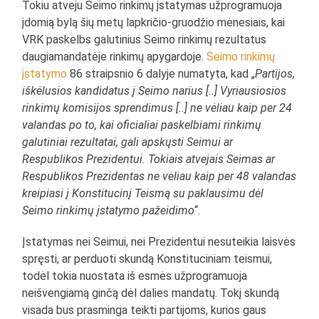
Tokiu atveju Seimo rinkimų įstatymas užprogramuoja
įdomią bylą šių metų lapkričio-gruodžio mėnesiais, kai
VRK paskelbs galutinius Seimo rinkimų rezultatus
daugiamandatėje rinkimų apygardoje.
Seimo rinkimų
įstatymo
86 straipsnio 6 dalyje numatyta, kad „
Partijos,
iškėlusios kandidatus į Seimo narius [..] Vyriausiosios
rinkimų komisijos sprendimus [..] ne vėliau kaip per 24
valandas po to, kai oficialiai paskelbiami rinkimų
galutiniai rezultatai, gali apskųsti Seimui ar
Respublikos Prezidentui. Tokiais atvejais Seimas ar
Respublikos Prezidentas ne vėliau kaip per 48 valandas
kreipiasi į Konstitucinį Teismą su paklausimu dėl
Seimo rinkimų įstatymo pažeidimo
“.
Įstatymas nei Seimui, nei Prezidentui nesuteikia laisvės
spręsti, ar perduoti skundą Konstituciniam teismui,
todėl tokia nuostata iš esmės užprogramuoja
neišvengiamą ginčą dėl dalies mandatų. Tokį skundą
visada bus prasminga teikti partijoms, kurios gaus