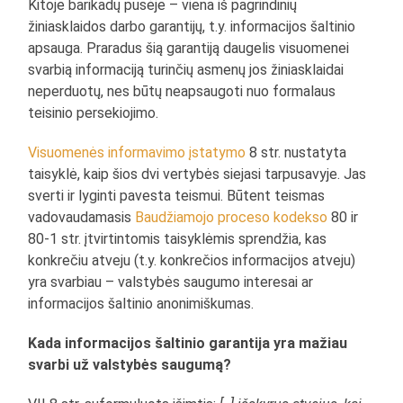
Kitoje barikadų pusėje – viena iš pagrindinių
žiniasklaidos darbo garantijų, t.y. informacijos šaltinio
apsauga. Praradus šią garantiją daugelis visuomenei
svarbią informaciją turinčių asmenų jos žiniasklaidai
neperduotų, nes būtų neapsaugoti nuo formalaus
teisinio persekiojimo.
Visuomenės informavimo įstatymo
8 str. nustatyta
taisyklė, kaip šios dvi vertybės siejasi tarpusavyje. Jas
sverti ir lyginti pavesta teismui. Būtent teismas
vadovaudamasis
Baudžiamojo proceso kodekso
80 ir
80-1 str. įtvirtintomis taisyklėmis sprendžia, kas
konkrečiu atveju (t.y. konkrečios informacijos atveju)
yra svarbiau – valstybės saugumo interesai ar
informacijos šaltinio anonimiškumas.
Kada informacijos šaltinio garantija yra mažiau
svarbi už valstybės saugumą?