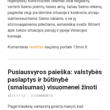
regimybės) Konstitucinis teismas visai negalėtų
vertinti Seimo priimtų teisės aktų, tačiau Seimo rinkimų
pagrindai visgi yra išimtinė situacija ir konkrečiu atveju
suinteresuotiems Seimo nariams, o ne jų
atstovaujamiems piliečiams, asmeniškai svarbi. Būtent
apie tokios situacijos pavojų ir įspėja Venecijos
komisija.
Komentaras
skelbtas
naujienų portale 15min.lt
.
Pusiausvyros paieška: valstybės
paslaptys ir būtinybė
(smalsumas) visuomenei žinoti
2013.11.12
/
2 COMMENTS
Pagal klasikinę sampratą įprasta manyti, kad