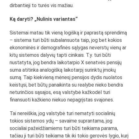
dirbantieji to turės vis mažiau.
Ką daryti? „Nulinis variantas“
Sistemai matau tik vieną logišką ir paprastą sprendimą
– sistema turi būti subalansuota taip, jog bet kokios
ekonominės ir demografinės sąlygas neverstų vienų ar
kitų sistemos dalyvių tapti cinikais. T.y. turi būti
nustatyta, jog bendra laikotarpio X senatvės pensijų
suma atitinka analogišką laikotarpį surinktų įmokų
sumą. Taip kiekvieną mėnesį pensijos dydis nuolatos
keistųsi, bet būtų panaikinta su realybe nieko bendra
neturinčios sąsajos, esą valstybė kažkodėl turi
finansuoti kažkieno niekuo nepagrįstas svajones.
Tai nereiškia, jog valstybė turi nematyti socialinių
tokios sistemos ydų – savaime suprantama, jog
socialiai pažeidžiamiems turi būti teikiama parama,
tačiau ji turi būti teikiama tik iki tokio gerovės lygio, kurį