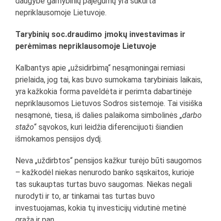
daugybė gamybinių pajėgumų yra sukurta
nepriklausomoje Lietuvoje.
Tarybinių soc.draudimo įmokų investavimas ir
perėmimas nepriklausomoje Lietuvoje
Kalbantys apie „užsidirbimą“ nesąmoningai remiasi
prielaida, jog tai, kas buvo sumokama tarybiniais laikais,
yra kažkokia forma paveldėta ir perimta dabartinėje
nepriklausomos Lietuvos Sodros sistemoje. Tai visiška
nesąmonė, tiesa, iš dalies palaikoma simbolinės „
darbo
stažo
“ sąvokos, kuri leidžia diferencijuoti šiandien
išmokamos pensijos dydį.
Neva „uždirbtos“ pensijos kažkur turėjo būti saugomos
– kažkodėl niekas nenurodo banko sąskaitos, kurioje
tas sukauptas turtas buvo saugomas. Niekas negali
nurodyti ir to, ar tinkamai tas turtas buvo
investuojamas, kokia tų investicijų vidutinė metinė
grąža ir pan.