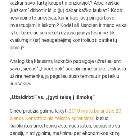
kažkur savo turtą kaupėt ir prižiūrėjot? Arba, reiškia
„kažkam“ dirbot ir iš jo (jų) dabar kažko laukiat? Kodėl
nesirūpinote anksčiau, kur ir kaip jūsų pinigai buvo
investuojami ir laikomi? Kodėl aš šiandien ir mano vaikai
rytoj turėčiau sumokėti už jūsų jaunystės ir ne tik
kvailumą ir (ar) nesugebėjimą kontroliuoti patikėtų
pinigų?
Analogišką klausimą lapkričio pabaigoje užrašiau ant
savo „sienos“ „Facebook“ socialiniame tinkle. Diskusija
užvirė nemenka, ją pagaliau susisteminau ir pateikiu
nuosekliai.
„Užsidirbti“ vs. „įgyti teisę į išmoką“
Ginčo pradžia galima laikyti
2010 metų balandžio 20
dienos Konstitucinio teismo sprendimą
, kuriuo
išaiškintos ankstesnių aktų nuostatos, susijusios su
pensijų ir atlyginimų mažinimu per ekonomikos krizę.