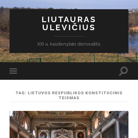
LIUTAURAS
ULEVIČIUS
XXI a. kasdienybės dienoraštis
Toggl
Toggle
search
mobile
field
menu
TAG:
LIETUVOS RESPUBLIKOS KONSTITUCINIS
TEISMAS