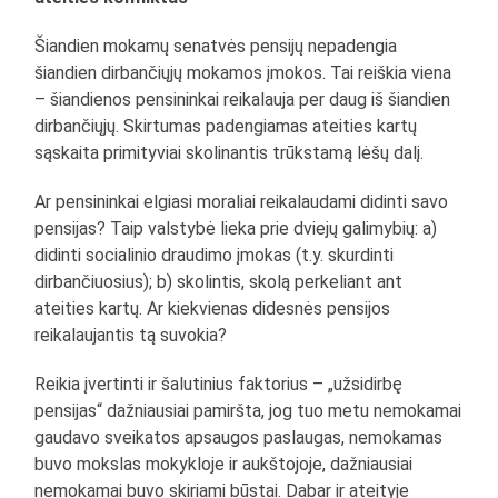
Šiandien mokamų senatvės pensijų nepadengia
šiandien dirbančiųjų mokamos įmokos. Tai reiškia viena
– šiandienos pensininkai reikalauja per daug iš šiandien
dirbančiųjų. Skirtumas padengiamas ateities kartų
sąskaita primityviai skolinantis trūkstamą lėšų dalį.
Ar pensininkai elgiasi moraliai reikalaudami didinti savo
pensijas? Taip valstybė lieka prie dviejų galimybių: a)
didinti socialinio draudimo įmokas (t.y. skurdinti
dirbančiuosius); b) skolintis, skolą perkeliant ant
ateities kartų. Ar kiekvienas didesnės pensijos
reikalaujantis tą suvokia?
Reikia įvertinti ir šalutinius faktorius – „užsidirbę
pensijas“ dažniausiai pamiršta, jog tuo metu nemokamai
gaudavo sveikatos apsaugos paslaugas, nemokamas
buvo mokslas mokykloje ir aukštojoje, dažniausiai
nemokamai buvo skiriami būstai. Dabar ir ateityje