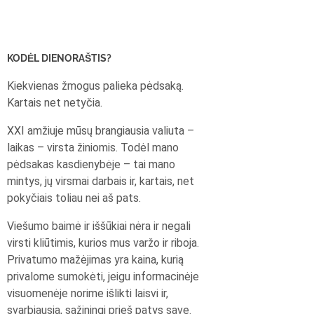
KODĖL DIENORAŠTIS?
Kiekvienas žmogus palieka pėdsaką.
Kartais net netyčia.
XXI amžiuje mūsų brangiausia valiuta –
laikas – virsta žiniomis. Todėl mano
pėdsakas kasdienybėje – tai mano
mintys, jų virsmai darbais ir, kartais, net
pokyčiais toliau nei aš pats.
Viešumo baimė ir iššūkiai nėra ir negali
virsti kliūtimis, kurios mus varžo ir riboja.
Privatumo mažėjimas yra kaina, kurią
privalome sumokėti, jeigu informacinėje
visuomenėje norime išlikti laisvi ir,
svarbiausia, sąžiningi prieš patys save.