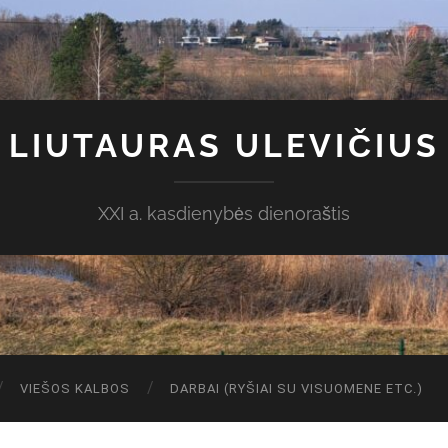
LIUTAURAS ULEVIČIUS
XXI a. kasdienybės dienoraštis
VIEŠOS KALBOS
DARBAI (RYŠIAI SU VISUOMENE ETC.)