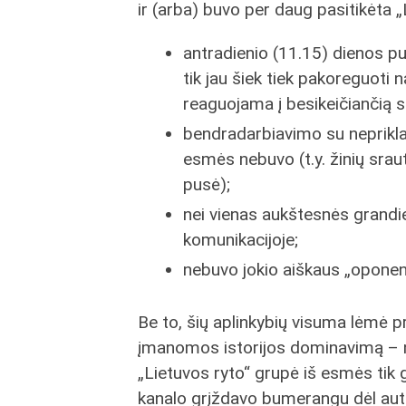
ir (arba) buvo per daug pasitikėta 
antradienio (11.15) dienos pu
tik jau šiek tiek pakoreguoti n
reaguojama į besikeičiančią si
bendradarbiavimo su neprikl
esmės nebuvo (t.y. žinių sra
pusė);
nei vienas aukštesnės grandi
komunikacijoje;
nebuvo jokio aiškaus „oponen
Be to, šių aplinkybių visuma lėmė 
įmanomos istorijos dominavimą – net
„Lietuvos ryto“ grupė iš esmės tik g
kanalo grįždavo bumerangu dėl aut