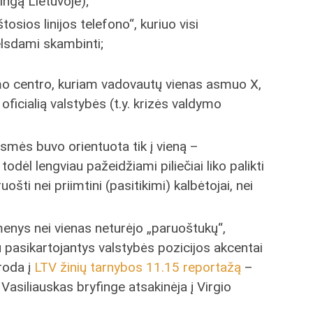
ingą Lietuvoje);
osios linijos telefono“, kuriuo visi
lsdami skambinti;
mo centro, kuriam vadovautų vienas asmuo X,
oficialią valstybės (t.y. krizės valdymo
esmės buvo orientuota tik į vieną –
todėl lengviau pažeidžiami piliečiai liko palikti
uošti nei priimtini (pasitikimi) kalbėtojai, nei
enys nei vienas neturėjo „paruoštukų“,
 pasikartojantys valstybės pozicijos akcentai
roda į
LTV žinių tarnybos 11.15 reportažą
–
Vasiliauskas bryfinge atsakinėja į Virgio