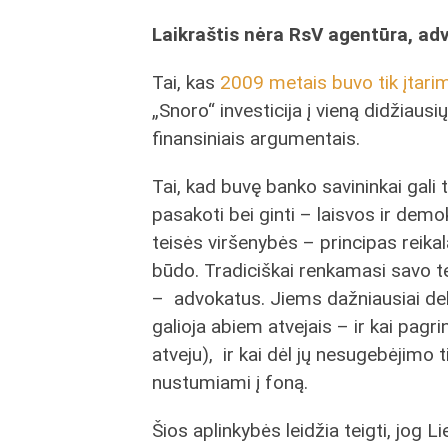
Laikraštis nėra RsV agentūra, a
Tai, kas
2009 metais buvo tik įtari
„Snoro“ investicija į vieną didžiaus
finansiniais argumentais.
Tai, kad buvę banko savininkai gali tu
pasakoti bei ginti – laisvos ir demo
teisės viršenybės – principas reika
būdo. Tradiciškai renkamasi savo te
– advokatus. Jiems dažniausiai dele
galioja abiem atvejais – ir kai pagri
atveju), ir kai dėl jų nesugebėjimo t
nustumiami į foną.
Šios aplinkybės leidžia teigti, jog 