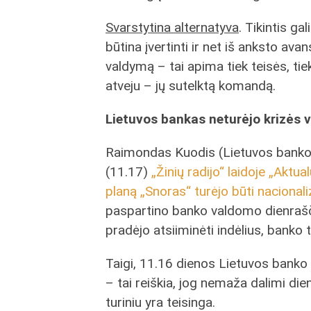
Svarstytina alternatyva
. Tikintis ga
būtina įvertinti ir net iš anksto av
valdymą – tai apima tiek teisės, tie
atveju – jų sutelktą komandą.
Lietuvos bankas neturėjo krizės 
Raimondas Kuodis (Lietuvos banko 
(11.17)
„Žinių radijo“ laidoje „Aktual
planą „Snoras“ turėjo būti nacional
paspartino banko valdomo dienrašči
pradėjo atsiiminėti indėlius, banko t
Taigi, 11.16 dienos Lietuvos banko v
– tai reiškia, jog nemaža dalimi di
turiniu yra teisinga.