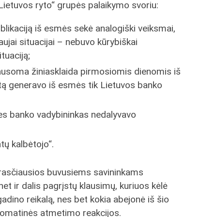
„Lietuvos ryto“ grupės palaikymo svoriu:
blikaciją iš esmės sekė analogiški veiksmai,
aujai situacijai – nebuvo kūrybiškai
tuaciją;
ausoma žiniasklaida pirmosiomis dienomis iš
utą generavo iš esmės tik Lietuvos banko
es banko vadybininkas nedalyvavo
tų kalbėtojo“.
prasčiausios buvusiems savininkams
 ir dalis pagrįstų klausimų, kuriuos kėlė
adino reikalą, nes bet kokia abejonė iš šio
omatinės atmetimo reakcijos.