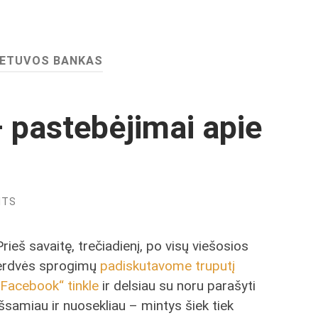
IETUVOS BANKAS
– pastebėjimai apie
NTS
Prieš savaitę, trečiadienį, po visų viešosios
erdvės sprogimų
padiskutavome truputį
„Facebook“ tinkle
ir delsiau su noru parašyti
išsamiau ir nuosekliau – mintys šiek tiek