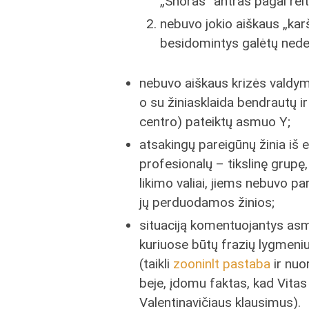
„Snoras“ antras pagal reit
nebuvo jokio aiškaus „karšt
besidomintys galėtų nede
nebuvo aiškaus krizės valdy
o su žiniasklaida bendrautų ir 
centro) pateiktų asmuo Y;
atsakingų pareigūnų žinia iš 
profesionalų – tikslinę grupę, 
likimo valiai, jiems nebuvo par
jų perduodamos žinios;
situaciją komentuojantys asm
kuriuose būtų frazių lygmeniu
(taikli
zooninlt pastaba
ir nuo
beje, įdomu faktas, kad Vitas 
Valentinavičiaus klausimus).