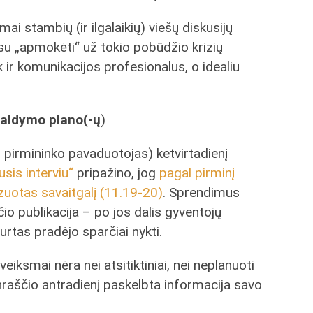
limai stambių (ir ilgalaikių) viešų diskusijų
ansu „apmokėti“ už tokio pobūdžio krizių
k ir komunikacijos profesionalus, o idealiu
valdymo plano(-ų
)
pirmininko pavaduotojas) ketvirtadienį
usis interviu“
pripažino, jog
pagal pirminį
izuotas savaitgalį (11.19-20)
. Sprendimus
o publikacija – po jos dalis gyventojų
urtas pradėjo sparčiai nykti.
eiksmai nėra nei atsitiktiniai, nei neplanuoti
enraščio antradienį paskelbta informacija savo