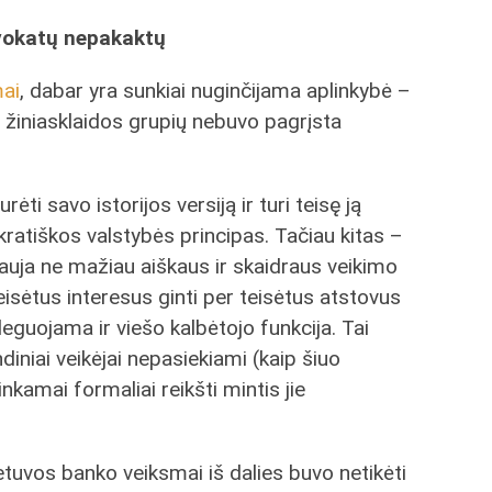
dvokatų nepakaktų
mai
, dabar yra sunkiai nuginčijama aplinkybė –
ių žiniasklaidos grupių nebuvo pagrįsta
rėti savo istorijos versiją ir turi teisę ją
kratiškos valstybės principas. Tačiau kitas –
lauja ne mažiau aiškaus ir skaidraus veikimo
isėtus interesus ginti per teisėtus atstovus
guojama ir viešo kalbėtojo funkcija. Tai
ndiniai veikėjai nepasiekiami (kaip šiuo
inkamai formaliai reikšti mintis jie
Lietuvos banko veiksmai iš dalies buvo netikėti