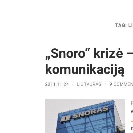
TAG:
L
„Snoro“ krizė 
komunikaciją
2011.11.24
/
LIUTAURAS
/
9 COMME