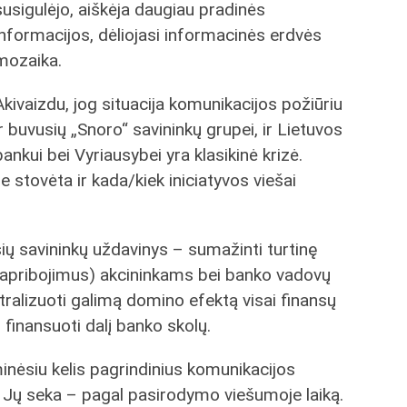
susigulėjo, aiškėja daugiau pradinės
informacijos, dėliojasi informacinės erdvės
mozaika.
Akivaizdu, jog situacija komunikacijos požiūriu
ir buvusių „Snoro“ savininkų grupei, ir Lietuvos
bankui bei Vyriausybei yra klasikinė krizė.
e stovėta ir kada/kiek iniciatyvos viešai
ių savininkų uždavinys – sumažinti turtinę
ės apribojimus) akcininkams bei banko vadovų
utralizuoti galimą domino efektą visai finansų
 finansuoti dalį banko skolų.
nėsiu kelis pagrindinius komunikacijos
o. Jų seka – pagal pasirodymo viešumoje laiką.