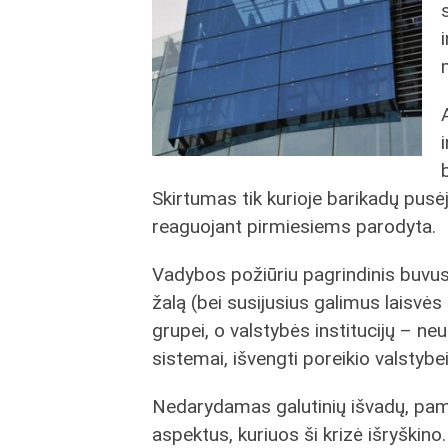
Skirtumas tik kurioje barikadų pusėj
reaguojant pirmiesiems parodyta.
Vadybos požiūriu pagrindinis buvus
žalą (bei susijusius galimus laisv
grupei, o valstybės institucijų – ne
sistemai, išvengti poreikio valstybei
Nedarydamas galutinių išvadų, pami
aspektus, kuriuos ši krizė išryškin