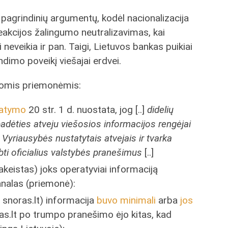
 pagrindinių argumentų, kodėl nacionalizacija
eakcijos žalingumo neutralizavimas, kai
eveikia ir pan. Taigi, Lietuvos bankas puikiai
dimo poveikį viešajai erdvei.
iomis priemonėmis:
tatymo
20 str. 1 d. nuostata, jog [..]
didelių
 padėties atveju viešosios informacijos rengėjai
ar) Vyriausybės nustatytais atvejais ir tvarka
bti oficialius valstybės pranešimus
[..]
akeistas) joks operatyviai informaciją
analas (priemonė):
, snoras.lt) informacija
buvo minimali
arba
jos
ras.lt po trumpo pranešimo ėjo kitas, kad