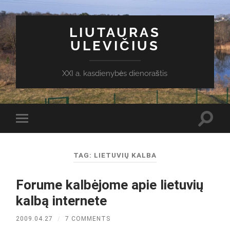
LIUTAURAS
ULEVIČIUS
XXI a. kasdienybės dienoraštis
Toggl
Toggle
search
mobile
field
menu
TAG:
LIETUVIŲ KALBA
Forume kalbėjome apie lietuvių
kalbą internete
2009.04.27
/
7 COMMENTS