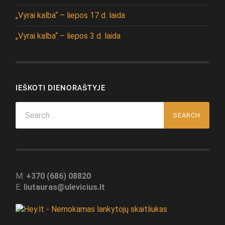
„Vyrai kalba“ – liepos 17 d. laida
„Vyrai kalba“ – liepos 3 d. laida
IEŠKOTI DIENORAŠTYJE
Search
for:
M:
+370 (686) 08820
E:
liutauras@ulevicius.lt