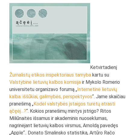
Ketvirtadienį
Žurnalistų etikos inspektoriaus tarnyba
kartu su
Valstybine lietuvių kalbos komisija
ir Mykolo Romerio
universitetu organizavo forumą „
Internetinė lietuvių
kalba: iššūkiai, galimybės, perspektyvos
“. Jame skaičiau
pranešimą „
Kodėl valstybės įstaigos turėtų atrasti
ąčęėį…?
“. Kokios pranešimų mintys įstrigo? Ritos
Miliūnaitės išsamus ir akademinis nuoseklumas,
nagrinėjant lietuvių kalbos virsmus, Arnoldą pavedęs
„Apple“.. Donato Smalinsko statistika, Artūro Račo