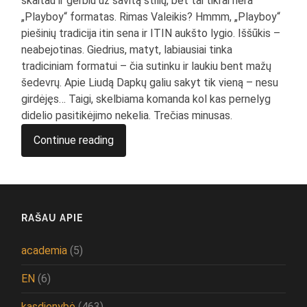
skaitau ir gerbiu už savitą stilių, bet tai tikrai nėra
„Playboy“ formatas. Rimas Valeikis? Hmmm, „Playboy“
piešinių tradicija itin sena ir ITIN aukšto lygio. Iššūkis –
neabejotinas. Giedrius, matyt, labiausiai tinka
tradiciniam formatui – čia sutinku ir laukiu bent mažų
šedevrų. Apie Liudą Dapkų galiu sakyt tik vieną – nesu
girdėjęs… Taigi, skelbiama komanda kol kas pernelyg
didelio pasitikėjimo nekelia. Trečias minusas.
Continue reading
RAŠAU APIE
academia
(5)
EN
(6)
kasdienybė
(463)