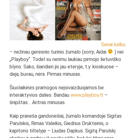
Senai
kalbu
– nežinau geresnio turinio žurnalo (
sorry
, Aidai
) nei
„Playboy“. Todėl su nerimu laukiau pirmojo lietuviško
blyno. Sako, šiandien jis jau eteryje, t.y. kioskuose –
deja, buvau, nėra. Pirmas minusas.
Šiuolaikinės pramogos neįsivaizduojamos be
interaktyvios dalies. Bandau
www.playboy.lt
–
šnipštas… Antras minusas.
Kaip praneša gandonešiai, žurnalo komandoje Sigitas
Parulskis, Rimas Valeikis, Giedrius Drukteinis, o
kapitono tiltelyje – Liudas Dapkus. Sigitą Parulskį