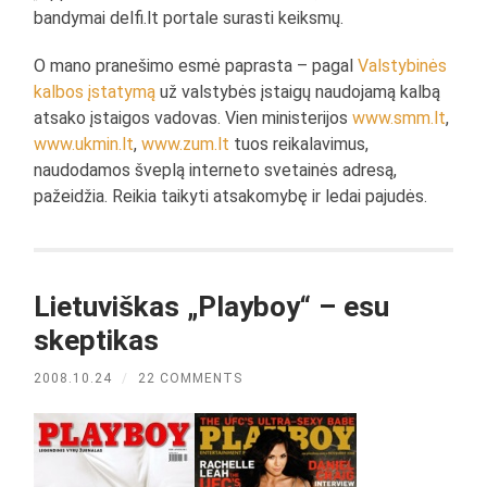
bandymai delfi.lt portale surasti keiksmų.
O mano pranešimo esmė paprasta – pagal
Valstybinės
kalbos įstatymą
už valstybės įstaigų naudojamą kalbą
atsako įstaigos vadovas. Vien ministerijos
www.smm.lt
,
www.ukmin.lt
,
www.zum.lt
tuos reikalavimus,
naudodamos šveplą interneto svetainės adresą,
pažeidžia. Reikia taikyti atsakomybę ir ledai pajudės.
Lietuviškas „Playboy“ – esu
skeptikas
2008.10.24
/
22 COMMENTS