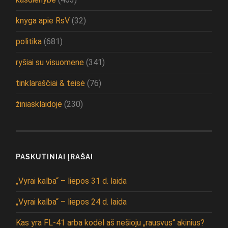
knyga apie RsV
(32)
politika
(681)
ryšiai su visuomene
(341)
tinklaraščiai & teisė
(76)
žiniasklaidoje
(230)
PASKUTINIAI ĮRAŠAI
„Vyrai kalba“ – liepos 31 d. laida
„Vyrai kalba“ – liepos 24 d. laida
Kas yra FL-41 arba kodėl aš nešioju „rausvus“ akinius?