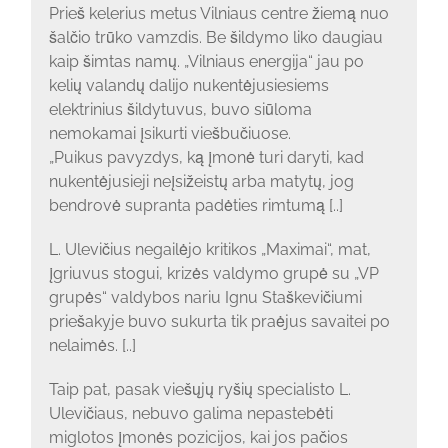
Prieš kelerius metus Vilniaus centre žiemą nuo
šalčio trūko vamzdis. Be šildymo liko daugiau
kaip šimtas namų. „Vilniaus energija“ jau po
kelių valandų dalijo nukentėjusiesiems
elektrinius šildytuvus, buvo siūloma
nemokamai įsikurti viešbučiuose.
„Puikus pavyzdys, ką įmonė turi daryti, kad
nukentėjusieji neįsižeistų arba matytų, jog
bendrovė supranta padėties rimtumą [..]
L. Ulevičius negailėjo kritikos „Maximai“, mat,
įgriuvus stogui, krizės valdymo grupė su „VP
grupės“ valdybos nariu Ignu Staškevičiumi
priešakyje buvo sukurta tik praėjus savaitei po
nelaimės. [..]
Taip pat, pasak viešųjų ryšių specialisto L.
Ulevičiaus, nebuvo galima nepastebėti
miglotos įmonės pozicijos, kai jos pačios