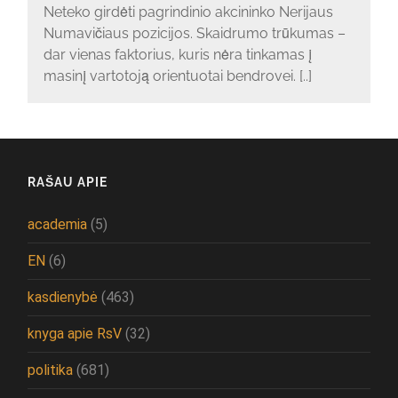
Neteko girdėti pagrindinio akcininko Nerijaus
Numavičiaus pozicijos. Skaidrumo trūkumas –
dar vienas faktorius, kuris nėra tinkamas į
masinį vartotoją orientuotai bendrovei. [..]
RAŠAU APIE
academia
(5)
EN
(6)
kasdienybė
(463)
knyga apie RsV
(32)
politika
(681)