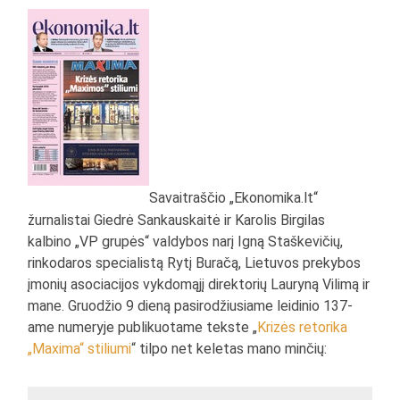
Savaitraščio „Ekonomika.lt“
žurnalistai Giedrė Sankauskaitė ir Karolis Birgilas
kalbino „VP grupės“ valdybos narį Igną Staškevičių,
rinkodaros specialistą Rytį Buračą, Lietuvos prekybos
įmonių asociacijos vykdomąjį direktorių Lauryną Vilimą ir
mane. Gruodžio 9 dieną pasirodžiusiame leidinio 137-
ame numeryje publikuotame tekste „
Krizės retorika
„Maxima“ stiliumi
“ tilpo net keletas mano minčių: