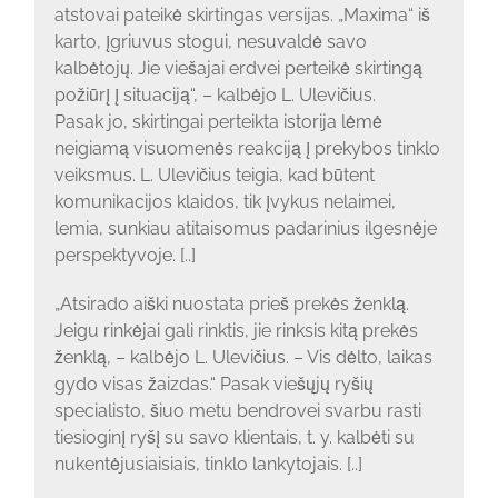
atstovai pateikė skirtingas versijas. „Maxima“ iš
karto, įgriuvus stogui, nesuvaldė savo
kalbėtojų. Jie viešajai erdvei perteikė skirtingą
požiūrį į situaciją“, – kalbėjo L. Ulevičius.
Pasak jo, skirtingai perteikta istorija lėmė
neigiamą visuomenės reakciją į prekybos tinklo
veiksmus. L. Ulevičius teigia, kad būtent
komunikacijos klaidos, tik įvykus nelaimei,
lemia, sunkiau atitaisomus padarinius ilgesnėje
perspektyvoje. [..]
„Atsirado aiški nuostata prieš prekės ženklą.
Jeigu rinkėjai gali rinktis, jie rinksis kitą prekės
ženklą, – kalbėjo L. Ulevičius. – Vis dėlto, laikas
gydo visas žaizdas.“ Pasak viešųjų ryšių
specialisto, šiuo metu bendrovei svarbu rasti
tiesioginį ryšį su savo klientais, t. y. kalbėti su
nukentėjusiaisiais, tinklo lankytojais. [..]