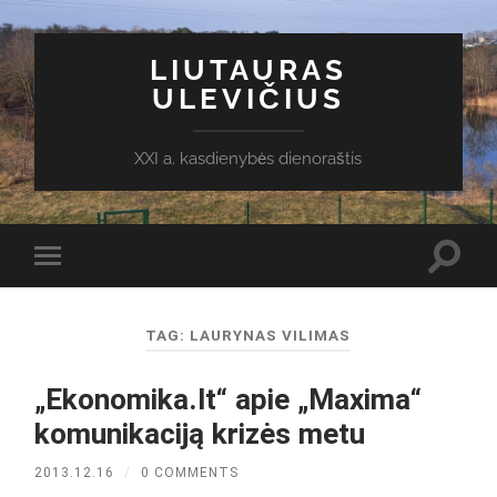
LIUTAURAS
ULEVIČIUS
XXI a. kasdienybės dienoraštis
Toggl
Toggle
search
mobile
field
menu
TAG:
LAURYNAS VILIMAS
„Ekonomika.lt“ apie „Maxima“
komunikaciją krizės metu
2013.12.16
/
0 COMMENTS