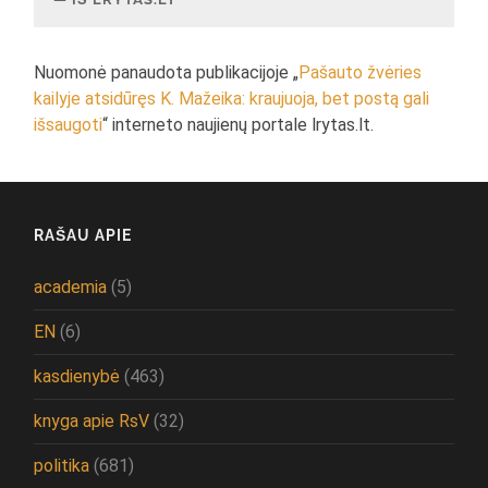
Nuomonė panaudota publikacijoje „
Pašauto žvėries
kailyje atsidūręs K. Mažeika: kraujuoja, bet postą gali
išsaugoti
“ interneto naujienų portale lrytas.lt.
RAŠAU APIE
academia
(5)
EN
(6)
kasdienybė
(463)
knyga apie RsV
(32)
politika
(681)