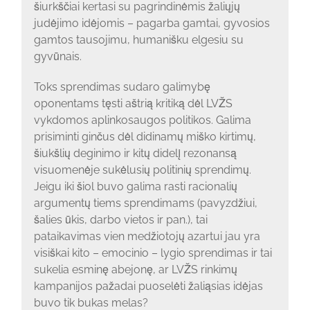
šiurkščiai kertasi su pagrindinėmis žaliųjų
judėjimo idėjomis – pagarba gamtai, gyvosios
gamtos tausojimu, humanišku elgesiu su
gyvūnais.
Toks sprendimas sudaro galimybę
oponentams tęsti aštrią kritiką dėl LVŽS
vykdomos aplinkosaugos politikos. Galima
prisiminti ginčus dėl didinamų miško kirtimų,
šiukšlių deginimo ir kitų didelį rezonansą
visuomenėje sukėlusių politinių sprendimų.
Jeigu iki šiol buvo galima rasti racionalių
argumentų tiems sprendimams (pavyzdžiui,
šalies ūkis, darbo vietos ir pan.), tai
pataikavimas vien medžiotojų azartui jau yra
visiškai kito – emocinio – lygio sprendimas ir tai
sukelia esminę abejonę, ar LVŽS rinkimų
kampanijos pažadai puoselėti žaliąsias idėjas
buvo tik bukas melas?