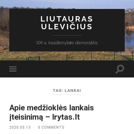
LIUTAURAS
ULEVIČIUS
XXI a. kasdienybės dienoraštis
Toggl
Toggle
search
mobile
field
menu
TAG:
LANKAI
Apie medžioklės lankais
įteisinimą – lrytas.lt
2020.05.13
/
0 COMMENTS