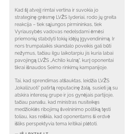
Kad šį atvejį rimtai vertina ir suvokia jo
strateginę grėsmę LVŽS lyderiai, rodo jų greita
reakcija – tiek sąjungos pirmininkas, tiek
Vyriausybės vadovas nedelsdami ėmėsi
priemonių stabdyti tokių idėjų įgyvendinimą. Ir
nors trumpalaikis skandalo poveikis gali būti
nežymus, tačiau ilgu laikotarpiu jis kuria labai
pavojingą LVŽS „Achilo kulną“, kurį oponentai
tikrai išnaudos Seimo rinkimų kampanijoje.
Tai, kad sprendimas atšauktas, leidžia LVŽS
„lokalizuoti“ patirtą reputacinę žalą, susieti ją su
atskira interesų grupe ir jos gynėjais partijoje,
tačiau panašu, kad ministras nusiteikęs
medžioklės ribojimų švelninimo politiką tęsti
toliau, kas reiškia, kad oponentams ši erdvė
išliks perspektyvia tema kritikai plėtoti.
IŠ LRYTAS.LT