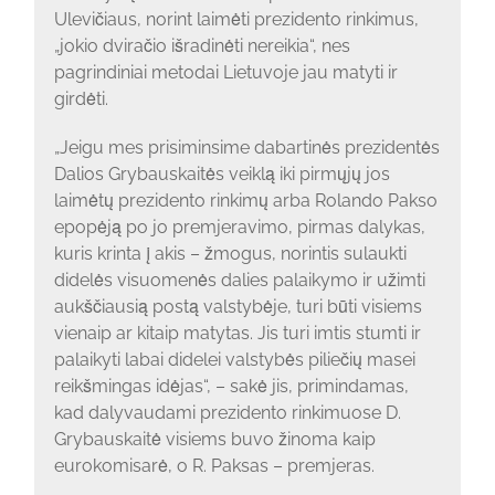
Ulevičiaus, norint laimėti prezidento rinkimus,
„jokio dviračio išradinėti nereikia“, nes
pagrindiniai metodai Lietuvoje jau matyti ir
girdėti.
„Jeigu mes prisiminsime dabartinės prezidentės
Dalios Grybauskaitės veiklą iki pirmųjų jos
laimėtų prezidento rinkimų arba Rolando Pakso
epopėją po jo premjeravimo, pirmas dalykas,
kuris krinta į akis – žmogus, norintis sulaukti
didelės visuomenės dalies palaikymo ir užimti
aukščiausią postą valstybėje, turi būti visiems
vienaip ar kitaip matytas. Jis turi imtis stumti ir
palaikyti labai didelei valstybės piliečių masei
reikšmingas idėjas“, – sakė jis, primindamas,
kad dalyvaudami prezidento rinkimuose D.
Grybauskaitė visiems buvo žinoma kaip
eurokomisarė, o R. Paksas – premjeras.