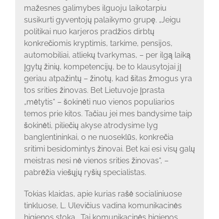
mažesnes galimybes ilguoju laikotarpiu
susikurti gyventojų palaikymo grupę. „Jeigu
politikai nuo karjeros pradžios dirbtų
konkrečiomis kryptimis, tarkime, pensijos,
automobiliai, atliekų tvarkymas, – per ilgą laiką
įgytų žinių, kompetencijų, be to klausytojai jį
geriau atpažintų – žinotų, kad šitas žmogus yra
tos srities žinovas. Bet Lietuvoje įprasta
„mėtytis“ – šokinėti nuo vienos populiarios
temos prie kitos. Tačiau jei mes bandysime taip
šokinėti, piliečių akyse atrodysime lyg
banglentininkai, o ne nuoseklūs, konkrečia
sritimi besidomintys žinovai. Bet kai esi visų galų
meistras nesi nė vienos srities žinovas“, –
pabrėžia viešųjų ryšių specialistas.
Tokias klaidas, apie kurias rašė socialiniuose
tinkluose, L. Ulevičius vadina komunikacinės
higienos stoka. „Tai komunikacinės higienos,