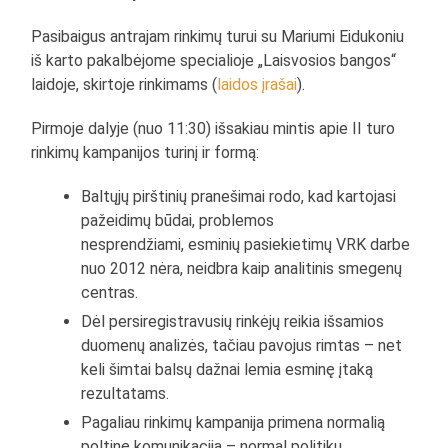
Pasibaigus antrajam rinkimų turui su Mariumi Eidukoniu
iš karto pakalbėjome specialioje „Laisvosios bangos“
laidoje, skirtoje rinkimams (
laidos įrašai
).
Pirmoje dalyje (nuo 11:30) išsakiau mintis apie II turo
rinkimų kampanijos turinį ir formą:
Baltųjų pirštinių pranešimai rodo, kad kartojasi
pažeidimų būdai, problemos
nesprendžiami, esminių pasiekietimų VRK darbe
nuo 2012 nėra, neidbra kaip analitinis smegenų
centras.
Dėl persiregistravusių rinkėjų reikia išsamios
duomenų analizės, tačiau pavojus rimtas – net
keli šimtai balsų dažnai lemia esminę įtaką
rezultatams.
Pagaliau rinkimų kampanija primena normalią
poltinę komunikaciją – normal politikų