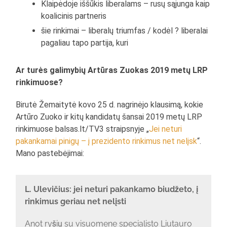
Klaipėdoje iššūkis liberalams – rusų sąjunga kaip
koalicinis partneris
šie rinkimai – liberalų triumfas / kodėl ? liberalai
pagaliau tapo partija, kuri
Ar turės galimybių Artūras Zuokas 2019 metų LRP
rinkimuose?
Birutė Žemaitytė kovo 25 d. nagrinėjo klausimą, kokie
Artūro Zuoko ir kitų kandidatų šansai 2019 metų LRP
rinkimuose balsas.lt/TV3 straipsnyje „
Jei neturi
pakankamai pinigų – į prezidento rinkimus net nelįsk
“.
Mano pastebėjimai:
L. Ulevičius: jei neturi pakankamo biudžeto, į
rinkimus geriau net nelįsti
Anot ryšių su visuomene specialisto Liutauro