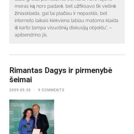
meras ką nors padarė, bet užfiksavo tik vietinė
žiniasklaida, gal tai plačiau ir nepasklis, bet
interneto laikais kiekviena labiau matoma klaida
iš karto tampa visuotinių diskusijų objektu“, –
apibendrino jis.
Rimantas Dagys ir pirmenybė
šeimai
2009.05.30
/
9 COMMENTS