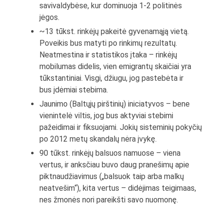
savivaldybėse, kur dominuoja 1-2 politinės
jėgos.
~13 tūkst. rinkėjų pakeitė gyvenamąją vietą.
Poveikis bus matyti po rinkimų rezultatų.
Neatmestina ir statistikos įtaka – rinkėjų
mobilumas didelis, vien emigrantų skaičiai yra
tūkstantiniai. Visgi, džiugu, jog pastebėta ir
bus įdėmiai stebima.
Jaunimo (Baltųjų pirštinių) iniciatyvos – bene
vienintelė viltis, jog bus aktyviai stebimi
pažeidimai ir fiksuojami. Jokių sisteminių pokyčių
po 2012 metų skandalų nėra įvykę.
90 tūkst. rinkėjų balsuos namuose – viena
vertus, ir anksčiau buvo daug pranešimų apie
piktnaudžiavimus („balsuok taip arba malkų
neatvešim“), kita vertus – didėjimas teigimaas,
nes žmonės nori pareikšti savo nuomonę.