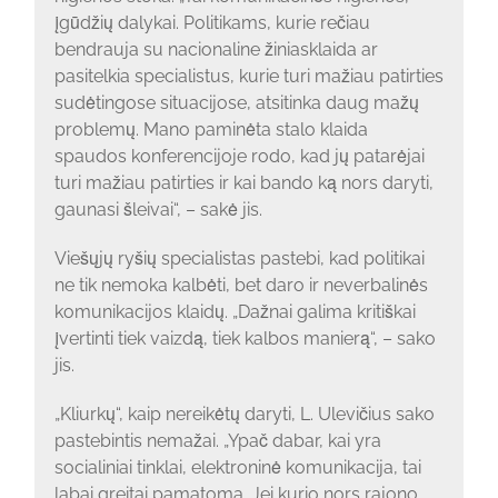
įgūdžių dalykai. Politikams, kurie rečiau
bendrauja su nacionaline žiniasklaida ar
pasitelkia specialistus, kurie turi mažiau patirties
sudėtingose situacijose, atsitinka daug mažų
problemų. Mano paminėta stalo klaida
spaudos konferencijoje rodo, kad jų patarėjai
turi mažiau patirties ir kai bando ką nors daryti,
gaunasi šleivai“, – sakė jis.
Viešųjų ryšių specialistas pastebi, kad politikai
ne tik nemoka kalbėti, bet daro ir neverbalinės
komunikacijos klaidų. „Dažnai galima kritiškai
įvertinti tiek vaizdą, tiek kalbos manierą“, – sako
jis.
„Kliurkų“, kaip nereikėtų daryti, L. Ulevičius sako
pastebintis nemažai. „Ypač dabar, kai yra
socialiniai tinklai, elektroninė komunikacija, tai
labai greitai pamatoma. Jei kurio nors rajono