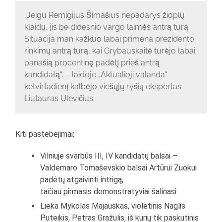
„Jeigu Remigijus Šimašius nepadarys žioplų
klaidų, jis be didesnio vargo laimės antrą turą.
Situacija man kažkuo labai primena prezidento
rinkimų antrą turą, kai Grybauskaitė turėjo labai
panašią procentinę padėtį prieš antrą
kandidatą“, – laidoje „Aktualioji valanda“
ketvirtadienį kalbėjo viešųjų ryšių ekspertas
Liutauras Ulevičius.
Kiti pastebėjimai:
Vilniuje svarbūs III, IV kandidatų balsai –
Valdemaro Tomaševskio balsai Artūrui Zuokui
padėtų atgaivinti intrigą,
tačiau pirmasis demonstratyviai šalinasi.
Lieka Mykolas Majauskas, violetinis Naglis
Puteikis, Petras Gražulis, iš kurių tik paskutinis