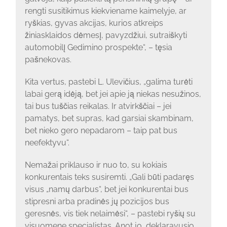
rengti susitikimus kiekviename kaimelyje, ar
ryškias, gyvas akcijas, kurios atkreips
žiniasklaidos dėmesį, pavyzdžiui, sutraiškyti
automobilį Gedimino prospekte“, – tęsia
pašnekovas.
Kita vertus, pastebi L. Ulevičius, „galima turėti
labai gerą idėją, bet jei apie ją niekas nesužinos,
tai bus tuščias reikalas. Ir atvirkščiai – jei
pamatys, bet supras, kad garsiai skambinam,
bet nieko gero nepadarom – taip pat bus
neefektyvu“.
Nemažai priklauso ir nuo to, su kokiais
konkurentais teks susiremti. „Gali būti padaręs
visus „namų darbus“, bet jei konkurentai bus
stipresni arba pradinės jų pozicijos bus
geresnės, vis tiek nelaimėsi“, – pastebi ryšių su
visuomene specialistas. Anot jo, deklaravusio