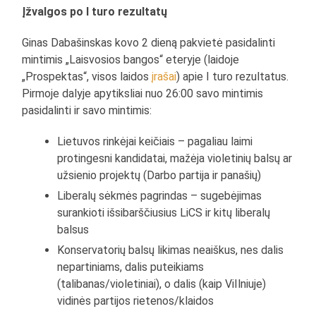
Įžvalgos po I turo rezultatų
Ginas Dabašinskas kovo 2 dieną pakvietė pasidalinti
mintimis „Laisvosios bangos“ eteryje (laidoje
„Prospektas“, visos laidos
įrašai
) apie I turo rezultatus.
Pirmoje dalyje apytiksliai nuo 26:00 savo mintimis
pasidalinti ir savo mintimis:
Lietuvos rinkėjai keičiais – pagaliau laimi
protingesni kandidatai, mažėja violetinių balsų ar
užsienio projektų (Darbo partija ir panašių)
Liberalų sėkmės pagrindas – sugebėjimas
surankioti išsibarščiusius LiCS ir kitų liberalų
balsus
Konservatorių balsų likimas neaiškus, nes dalis
nepartiniams, dalis puteikiams
(talibanas/violetiniai), o dalis (kaip ViIlniuje)
vidinės partijos rietenos/klaidos