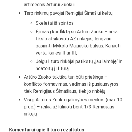
artimesnis Artūrui Zuokui.
Tarp rinkimų pavojai Remigijui Šimašiui keltų:
Skeletai iš spintos;
Ėjimas į konfliktą su Artūru Zuoku – nėra
tikslo atsikovoti AZ rinkėjus, lengviau
pasiimti Mykolo Majausko balsus. Kariauti
verta, kai esi II ar III;
Jeigu I turo rinkėjai patikėtų „jau laimėję“ ir
neateitų į II turą.
Artūro Zuoko taktika turi būti priešinga –
konflikto formavimas, vedimas iš pusiausvyros
tiek Remigijaus Šimašiaus, tiek jo rinkėjų
Visgi, Artūros Zuoko galimybės menkos (max 10
proc.) – reikia užliūliuoti bent 1/3 Remigijaus
rinkėjų
Komentarai apie II turo rezultatus