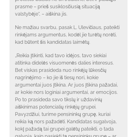
prasme – prieš susiklosčiusią situaciją
valstybėje“, – aiškina jis.
Ne mažiau svarbu, pasak L. Ulevičiaus, pateikti
rinkėjams argumentus, kodėl jie turėtų norėti,
kad būtent šis kandidatas laimėtų.
„Reikia įtikinti, kad tavo idėjos, tavo siekiai
atitinka didelės visuomenės dalies interesus.
Bet viskas prasideda nuo rinkėjų lūkesčių
nagrinėjimo – ko jie iš tiesų nori, kokie
argumentai juos įtikina. Ar juos įtikina pažadai,
ar kokie nors loginiai argumentai, ar emocijos.
Po to prasideda savo tikslų ir uždavinių
aiškinimas potencialių rinkėjų grupei.
Pavyzdžiui, turime pensininkų grupę, kuriai
reikia ką nors pažadėti. Kandidatas sugalvoja,
kokį pažadą tai grupei galėtų pateikti, o tada
galvoja, kaip pasiekti tą pensininkų grupę – ar