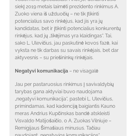
siekį 2019 metais laimėti prezidento rinkimus A.
Zuoko viena iš užduočių – ne tik įtikinti
potencialius savo rinkėjus, kad jis yra jų
kandidatas, bet ir įtikinti potencialius konkurentų
rinkėjus, kad jų „tikėjimas yra klaidingas“. Tai,
sako L. Ulevičius, jau paskutinė kovos fazė, kai
vyksta ne tik darbas su savais rinkėjais, bet dar
aktyvesnis – su priešininkų rinkėjais.
Negatyvi komunikacija
– ne visagalė
Jau per pastaruosius rinkimus į savivaldybių
tarybas gana aktyviai buvo naudojama
„negatyvi komunikacija“, pastebi L. Ulevičius,
primindamas, kad kadenciją baigiantis Kauno
meras Andrius Kupčinskas bandė atskleisti
Visvaldo Matijošaičio, o A. Zuokas Vilniuje –
Remigijaus Šimašiaus minusus. Tačiau
naudojant „negatyvios komunikacijos“