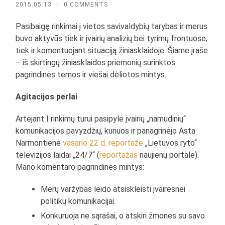
2015.05.13
/
0 COMMENTS
Pasibaigę rinkimai į vietos savivaldybių tarybas ir merus
buvo aktyvūs tiek ir įvairių analizių bei tyrimų frontuose,
tiek ir komentuojant situaciją žiniasklaidoje. Šiame įraše
– iš skirtingų žiniasklaidos priemonių surinktos
pagrindinės temos ir viešai dėliotos mintys.
Agitacijos perlai
Artėjant I rinkimų turui pasipylė įvairių „namudinių“
komunikacijos pavyzdžių, kuriuos ir panagrinėjo Asta
Narmontienė
vasario 22 d. reportaže
„Lietuvos ryto“
televizijos laidai „24/7“ (
reportažas
naujienų portale).
Mano komentaro pagrindinės mintys:
Merų varžybas leido atsiskleisti įvairesnei
politikų komunikacijai.
Konkuruoja ne sąrašai, o atskiri žmonės su savo