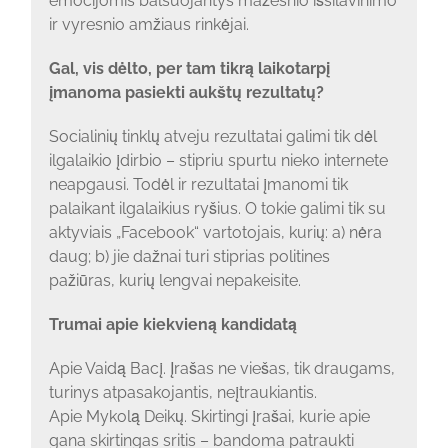
emocijomis balsuojantys mažesnio išsilavinimo
ir vyresnio amžiaus rinkėjai.
Gal, vis dėlto, per tam tikrą laikotarpį
įmanoma pasiekti aukštų rezultatų?
Socialinių tinklų atveju rezultatai galimi tik dėl
ilgalaikio įdirbio – stipriu spurtu nieko internete
neapgausi. Todėl ir rezultatai įmanomi tik
palaikant ilgalaikius ryšius. O tokie galimi tik su
aktyviais „Facebook“ vartotojais, kurių: a) nėra
daug; b) jie dažnai turi stiprias politines
pažiūras, kurių lengvai nepakeisite.
Trumai apie kiekvieną kandidatą
Apie Vaidą Bacį. Įrašas ne viešas, tik draugams,
turinys atpasakojantis, neįtraukiantis.
Apie Mykolą Deikų. Skirtingi įrašai, kurie apie
gana skirtingas sritis – bandoma patraukti