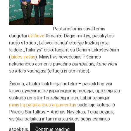
Pastarosiomis savaitėmis
daugeliui
užkliuvo
Rimanto Dagio mintys, pasakytos
radijo stoties „Laisvoji banga“ eteryje kažkurį rytą
laidoje „Taikinys“ diskutuojant su Darium Lukoševičium
(
laidos įrašas
). Ministras nevedusius ir šeimos
nekuriančius asmenis pavadino
bambaliais, kurie vieni
su kitais varinėjasi
(cituoju iš atminties).
Žinoma, atsako laukti ilgai neteko – pasipiktino visi
laisvo gyvenimo be įsipareigojimų mėgėjai, opozicija jau
suskubo rengti interpeliaciją ir pan. Labai teisingai
ministrą palaikančius argumentus
sudėliojo kolega iš
Piliečių Santalkos – Andrius Navickas. Tokią poziciją
visiškai palaikau ir tam matau šiuos šešis esminius
aspektus.
Continue reading