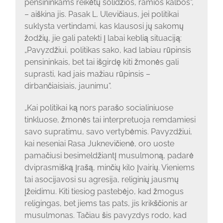
pensininkams reikėtų solidžios, ramios kalbos“,
– aiškina jis. Pasak L. Ulevičiaus, jei politikai
suklysta vertindami, kas klausosi jų sakomų
žodžių, jie gali patekti į labai keblią situaciją:
„Pavyzdžiui, politikas sako, kad labiau rūpinsis
pensininkais, bet tai išgirdę kiti žmonės gali
suprasti, kad jais mažiau rūpinsis –
dirbančiaisiais, jaunimu“.
„Kai politikai ką nors parašo socialiniuose
tinkluose, žmonės tai interpretuoja remdamiesi
savo supratimu, savo vertybėmis. Pavyzdžiui,
kai neseniai Rasa Juknevičienė, oro uoste
pamačiusi besimeldžiantį musulmoną, padarė
dviprasmišką įrašą, minčių kilo įvairių. Vieniems
tai asocijavosi su agresija, religinių jausmų
įžeidimu. Kiti tiesiog pastebėjo, kad žmogus
religingas, bet jiems tas pats, jis krikščionis ar
musulmonas. Tačiau šis pavyzdys rodo, kad