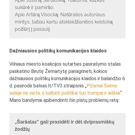
Apie Justiną Sartauską. Tuštuma, kažkas
sukūrė ir pamiršo.
Apie Artūrą Visocką. Natūralios autoriaus
mintys, tačiau kartu atskleidžiančios keistoką
požiūrį į pasaulį.
Dažniausios politikų komunikacijos klaidos
Vilniaus miesto koalicijos sutarties pasirašymo stalas
paskatino Birutę Žemaitytę panagrinėti, kokios
dažniausios politikų komunikacijos klaidos ir balandžio 6
d. pasirodė balsas.lt/TV3 straipsnis „
Pižamai Seimo
salėje ne vieta, o kalbėti politikai turi trumpai ir aiškiai
“.
Mano bandymai apibendrinti itin platų problemų ratą:
„Šaršalas“ gali prasidėti ir dėl dviprasmiškų
žodžių