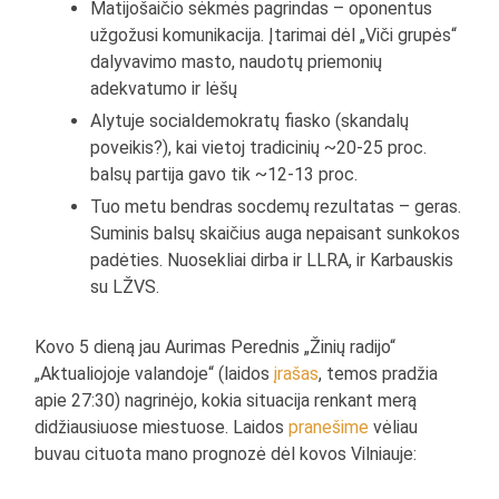
Matijošaičio sėkmės pagrindas – oponentus
užgožusi komunikacija. Įtarimai dėl „Viči grupės“
dalyvavimo masto, naudotų priemonių
adekvatumo ir lėšų
Alytuje socialdemokratų fiasko (skandalų
poveikis?), kai vietoj tradicinių ~20-25 proc.
balsų partija gavo tik ~12-13 proc.
Tuo metu bendras socdemų rezultatas – geras.
Suminis balsų skaičius auga nepaisant sunkokos
padėties. Nuosekliai dirba ir LLRA, ir Karbauskis
su LŽVS.
Kovo 5 dieną jau Aurimas Perednis „Žinių radijo“
„Aktualiojoje valandoje“ (laidos
įrašas
, temos pradžia
apie 27:30) nagrinėjo, kokia situacija renkant merą
didžiausiuose miestuose. Laidos
pranešime
vėliau
buvau cituota mano prognozė dėl kovos Vilniauje: