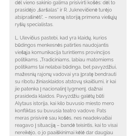
dėl vieno sakinio galima prisivirti košės: dėl to
prasidėjo „šaršalas“ ir R. Juknevičienė turėjo
atsiprašinėti“, – neseną istoriją primena viešųjų
ryšių specialistas.
L. Ulevičius pastebi, kad yra klaidų, kurios
būdingos menkesnės patirties naudojantis
viešąja komunikacija turintiems provincijos
politikams. „Tradiciniams, labiau matomiems
politikams tai nelabai būdinga, bet pavyzdžiui,
mažesnių rajonų vadovai yra įpratę bendrauti
su ribotu žiniasklaidos atstovų skaičiumi, ir kai
jie patenka į nacionalinį lygmenį, dažnai
prasideda klaidos. Pavyzdžiu galėtų būti
Alytaus istorija, kai kilo buvusio miesto mero
konfliktas su buvusia teatro vadove. Pats
meras prisivirė sau košės, nes neadekvačiai
reagavo į situaciją – bandė teisintis, kai to visai
nereikėjo, o jo paaiškinimai kėlė dar daugiau