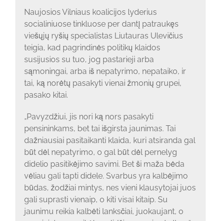
Naujosios Vilniaus koalicijos lyderius
socialiniuose tinkluose per dantį patraukęs
viešųjų ryšių specialistas Liutauras Ulevičius
teigia, kad pagrindinės politikų klaidos
susijusios su tuo, jog pastarieji arba
sąmoningai, arba iš nepatyrimo, nepataiko, ir
tai, ką norėtų pasakyti vienai žmonių grupei,
pasako kitai.
„Pavyzdžiui, jis nori ką nors pasakyti
pensininkams, bet tai išgirsta jaunimas. Tai
dažniausiai pasitaikanti klaida, kuri atsiranda gal
būt dėl nepatyrimo, o gal būt dėl pernelyg
didelio pasitikėjimo savimi. Bet ši maža bėda
vėliau gali tapti didele. Svarbus yra kalbėjimo
būdas, žodžiai mintys, nes vieni klausytojai juos
gali suprasti vienaip, o kiti visai kitaip. Su
jaunimu reikia kalbėti lanksčiai, juokaujant, o