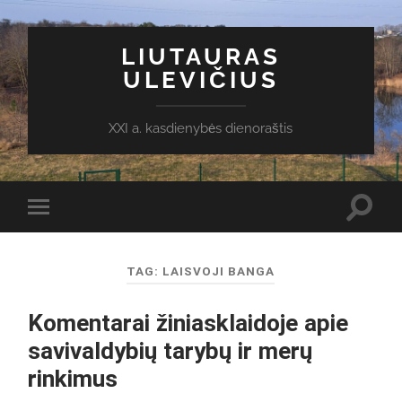
LIUTAURAS
ULEVIČIUS
XXI a. kasdienybės dienoraštis
Toggl
Toggle
search
mobile
field
menu
TAG:
LAISVOJI BANGA
Komentarai žiniasklaidoje apie
savivaldybių tarybų ir merų
rinkimus