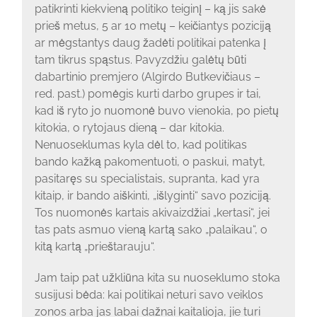
patikrinti kiekvieną politiko teiginį – ką jis sakė
prieš metus, 5 ar 10 metų – keičiantys poziciją
ar mėgstantys daug žadėti politikai patenka į
tam tikrus spąstus. Pavyzdžiu galėtų būti
dabartinio premjero (Algirdo Butkevičiaus –
red. past.) pomėgis kurti darbo grupes ir tai,
kad iš ryto jo nuomonė buvo vienokia, po pietų
kitokia, o rytojaus dieną – dar kitokia.
Nenuoseklumas kyla dėl to, kad politikas
bando kažką pakomentuoti, o paskui, matyt,
pasitaręs su specialistais, supranta, kad yra
kitaip, ir bando aiškinti, „išlyginti“ savo poziciją.
Tos nuomonės kartais akivaizdžiai „kertasi“, jei
tas pats asmuo vieną kartą sako „palaikau“, o
kitą kartą „prieštarauju“.
Jam taip pat užkliūna kita su nuoseklumo stoka
susijusi bėda: kai politikai neturi savo veiklos
zonos arba jas labai dažnai kaitalioja, jie turi