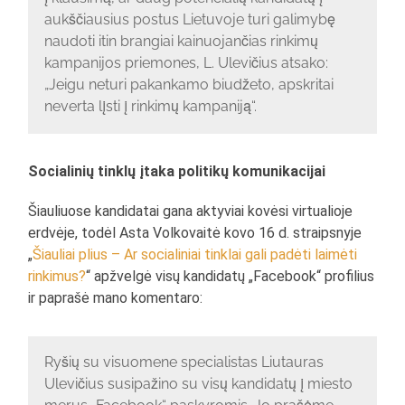
aukščiausius postus Lietuvoje turi galimybę
naudoti itin brangiai kainuojančias rinkimų
kampanijos priemones, L. Ulevičius atsako:
„Jeigu neturi pakankamo biudžeto, apskritai
neverta lįsti į rinkimų kampaniją“.
Socialinių tinklų įtaka politikų komunikacijai
Šiauliuose kandidatai gana aktyviai kovėsi virtualioje
erdvėje, todėl Asta Volkovaitė kovo 16 d. straipsnyje
„
Šiauliai plius – Ar socialiniai tinklai gali padėti laimėti
rinkimus?
“ apžvelgė visų kandidatų „Facebook“ profilius
ir paprašė mano komentaro:
Ryšių su visuomene specialistas Liutauras
Ulevičius susipažino su visų kandidatų į miesto