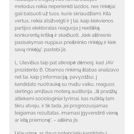
metodus reikia neperlenkti lazdos, nes rinkėjai
gali balsuoti už tuos, kurie skriaudžiami. Kita
vertus, reikia atsižvelgti ir į tai, kaip kiekvienos
partijos elektoratas reaguoja į neetišką
konkurentų kritiką ir skaičiuoti, „kiek aštresnis
pasisakymas nupjaus priešininko rinkėjų ir kiek
savų rinkėjų“, pastebi jis.
L. Ulevičius taip pat atkreipė dėmesį, kad JAV
prezidento B. Obamos rinkimų štabas analizavo
net tai, kaip į informaciją, pavyzdžiui, į
kandidato nuotrauką su mažu vaiku, reaguos
skirtingo amžiaus moterų auditorija. „Iš pradžių
atliekami sociologiniai tyrimai, kas nutiktų tam
tikru atveju, ir tik tada, jei prognozuojamas
teigiamas rezultatas, imamasi įgyvendinti vieną
ar kitą priemonę“, – aiškina jis.
Į klausimą, ar daug potencialių kandidatų į