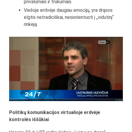
privalumais ir trūkumais.
Viešoje erdvėje daugiau emocijų, yra drąsos
elgtis netradiciškai, nesiorientuoti į „vidutinį“
rinkėją.
Politikų komunikacijos virtualioje erdvėje
kontrolės iššūkiai