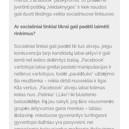
merus „Facebook“ paskyromis. Jo prašėme
įvertinti politikų „Veidaknyges“ ir kiek naudos
gali duoti tikslinga veikla socialiniuose tinkluose.
Ar socialiniai tinklai tikrai gali padėti laimėti
rinkimus?
Socialiniai tinklai gali padėti tik tuo atveju, jeigu
konkurencija tarp kandidatų labai aktyvi ir gali
lemti net kelios dešimtys balsų. „Facebook“
vartotojai labai greitai pastebi manipuliacijas ir
netikrus vartotojus, todėl „paukštuko“ uždėjimo
čia neužtenka – reikia dirbti nuosekliai ir ilgai.
Kita vertus, „Facebook“ atveju labai tolimas
kelias nuo „Patinka“ („Like“) iki biuletenio
balsadėžėje. Ką jau sakyti, jog šios visuomenės
grupės aktyvumas gana menkas – labiau
išsilavinę, miestuose gyvenantys turtingesni
gyventojai dažniau yra pasyvesni, nei