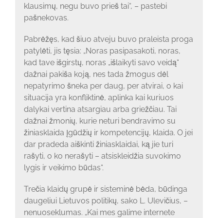
klausimų, negu buvo prieš tai“, – pastebi
pašnekovas.
Pabrėžęs, kad šiuo atveju buvo praleista proga
patylėti, jis tęsia: „Noras pasipasakoti, noras,
kad tave išgirstų, noras „išlaikyti savo veidą“
dažnai pakiša koją, nes tada žmogus dėl
nepatyrimo šneka per daug, per atvirai, o kai
situacija yra konfliktinė, aplinka kai kuriuos
dalykai vertina atsargiau arba griežčiau. Tai
dažnai žmonių, kurie neturi bendravimo su
žiniasklaida įgūdžių ir kompetencijų, klaida. O jei
dar pradeda aiškinti žiniasklaidai, ką jie turi
rašyti, o ko nerašyti – atsiskleidžia suvokimo
lygis ir veikimo būdas“.
Trečia klaidų grupė ir sisteminė bėda, būdinga
daugeliui Lietuvos politikų, sako L. Ulevičius, –
nenuoseklumas. „Kai mes galime internete