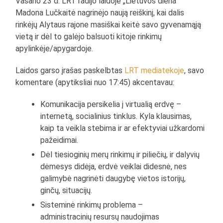
Vasario 23 d. LRT radijo laidoje „Lietuvos diena“
Madona Lučkaitė nagrinėjo naują reiškinį, kai dalis
rinkėjų Alytaus rajone masiškai keitė savo gyvenamąją
vietą ir dėl to galėjo balsuoti kitoje rinkimų
apylinkėje/apygardoje.
Laidos garso įrašas paskelbtas
LRT mediatekoje
, savo
komentare (apytiksliai nuo 17:45) akcentavau:
Komunikacija persikelia į virtualią erdvę –
internetą, socialinius tinklus. Kyla klausimas,
kaip ta veikla stebima ir ar efektyviai užkardomi
pažeidimai.
Dėl tiesioginių merų rinkimų ir piliečių, ir dalyvių
dėmesys didėja, erdvė veiklai didesnė, nes
galimybė nagrinėti daugybę vietos istorijų,
ginčų, situacijų.
Sisteminė rinkimų problema –
administracinių resursų naudojimas