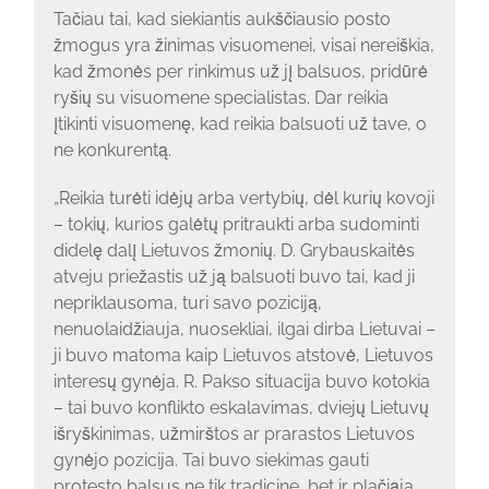
Tačiau tai, kad siekiantis aukščiausio posto
žmogus yra žinimas visuomenei, visai nereiškia,
kad žmonės per rinkimus už jį balsuos, pridūrė
ryšių su visuomene specialistas. Dar reikia
įtikinti visuomenę, kad reikia balsuoti už tave, o
ne konkurentą.
„Reikia turėti idėjų arba vertybių, dėl kurių kovoji
– tokių, kurios galėtų pritraukti arba sudominti
didelę dalį Lietuvos žmonių. D. Grybauskaitės
atveju priežastis už ją balsuoti buvo tai, kad ji
nepriklausoma, turi savo poziciją,
nenuolaidžiauja, nuosekliai, ilgai dirba Lietuvai –
ji buvo matoma kaip Lietuvos atstovė, Lietuvos
interesų gynėja. R. Pakso situacija buvo kotokia
– tai buvo konflikto eskalavimas, dviejų Lietuvų
išryškinimas, užmirštos ar prarastos Lietuvos
gynėjo pozicija. Tai buvo siekimas gauti
protesto balsus ne tik tradicine, bet ir plačiąja