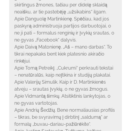
skirtingus žmones, tačiau per didelę sklaidą
neaišku, ar tie pastebėję „užsikabins“ ilgam.
Apie Danguolę Martinkienę. Spėčiau, kad jos
paskyrą administruoja partijos darbuotojai, o
ne ji pati – formalus renginių ir įvykių srautas, o
ne gyvas „Facebook“ dalyvis.
Apie Daivą Matonienę. „Aš – mano darbas“. To
tikrai nepakaks bent kiek platesnio akiračio
rinkėjui.
Apie Tomą Petreikį. „Cukrumi“ perkrauti tekstai
– nenatūralūs, kaip neįtikina ir studijų plakatai.
Apie Valerijų Simulik. Kaip ir D. Martinkienės
atveju – srautas įvykių, o ne gyvas žmogus.
Apie Vidmantą šimkų. Atsitiktinis lankytojas, o
ne gyvas vartotojas.
Apie Andrių Šedžių. Bene normaliausias profilis
– tikras, be svyravimų į dirbtinį „saldumą“ ar
formalų „buvau-dariau-pažiūrėkite“.