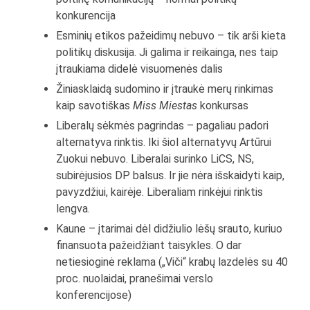
konkurencija
Esminių etikos pažeidimų nebuvo – tik arši kieta
politikų diskusija. Ji galima ir reikainga, nes taip
įtraukiama didelė visuomenės dalis
Žiniasklaidą sudomino ir įtraukė merų rinkimas
kaip savotiškas
Miss Miestas
konkursas
Liberalų sėkmės pagrindas – pagaliau padori
alternatyva rinktis. Iki šiol alternatyvų Artūrui
Zuokui nebuvo. Liberalai surinko LiCS, NS,
subirėjusios DP balsus. Ir jie nėra išskaidyti kaip,
pavyzdžiui, kairėje. Liberaliam rinkėjui rinktis
lengva.
Kaune – įtarimai dėl didžiulio lėšų srauto, kuriuo
finansuota pažeidžiant taisykles. O dar
netiesioginė reklama („Viči“ krabų lazdelės su 40
proc. nuolaidai, pranešimai verslo
konferencijose)