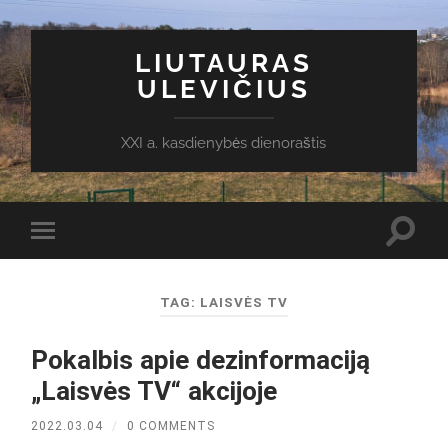
LIUTAURAS
ULEVIČIUS
XXI a. kasdienybės dienoraštis
Toggl
Toggle
search
mobile
field
menu
TAG:
LAISVĖS TV
Pokalbis apie dezinformaciją
„Laisvės TV“ akcijoje
2022.03.04
/
0 COMMENTS