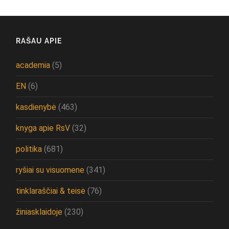
RAŠAU APIE
academia
(5)
EN
(6)
kasdienybė
(463)
knyga apie RsV
(32)
politika
(681)
ryšiai su visuomene
(341)
tinklaraščiai & teisė
(76)
žiniasklaidoje
(230)