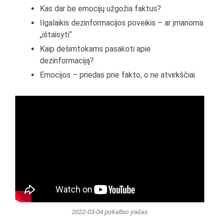
Kas dar be emocijų užgožia faktus?
Ilgalaikis dezinformacijos poveikis – ar įmanoma
„ištaisyti“
Kaip dešimtokams pasakoti apie
dezinformaciją?
Emocijos – priedas prie fakto, o ne atvirkščiai
2022-03-04 pokalbio įrašas