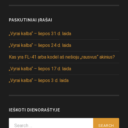
PASKUTINIAI ĮRAŠAI
„Vyrai kalba“ – liepos 31 d. laida
„Vyrai kalba“ – liepos 24 d. laida
Kas yra FL-41 arba kodėl aš nešioju „rausvus“ akinius?
„Vyrai kalba“ – liepos 17 d. laida
„Vyrai kalba“ – liepos 3 d. laida
IEŠKOTI DIENORAŠTYJE
Search
for: