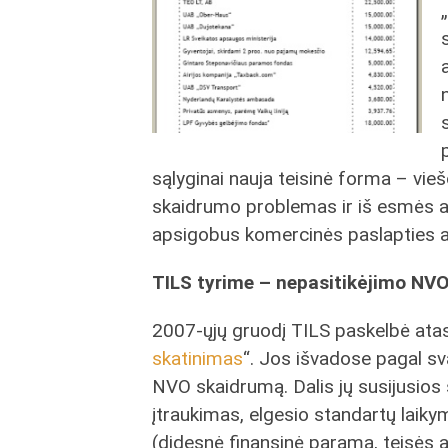
sąlyginai nauja teisinė forma – vieš
skaidrumo problemas ir iš esmės atv
apsigobus komercinės paslapties a
TILS tyrime – nepasitikėjimo NVO
2007-ųjų gruodį TILS paskelbė atas
skatinimas
“. Jos išvadose pagal s
NVO skaidrumą. Dalis jų susijusios
įtraukimas, elgesio standartų laik
(didesnė finansinė parama, teisės a