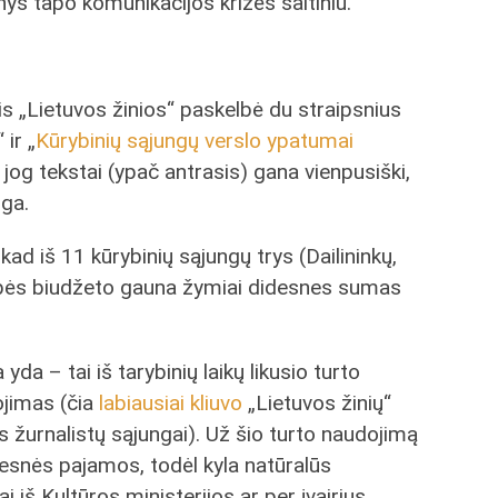
ys tapo komunikacijos krizės šaltiniu.
s „Lietuvos žinios“ paskelbė du straipsnius
“ ir „
Kūrybinių sąjungų verslo ypatumai
, jog tekstai (ypač antrasis) gana vienpusiški,
nga.
 kad iš 11 kūrybinių sąjungų trys (Dailininkų,
tybės biudžeto gauna žymiai didesnes sumas
yda – tai iš tarybinių laikų likusio turto
ojimas (čia
labiausiai kliuvo
„Lietuvos žinių“
žurnalistų sąjungai). Už šio turto naudojimą
snės pajamos, todėl kyla natūralūs
iai iš Kultūros ministerijos ar per įvairius