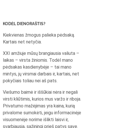
KODĖL DIENORAŠTIS?
Kiekvienas žmogus palieka pėdsaką.
Kartais net netyčia.
XXI amžiuje mūsų brangiausia valiuta –
laikas – virsta žiniomis. Todėl mano
pėdsakas kasdienybėje – tai mano
mintys, jų virsmai darbais ir, kartais, net
pokyčiais toliau nei aš pats.
Viešumo baimė ir iššūkiai nėra ir negali
virsti kliūtimis, kurios mus varžo ir riboja.
Privatumo mažėjimas yra kaina, kurią
privalome sumokėti, jeigu informacinėje
visuomenėje norime išlikti laisvi ir,
svarbiausia, sąžiningi prieš patys save.