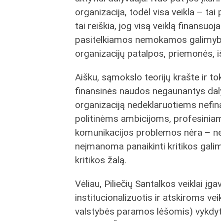
organizacija, todėl visa veikla – ta
tai reiškia, jog visą veiklą finansu
pasitelkiamos nemokamos galimybė
organizacijų patalpos, priemonės, iš
Aišku, sąmokslo teorijų krašte ir toki
finansinės naudos negaunantys dalyvi
organizaciją nedeklaruotiems nefi
politinėms ambicijoms, profesiniams 
komunikacijos problemos nėra – nep
neįmanoma panaikinti kritikos galim
kritikos žalą.
Vėliau, Piliečių Santalkos veiklai įg
institucionalizuotis ir atskiroms v
valstybės paramos lėšomis) vykdyti 