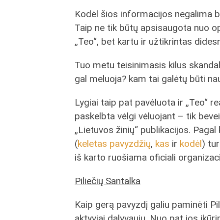
Kodėl šios informacijos negalima bu
Taip ne tik būtų apsisaugota nuo o
„Teo“, bet kartu ir užtikrintas dide
Tuo metu teisinimasis kilus skandal
gal meluoja? kam tai galėtų būti naud
Lygiai taip pat pavėluota ir „Teo“ r
paskelbta vėlgi vėluojant – tik be
„Lietuvos žinių“ publikacijos. Pag
(
keletas pavyzdžių
,
kas
ir
kodėl
) tu
iš karto ruošiama oficiali organizaci
Piliečių Santalka
Kaip gerą pavyzdį galiu paminėti Pil
aktyviai dalyvauju. Nuo pat jos įkūr