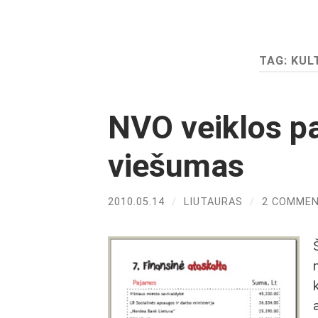
TAG:
KUL
NVO veiklos pa
viešumas
2010.05.14
/
LIUTAURAS
/
2 COMME