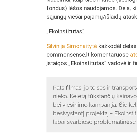
fondus) lėšos naudojamos. Deja, kiek
sąjungų viešai pajamų/išlaidų ataska
„Ekoinstitutas“
Silvinija Simonaitytė
kažkodėl delsė b
commonsense.lt komentaruose
at
įstaigos „Ekoinstitutas“ vadovė ir f
Pats filmas, jo teisės ir trans
nieko. Keletą tūkstančių kainavo r
bei viešinimo kampanija. Šie keli
besivystantį projektą – Ekoinsti
labai svarbiose problematinėse 