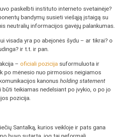
vo paskelbti instituto interneto svetainėje?
ponentų bandymų susieti viešąją įstaigą su
snis neutralių informacijos gavėjų palankumas.
ui visada yra po abejonės šydu – ar tikrai? o
inga? ir t.t. ir pan.
eakcija –
oficiali pozicija
suformuluota ir
veik po mėnesio nuo pirmosios neigiamos
al komunikacijos kanonus
holding statement
ri būti teikiamas nedelsiant po įvykio, o po jo
jos pozicija.
iečių Santalką, kurios veikloje ir pats gana
imo buvo sutarta, jog tai neformali