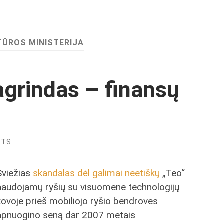
TŪROS MINISTERIJA
grindas – finansų
NTS
Šviežias
skandalas dėl galimai neetiškų
„Teo“
naudojamų ryšių su visuomene technologijų
kovoje prieš mobiliojo ryšio bendroves
apnuogino seną dar 2007 metais