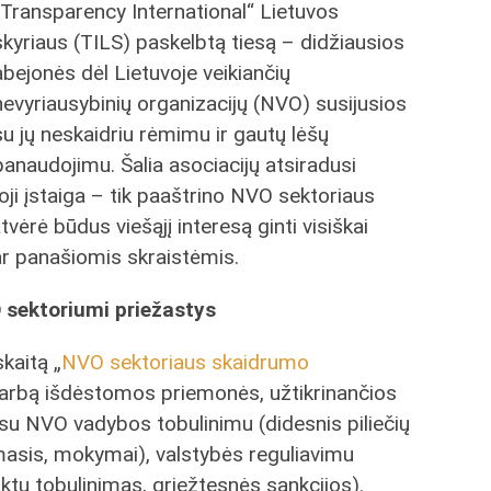
„Transparency International“ Lietuvos
skyriaus (TILS) paskelbtą tiesą – didžiausios
abejonės dėl Lietuvoje veikiančių
nevyriausybinių organizacijų (NVO) susijusios
su jų neskaidriu rėmimu ir gautų lėšų
panaudojimu. Šalia asociacijų atsiradusi
oji įstaiga – tik paaštrino NVO sektoriaus
ėrė būdus viešąjį interesą ginti visiškai
r panašiomis skraistėmis.
 sektoriumi priežastys
kaitą „
NVO sektoriaus skaidrumo
varbą išdėstomos priemonės, užtikrinančios
 su NVO vadybos tobulinimu (didesnis piliečių
ymasis, mokymai), valstybės reguliavimu
ktų tobulinimas, griežtesnės sankcijos).