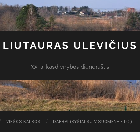
LIUTAURAS ULEVIČIUS
XXI a. kasdienybės dienoraštis
VIEŠOS KALBOS
DARBAI (RYŠIAI SU VISUOMENE ETC.)