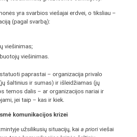
monės yra svarbios viešajai erdvei, o tiksliau –
ciją (pagal svarbą):
sų viešinimas;
rbuotojų viešinimas.
nstatuoti paprastai – organizacija privalo
ų šaltinius ir sumas) ir išleidžiamas (jų
os temos dalis – ar organizacijos nariai ir
mi, jei taip – kas ir kiek.
smė komunikacijos krizei
mintyje užsilikusių situacijų, kai
a priori
viešai