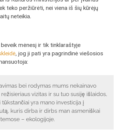
 teko peržiūrėti, nei viena iš šių kūrėjų
itų neteikia.
eveik mėnesį ir tik tinklaraštyje
skleidė
, jog ji pati yra pagrindinė viešosios
inansuotoja:
portavimas bei rodymas mums nekainavo
ežisieriaus vizitas ir su tuo susiję išlaidos,
 tūkstančiai yra mano investicija į
tutą, kuris dirba ir dirbs man asmeniškai
temose – ekologijoje.