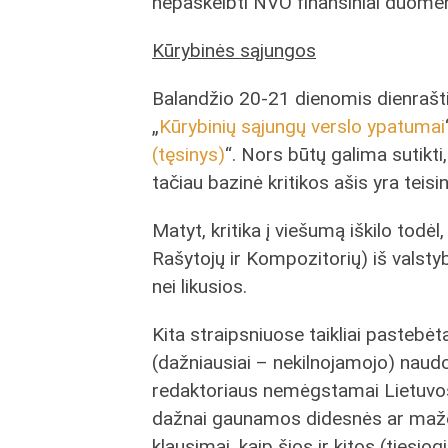
nepaskelbti NVO finansiniai duomen
Kūrybinės sąjungos
Balandžio 20-21 dienomis dienrašti
„
Kūrybinių sąjungų verslo ypatumai
(tęsinys)
“. Nors būtų galima sutikti
tačiau bazinė kritikos ašis yra teisi
Matyt, kritika į viešumą iškilo todėl,
Rašytojų ir Kompozitorių) iš vals
nei likusios.
Kita straipsniuose taikliai pastebėta 
(dažniausiai – nekilnojamojo) naud
redaktoriaus nemėgstamai Lietuvos 
dažnai gaunamos didesnės ar maže
klausimai, kaip šios ir kitos (tiesiog