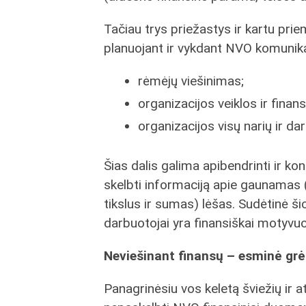
Tačiau trys priežastys ir kartu prie
planuojant ir vykdant NVO komunika
rėmėjų viešinimas;
organizacijos veiklos ir finan
organizacijos visų narių ir da
Šias dalis galima apibendrinti ir ko
skelbti informaciją apie gaunamas (j
tikslus ir sumas) lėšas. Sudėtinė ši
darbuotojai yra finansiškai motyvuoja
Neviešinant finansų – esminė grė
Panagrinėsiu vos keletą šviežių ir at