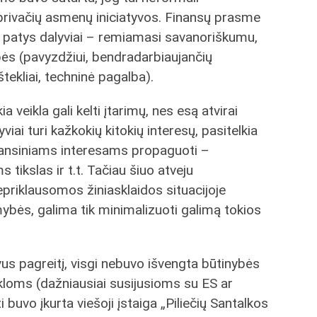
i privačių asmenų iniciatyvos. Finansų prasme
oja patys dalyviai – remiamasi savanoriškumu,
s (pavyzdžiui, bendradarbiaujančių
tekliai, techninė pagalba).
a veikla gali kelti įtarimų, nes esą atvirai
ai turi kažkokių kitokių interesų, pasitelkia
nansiniams interesams propaguoti –
tikslas ir t.t. Tačiau šiuo atveju
riklausomos žiniasklaidos situacijoje
ybės, galima tik minimalizuoti galimą tokios
avus pagreitį, visgi nebuvo išvengta būtinybės
eikloms (dažniausiai susijusioms su ES ar
buvo įkurta viešoji įstaiga „Piliečių Santalkos