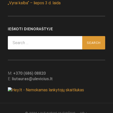
„Vyrai kalba“ – liepos 3 d. laida
IEŠKOTI DIENORAŠTYJE
Search
for:
M:
+370 (686) 08820
E:
liutauras@ulevicius.lt