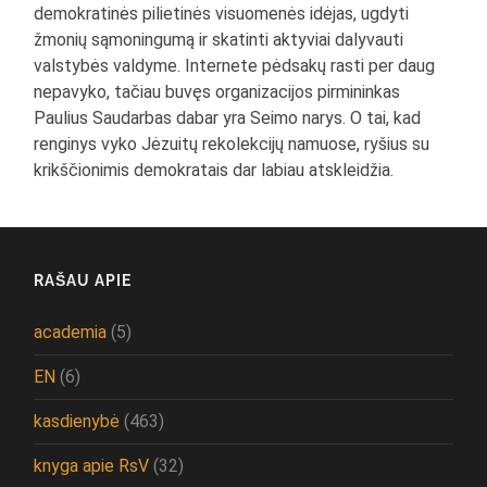
demokratinės pilietinės visuomenės idėjas, ugdyti
žmonių sąmoningumą ir skatinti aktyviai dalyvauti
valstybės valdyme. Internete pėdsakų rasti per daug
nepavyko, tačiau buvęs organizacijos pirmininkas
Paulius Saudarbas dabar yra Seimo narys. O tai, kad
renginys vyko Jėzuitų rekolekcijų namuose, ryšius su
krikščionimis demokratais dar labiau atskleidžia.
RAŠAU APIE
academia
(5)
EN
(6)
kasdienybė
(463)
knyga apie RsV
(32)