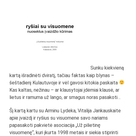
Sunku kiekvieną
kartą išradinėti dviratį, tačiau faktas kaip blynas –
šeštadienį Kulautuvoje ir vėl gavosi kitokia paskaita
Kas kaltas, nežinau – ar klausytojai įdėmiai klausė, ar
lietus ir ramuma už lango, ar smagus noras pasakoti…
Šį kartą kartu su Arminu Lydeka, Vitalija Jankauskaite
apie įvaizdį ir ryšius su visuomene savo nariams
papasakoti pakvietė asociacija „Už pilietinę
visuomenę“, kuri įkurta 1998 metais ir siekia stiprinti