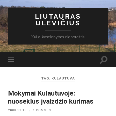
LIUTAURAS
ULEVIČIUS
XXI a. kasdienybės dienoraštis
Toggl
Toggle
search
mobile
field
menu
TAG:
KULAUTUVA
Mokymai Kulautuvoje:
nuoseklus įvaizdžio kūrimas
2008.11.18
/
1 COMMENT