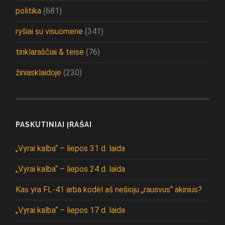
politika
(681)
ryšiai su visuomene
(341)
tinklaraščiai & teisė
(76)
žiniasklaidoje
(230)
PASKUTINIAI ĮRAŠAI
„Vyrai kalba“ – liepos 31 d. laida
„Vyrai kalba“ – liepos 24 d. laida
Kas yra FL-41 arba kodėl aš nešioju „rausvus“ akinius?
„Vyrai kalba“ – liepos 17 d. laida