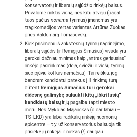
konservatorių ir liberalų sąjūdžio rinkėjų balsus.
Privalome rinktis vieną, nes kitu atveju (pagal
tuos pačius
noname
tyrimus) įmanomas yra
tragikomedijos vertas variantas Artūras Zuokas
prieš Valdemarą Tomaševskį.
Kiek prisimenu iš ankstesnių tyrimų nagrinėjimo,
liberalų sąjūdis (ir Remigijus Šimašius) visada yra
gerokai dažniau minimas kaip „antras geriausias“
rinkėjo pasirinkimas (deja, šviežių ir viešų tyrimų
šiuo pjūviu kol kas nemačiau). Tai reiškia, jog
bendram kandidatui patekus į II rinkimų turą
būtent
Remigijus Šimašius turi gerokai
didesnę galimybę sulaukti kitų „iškritusių“
kandidatų balsų
ir jų pagalba tapti miesto
meru. Nes Mykolas Majauskas (o dar labiau –
TS-LKD) yra labai radikalių rinkėjų nuomonių
epicentre – t.y. už konservatorius balsuoja tik
prisiekę jų rinkėjai ir niekas (!) daugiau.