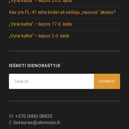
„Vyrai kalba“ – liepos 24 d. laida
Kas yra FL-41 arba kodėl aš nešioju „rausvus“ akinius?
„Vyrai kalba“ – liepos 17 d. laida
„Vyrai kalba“ – liepos 3 d. laida
IEŠKOTI DIENORAŠTYJE
Search
for:
M:
+370 (686) 08820
E:
liutauras@ulevicius.lt