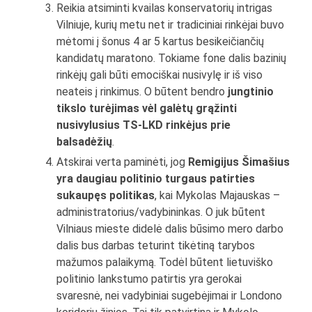
Reikia atsiminti kvailas konservatorių intrigas
Vilniuje, kurių metu net ir tradiciniai rinkėjai buvo
mėtomi į šonus 4 ar 5 kartus besikeičiančių
kandidatų maratono. Tokiame fone dalis bazinių
rinkėjų gali būti emociškai nusivylę ir iš viso
neateis į rinkimus. O būtent bendro
jungtinio
tikslo turėjimas vėl galėtų grąžinti
nusivylusius TS-LKD rinkėjus prie
balsadėžių
.
Atskirai verta paminėti, jog
Remigijus Šimašius
yra daugiau politinio turgaus patirties
sukaupęs politikas
, kai Mykolas Majauskas –
administratorius/vadybininkas. O juk būtent
Vilniaus mieste didelė dalis būsimo mero darbo
dalis bus darbas teturint tikėtiną tarybos
mažumos palaikymą. Todėl būtent lietuviško
politinio lankstumo patirtis yra gerokai
svaresnė, nei vadybiniai sugebėjimai ir Londono