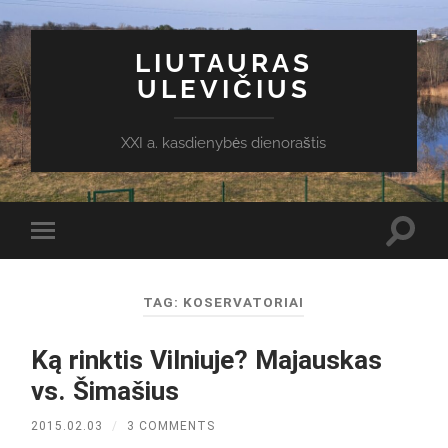
LIUTAURAS
ULEVIČIUS
XXI a. kasdienybės dienoraštis
Toggl
Toggle
search
mobile
field
menu
TAG:
KOSERVATORIAI
Ką rinktis Vilniuje? Majauskas
vs. Šimašius
2015.02.03
/
3 COMMENTS