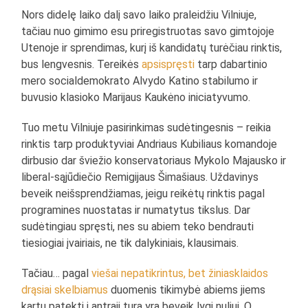
Nors didelę laiko dalį savo laiko praleidžiu Vilniuje,
tačiau nuo gimimo esu priregistruotas savo gimtojoje
Utenoje ir sprendimas, kurį iš kandidatų turėčiau rinktis,
bus lengvesnis. Tereikės
apsispręsti
tarp dabartinio
mero socialdemokrato Alvydo Katino stabilumo ir
buvusio klasioko Marijaus Kaukėno iniciatyvumo.
Tuo metu Vilniuje pasirinkimas sudėtingesnis – reikia
rinktis tarp produktyviai Andriaus Kubiliaus komandoje
dirbusio dar šviežio konservatoriaus Mykolo Majausko ir
liberal-sąjūdiečio Remigijaus Šimašiaus. Uždavinys
beveik neišsprendžiamas, jeigu reikėtų rinktis pagal
programines nuostatas ir numatytus tikslus. Dar
sudėtingiau spręsti, nes su abiem teko bendrauti
tiesiogiai įvairiais, ne tik dalykiniais, klausimais.
Tačiau… pagal
viešai nepatikrintus, bet žiniasklaidos
drąsiai skelbiamus
duomenis tikimybė abiems jiems
kartu patekti į antrąjį turą yra beveik lygį nuliui. O