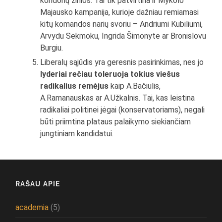
koridorių žinios. Tai tik patvirtina ir Mykolo
Majausko kampanija, kurioje dažniau remiamasi
kitų komandos narių svoriu – Andriumi Kubiliumi,
Arvydu Sekmoku, Ingrida Šimonyte ar Bronislovu
Burgiu.
Liberalų sąjūdis yra geresnis pasirinkimas, nes jo
lyderiai rečiau toleruoja tokius viešus
radikalius remėjus
kaip A.Bačiulis,
A.Ramanauskas ar A.Užkalnis. Tai, kas leistina
radikaliai politinei jėgai (konservatoriams), negali
būti priimtina plataus palaikymo siekiančiam
jungtiniam kandidatui.
RAŠAU APIE
academia
(5)