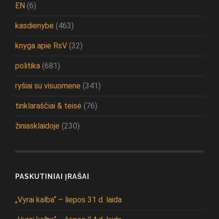
EN
(6)
kasdienybė
(463)
knyga apie RsV
(32)
politika
(681)
ryšiai su visuomene
(341)
tinklaraščiai & teisė
(76)
žiniasklaidoje
(230)
PASKUTINIAI ĮRAŠAI
„Vyrai kalba“ – liepos 31 d. laida