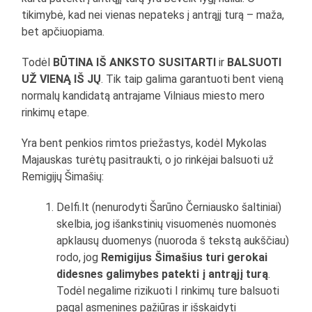
tikimybė, kad nei vienas nepateks į antrąjį turą – maža,
bet apčiuopiama.
Todėl
BŪTINA IŠ ANKSTO SUSITARTI
ir
BALSUOTI
UŽ VIENĄ IŠ JŲ
. Tik taip galima garantuoti bent vieną
normalų kandidatą antrajame Vilniaus miesto mero
rinkimų etape.
Yra bent penkios rimtos priežastys, kodėl Mykolas
Majauskas turėtų pasitraukti, o jo rinkėjai balsuoti už
Remigijų Šimašių:
Delfi.lt (nenurodyti Šarūno Černiausko šaltiniai)
skelbia, jog išankstinių visuomenės nuomonės
apklausų duomenys (nuoroda š tekstą aukščiau)
rodo, jog
Remigijus Šimašius turi gerokai
didesnes galimybes patekti į antrąjį turą
.
Todėl negalime rizikuoti I rinkimų ture balsuoti
pagal asmenines pažiūras ir išskaidyti