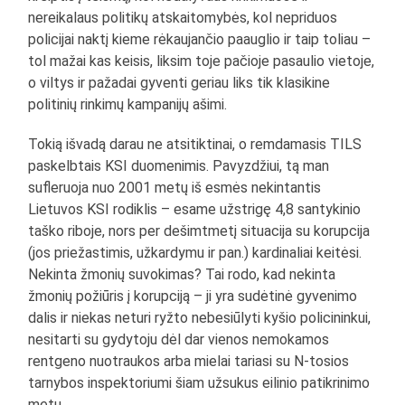
nereikalaus politikų atskaitomybės, kol nepriduos
policijai naktį kieme rėkaujančio paauglio ir taip toliau –
tol mažai kas keisis, liksim toje pačioje pasaulio vietoje,
o viltys ir pažadai gyventi geriau liks tik klasikine
politinių rinkimų kampanijų ašimi.
Tokią išvadą darau ne atsitiktinai, o remdamasis TILS
paskelbtais KSI duomenimis. Pavyzdžiui, tą man
sufleruoja nuo 2001 metų iš esmės nekintantis
Lietuvos KSI rodiklis – esame užstrigę 4,8 santykinio
taško riboje, nors per dešimtmetį situacija su korupcija
(jos priežastimis, užkardymu ir pan.) kardinaliai keitėsi.
Nekinta žmonių suvokimas? Tai rodo, kad nekinta
žmonių požiūris į korupciją – ji yra sudėtinė gyvenimo
dalis ir niekas neturi ryžto nebesiūlyti kyšio policininkui,
nesitarti su gydytoju dėl dar vienos nemokamos
rentgeno nuotraukos arba mielai tariasi su N-tosios
tarnybos inspektoriumi šiam užsukus eilinio patikrinimo
metu.