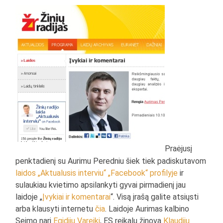
Praėjusį
penktadienį su Aurimu Peredniu šiek tiek padiskutavom
laidos „Aktualusis interviu“ „Facebook“ profilyje
ir
sulaukiau kvietimo apsilankyti gyvai pirmadienį jau
laidoje „
Įvykiai ir komentarai
“. Visą įrašą galite atsiųsti
arba klausyti internetu
čia
. Laidoje Aurimas kalbino
Seimo narį
Egidijų Vareikį
, ES reikalų žinovą
Klaudijų