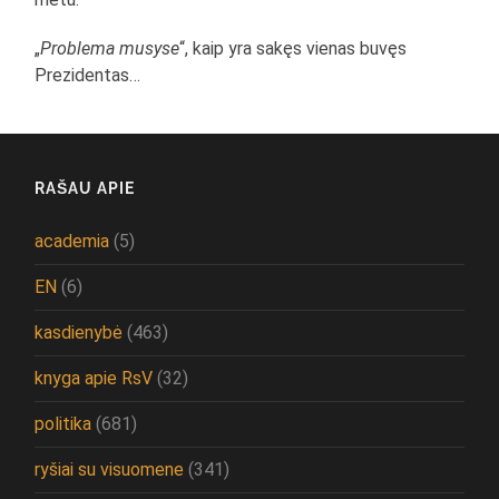
„
Problema musyse
“, kaip yra sakęs vienas buvęs
Prezidentas…
RAŠAU APIE
academia
(5)
EN
(6)
kasdienybė
(463)
knyga apie RsV
(32)
politika
(681)
ryšiai su visuomene
(341)