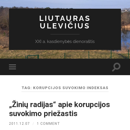
LIUTAURAS
ULEVIČIUS
XXI a. kasdienybės dienoraštis
Toggl
Toggle
search
mobile
field
menu
TAG:
KORUPCIJOS SUVOKIMO INDEKSAS
„Žinių radijas“ apie korupcijos
suvokimo priežastis
2011.12.07
/
1 COMMENT