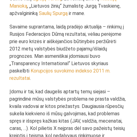
Manioką
, „Lietuvos žinių“ žurnalistę Jurgą Tvaskienę,
apžvalgininką
Saulių Spurgą
ir mane.
Savaime suprantama, laidą pradėjo aktualija – rinkimų į
Rusijos Federacijos Dūmą rezultatai, vėliau perėjome
prie euro krizės ir aiškėjančios būtinybės peržiūrėti
2012 metų valstybės biudžeto pajamų/išlaidų
prognozes. Man asmeniškai įdomiausi buvo
„Transparency International“ Lietuvos skyriaus
paskelbti
Korupcijos suvokimo indekso 2011 m.
rezultatai
.
Įdomu ir tai, kad daugelis aptartų temų siejasi –
pagrindinė mūsų valstybės problema ne prasta valdžia,
kvaila vadovai ar kitos priežastys. Daugiausia rūpesčių
sukelia kiekvieno iš mūsų galvojimas, kad problemas
spręs ir išspręs kažkas kitas (JAV, valdžia, mecenatai,
caras, …). Kol pilietis X neįpras dėl savo pažeistų teisių
kreiptis į teismą, kol nedalyvaus rinkimuose ir