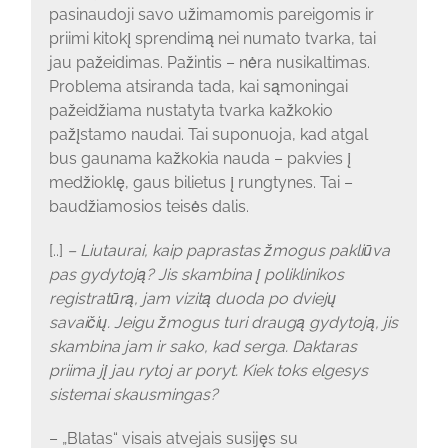
pasinaudoji savo užimamomis pareigomis ir
priimi kitokį sprendimą nei numato tvarka, tai
jau pažeidimas. Pažintis – nėra nusikaltimas.
Problema atsiranda tada, kai sąmoningai
pažeidžiama nustatyta tvarka kažkokio
pažįstamo naudai. Tai suponuoja, kad atgal
bus gaunama kažkokia nauda – pakvies į
medžioklę, gaus bilietus į rungtynes. Tai –
baudžiamosios teisės dalis.
[..]
– Liutaurai, kaip paprastas žmogus pakliūva
pas gydytoją? Jis skambina į poliklinikos
registratūrą, jam vizitą duoda po dviejų
savaičių. Jeigu žmogus turi draugą gydytoją, jis
skambina jam ir sako, kad serga. Daktaras
priima jį jau rytoj ar poryt. Kiek toks elgesys
sistemai skausmingas?
– „Blatas“ visais atvejais susijęs su