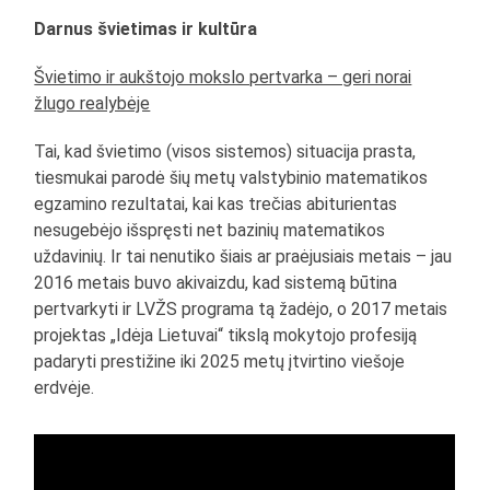
Darnus švietimas ir kultūra
Švietimo ir aukštojo mokslo pertvarka – geri norai
žlugo realybėje
Tai, kad švietimo (visos sistemos) situacija prasta,
tiesmukai parodė šių metų valstybinio matematikos
egzamino rezultatai, kai kas trečias abiturientas
nesugebėjo išspręsti net bazinių matematikos
uždavinių. Ir tai nenutiko šiais ar praėjusiais metais – jau
2016 metais buvo akivaizdu, kad sistemą būtina
pertvarkyti ir LVŽS programa tą žadėjo, o 2017 metais
projektas „Idėja Lietuvai“ tikslą mokytojo profesiją
padaryti prestižine iki 2025 metų įtvirtino viešoje
erdvėje.