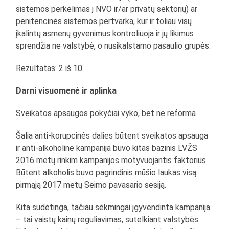
sistemos perkėlimas į NVO ir/ar privatų sektorių) ar
penitencinės sistemos pertvarka, kur ir toliau visų
įkalintų asmenų gyvenimus kontroliuoja ir jų likimus
sprendžia ne valstybė, o nusikalstamo pasaulio grupės.
Rezultatas: 2 iš 10
Darni visuomenė ir aplinka
Sveikatos apsaugos pokyčiai vyko, bet ne reforma
Šalia anti-korupcinės dalies būtent sveikatos apsauga
ir anti-alkoholinė kampanija buvo kitas bazinis LVŽS
2016 metų rinkim kampanijos motyvuojantis faktorius.
Būtent alkoholis buvo pagrindinis mūšio laukas visą
pirmąją 2017 metų Seimo pavasario sesiją.
Kita sudėtinga, tačiau sėkmingai įgyvendinta kampanija
– tai vaistų kainų reguliavimas, sutelkiant valstybės