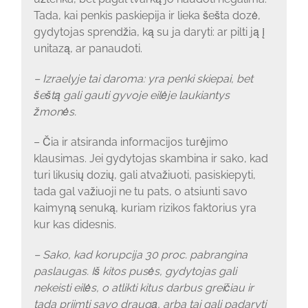
Tada, kai penkis paskiepija ir lieka šešta dozė,
gydytojas sprendžia, ką su ja daryti: ar pilti ją į
unitazą, ar panaudoti.
– Izraelyje tai daroma: yra penki skiepai, bet
šeštą gali gauti gyvoje eilėje laukiantys
žmonės.
– Čia ir atsiranda informacijos turėjimo
klausimas. Jei gydytojas skambina ir sako, kad
turi likusių dozių, gali atvažiuoti, pasiskiepyti,
tada gal važiuoji ne tu pats, o atsiunti savo
kaimyną senuką, kuriam rizikos faktorius yra
kur kas didesnis.
– Sako, kad korupcija 30 proc. pabrangina
paslaugas. Iš kitos pusės, gydytojas gali
nekeisti eilės, o atlikti kitus darbus greičiau ir
tada priimti savo draugą, arba tai gali padaryti