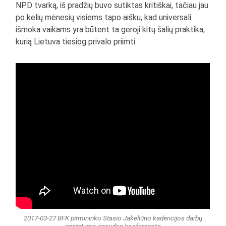
NPD tvarką, iš pradžių buvo sutiktas kritiškai, tačiau jau
po kelių mėnesių visiems tapo aišku, kad universali
išmoka vaikams yra būtent ta geroji kitų šalių praktika,
kurią Lietuva tiesiog privalo priimti.
2017-03-27 BFK pirmininko Stasio Jakeliūno kadencijos darbų