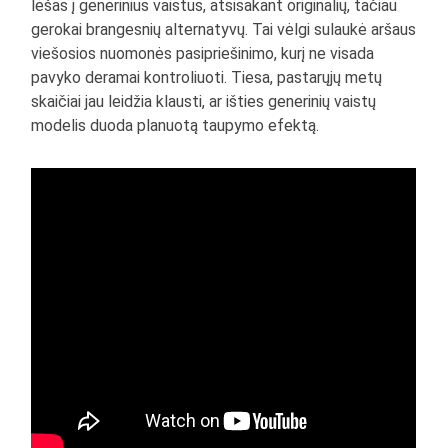
lėšas į generinius vaistus, atsisakant originalių, tačiau
gerokai brangesnių alternatyvų. Tai vėlgi sulaukė aršaus
viešosios nuomonės pasipriešinimo, kurį ne visada
pavyko deramai kontroliuoti. Tiesa, pastarųjų metų
skaičiai jau leidžia klausti, ar išties generinių vaistų
modelis duoda planuotą taupymo efektą.