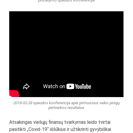
pristatymo spaudos konferencija
2018-02-28 spaudos konferencija apie pirmuosius vaiko pinigų
pertvarkos rezultatus
Atsakingas viešųjų finansų tvarkymas leido tvirtai
pasitikti „Covid-19“ iššūkius ir užtikrinti gyvybiškai