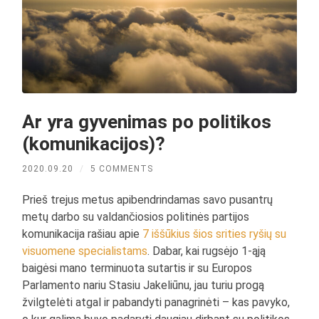
Ar yra gyvenimas po politikos
(komunikacijos)?
2020.09.20
/
5 COMMENTS
Prieš trejus metus apibendrindamas savo pusantrų
metų darbo su valdančiosios politinės partijos
komunikacija rašiau apie
7 iššūkius šios srities ryšių su
visuomene specialistams
. Dabar, kai rugsėjo 1-ąją
baigėsi mano terminuota sutartis ir su Europos
Parlamento nariu Stasiu Jakeliūnu, jau turiu progą
žvilgtelėti atgal ir pabandyti panagrinėti – kas pavyko,