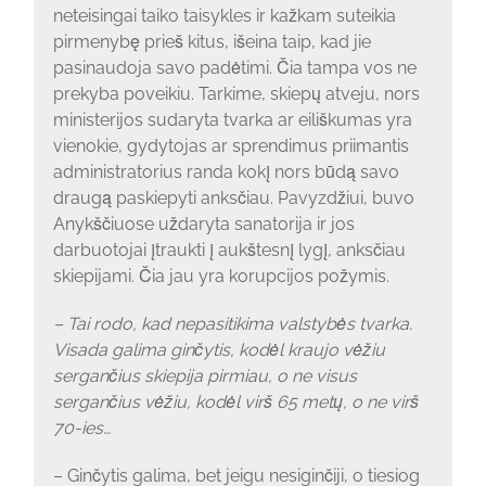
neteisingai taiko taisykles ir kažkam suteikia
pirmenybę prieš kitus, išeina taip, kad jie
pasinaudoja savo padėtimi. Čia tampa vos ne
prekyba poveikiu. Tarkime, skiepų atveju, nors
ministerijos sudaryta tvarka ar eiliškumas yra
vienokie, gydytojas ar sprendimus priimantis
administratorius randa kokį nors būdą savo
draugą paskiepyti anksčiau. Pavyzdžiui, buvo
Anykščiuose uždaryta sanatorija ir jos
darbuotojai įtraukti į aukštesnį lygį, anksčiau
skiepijami. Čia jau yra korupcijos požymis.
– Tai rodo, kad nepasitikima valstybės tvarka.
Visada galima ginčytis, kodėl kraujo vėžiu
sergančius skiepija pirmiau, o ne visus
sergančius vėžiu, kodėl virš 65 metų, o ne virš
70-ies…
– Ginčytis galima, bet jeigu nesiginčiji, o tiesiog