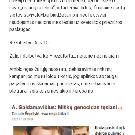
niekaip nesutinka optimizuoti medikų darbo, išlaiko
savo „draugų ratelius“, o tai lemia didelę finansinę naštą
vietos savivaldybių biudžetams ir neefektyviai
naudojamas nacionalines lėšas už sveikatos priežiūros
paslaugas.
Rezultatas: 6 iš 10
Žalioji darbotvarkė – rezultatų… nėra, jie net neigiami
Ambicingas žaliųjų nuostatų deklaravimas rinkimų
kampanijos metu leido tikėtis, jog aplinkos apsaugai
pagaliau bus skiriamas prioritetas, o ne urbanistinei
plėtrai ar verslo, žemės ūkio interesams.