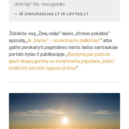
deficitą? Ne, nesugebės.
IŠ ZINIURADIJAS.LT IR LRYTAS.LT
Žiūrėkite visą „Žinių radijo“ laidos „Atviras pokalbis“
epizodą „
Ar „blatas“ – sovietmečio palikimas?
“ arba
galite perskaityti pagrindines mintis laidos santraukoje
portalo
lrytas.lt
publikacijoje „
Bandymą per pažintis
gauti skiepų gretina su sovietmečiu populiariu „blatu“:
kodėl kiti nori būti lygesni už kitus
“.