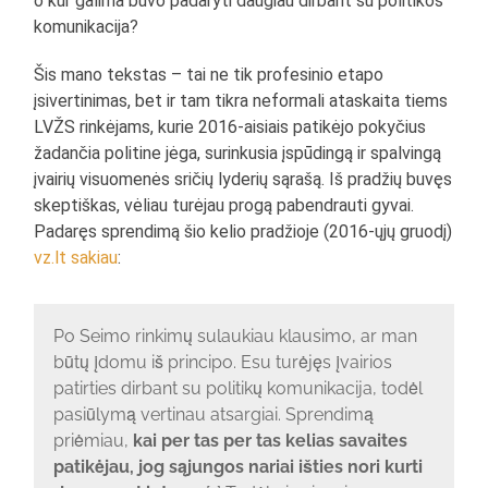
o kur galima buvo padaryti daugiau dirbant su politikos
komunikacija?
Šis mano tekstas – tai ne tik profesinio etapo
įsivertinimas, bet ir tam tikra neformali ataskaita tiems
LVŽS rinkėjams, kurie 2016-aisiais patikėjo pokyčius
žadančia politine jėga, surinkusia įspūdingą ir spalvingą
įvairių visuomenės sričių lyderių sąrašą. Iš pradžių buvęs
skeptiškas, vėliau turėjau progą pabendrauti gyvai.
Padaręs sprendimą šio kelio pradžioje (2016-ųjų gruodį)
vz.lt
sakiau
:
Po Seimo rinkimų sulaukiau klausimo, ar man
būtų įdomu iš principo. Esu turėjęs įvairios
patirties dirbant su politikų komunikacija, todėl
pasiūlymą vertinau atsargiai. Sprendimą
priėmiau,
kai per tas per tas kelias savaites
patikėjau, jog sąjungos nariai išties nori kurti