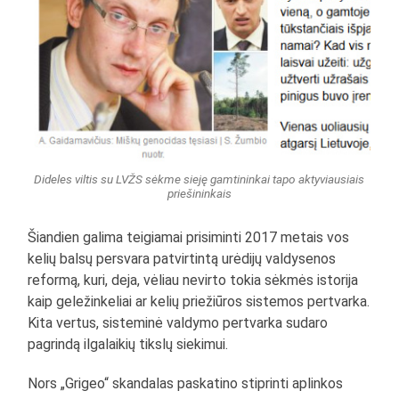
Dideles viltis su LVŽS sėkme sieję gamtininkai tapo aktyviausiais
priešininkais
Šiandien galima teigiamai prisiminti 2017 metais vos
kelių balsų persvara patvirtintą urėdijų valdysenos
reformą, kuri, deja, vėliau nevirto tokia sėkmės istorija
kaip geležinkeliai ar kelių priežiūros sistemos pertvarka.
Kita vertus, sisteminė valdymo pertvarka sudaro
pagrindą ilgalaikių tikslų siekimui.
Nors „Grigeo“ skandalas paskatino stiprinti aplinkos