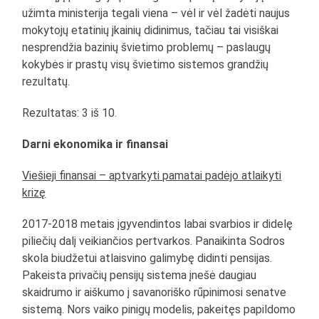
užimta ministerija tegali viena – vėl ir vėl žadėti naujus
mokytojų etatinių įkainių didinimus, tačiau tai visiškai
nesprendžia bazinių švietimo problemų – paslaugų
kokybės ir prastų visų švietimo sistemos grandžių
rezultatų.
Rezultatas: 3 iš 10.
Darni ekonomika ir finansai
Viešieji finansai – aptvarkyti pamatai padėjo atlaikyti
krizę
2017-2018 metais įgyvendintos labai svarbios ir didelę
piliečių dalį veikiančios pertvarkos. Panaikinta Sodros
skola biudžetui atlaisvino galimybę didinti pensijas.
Pakeista privačių pensijų sistema įnešė daugiau
skaidrumo ir aiškumo į savanoriško rūpinimosi senatve
sistemą. Nors vaiko pinigų modelis, pakeitęs papildomo