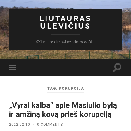
LIUTAURAS
ULEVIČIUS
XXI a. kasdienybės dienoraštis
Toggl
Toggle
search
mobile
field
menu
TAG:
KORUPCIJA
„Vyrai kalba“ apie Masiulio bylą
ir amžiną kovą prieš korupciją
2022.02.10
/
0 COMMENTS