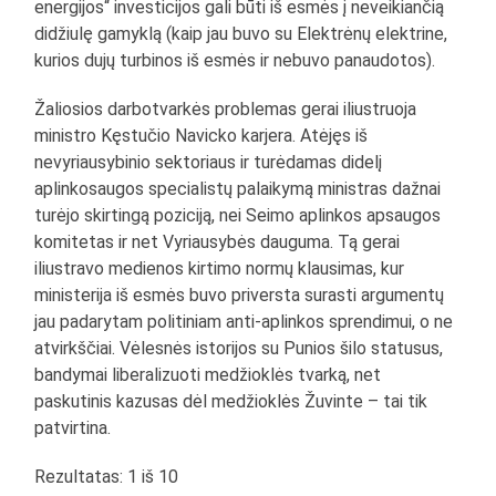
energijos“ investicijos gali būti iš esmės į neveikiančią
didžiulę gamyklą (kaip jau buvo su Elektrėnų elektrine,
kurios dujų turbinos iš esmės ir nebuvo panaudotos).
Žaliosios darbotvarkės problemas gerai iliustruoja
ministro Kęstučio Navicko karjera. Atėjęs iš
nevyriausybinio sektoriaus ir turėdamas didelį
aplinkosaugos specialistų palaikymą ministras dažnai
turėjo skirtingą poziciją, nei Seimo aplinkos apsaugos
komitetas ir net Vyriausybės dauguma. Tą gerai
iliustravo medienos kirtimo normų klausimas, kur
ministerija iš esmės buvo priversta surasti argumentų
jau padarytam politiniam anti-aplinkos sprendimui, o ne
atvirkščiai. Vėlesnės istorijos su Punios šilo statusus,
bandymai liberalizuoti medžioklės tvarką, net
paskutinis kazusas dėl medžioklės Žuvinte – tai tik
patvirtina.
Rezultatas: 1 iš 10