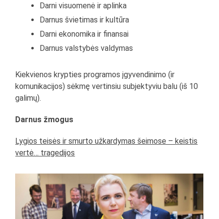
Darni visuomenė ir aplinka
Darnus švietimas ir kultūra
Darni ekonomika ir finansai
Darnus valstybės valdymas
Kiekvienos krypties programos įgyvendinimo (ir
komunikacijos) sėkmę vertinsiu subjektyviu balu (iš 10
galimų).
Darnus žmogus
Lygios teisės ir smurto užkardymas šeimose – keistis
vertė… tragedijos