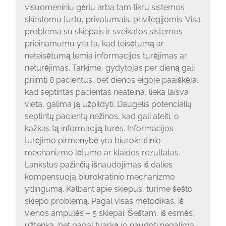
visuomeniniu gėriu arba tam tikru sistemos
skirstomu turtu, privalumais, privilegijomis. Visa
problema su skiepais ir sveikatos sistemos
prieinamumu yra ta, kad teisėtumą ar
neteisėtumą lemia informacijos turėjimas ar
neturėjimas. Tarkime, gydytojas per dieną gali
priimti 8 pacientus, bet dienos eigoje paaiškėja,
kad septintas pacientas neateina, lieka laisva
vieta, galima ją užpildyti. Daugelis potencialių
septintų pacientų nežinos, kad gali ateiti, o
kažkas tą informaciją turės. Informacijos
turėjimo pirmenybė yra biurokratinio
mechanizmo lėtumo ar klaidos rezultatas.
Lankstus pažinčių išnaudojimas iš dalies
kompensuoja biurokratinio mechanizmo
ydingumą. Kalbant apie skiepus, turime šešto
skiepo problemą. Pagal visas metodikas, iš
vienos ampulės – 5 skiepai. Šeštam, iš esmės,
užtenka, bet pagal tvarką jo naudoti negalima.