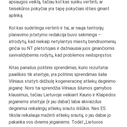
apsaugos veiklą, tačiau kol kas sunku vertinti, ar
teisėkūros pokyčiai yra tapę pokyčiais išties ginant
aplinką.
Kol kas sudėtinga vertinti ir tai, ar nauja teritorijų
planavimo įstatymo redakcija buvo sėkminga –
atrodytų, kad niekaip netylantys miestų bendruomenių
ginčai su NT plėtotojais ir dažniausiai juos ginančiomis
savivaldybėmis rodytų, kad problemos neišspręstos.
Kitas panašus politinis sprendimas, kurio rezultatai
paaiškės tik ateityje, yra politinis sprendimas šalia
Vilniaus statyti didžiulę kogeneracinę atliekų deginimo
jėgainę. Nors tai sprendžia Vilniaus šilumos gamybos
klausimus, tačiau Lietuvoje veikiant Kauno ir Klaipėdos
jėgainėms ateityje (ir jau dabar) labai akivaizdus
deginimui reikalingų atliekų srauto iššūkis. Nes ES
tikslai reikalauja mažinti atliekų srautą, o jau dabar jo
pakanka vos dviems jėgainėms. Todėl „Lietuvos