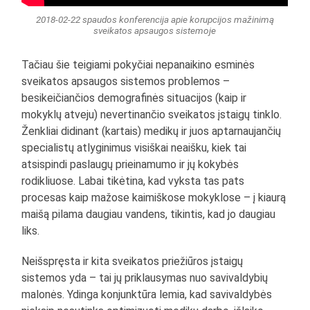
2018-02-22 spaudos konferencija apie korupcijos mažinimą
sveikatos apsaugos sistemoje
Tačiau šie teigiami pokyčiai nepanaikino esminės
sveikatos apsaugos sistemos problemos –
besikeičiančios demografinės situacijos (kaip ir
mokyklų atveju) nevertinančio sveikatos įstaigų tinklo.
Ženkliai didinant (kartais) medikų ir juos aptarnaujančių
specialistų atlyginimus visiškai neaišku, kiek tai
atsispindi paslaugų prieinamumo ir jų kokybės
rodikliuose. Labai tikėtina, kad vyksta tas pats
procesas kaip mažose kaimiškose mokyklose – į kiaurą
maišą pilama daugiau vandens, tikintis, kad jo daugiau
liks.
Neišspręsta ir kita sveikatos priežiūros įstaigų
sistemos yda – tai jų priklausymas nuo savivaldybių
malonės. Ydinga konjunktūra lemia, kad savivaldybės