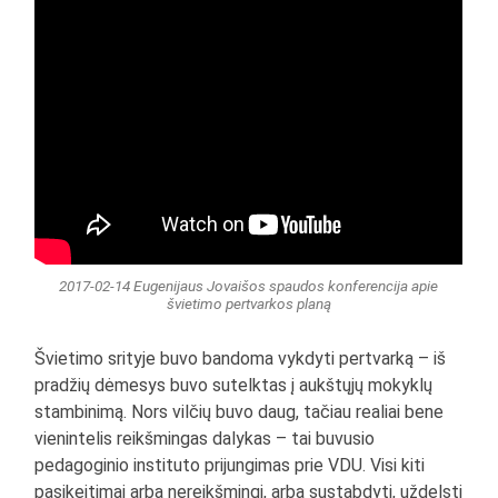
2017-02-14 Eugenijaus Jovaišos spaudos konferencija apie
švietimo pertvarkos planą
Švietimo srityje buvo bandoma vykdyti pertvarką – iš
pradžių dėmesys buvo sutelktas į aukštųjų mokyklų
stambinimą. Nors vilčių buvo daug, tačiau realiai bene
vienintelis reikšmingas dalykas – tai buvusio
pedagoginio instituto prijungimas prie VDU. Visi kiti
pasikeitimai arba nereikšmingi, arba sustabdyti, uždelsti