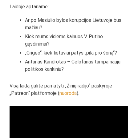
Laidoje aptariame:
Ar po Masiulio bylos korupcijos Lietuvoje bus
mažiau?
Kiek mums visiems kainuos V. Putino
gąsdinimai?
„Grigeo“: kiek lietuviai patys „pila pro šoną“?
Antanas Kandrotas – Celofanas tampa nauju
politikos kankiniu?
Visą laidą galite pamatyti „Žinių radijo“ paskyroje
„Patreon“ platformoje (
nuoroda
).