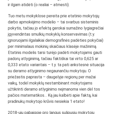
ir ilgam atidėti (o realiai – atmesti).
Tuo metu mokyklose pereita prie etatinio mokytojų
darbo apmokėjimo modelio – tai svarbus sisteminis
pokytis, tačiau jo efektą gerokai sumažino lygiagrečiai
įgyvendintas smulkių mokyklų konservavimas (t.y.
ignoruojami ilgalaikiai demografinės padėties pokyčiai)
per minimalaus mokinių skaičiaus klasėje mažinimą.
Etatinis modelis tarsi turėjo padėti mokytojams gauti
padorų atlyginimą, tačiau faktiškai tai virto 0,625 ar
0,333 etato variantais – t.y. ta pati ankstesnė situacija
su deramo atlyginimo negaunančiu mokytoju. O
priežastis paprasta – daugelyje regionų per mažai
vaikų, todėl mokyklų nestambinant mokytojams
užtikrinti deramo atlyginimo neįmanoma vien dėl tos
pačios matematikos… Ką jau kalbėti apie faktą, kai
pradinukų mokytojo krūvis nesiekia 1 etato!
2018-ųjų pabaigoje pro langus sulipusių mokytojų