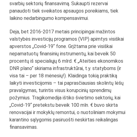
svarbių sektorių finansavimą. Sukaupti rezervai
panaudoti tiek sveikatos apsaugos poreikiams, tiek
laikino nedarbingumo kompensavimui.
Deja, bet 2016-2017 metais principingai mažintos
valstybės investicijų programos (VIP) apimtys visiškai
apverstos „Covid-19“ fone. Grįžtama prie visiškai
nepamatuotų finansinių instrumentų, kai beveik 50
procentų iš specialiųjų 6 mlrd. € „Ateities ekonomikos
DNR plano“ skiriama infrastruktūrai, t.y. statyboms (ir
visa tai – per 18 mėnesių!). Klaidinga tokią praktiką
laikyti investicijomis – tai paprasčiausias skolintų lėšų
pravalgymas, turintis visus korupcinių sprendimų
požymius. Tragikomedija ištiko švietimo sektorių, kai
„Covid-19“ pretekstu beveik 100 mln. € buvo skirta
renovacijai ir mokyklų remontui, o nuotoliniam mokymui
karantino sąlygomis pasiruošti neskirtas reikalingas
finansavimas.