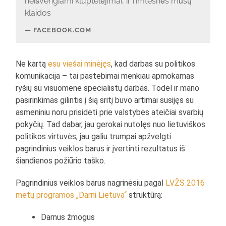
neišvengiami kluptelėjimai, ir rimtesnės mūsų
klaidos
FACEBOOK.COM
Ne kartą
esu viešai minėjęs
, kad darbas su politikos
komunikacija – tai pastebimai menkiau apmokamas
ryšių su visuomene specialistų darbas. Todėl ir mano
pasirinkimas gilintis į šią sritį buvo artimai susijęs su
asmeniniu noru prisidėti prie valstybės ateičiai svarbių
pokyčių. Tad dabar, jau gerokai nutolęs nuo lietuviškos
politikos virtuvės, jau galiu trumpai apžvelgti
pagrindinius veiklos barus ir įvertinti rezultatus iš
šiandienos požiūrio taško.
Pagrindinius veiklos barus nagrinėsiu pagal
LVŽS 2016
metų programos „Darni Lietuva“
struktūrą:
Darnus žmogus