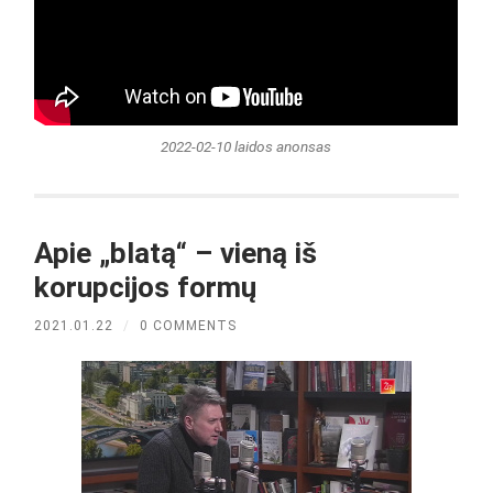
2022-02-10 laidos anonsas
Apie „blatą“ – vieną iš
korupcijos formų
2021.01.22
/
0 COMMENTS