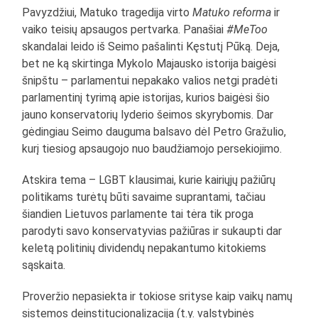
Pavyzdžiui, Matuko tragedija virto
Matuko reforma
ir
vaiko teisių apsaugos pertvarka. Panašiai
#MeToo
skandalai leido iš Seimo pašalinti Kęstutį Pūką. Deja,
bet ne ką skirtinga Mykolo Majausko istorija baigėsi
šnipštu – parlamentui nepakako valios netgi pradėti
parlamentinį tyrimą apie istorijas, kurios baigėsi šio
jauno konservatorių lyderio šeimos skyrybomis. Dar
gėdingiau Seimo dauguma balsavo dėl Petro Gražulio,
kurį tiesiog apsaugojo nuo baudžiamojo persekiojimo.
Atskira tema – LGBT klausimai, kurie kairiųjų pažiūrų
politikams turėtų būti savaime suprantami, tačiau
šiandien Lietuvos parlamente tai tėra tik proga
parodyti savo konservatyvias pažiūras ir sukaupti dar
keletą politinių dividendų nepakantumo kitokiems
sąskaita.
Proveržio nepasiekta ir tokiose srityse kaip vaikų namų
sistemos deinstitucionalizacija (t.y. valstybinės