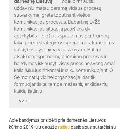
darnesnę Lietuvą
. [..] Todėl pirmiausiu
uždaviniu matau deramą vidaus procesų
sutvarkymą, greta tobulinant viešos
komunikacijos procesus. Dabartinę LVŽS
komunikacijos situaciją paaiškina dvi
aplinkybės – didžiulis spaudimas per trumpą
laiką priimti strateginius sprendimus, kurie lems
valstybės gyvenimą visus 2017 m. Būtent
atsakingas sprendimų priėmimo procesas ir
bandymas išklausyti visas puses neišvengiamai
kelia iššūkius tinkamai ir laiku komunikuojant. O
Seimo narių vidinei organizacijai dar tik
formuojantis tai tampa mažesnių ar didesnių
klaidų šaltiniu
VZ.LT
Apie bandymus prisidėti prie darnesnės Lietuvos
kūrimo 2019-ųjų gegužę
rašiau
pasibaigus sutarčiai su