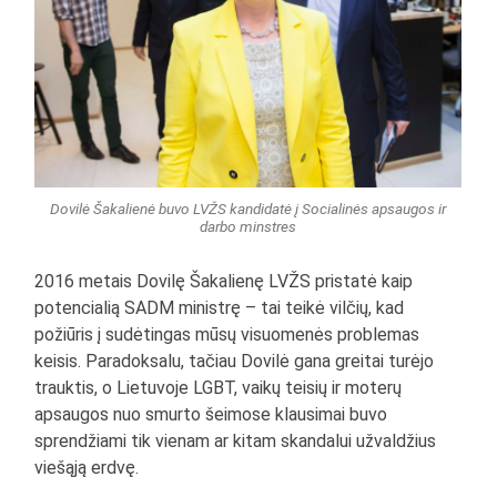
Dovilė Šakalienė buvo LVŽS kandidatė į Socialinės apsaugos ir
darbo minstres
2016 metais Dovilę Šakalienę LVŽS pristatė kaip
potencialią SADM ministrę – tai teikė vilčių, kad
požiūris į sudėtingas mūsų visuomenės problemas
keisis. Paradoksalu, tačiau Dovilė gana greitai turėjo
trauktis, o Lietuvoje LGBT, vaikų teisių ir moterų
apsaugos nuo smurto šeimose klausimai buvo
sprendžiami tik vienam ar kitam skandalui užvaldžius
viešąją erdvę.