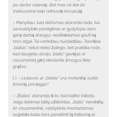
po darbo valandų. Bet mes vis tiek tai
traktuosime kaip rafinuotą korupciją.
– Manyčiau, kad skirtumas atsiranda tada, kai
savivaldybės pareigūnas ar gydytojas daro
gerą darbą draugui, nesitikėdamas gauti ką
nors atgal. Tai vertinčiau nuolaidžiau. Teoriškai
„blatas“ neturi nieko žalingo, bet praktika rodo,
kad daugeliu atveju „blato“ gavėjas ar
visuomeninį gėrį skirstantis žmogus tikisi
grąžos.
[..]
– Liutaurai, ar „blatas“ yra mokančių suktis
žmonių privilegija?
– „Blatas“ atsiranda iš to, kad kažko trūksta.
Jeigu tiekimas būtų užtikrintas, „blato“ nereikėtų.
Ar visuomeninis, valstybinis mechanizmas
sugebės kada nors panaikinti tą trūkumą ar