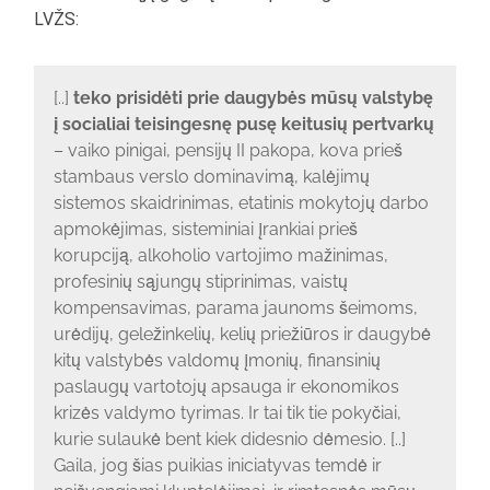
LVŽS:
[..]
teko prisidėti prie daugybės mūsų valstybę
į socialiai teisingesnę pusę keitusių pertvarkų
– vaiko pinigai, pensijų II pakopa, kova prieš
stambaus verslo dominavimą, kalėjimų
sistemos skaidrinimas, etatinis mokytojų darbo
apmokėjimas, sisteminiai įrankiai prieš
korupciją, alkoholio vartojimo mažinimas,
profesinių sąjungų stiprinimas, vaistų
kompensavimas, parama jaunoms šeimoms,
urėdijų, geležinkelių, kelių priežiūros ir daugybė
kitų valstybės valdomų įmonių, finansinių
paslaugų vartotojų apsauga ir ekonomikos
krizės valdymo tyrimas. Ir tai tik tie pokyčiai,
kurie sulaukė bent kiek didesnio dėmesio. [..]
Gaila, jog šias puikias iniciatyvas temdė ir