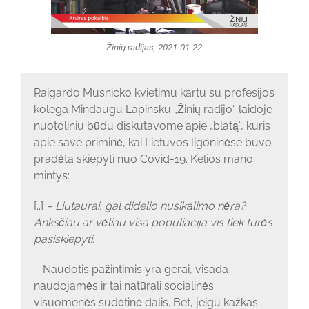
Žinių radijas, 2021-01-22
Raigardo Musnicko kvietimu kartu su profesijos
kolega Mindaugu Lapinsku „Žinių radijo“ laidoje
nuotoliniu būdu diskutavome apie „blatą“, kuris
apie save priminė, kai Lietuvos ligoninėse buvo
pradėta skiepyti nuo Covid-19. Kelios mano
mintys:
[..]
– Liutaurai, gal didelio nusikalimo nėra?
Anksčiau ar vėliau visa populiacija vis tiek turės
pasiskiepyti.
– Naudotis pažintimis yra gerai, visada
naudojamės ir tai natūrali socialinės
visuomenės sudėtinė dalis. Bet, jeigu kažkas