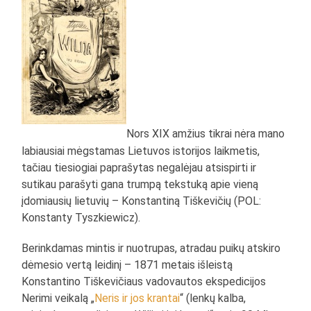
Nors XIX amžius tikrai nėra mano
labiausiai mėgstamas Lietuvos istorijos laikmetis,
tačiau tiesiogiai paprašytas negalėjau atsispirti ir
sutikau parašyti gana trumpą tekstuką apie vieną
įdomiausių lietuvių – Konstantiną Tiškevičių (POL:
Konstanty Tyszkiewicz).
Berinkdamas mintis ir nuotrupas, atradau puikų atskiro
dėmesio vertą leidinį – 1871 metais išleistą
Konstantino Tiškevičiaus vadovautos ekspedicijos
Nerimi veikalą „
Neris ir jos krantai
“ (lenkų kalba,