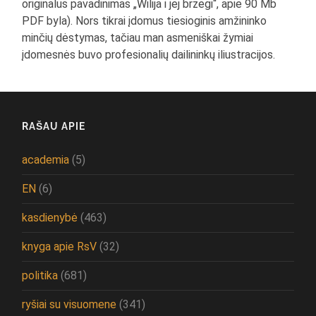
originalus pavadinimas „Wilija i jej brzegi“, apie 90 Mb
PDF byla). Nors tikrai įdomus tiesioginis amžininko
minčių dėstymas, tačiau man asmeniškai žymiai
įdomesnės buvo profesionalių dailininkų iliustracijos.
RAŠAU APIE
academia
(5)
EN
(6)
kasdienybė
(463)
knyga apie RsV
(32)
politika
(681)
ryšiai su visuomene
(341)