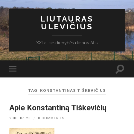
LIUTAURAS
ULEVIČIUS
XXI a. kasdienybės dienoraštis
Toggl
Toggle
search
mobile
field
menu
TAG:
KONSTANTINAS TIŠKEVIČIUS
Apie Konstantiną Tiškevičių
2008.05.28
/
0 COMMENTS