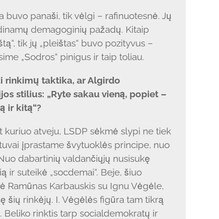
buvo panaši, tik vėlgi – rafinuotesnė. Jų
dinamų demagoginių pažadų. Kitaip
štą“, tik jų „pleištas“ buvo pozityvus –
ime „Sodros“ pinigus ir taip toliau.
i rinkimų taktika, ar Algirdo
os stilius: „Ryte sakau vieną, popiet –
ą ir kitą“?
t kuriuo atveju, LSDP sėkmė slypi ne tiek
etuvai įprastame švytuoklės principe, nuo
Nuo dabartinių valdančiųjų nusisukę
ią ir suteikė „socdemai“. Beje, šiuo
arė Ramūnas Karbauskis su Ignu Vėgėle,
 šių rinkėjų. I. Vėgėlės figūra tam tikrą
. Beliko rinktis tarp socialdemokratų ir