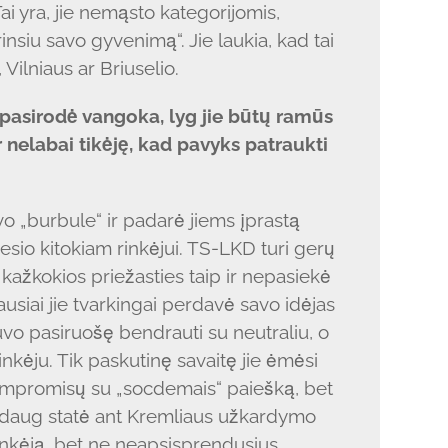
ai yra, jie nemąsto kategorijomis,
rinsiu savo gyvenimą“. Jie laukia, kad tai
Vilniaus ar Briuselio.
pasirodė vangoka, lyg jie būtų ramūs
r nelabai tikėję, kad pavyks patraukti
vo „burbule“ ir padarė jiems įprastą
sio kitokiam rinkėjui. TS-LKD turi gerų
 kažkokios priežasties taip ir nepasiekė
siai jie tvarkingai perdavė savo idėjas
buvo pasiruošę bendrauti su neutraliu, o
inkėju. Tik paskutinę savaitę jie ėmėsi
ompromisų su „socdemais“ paiešką, bet
er daug statė ant Kremliaus užkardymo
 rinkėją, bet ne neapsisprendusius.