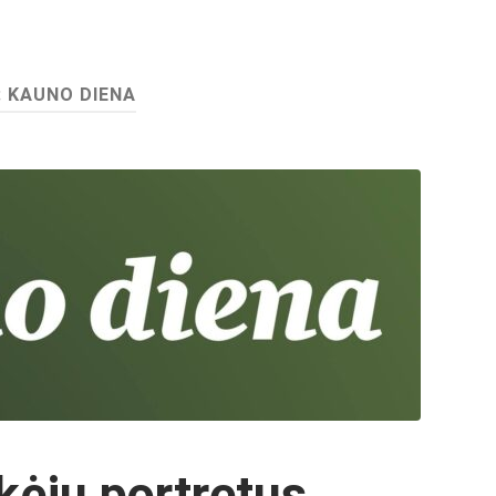
:
KAUNO DIENA
kėjų portretus