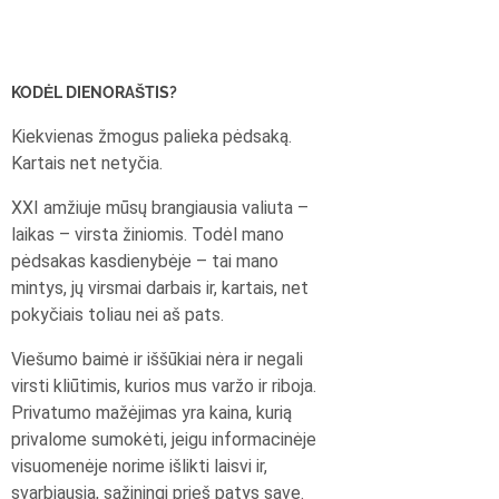
KODĖL DIENORAŠTIS?
Kiekvienas žmogus palieka pėdsaką.
Kartais net netyčia.
XXI amžiuje mūsų brangiausia valiuta –
laikas – virsta žiniomis. Todėl mano
pėdsakas kasdienybėje – tai mano
mintys, jų virsmai darbais ir, kartais, net
pokyčiais toliau nei aš pats.
Viešumo baimė ir iššūkiai nėra ir negali
virsti kliūtimis, kurios mus varžo ir riboja.
Privatumo mažėjimas yra kaina, kurią
privalome sumokėti, jeigu informacinėje
visuomenėje norime išlikti laisvi ir,
svarbiausia, sąžiningi prieš patys save.