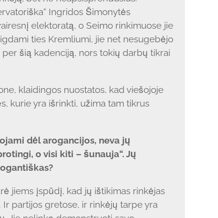
rvatoriška“ Ingridos Šimonytės
airesnį elektoratą, o Seimo rinkimuose jie
rigdami ties Kremliumi, jie net nesugebėjo
per šią kadenciją, nors tokių darbų tikrai
one, klaidingos nuostatos, kad viešojoje
, kurie yra išrinkti, užima tam tikrus
uojami dėl arogancijos, neva jų
otingi, o visi kiti – šunauja“. Jų
arogantiškas?
rė jiems įspūdį, kad jų ištikimas rinkėjas
. Ir partijos gretose, ir rinkėjų tarpe yra
ų. Jie nelinkę demonstruoti savo