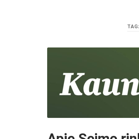
TAG
Apie Seimo rin