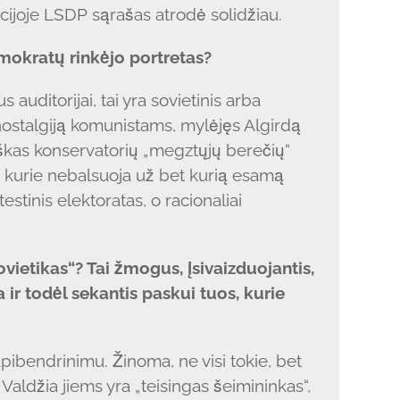
acijoje LSDP sąrašas atrodė solidžiau.
mokratų rinkėjo portretas?
auditorijai, tai yra sovietinis arba
s nostalgiją komunistams, mylėjęs Algirdą
iškas konservatorių „megztųjų berečių“
“, kurie nebalsuoja už bet kurią esamą
estinis elektoratas, o racionaliai
vietikas“? Tai žmogus, įsivaizduojantis,
a ir todėl sekantis paskui tuos, kurie
 apibendrinimu. Žinoma, ne visi tokie, bet
Valdžia jiems yra „teisingas šeimininkas“,