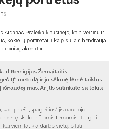
NTS
 Aidanas Praleika klausinėjo, kaip vertinu ir
us, kokie jų portretai ir kaip su jais bendrauja
ano minčių akcentai:
 kad Remigijus Žemaitaitis
gečių“ metodą ir jo sėkmę lėmė taiklus
išnaudojimas. Ar jūs sutinkate su tokiu
au, kad prieš „spagečius“ jis naudojo
isuomenę skaldančiomis temomis. Tai gali
 kai vieni laukia darbo vietų, o kiti