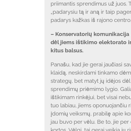
priimantis sprendimus už juos. T
„padarysiu tą ir aną ir taip page
padarys kažkas iš rajono centro, 
– Konservatorių komunikacija 
dėl jiems ištikimo elektorato i
kitus balsus.
Panašu, kad jie gerai jaučiasi sa
klaidą, neskirdami tinkamo dėme
strategų, bet matyt jų idėjos dėl
sprendimų priėmimo lygio. Galiau
ištikimam rinkėjui, bet visai ne
tuo labiau, jiems oponuojančiu r
įdomių veiksmų, prabilę apie k
jau buvo per vėlu. Be to, jie p
kortos. Vėlgi, tai gerai veikia jų