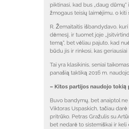
piktinasi, kad bus „daug dūmų“ ik
žmogaus teisių laimėjimu, o kiti š
R. Žemaitaitis išbandydavo, kuri
dėmesį, ir tuomet joje „įsitvirti
temą“, bet vėliau pajuto, kad nuėj
būdu jis ir rinkosi, kas geriausiai
Tai yra klasikinis, seniai taikoma
panašią taktiką 2016 m. naudojo „v
– Kitos partijos naudojo tokią
Buvo bandymų, bet anaiptol ne v
Viktoras Uspaskich, tačiau darė t
pritrūko. Petras Gražulis su Artū
bet nedarė to sistemiškai ir keli