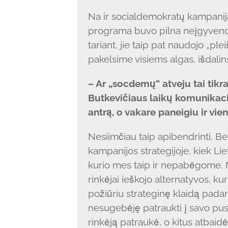
Na ir socialdemokratų kampanija 
programa buvo pilna neįgyven
tariant, jie taip pat naudojo „plei
pakelsime visiems algas, išdalins
– Ar „socdemų“ atveju tai tikra
Butkevičiaus laikų komunikacij
antrą, o vakare paneigiu ir vien
Nesiimčiau taip apibendrinti. Be
kampanijos strategijoje, kiek Li
kurio mes taip ir nepabėgome. 
rinkėjai ieškojo alternatyvos, kur
požiūriu strateginę klaidą pad
nesugebėję patraukti į savo pusę
rinkėją patraukė, o kitus atbaidė