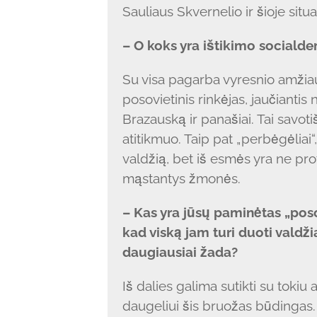
Sauliaus Skvernelio ir šioje situ
– O koks yra ištikimo socialde
Su visa pagarba vyresnio amžiaus 
posovietinis rinkėjas, jaučianti
Brazauską ir panašiai. Tai savot
atitikmuo. Taip pat „perbėgėliai
valdžią, bet iš esmės yra ne prot
mąstantys žmonės.
– Kas yra jūsų paminėtas „poso
kad viską jam turi duoti valdži
daugiausiai žada?
Iš dalies galima sutikti su tokiu
daugeliui šis bruožas būdingas. 