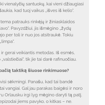
i vienalyčių santuokų, kai vieni džiaugiasi
aukia, kad tuoj vaikus „išves iš kelio“.
 tema patrauks rinkėjų ir žiniasklaidos
ndavo“. Pavyzdžiui, jis išmėgino „žydų
o per toli ir nuo jos atsitraukė. Tokiu
 „limpa“.
s ir gerai veikiantis metodas. Iš esmės,
alstiečiai“, tik jie tai darė rafinuočiau.
 pačią taktiką šiuose rinkimuose?
isi sėkmingi. Panašu, kad tai bandė
ai vangiai. Gal jau parakas baigėsi ir noro
ru Orlausku irgi lyg mėgino daryti tą patį,
 epizodai jiems pavyko, o kitkas – ne.