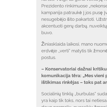
Prezidento rinkimuose „nekonse
kampanija patraukė į jos pusę įv
nesugebėjo šito pakartoti. Užst
akcentuoti gerų darbų, nuveiktų 
buvo.
Žiniasklaida laikosi, mano nuom
erdvėje „verti“ matytis tik žmonės
postus.
– Konservatoriai dažnai kritik
komunikacija tėra: „Mes vieni pr
ištikimas rinkėjas – toks pat 
Socialinių tinklų „burbulas“ suda
yra kaip tik toks, nors tai netiesa
daug normalių, nuosaikių žmoni