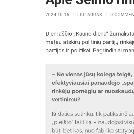
2024.10.16
/
LIUTAURAS
/
0 COMME
Dienraščio „Kauno diena“ žurnalistas
matau atskirų politinių partijų rinkėj
partijos ir politikai. Pagrindiniai m
– Ne vienas jūsų kolega teigė,
efektyviausiai panaudojo „spa
rinkėjų pomėgių ar nuoskaudų 
vertinimu?
Iš dalies sutinku, tik patikslinči
„pleišto“ taktiką – naudojosi v
būti bet kas, nuo fabriko statybų,