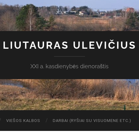
LIUTAURAS ULEVIČIUS
XXI a. kasdienybės dienoraštis
VIEŠOS KALBOS
DARBAI (RYŠIAI SU VISUOMENE ETC.)