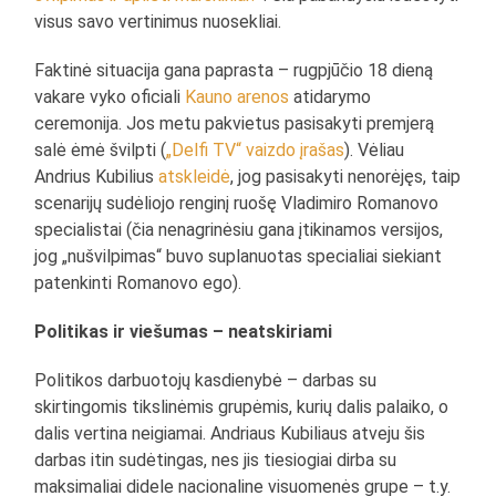
visus savo vertinimus nuosekliai.
Faktinė situacija gana paprasta – rugpjūčio 18 dieną
vakare vyko oficiali
Kauno arenos
atidarymo
ceremonija. Jos metu pakvietus pasisakyti premjerą
salė ėmė švilpti (
„Delfi TV“ vaizdo įrašas
). Vėliau
Andrius Kubilius
atskleidė
, jog pasisakyti nenorėjęs, taip
scenarijų sudėliojo renginį ruošę Vladimiro Romanovo
specialistai (čia nenagrinėsiu gana įtikinamos versijos,
jog „nušvilpimas“ buvo suplanuotas specialiai siekiant
patenkinti Romanovo ego).
Politikas ir viešumas – neatskiriami
Politikos darbuotojų kasdienybė – darbas su
skirtingomis tikslinėmis grupėmis, kurių dalis palaiko, o
dalis vertina neigiamai. Andriaus Kubiliaus atveju šis
darbas itin sudėtingas, nes jis tiesiogiai dirba su
maksimaliai didele nacionaline visuomenės grupe – t.y.