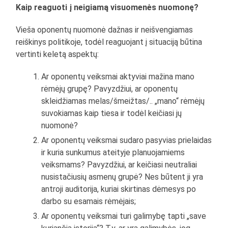
Kaip reaguoti į neigiamą visuomenės nuomonę?
Vieša oponentų nuomonė dažnas ir neišvengiamas
reiškinys politikoje, todėl reaguojant į situaciją būtina
vertinti keletą aspektų:
Ar oponentų veiksmai aktyviai mažina mano
rėmėjų grupę? Pavyzdžiui, ar oponentų
skleidžiamas melas/šmeižtas/.. „mano“ rėmėjų
suvokiamas kaip tiesa ir todėl keičiasi jų
nuomonė?
Ar oponentų veiksmai sudaro pasyvias prielaidas
ir kuria sunkumus ateityje planuojamiems
veiksmams? Pavyzdžiui, ar keičiasi neutraliai
nusistačiusių asmenų grupė? Nes būtent ji yra
antroji auditorija, kuriai skirtinas dėmesys po
darbo su esamais rėmėjais;
Ar oponentų veiksmai turi galimybę tapti „save