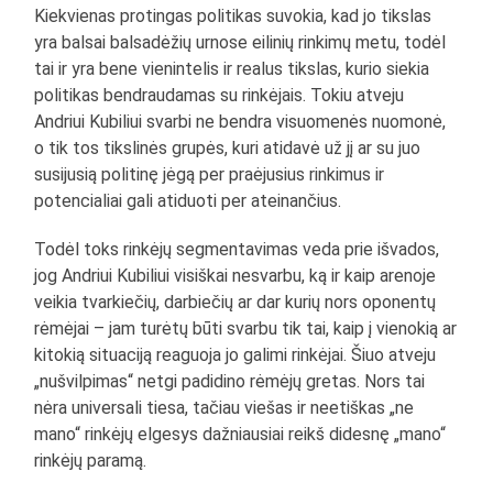
Kiekvienas protingas politikas suvokia, kad jo tikslas
yra balsai balsadėžių urnose eilinių rinkimų metu, todėl
tai ir yra bene vienintelis ir realus tikslas, kurio siekia
politikas bendraudamas su rinkėjais. Tokiu atveju
Andriui Kubiliui svarbi ne bendra visuomenės nuomonė,
o tik tos tikslinės grupės, kuri atidavė už jį ar su juo
susijusią politinę jėgą per praėjusius rinkimus ir
potencialiai gali atiduoti per ateinančius.
Todėl toks rinkėjų segmentavimas veda prie išvados,
jog Andriui Kubiliui visiškai nesvarbu, ką ir kaip arenoje
veikia tvarkiečių, darbiečių ar dar kurių nors oponentų
rėmėjai – jam turėtų būti svarbu tik tai, kaip į vienokią ar
kitokią situaciją reaguoja jo galimi rinkėjai. Šiuo atveju
„nušvilpimas“ netgi padidino rėmėjų gretas. Nors tai
nėra universali tiesa, tačiau viešas ir neetiškas „ne
mano“ rinkėjų elgesys dažniausiai reikš didesnę „mano“
rinkėjų paramą.