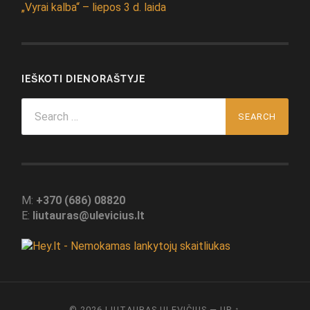
„Vyrai kalba“ – liepos 3 d. laida
IEŠKOTI DIENORAŠTYJE
Search
for:
M:
+370 (686) 08820
E:
liutauras@ulevicius.lt
© 2026
LIUTAURAS ULEVIČIUS
—
UP ↑