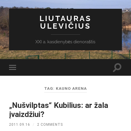
LIUTAURAS
ULEVIČIUS
XXI a. kasdienybės dienoraštis
Toggl
Toggle
search
mobile
field
menu
TAG:
KAUNO ARENA
„Nušvilptas“ Kubilius: ar žala
įvaizdžiui?
2011.09.16
/
2 COMMENTS