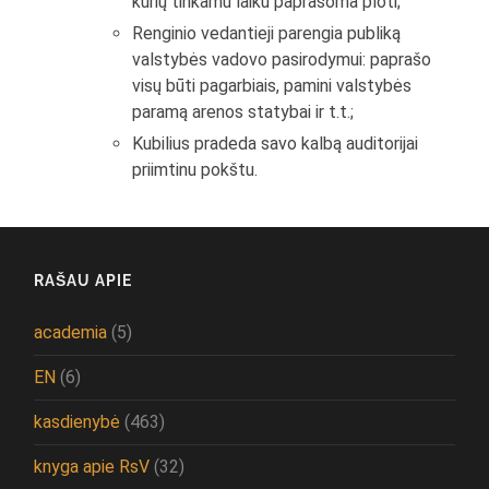
kurių tinkamu laiku paprašoma ploti;
Renginio vedantieji parengia publiką
valstybės vadovo pasirodymui: paprašo
visų būti pagarbiais, pamini valstybės
paramą arenos statybai ir t.t.;
Kubilius pradeda savo kalbą auditorijai
priimtinu pokštu.
RAŠAU APIE
academia
(5)
EN
(6)
kasdienybė
(463)
knyga apie RsV
(32)