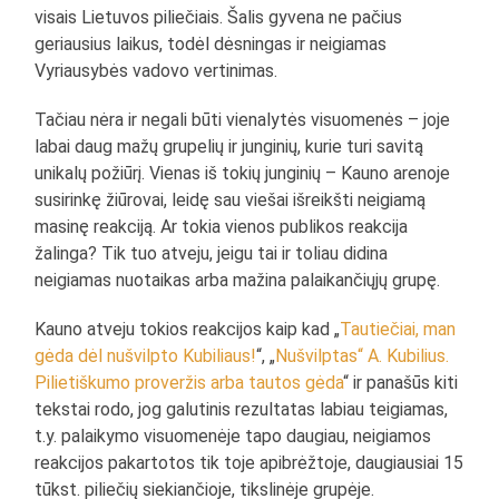
visais Lietuvos piliečiais. Šalis gyvena ne pačius
geriausius laikus, todėl dėsningas ir neigiamas
Vyriausybės vadovo vertinimas.
Tačiau nėra ir negali būti vienalytės visuomenės – joje
labai daug mažų grupelių ir junginių, kurie turi savitą
unikalų požiūrį. Vienas iš tokių junginių – Kauno arenoje
susirinkę žiūrovai, leidę sau viešai išreikšti neigiamą
masinę reakciją. Ar tokia vienos publikos reakcija
žalinga? Tik tuo atveju, jeigu tai ir toliau didina
neigiamas nuotaikas arba mažina palaikančiųjų grupę.
Kauno atveju tokios reakcijos kaip kad „
Tautiečiai, man
gėda dėl nušvilpto Kubiliaus!
“, „
Nušvilptas“ A. Kubilius.
Pilietiškumo proveržis arba tautos gėda
“ ir panašūs kiti
tekstai rodo, jog galutinis rezultatas labiau teigiamas,
t.y. palaikymo visuomenėje tapo daugiau, neigiamos
reakcijos pakartotos tik toje apibrėžtoje, daugiausiai 15
tūkst. piliečių siekiančioje, tikslinėje grupėje.