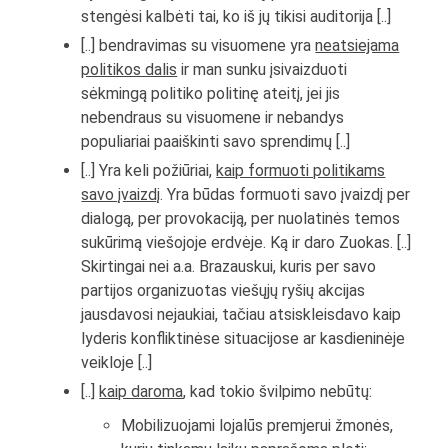
stengėsi kalbėti tai, ko iš jų tikisi auditorija [..]
[..] bendravimas su visuomene yra
neatsiejama
politikos dalis
ir man sunku įsivaizduoti
sėkmingą politiko politinę ateitį, jei jis
nebendraus su visuomene ir nebandys
populiariai paaiškinti savo sprendimų [..]
[..] Yra keli požiūriai,
kaip formuoti politikams
savo įvaizdį
. Yra būdas formuoti savo įvaizdį per
dialogą, per provokaciją, per nuolatinės temos
sukūrimą viešojoje erdvėje. Ką ir daro Zuokas. [..]
Skirtingai nei a.a. Brazauskui, kuris per savo
partijos organizuotas viešųjų ryšių akcijas
jausdavosi nejaukiai, tačiau atsiskleisdavo kaip
lyderis konfliktinėse situacijose ar kasdieninėje
veikloje [..]
[..]
kaip daroma
, kad tokio švilpimo nebūtų:
Mobilizuojami lojalūs premjerui žmonės,