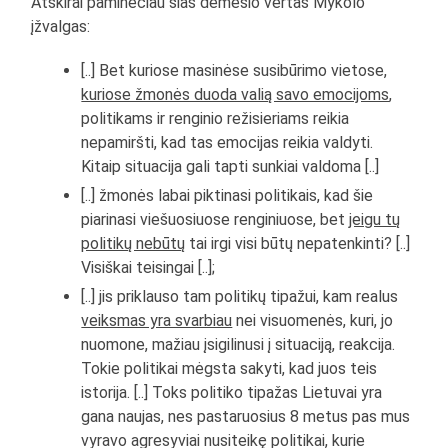
Atskirai paminėčiau šias dėmesio vertas Mykolo
įžvalgas:
[..] Bet kuriose masinėse susibūrimo vietose,
kuriose žmonės duoda valią savo emocijoms
,
politikams ir renginio režisieriams reikia
nepamiršti, kad tas emocijas reikia valdyti.
Kitaip situacija gali tapti sunkiai valdoma [..]
[..] žmonės labai piktinasi politikais, kad šie
piarinasi viešuosiuose renginiuose, bet
jeigu tų
politikų nebūtų
tai irgi visi būtų nepatenkinti? [..]
Visiškai teisingai [..];
[..] jis priklauso tam politikų tipažui, kam realus
veiksmas yra svarbiau
nei visuomenės, kuri, jo
nuomone, mažiau įsigilinusi į situaciją, reakcija.
Tokie politikai mėgsta sakyti, kad juos teis
istorija. [..] Toks politiko tipažas Lietuvai yra
gana naujas, nes pastaruosius 8 metus pas mus
vyravo agresyviai nusiteikę politikai, kurie