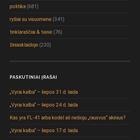
politika
(681)
ryšiai su visuomene
(341)
tinklaraščiai & teisė
(76)
žiniasklaidoje
(230)
PASKUTINIAI ĮRAŠAI
„Vyrai kalba“ – liepos 31 d. laida
„Vyrai kalba“ – liepos 24 d. laida
Kas yra FL-41 arba kodėl aš nešioju „rausvus“ akinius?
„Vyrai kalba“ – liepos 17 d. laida