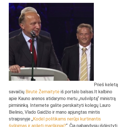
Prieš keletą
savaičių
Birutė Žemaitytė
iš portalo balsas.lt kalbino
apie Kauno arenos atidarymo metu „nušvilptą“ ministrą
pirmininką. Internete galite perskaityti kolegų Lauro
Bielinio, Vlado Gaidžio ir mano apjungtas mintis
straipsnyje „
Kodėl politikams nerūpi kurtinantis
švilpimas ir aplieti marškiniai?
“. Čia pabandysiu išdėstyti