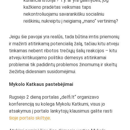
kuriančia istorija“? T.y. ar yra galimybės, jog
kažkieno pradėtas veiksmas taps
nekontroliuojamu savarankišku socialiniu
reiškiniu, nukreiptu į neigiamą „mano“ vertinimą?
Jeigu šie pavojai yra realūs, tada būtina imtis priemonių
ir mažinti atitinkamą potencialią žalą, tačiau kitu atveju
tinkamas nebent ribotos trečiųjų šalių reakcijos – kitu
atveju kritikuojamo politiko dėmesys atitinkamai
problemai tik padidintų problemos žinomumą ir skeltų
žiežirbą didesniam susidomėjimui.
Mykolo Katkaus pastebėjimai
Rugsėjo 2 dieną portalas „delfi.lt“ organizavo
konferenciją su kolega Mykolu Katkumi, visus jo
atsakymus į portalo lankytojų klausimus galite rasti
šioje portalo skiltyje
.