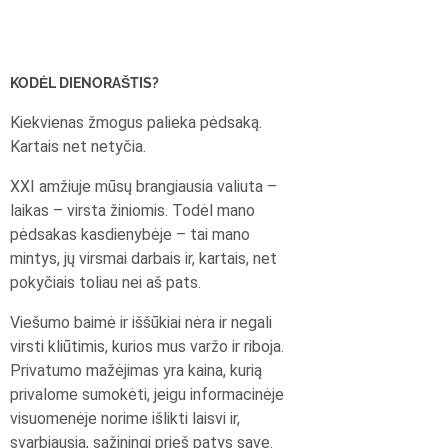
KODĖL DIENORAŠTIS?
Kiekvienas žmogus palieka pėdsaką.
Kartais net netyčia.
XXI amžiuje mūsų brangiausia valiuta –
laikas – virsta žiniomis. Todėl mano
pėdsakas kasdienybėje – tai mano
mintys, jų virsmai darbais ir, kartais, net
pokyčiais toliau nei aš pats.
Viešumo baimė ir iššūkiai nėra ir negali
virsti kliūtimis, kurios mus varžo ir riboja.
Privatumo mažėjimas yra kaina, kurią
privalome sumokėti, jeigu informacinėje
visuomenėje norime išlikti laisvi ir,
svarbiausia, sąžiningi prieš patys save.