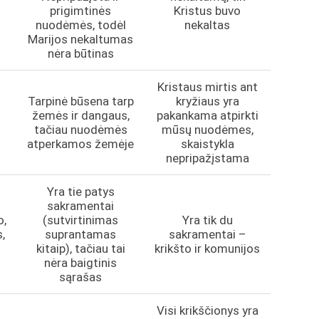
prigimtinės
Kristus buvo
i
nuodėmės, todėl
nekaltas
Marijos nekaltumas
nėra būtinas
Kristaus mirtis ant
Tarpinė būsena tarp
kryžiaus yra
žemės ir dangaus,
pakankama atpirkti
tačiau nuodėmės
mūsų nuodėmes,
atperkamos žemėje
skaistykla
nepripažįstama
Yra tie patys
sakramentai
o,
(sutvirtinimas
Yra tik du
,
suprantamas
sakramentai –
kitaip), tačiau tai
krikšto ir komunijos
ų
nėra baigtinis
sąrašas
Visi krikščionys yra