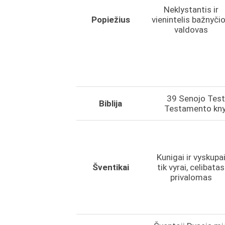
Neklystantis ir
Popiežius
vienintelis bažnyči
valdovas
39 Senojo Test
Biblija
Testamento knyg
Kunigai ir vyskupa
Šventikai
tik vyrai, celibatas
privalomas