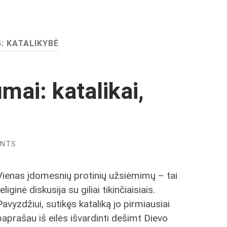
G:
KATALIKYBĖ
mai: katalikai,
ENTS
Vienas įdomesnių protinių užsiėmimų – tai
religinė diskusija su giliai tikinčiaisiais.
Pavyzdžiui, sutikęs kataliką jo pirmiausiai
paprašau iš eilės išvardinti dešimt Dievo