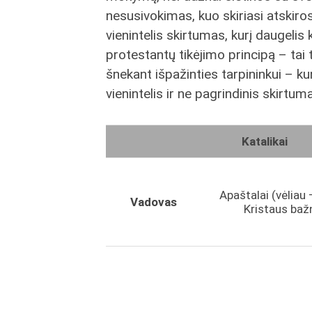
nesusivokimas, kuo skiriasi atskiro
vienintelis skirtumas, kurį daugelis 
protestantų tikėjimo principą – tai 
šnekant išpažinties tarpininkui – ku
vienintelis ir ne pagrindinis skirtuma
Katalikai
Apaštalai (vėliau 
Vadovas
Kristaus baž