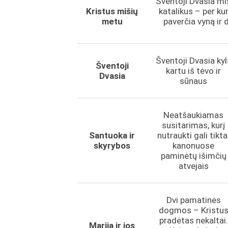
Šventoji Dvasia mi
Kristus mišių
katalikus – per ku
metu
paverčia vyną ir 
Šventoji Dvasia kyl
Šventoji
kartu iš tėvo ir
Dvasia
sūnaus
Neatšaukiamas
susitarimas, kurį
Santuoka ir
nutraukti gali tikta
skyrybos
kanonuose
paminėtų išimčių
atvejais
Dvi pamatinės
dogmos – Kristu
pradėtas nekaltai.
Marija ir jos