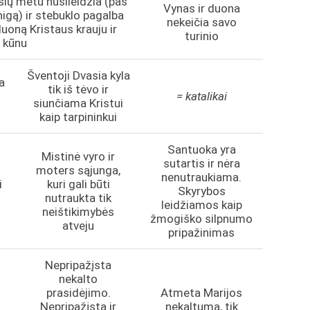
šių metu nusileidžia (pas
Vynas ir duona
nigą) ir stebuklo pagalba
nekeičia savo
duoną Kristaus krauju ir
turinio
kūnu
Šventoji Dvasia kyla
a
tik iš tėvo ir
= katalikai
siunčiama Kristui
kaip tarpininkui
Santuoka yra
Mistinė vyro ir
sutartis ir nėra
moters sąjunga,
nenutraukiama.
i
kuri gali būti
Skyrybos
nutraukta tik
leidžiamos kaip
neištikimybės
žmogiško silpnumo
atveju
pripažinimas
Nepripažįsta
nekalto
s
prasidėjimo.
Atmeta Marijos
Nepripažįsta ir
nekaltumą, tik