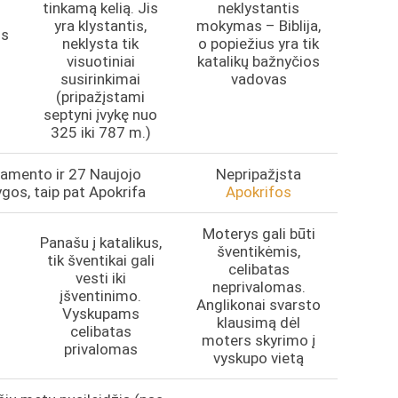
tinkamą kelią. Jis
neklystantis
yra klystantis,
mokymas – Biblija,
os
neklysta tik
o popiežius yra tik
visuotiniai
katalikų bažnyčios
susirinkimai
vadovas
(pripažįstami
septyni įvykę nuo
325 iki 787 m.)
amento ir 27 Naujojo
Nepripažįsta
os, taip pat Apokrifa
Apokrifos
Moterys gali būti
Panašu į katalikus,
šventikėmis,
tik šventikai gali
celibatas
i
vesti iki
neprivalomas.
įšventinimo.
Anglikonai svarsto
Vyskupams
klausimą dėl
celibatas
moters skyrimo į
privalomas
vyskupo vietą