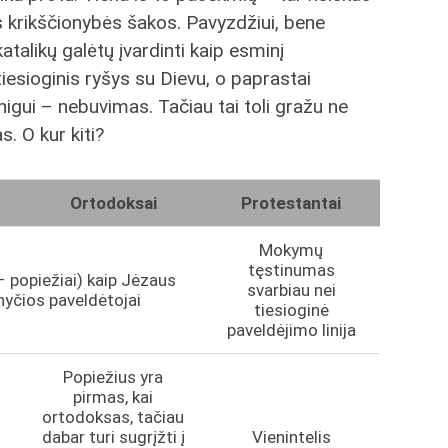
s krikščionybės šakos. Pavyzdžiui, bene
katalikų galėtų įvardinti kaip esminį
tiesioginis ryšys su Dievu, o paprastai
nigui – nebuvimas. Tačiau tai toli gražu ne
s. O kur kiti?
Ortodoksai
Protestantai
Mokymų
tęstinumas
– popiežiai) kaip Jėzaus
svarbiau nei
nyčios paveldėtojai
tiesioginė
paveldėjimo linija
Popiežius yra
pirmas, kai
ortodoksas, tačiau
dabar turi sugrįžti į
Vienintelis