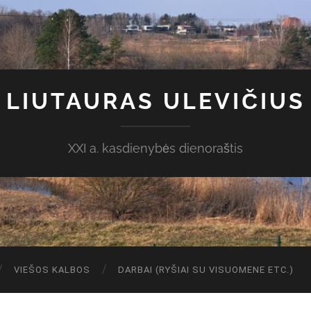
LIUTAURAS ULEVIČIUS
XXI a. kasdienybės dienoraštis
VIEŠOS KALBOS
DARBAI (RYŠIAI SU VISUOMENE ETC.)