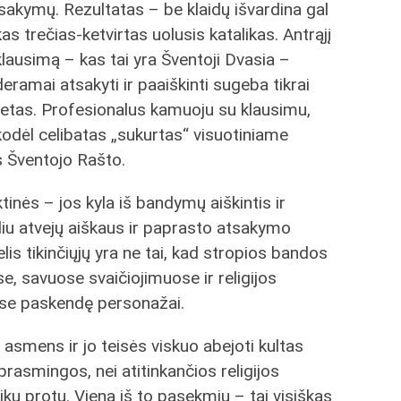
įsakymų. Rezultatas – be klaidų išvardina gal
kas trečias-ketvirtas uolusis katalikas. Antrąjį
klausimą – kas tai yra Šventoji Dvasia –
deramai atsakyti ir paaiškinti sugeba tikrai
retas. Profesionalus kamuoju su klausimu,
kodėl celibatas „sukurtas“ visuotiniame
is Šventojo Rašto.
inės – jos kyla iš bandymų aiškintis ir
eliu atvejų aiškaus ir paprasto atsakymo
lis tikinčiųjų yra ne tai, kad stropios bandos
se, savuose svaičiojimuose ir religijos
se paskendę personažai.
 asmens ir jo teisės viskuo abejoti kultas
i prasmingos, nei atitinkančios religijos
ku protu. Viena iš to pasekmių – tai visiškas