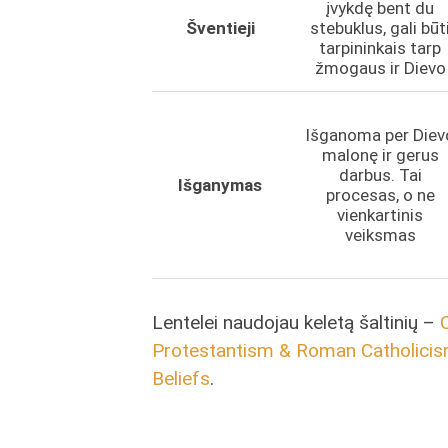
įvykdę bent du
Šventieji
stebuklus, gali būt
tarpininkais tarp
žmogaus ir Dievo
Išganoma per Diev
malonę ir gerus
darbus. Tai
Išganymas
procesas, o ne
vienkartinis
veiksmas
Lentelei naudojau keletą šaltinių –
Protestantism & Roman Catholici
Beliefs
.