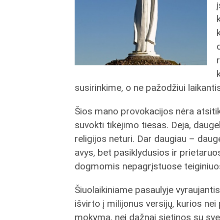
susirinkime, o ne pažodžiui laikant
Šios mano provokacijos nėra atsitikt
suvokti tikėjimo tiesas. Deja, daug
religijos neturi. Dar daugiau – dauge
avys, bet pasiklydusios ir prietaruo
dogmomis nepagrįstuose teiginiuo
Šiuolaikiniame pasaulyje vyraujantis
išvirto į milijonus versijų, kurios ne
mokymą, nei dažnai sietinos su svei