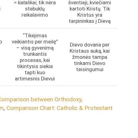
= katalikai
, tik nėra
šventieji, kviečiami
i
stebuklų
kartoti Kristų. Tik
reikalavimo
Kristus yra
tarpininkas į Dievą
“Tikėjimas
o
veikiantis per meilę”
Dievo dovana per
– visą gyvenimą
Kristaus auką, kai
trunkantis
žmonės tampa
procesas, kai
tinkami Dievo
tikintysis siekia
teisingumui
tapti kuo
artimesnis Dievui
Comparison between Orthodoxy,
sm
,
Comparison Chart: Catholic & Protestant