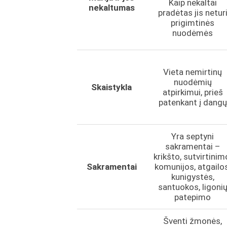
Kaip nekaltai
nekaltumas
pradėtas jis netur
prigimtinės
nuodėmės
Vieta nemirtinų
nuodėmių
Skaistykla
atpirkimui, prieš
patenkant į dangų
Yra septyni
sakramentai –
krikšto, sutvirtinim
Sakramentai
komunijos, atgailos
kunigystės,
santuokos, ligoni
patepimo
Šventi žmonės,