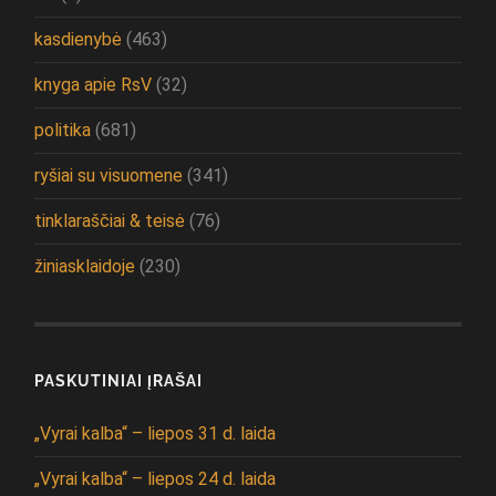
kasdienybė
(463)
knyga apie RsV
(32)
politika
(681)
ryšiai su visuomene
(341)
tinklaraščiai & teisė
(76)
žiniasklaidoje
(230)
PASKUTINIAI ĮRAŠAI
„Vyrai kalba“ – liepos 31 d. laida
„Vyrai kalba“ – liepos 24 d. laida