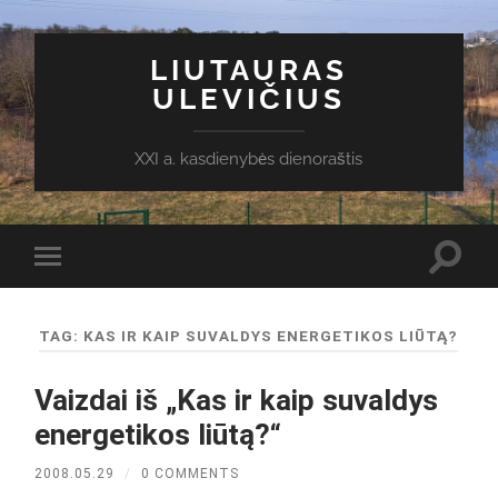
LIUTAURAS
ULEVIČIUS
XXI a. kasdienybės dienoraštis
Toggl
Toggle
search
mobile
field
menu
TAG:
KAS IR KAIP SUVALDYS ENERGETIKOS LIŪTĄ?
Vaizdai iš „Kas ir kaip suvaldys
energetikos liūtą?“
2008.05.29
/
0 COMMENTS