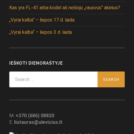
Kas yra FL-41 arba kodėl aš nešioju „rausvus“ akinius?
„Vyrai kalba“ – liepos 17 d. laida
„Vyrai kalba“ – liepos 3 d. laida
IEŠKOTI DIENORAŠTYJE
Search
for:
M:
+370 (686) 08820
E:
liutauras@ulevicius.lt