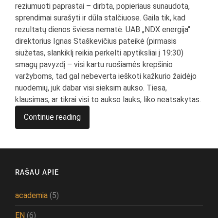
reziumuoti paprastai – dirbta, popieriaus sunaudota,
sprendimai surašyti ir dūla stalčiuose. Gaila tik, kad
rezultatų dienos šviesa nematė. UAB „NDX energija“
direktorius Ignas Staškevičius pateikė (pirmasis
siužetas, slankiklį reikia perkelti apytiksliai į 19:30)
smagų pavyzdį – visi kartu ruošiamės krepšinio
varžyboms, tad gal nebeverta ieškoti kažkurio žaidėjo
nuodėmių, juk dabar visi sieksim aukso. Tiesa,
klausimas, ar tikrai visi to aukso lauks, liko neatsakytas.
Continue reading
RAŠAU APIE
academia
(5)
EN
(6)