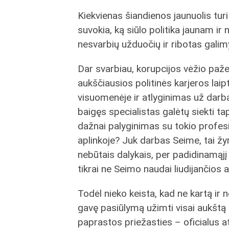
Kiekvienas šiandienos jaunuolis tur
suvokia, ką siūlo politika jaunam 
nesvarbių užduočių ir ribotas galimy
Dar svarbiau, korupcijos vėžio paže
aukščiausios politinės karjeros lai
visuomenėje ir atlyginimas už darb
baigęs specialistas galėtų siekti ta
dažnai palyginimas su tokio profesi
aplinkoje? Juk darbas Seime, tai žy
nebūtais dalykais, per padidinamąjį
tikrai ne Seimo naudai liudijančios 
Todėl nieko keista, kad ne kartą ir 
gavę pasiūlymą užimti visai aukštą 
paprastos priežasties – oficialus