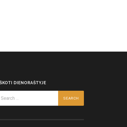
EŠKOTI DIENORAŠTYJE
arch
r: