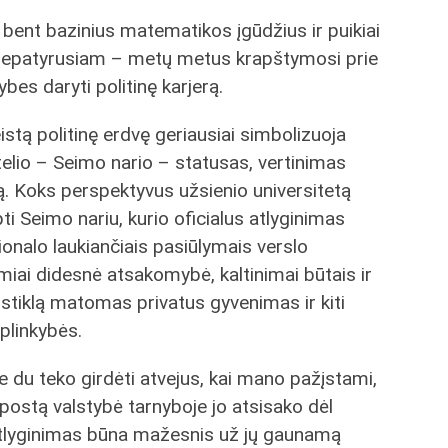
i bent bazinius matematikos įgūdžius ir puikiai
ir nepatyrusiam – metų metus krapštymosi prie
bes daryti politinę karjerą.
istą politinę erdvę geriausiai simbolizuoja
ptelio – Seimo nario – statusas, vertinimas
ą. Koks perspektyvus užsienio universitetą
pti Seimo nariu, kurio oficialus atlyginimas
onalo laukiančiais pasiūlymais verslo
miai didesnė atsakomybė, kaltinimai būtais ir
 stiklą matomas privatus gyvenimas ir kiti
aplinkybės.
ne du teko girdėti atvejus, kai mano pažįstami,
postą valstybė tarnyboje jo atsisako dėl
 atlyginimas būna mažesnis už jų gaunamą