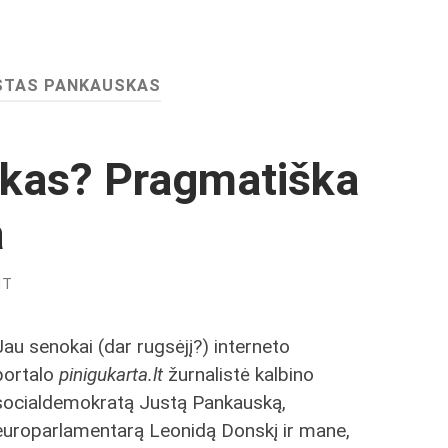
STAS PANKAUSKAS
tikas? Pragmatiška
a
NT
Jau senokai (dar rugsėjį?) interneto
portalo
pinigukarta.lt
žurnalistė kalbino
socialdemokratą Justą Pankauską,
europarlamentarą Leonidą Donskį ir mane,