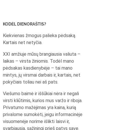
KODĖL DIENORAŠTIS?
Kiekvienas žmogus palieka pėdsaką.
Kartais net netyčia.
XXI amžiuje mūsų brangiausia valiuta –
laikas – virsta žiniomis. Todėl mano
pėdsakas kasdienybėje – tai mano
mintys, jų virsmai darbais ir, kartais, net
pokyčiais toliau nei aš pats.
Viešumo baimė ir iššūkiai nėra ir negali
virsti kliūtimis, kurios mus varžo ir riboja.
Privatumo mažėjimas yra kaina, kurią
privalome sumokėti, jeigu informacinėje
visuomenėje norime išlikti laisvi ir,
svarbiausia, sąžiningi prieš patys save.