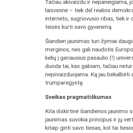
Tačiau akivaizdu ir nepaneigiama, 
laisvesnė – tiek dėl realios demokr
interneto, sugriovusio ribas, tiek ir
teisės kurti savo gyvenimą.
Šiandien jaunimas turi žymiai daugia
merginos, nes gali naudotis Europo
kelių į geriausius pasaulio (!) unive
duoda tai, kas gabiam, tačiau netur
neįsivaizduojama. Ką jau bekalbėti 
trumparegystę.
Sveikas pragmatiškumas
Kita išskirtinė šiandienos jaunimo 
jaunimas suvokia principus ir jų ver
kitaip ginti savo tiesas, kol tai tie