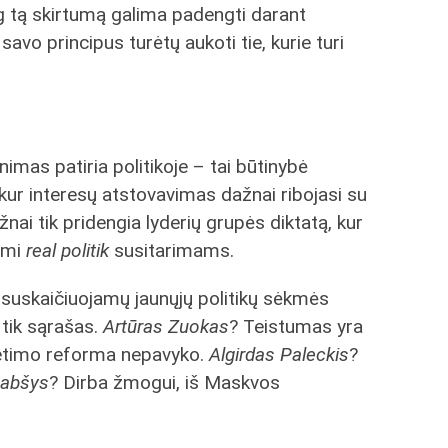
jog tą skirtumą galima padengti darant
avo principus turėtų aukoti tie, kurie turi
imas patiria politikoje – tai būtinybė
 kur interesų atstovavimas dažnai ribojasi su
nai tik pridengia lyderių grupės diktatą, kur
aimi
real politik
susitarimams.
ų suskaičiuojamų jaunųjų politikų sėkmės
 tik sąrašas.
Artūras Zuokas
? Teistumas yra
etimo reforma nepavyko.
Algirdas Paleckis
?
Gabšys
? Dirba žmogui, iš Maskvos