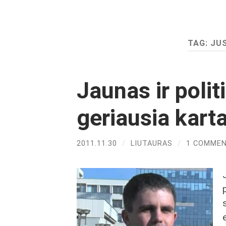
TAG:
JU
Jaunas ir poli
geriausia kart
2011.11.30
/
LIUTAURAS
/
1 COMME