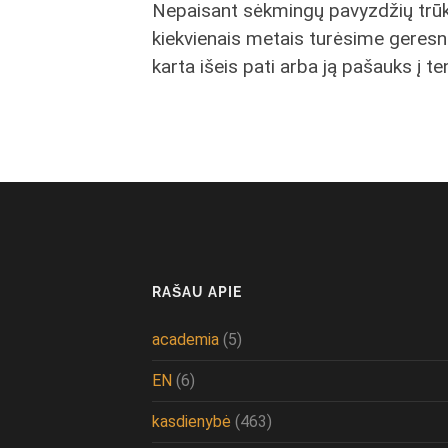
Nepaisant sėkmingų pavyzdžių trūkum
kiekvienais metais turėsime geresnių 
karta išeis pati arba ją pašauks į te
RAŠAU APIE
academia
(5)
EN
(6)
kasdienybė
(463)