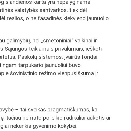
jog šiandienos karta yra nepalyginamai
atinės valstybės santvarkos, tiek dėl
 dėl realios, o ne fasadinės kiekvieno jaunuolio
u galimybių, nei „smetoniniai“ vaikinai ir
s Sąjungos teikiamais privalumais, ieškoti
rsitetus. Paskolų sistemos, įvairūs fondai
tingam tarpukario jaunuoliui buvo
apie šovinistinio režimo vienpusiškumą ir
savybė – tai sveikas pragmatiškumas, kai
tę, tačiau nemato poreikio radikaliai aukotis ar
siogiai nekenkia gyvenimo kokybei.