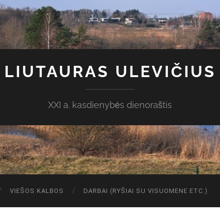
LIUTAURAS ULEVIČIUS
XXI a. kasdienybės dienoraštis
VIEŠOS KALBOS
DARBAI (RYŠIAI SU VISUOMENE ETC.)