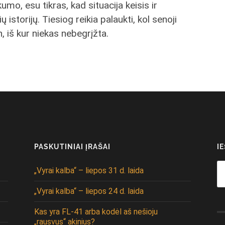
o, esu tikras, kad situacija keisis ir
istorijų. Tiesiog reikia palaukti, kol senoji
n, iš kur niekas nebegrįžta.
PASKUTINIAI ĮRAŠAI
I
Se
„Vyrai kalba“ – liepos 31 d. laida
fo
„Vyrai kalba“ – liepos 24 d. laida
Kas yra FL-41 arba kodėl aš nešioju
„rausvus“ akinius?