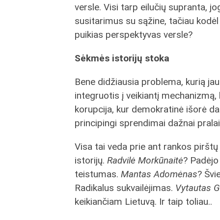
versle. Visi tarp eilučių supranta, 
susitarimus su sąžine, tačiau kodėl s
puikias perspektyvas versle?
Sėkmės istorijų stoka
Bene didžiausia problema, kurią jaun
integruotis į veikiantį mechanizmą,
korupcija, kur demokratinė išorė daž
principingi sprendimai dažnai pral
Visa tai veda prie ant rankos piršt
istorijų.
Radvilė Morkūnaitė
? Padėjo
teistumas.
Mantas Adomėnas
? Švi
Radikalus sukvailėjimas.
Vytautas 
keikiančiam Lietuvą. Ir taip toliau..