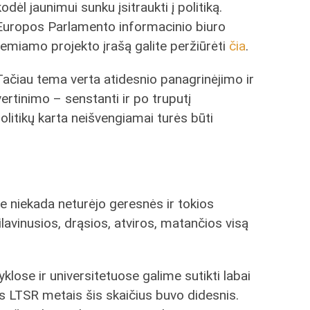
kodėl jaunimui sunku įsitraukti į politiką.
Europos Parlamento informacinio biuro
remiamo projekto įrašą galite peržiūrėti
čia
.
Tačiau tema verta atidesnio panagrinėjimo ir
vertinimo – senstanti ir po truputį
litikų karta neišvengiamai turės būti
oje niekada neturėjo geresnės ir tokios
lavinusios, drąsios, atviros, matančios visą
klose ir universitetuose galime sutikti labai
s LTSR metais šis skaičius buvo didesnis.