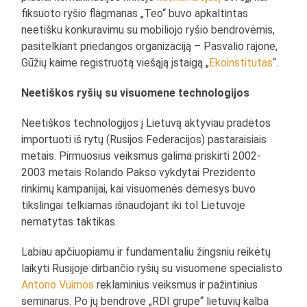
fiksuoto ryšio flagmanas „Teo“ buvo apkaltintas
neetišku konkuravimu su mobiliojo ryšio bendrovėmis,
pasitelkiant priedangos organizaciją – Pasvalio rajone,
Gūžių kaime registruotą viešąją įstaigą „
Ekoinstitutas
“.
Neetiškos ryšių su visuomene technologijos
Neetiškos technologijos į Lietuvą aktyviau pradėtos
importuoti iš rytų (Rusijos Federacijos) pastaraisiais
metais. Pirmuosius veiksmus galima priskirti 2002-
2003 metais Rolando Pakso vykdytai Prezidento
rinkimų kampanijai, kai visuomenės dėmesys buvo
tikslingai telkiamas išnaudojant iki tol Lietuvoje
nematytas taktikas.
Labiau apčiuopiamu ir fundamentaliu žingsniu reikėtų
laikyti Rusijoje dirbančio ryšių su visuomene specialisto
Antono Vuimos
reklaminius veiksmus ir pažintinius
seminarus. Po jų bendrovė „RDI grupė“ lietuvių kalba