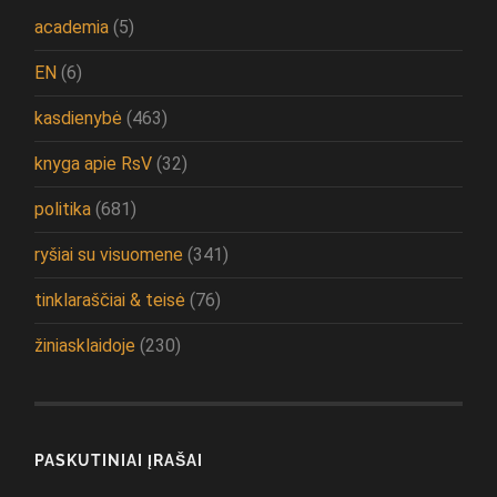
academia
(5)
EN
(6)
kasdienybė
(463)
knyga apie RsV
(32)
politika
(681)
ryšiai su visuomene
(341)
tinklaraščiai & teisė
(76)
žiniasklaidoje
(230)
PASKUTINIAI ĮRAŠAI