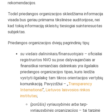
rekomendacijos.
Todėl priedangos organizacijos skleidžiama informacija
visada bus geriau priimama tikslinėse auditorijose, nei
kad tokią informaciją skleistų tiesiogiai suinteresuotas
subjektas.
Priedangos organizacijos dviejų pagrindinių tipų:
su viešais dalininkais/finansuotojais
– oficialiai
registruotos NVO su jose dalyvaujančiais ar
finansiškai remiančiais dalininkais yra ilgalaikis
priedangos organizacijos tipas, kuris leidžia
vystyti ilgalaikę tam tikros orientacijos vertybių
komunikaciją. Pavyzdžiui – „
Transparency
International
“,
Lietuvos laisvosios rinkos
institutas
;
(porūšis) vyriausybinės arba tarp-
vyriausybinės organizacijos
– tai tarpinė