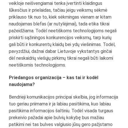
veikloje neišvengiamai tenka įvertinti klaidingus
lūkesčius ir prielaidas, tačiau jeigu veiksmų sėkmė
priklauso tik nuo to, kiek sėkmingas vienam ar kitam
naudojamas blefas (ar nutylėjimai), tada etika tikrai
pažeidžiama. Todėl neetiškoms technologijoms negali
priskirti sąžiningos konkurencijos veiksmų, tarp kurių
gali būti ir konkurentų klaidų bei ydų viešinimas. Todėl,
pavyzdžiui, dažnai dabar Lietuvoje vykstantys ginčai
dėl neskaidrių viešųjų pirkimų tikrai negali būti laikomi
neetiškomis technologijoms.
Priedangos organizacija – kas tai ir kodėl
naudojama?
Bendrieji komunikacijos principai skelbia, jog informacija
tuo geriau priimama ir ja labiau pasitikima, kuo labiau
pasitikima informacijos šaltiniu. Todėl visada turgaus
prekeivio pažadai apie bulvių kokybę bus mažiau
patikimi nei tas bulves valgiusio jūsų gero pažįstamo