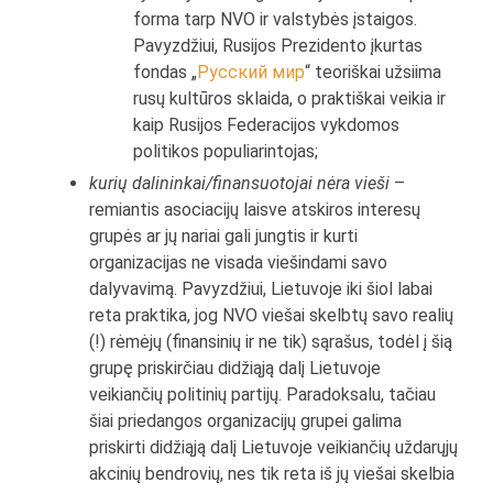
forma tarp NVO ir valstybės įstaigos.
Pavyzdžiui, Rusijos Prezidento įkurtas
fondas „
Русский мир
“ teoriškai užsiima
rusų kultūros sklaida, o praktiškai veikia ir
kaip Rusijos Federacijos vykdomos
politikos populiarintojas;
kurių dalininkai/finansuotojai nėra vieši
–
remiantis asociacijų laisve atskiros interesų
grupės ar jų nariai gali jungtis ir kurti
organizacijas ne visada viešindami savo
dalyvavimą. Pavyzdžiui, Lietuvoje iki šiol labai
reta praktika, jog NVO viešai skelbtų savo realių
(!) rėmėjų (finansinių ir ne tik) sąrašus, todėl į šią
grupę priskirčiau didžiąją dalį Lietuvoje
veikiančių politinių partijų. Paradoksalu, tačiau
šiai priedangos organizacijų grupei galima
priskirti didžiąją dalį Lietuvoje veikiančių uždarųjų
akcinių bendrovių, nes tik reta iš jų viešai skelbia