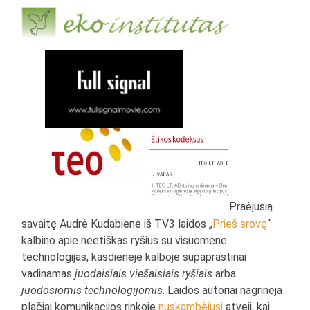
Praėjusią
savaitę Audrė Kudabienė iš TV3 laidos „
Prieš srovę
“
kalbino apie neetiškas ryšius su visuomene
technologijas, kasdienėje kalboje supaprastinai
vadinamas
juodaisiais viešaisiais ryšiais
arba
juodosiomis technologijomis
. Laidos autoriai nagrinėja
plačiai komunikacijos rinkoje
nuskambėjusį
atvejį, kai