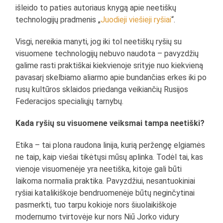
išleido to paties autoriaus knygą apie neetiškų
technologijų pradmenis „
Juodieji viešieji ryšiai
“.
Visgi, nereikia manyti, jog iki tol neetiškų ryšių su
visuomene technologijų nebuvo naudota – pavyzdžių
galime rasti praktiškai kiekvienoje srityje nuo kiekvieną
pavasarį skelbiamo aliarmo apie bundančias erkes iki po
rusų kultūros sklaidos priedanga veikiančių Rusijos
Federacijos specialiųjų tarnybų.
Kada ryšių su visuomene veiksmai tampa neetiški?
Etika – tai plona raudona linija, kurią peržengę elgiamės
ne taip, kaip viešai tikėtųsi mūsų aplinka. Todėl tai, kas
vienoje visuomenėje yra neetiška, kitoje gali būti
laikoma normalia praktika. Pavyzdžiui, nesantuokiniai
ryšiai katalikiškoje bendruomenėje būtų neginčytinai
pasmerkti, tuo tarpu kokioje nors šiuolaikiškoje
modernumo tvirtovėje kur nors Niū Jorko vidury