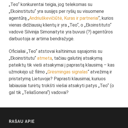
„Teo“ konkurentai teigia, jog telekomas su
„Ekoinstitutu“ yra susijęs per ryšių su visuomene
agentūrą „
Andriuškevičiūtė, Kuras ir partneriai
“, kurios
vienas didžiausių klientų ir yra „Teo“, o „Ekoinstituto“
vadovė Silvinija Simonaitytė yra buvusi (?) agentūros
darbuotoja ar artima bendražygė.
Oficialiai „Teo“ atstovai kaltinimus sąsajomis su
„Ekoinstitutu“
atmeta
, tačiau galutinį atsakymą
pateiktų tik vieši atsakymai į paprastą klausimą – kas
užmokėjo už filmo „
Grėsmingas signalas
“ atvežimą ir
pristatymą Lietuvoje? Paprasti klausimai, kuriuos
labiausiai turėtų trokšti viešai atsakyti patys „Teo“ (o
gal tik „TeliaSonera“) vadovai?
RAŠAU APIE