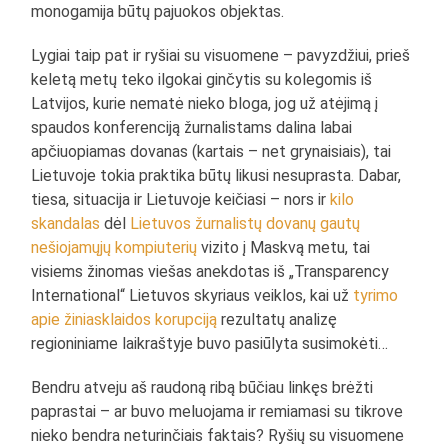
monogamija būtų pajuokos objektas.
Lygiai taip pat ir ryšiai su visuomene – pavyzdžiui, prieš
keletą metų teko ilgokai ginčytis su kolegomis iš
Latvijos, kurie nematė nieko bloga, jog už atėjimą į
spaudos konferenciją žurnalistams dalina labai
apčiuopiamas dovanas (kartais – net grynaisiais), tai
Lietuvoje tokia praktika būtų likusi nesuprasta. Dabar,
tiesa, situacija ir Lietuvoje keičiasi – nors ir
kilo
skandalas
dėl
Lietuvos žurnalistų dovanų gautų
nešiojamųjų kompiuterių
vizito į Maskvą metu, tai
visiems žinomas viešas anekdotas iš „Transparency
International“ Lietuvos skyriaus veiklos, kai už
tyrimo
apie žiniasklaidos korupciją
rezultatų analizę
regioniniame laikraštyje buvo pasiūlyta susimokėti…
Bendru atveju aš raudoną ribą būčiau linkęs brėžti
paprastai – ar buvo meluojama ir remiamasi su tikrove
nieko bendra neturinčiais faktais? Ryšių su visuomene