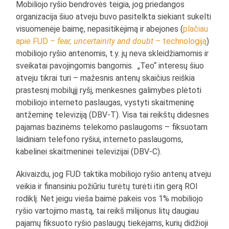
Mobiliojo ryšio bendrovės teigia, jog priedangos
organizacija šiuo atveju buvo pasitelkta siekiant sukelti
visuomenėje baimę, nepasitikėjimą ir abejones (
plačiau
apie FUD –
fear, uncertainity and doubt
– technologiją
)
mobiliojo ryšio antenomis, t.y. jų neva skleidžiamomis ir
sveikatai pavojingomis bangomis. „Teo“ interesų šiuo
atveju tikrai turi – mažesnis antenų skaičius reiškia
prastesnį mobilųjį ryšį, menkesnes galimybes plėtoti
mobiliojo interneto paslaugas, vystyti skaitmeninę
antžeminę televiziją (DBV-T). Visa tai reikštų didesnes
pajamas bazinėms telekomo paslaugoms – fiksuotam
laidiniam telefono ryšiui, interneto paslaugoms,
kabelinei skaitmeninei televizijai (DBV-C).
Akivaizdu, jog FUD taktika mobiliojo ryšio antenų atveju
veikia ir finansiniu požiūriu turėtų turėti itin gerą ROI
rodiklį. Net jeigu vieša baimė pakeis vos 1% mobiliojo
ryšio vartojimo mastą, tai reikš milijonus litų daugiau
pajamų fiksuoto ryšio paslaugų tiekėjams, kurių didžioji