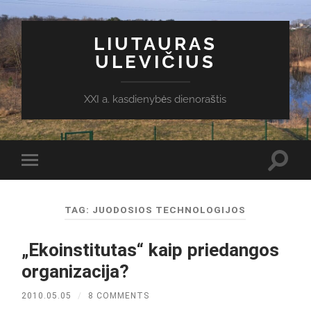
LIUTAURAS
ULEVIČIUS
XXI a. kasdienybės dienoraštis
Toggl
Toggle
search
mobile
field
menu
TAG:
JUODOSIOS TECHNOLOGIJOS
„Ekoinstitutas“ kaip priedangos
organizacija?
2010.05.05
/
8 COMMENTS