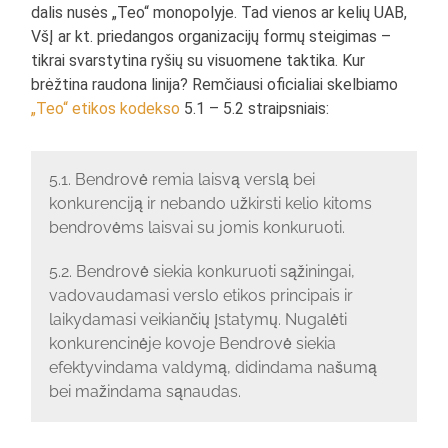
dalis nusės „Teo“ monopolyje. Tad vienos ar kelių UAB,
VšĮ ar kt. priedangos organizacijų formų steigimas –
tikrai svarstytina ryšių su visuomene taktika. Kur
brėžtina raudona linija? Remčiausi oficialiai skelbiamo
„Teo“ etikos kodekso
5.1 – 5.2 straipsniais:
5.1. Bendrovė remia laisvą verslą bei
konkurenciją ir nebando užkirsti kelio kitoms
bendrovėms laisvai su jomis konkuruoti.
5.2. Bendrovė siekia konkuruoti sąžiningai,
vadovaudamasi verslo etikos principais ir
laikydamasi veikiančių įstatymų. Nugalėti
konkurencinėje kovoje Bendrovė siekia
efektyvindama valdymą, didindama našumą
bei mažindama sąnaudas.