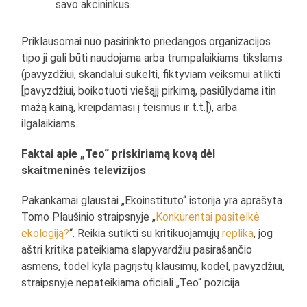
savo akcininkus.
Priklausomai nuo pasirinkto priedangos organizacijos
tipo ji gali būti naudojama arba trumpalaikiams tikslams
(pavyzdžiui, skandalui sukelti, fiktyviam veiksmui atlikti
[pavyzdžiui, boikotuoti viešąjį pirkimą, pasiūlydama itin
mažą kainą, kreipdamasi į teismus ir t.t.]), arba
ilgalaikiams.
Faktai apie „Teo“ priskiriamą kovą dėl
skaitmeninės televizijos
Pakankamai glaustai „Ekoinstituto“ istorija yra aprašyta
Tomo Plaušinio straipsnyje „
Konkurentai pasitelkė
ekologiją?
“. Reikia sutikti su kritikuojamųjų
replika
, jog
aštri kritika pateikiama slapyvardžiu pasirašančio
asmens, todėl kyla pagrįstų klausimų, kodėl, pavyzdžiui,
straipsnyje nepateikiama oficiali „Teo“ pozicija.