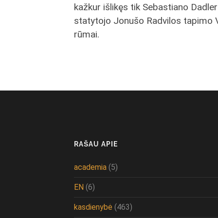
kažkur išlikęs tik Sebastiano Dadle
statytojo Jonušo Radvilos tapimo V
rūmai.
RAŠAU APIE
academia
(5)
EN
(6)
kasdienybė
(463)