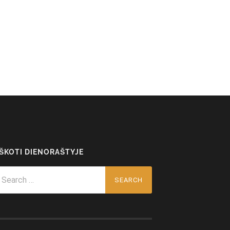
EŠKOTI DIENORAŠTYJE
arch
r: