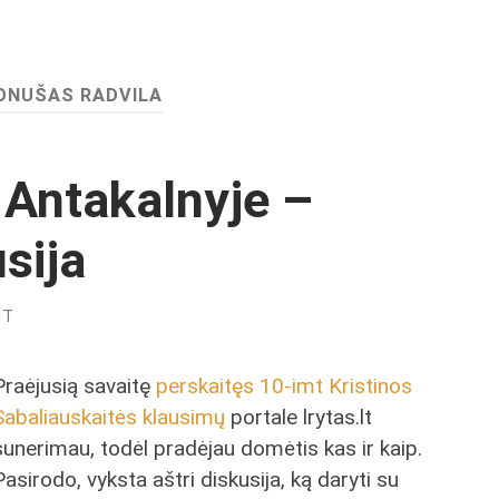
ONUŠAS RADVILA
 Antakalnyje –
sija
NT
Praėjusią savaitę
perskaitęs 10-imt Kristinos
Sabaliauskaitės klausimų
portale lrytas.lt
sunerimau, todėl pradėjau domėtis kas ir kaip.
Pasirodo, vyksta aštri diskusija, ką daryti su