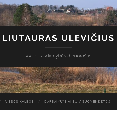
LIUTAURAS ULEVIČIUS
XXI a. kasdienybės dienoraštis
VIEŠOS KALBOS
DARBAI (RYŠIAI SU VISUOMENE ETC.)