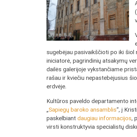
sugebėjau pasivaikščioti po iki šiol
iniciatorė, pagrindinių atsakymų vert
dailės galerijoje vykstančiame pris
rašau ir kviečiu nepastebėjusius šio
erdvėje.
Kultūros paveldo departamento inter
„
Sapiegų baroko ansamblis
“, į Kri
paskelbiant
daugiau informacijos
, 
virsti konstruktyvia specialistų disku