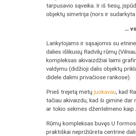
tarpusavio sąveika. Ir iš tiesų, įsp
objektų simetrija (nors ir sudarkyta 
… vs
Lankytojams ir sąsajomis su etnine 
dalies išlikusių Radvilų rūmų (Viln
kompleksas akivaizdžiai laimi grafi
valdymu (didžioji dalis objektų pri
didele dalimi privačiose rankose).
Prieš trejetą metų
juokavau
, kad R
tačiau akivaizdu, kad ši giminė dar 
ar tokio sėkmės džentelmeno kaip
Rūmų kompleksas buvęs U formos, ši
praktiškai neprižiūrėta centrinė dal