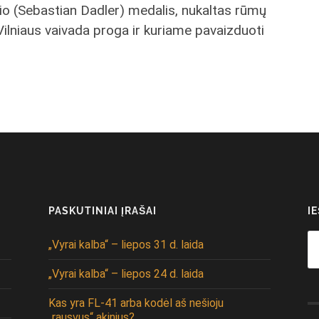
rio (Sebastian Dadler) medalis, nukaltas rūmų
ilniaus vaivada proga ir kuriame pavaizduoti
PASKUTINIAI ĮRAŠAI
I
Se
„Vyrai kalba“ – liepos 31 d. laida
fo
„Vyrai kalba“ – liepos 24 d. laida
Kas yra FL-41 arba kodėl aš nešioju
„rausvus“ akinius?