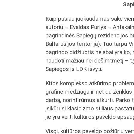
Sap
Kaip pusiau juokaudamas sakė vie
autorių – Evaldas Purlys – Antakaln
pagrindinės Sapiegų rezidencijos 
Baltarusijos teritorija). Tuo tarpu Vil
pagrindo didžiuotis nelabai yra ko, 
naudoti mažiau nei dešimtmetį – t.y.
Sapiegos iš LDK išvyti.
Kitos komplekso atkūrimo problem
grafinė medžiaga ir net du ženklūs 
darbą, norint rūmus atkurti. Parko te
įsikūrusi klasicizmo stiliaus pastat
jie yra verti kultūros paveldo apsa
Visgi, kultūros paveldo požiūriu ve