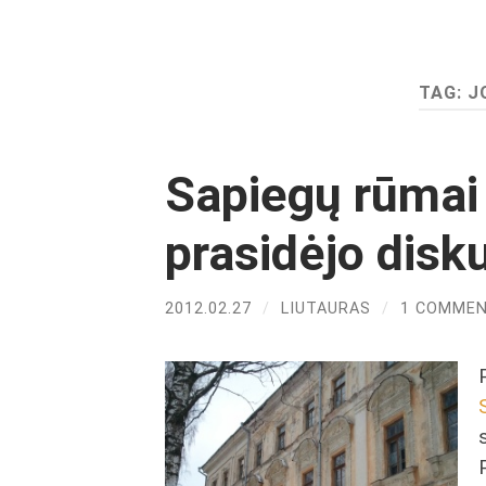
TAG:
J
Sapiegų rūmai
prasidėjo disku
2012.02.27
/
LIUTAURAS
/
1 COMME