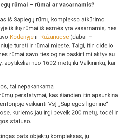
iegų rūmai – rūmai ar vasarnamis?
nas iš Sapiegų rūmų komplekso atkūrimo
yje išlikę rūmai iš esmės yra vasarnamis, nes
buvo
Kodenyje
ir
Ružanuose
(dabar –
niuje turėti ir rūmai mieste. Taigi, itin didelio
nes rūmai savo tiesiogine paskirtimi aktyviau
 apytiksliai nuo 1692 metų iki Valkininkų, kai
os, tai nepakankama
rūmų perstatymai, kas šiandien itin apsunkina
ritorijoje veikianti VšĮ „Sapiegos ligoninė“
uose, kuriems jau irgi beveik 200 metų, todėl ir
ugos statuso.
rtingas pats objektų kompleksas, jų