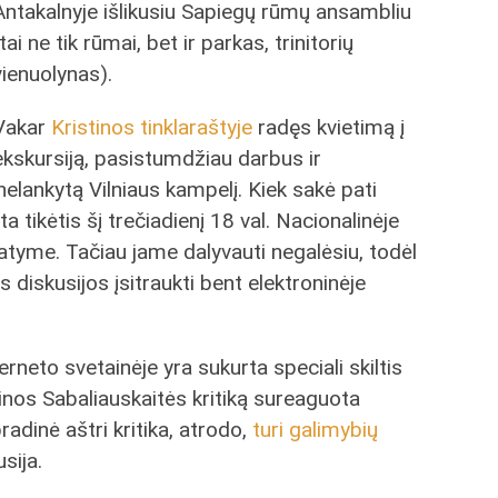
Antakalnyje išlikusiu Sapiegų rūmų ansambliu
(tai ne tik rūmai, bet ir parkas, trinitorių
vienuolynas).
Vakar
Kristinos tinklaraštyje
radęs kvietimą į
ekskursiją, pasistumdžiau darbus ir
 nelankytą Vilniaus kampelį. Kiek sakė pati
a tikėtis šį trečiadienį 18 val. Nacionalinėje
tatyme. Tačiau jame dalyvauti negalėsiu, todėl
s diskusijos įsitraukti bent elektroninėje
neto svetainėje yra sukurta speciali skiltis
stinos Sabaliauskaitės kritiką sureaguota
pradinė aštri kritika, atrodo,
turi galimybių
sija.