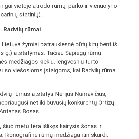
ūdingai vietoje atrodo rūmų, parko ir vienuolyno
carinių statinių).
. Radvilų rūmai
Lietuva žymiai patrauklesnė būtų kitų bent iš
iaus g.) atstatymas. Tačiau Sapiegų rūmų
nės medžiagos kiekiu, lengvesniu turto
klauso viešosioms įstaigoms, kai Radvilų rūmai
advilų rūmus atstatys Nerijus Numavičius,
nepriaugusi net iki buvusių konkurentų Ortizų
 Antanas Bosas.
uo metu tėra išlikęs kairysis šonas ir
is. Ikonografinė rūmų medžiaga itin skurdi,