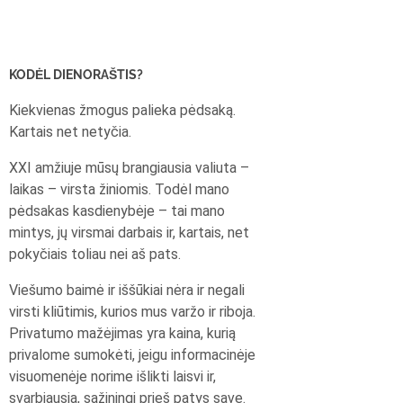
KODĖL DIENORAŠTIS?
Kiekvienas žmogus palieka pėdsaką.
Kartais net netyčia.
XXI amžiuje mūsų brangiausia valiuta –
laikas – virsta žiniomis. Todėl mano
pėdsakas kasdienybėje – tai mano
mintys, jų virsmai darbais ir, kartais, net
pokyčiais toliau nei aš pats.
Viešumo baimė ir iššūkiai nėra ir negali
virsti kliūtimis, kurios mus varžo ir riboja.
Privatumo mažėjimas yra kaina, kurią
privalome sumokėti, jeigu informacinėje
visuomenėje norime išlikti laisvi ir,
svarbiausia, sąžiningi prieš patys save.