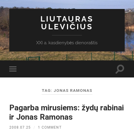
LIUTAURAS
ULEVIČIUS
XXI a. kasdienybės dienoraštis
Toggl
Toggle
search
mobile
field
menu
TAG:
JONAS RAMONAS
Pagarba mirusiems: žydų rabinai
ir Jonas Ramonas
2008.07.25
/
1 COMMENT