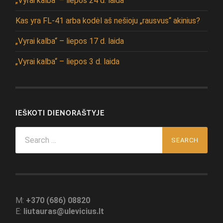
„Vyrai kalba“ – liepos 24 d. laida
Kas yra FL-41 arba kodėl aš nešioju „rausvus“ akinius?
„Vyrai kalba“ – liepos 17 d. laida
„Vyrai kalba“ – liepos 3 d. laida
IEŠKOTI DIENORAŠTYJE
Search
for:
M:
+370 (686) 08820
E:
liutauras@ulevicius.lt