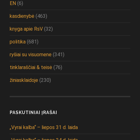
EN
(6)
kasdienybė
(463)
knyga apie RsV
(32)
politika
(681)
ryšiai su visuomene
(341)
tinklaraščiai & teisė
(76)
žiniasklaidoje
(230)
PASKUTINIAI ĮRAŠAI
„Vyrai kalba“ – liepos 31 d. laida