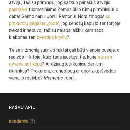
atveju, tačiau priminsiu, jog kažkuo panašus atvejis
pasitaikė
tuometiniams Žemės ūkio rūmų pirmininkui, o
dabar Seimo nariui Jonui Ramonui. Nors žmogus
su
prokurorų pagalba „įrodė“
, jog senolių kapų jo teritorijoje
niekad ir nebuvo, tačiau nelabai aišku, kam tada
klebonas ten
šventino kryžių
?
Teisė ir žmonių surinkti faktai gali būti vienoje pusėje, o
realybė – kitoje. Kaip tada jaustųsi tie, kurie
stato ir
gyvena ant kapų
? Ar džiaugtųsi kapinių derliumi
ūkininkas? Prokurorų, archeologų ar geofizikų išvados
viena, o realybė?
Memento mori
…
RAŠAU APIE
academia
(5)