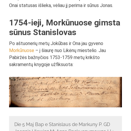
Onai statusas išlieka, vėliau jį perima ir sūnus Jonas.
1754-ieji, Morkūnuose gimsta
sūnus Stanislovas
Po aštuonerių metų Jokūbas ir Ona jau gyveno
Morkūnuose
– į šiaurę nuo Likėnų miestelio. Jau
Pabiržės bažnyčios 1753-1759 metų krikšto
sakramentų knygoje užfiksuota:
Die 5 Maj Bap e Stanislaus de Markuny P. GD