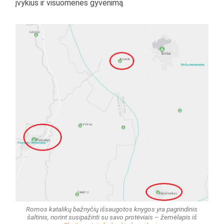
įvykius ir visuomenės gyvenimą.
Romos katalikų bažnyčių išsaugotos knygos yra pagrindinis
šaltinis, norint susipažinti su savo protėviais – žemėlapis iš