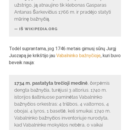
užstrigo, ją atnaujino tik klebonas Gasparas
Antanas Šarkevičius 1766 m. ir pradėjo statyti
mūrinę bažnyčią.
IŠ WIKIPEDIA.ORG
Todėl suprantama, jog 1746 metais gimusį sūnų Jurgį
Juozapą jie krikštijo jau
Vabalninko bažnyčioje
, kuri buvo
beveik nauja:
1734 m. pastatyta trečioji medinė
, čerpėmis
dengta bažnyčia, turėjusi 3 altorius. 1740 m.
istorijos šaltiniuose paminėtas Vabalninko
bažnyčios orkestras: 4 triūbos, 4 valtornos, 4
obojai, 4 lyros, 1 basetlė, keli smuikai. 1740 m.
Vabalninko bažnyčios inventoriuje nurodyta,
kad Vabalninke mokyklos nebėra, o vaikai