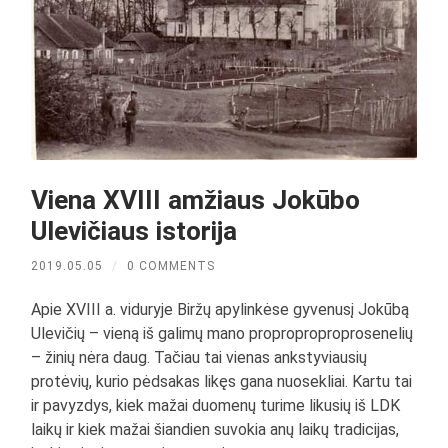
Viena XVIII amžiaus Jokūbo
Ulevičiaus istorija
2019.05.05
/
0 COMMENTS
Apie XVIII a. viduryje Biržų apylinkėse gyvenusį Jokūbą
Ulevičių – vieną iš galimų mano proproproproprosenelių
– žinių nėra daug. Tačiau tai vienas ankstyviausių
protėvių, kurio pėdsakas likęs gana nuosekliai. Kartu tai
ir pavyzdys, kiek mažai duomenų turime likusių iš LDK
laikų ir kiek mažai šiandien suvokia anų laikų tradicijas,