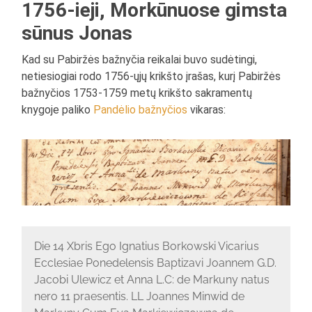
1756-ieji, Morkūnuose gimsta
sūnus Jonas
Kad su Pabiržės bažnyčia reikalai buvo sudėtingi,
netiesiogiai rodo 1756-ųjų krikšto įrašas, kurį Pabiržės
bažnyčios 1753-1759 metų krikšto sakramentų
knygoje paliko
Pandėlio bažnyčios
vikaras:
Die 14 Xbris Ego Ignatius Borkowski Vicarius
Ecclesiae Ponedelensis Baptizavi Joannem G.D.
Jacobi Ulewicz et Anna L.C: de Markuny natus
nero 11 praesentis. LL Joannes Minwid de