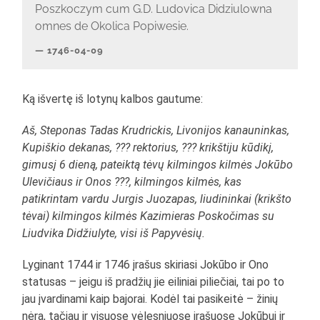
Poszkoczym cum G.D. Ludovica Didziulowna
omnes de Okolica Popiwesie.
1746-04-09
Ką išvertę iš lotynų kalbos gautume:
Aš, Steponas Tadas Krudrickis, Livonijos kanauninkas,
Kupiškio dekanas, ??? rektorius, ??? krikštiju kūdikį,
gimusį 6 dieną, pateiktą tėvų kilmingos kilmės Jokūbo
Ulevičiaus ir Onos ???, kilmingos kilmės, kas
patikrintam vardu Jurgis Juozapas, liudininkai (krikšto
tėvai) kilmingos kilmės Kazimieras Poskočimas su
Liudvika Didžiulyte, visi iš Papyvėsių.
Lyginant 1744 ir 1746 įrašus skiriasi Jokūbo ir Ono
statusas – jeigu iš pradžių jie eiliniai piliečiai, tai po to
jau įvardinami kaip bajorai. Kodėl tai pasikeitė – žinių
nėra, tačiau ir visuose vėlesniuose įrašuose Jokūbui ir