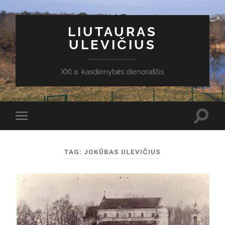
LIUTAURAS
ULEVIČIUS
XXI a. kasdienybės dienoraštis
Toggl
Toggle
search
mobile
field
menu
TAG:
JOKŪBAS ULEVIČIUS