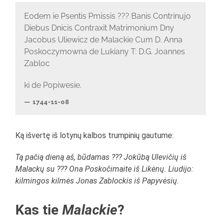
Eodem ie Psentis Pmissis ??? Banis Contrinujo
Diebus Dnicis Contraxit Matrimonium Dny
Jacobus Uliewicz de Malackie Cum D. Anna
Poskoczymowna de Lukiany T: D.G. Joannes
Zabloc
ki de Popiwesie.
1744-11-08
Ką išvertę iš lotynų kalbos trumpinių gautume:
Tą pačią dieną aš, būdamas ??? Jokūbą Ulevičių iš
Malackų su ??? Ona Poskočimaite iš Likėnų. Liudijo:
kilmingos kilmės Jonas Zablockis iš Papyvėsių.
Kas tie
Malackie
?