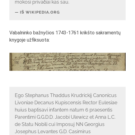
mokosi privačiai kas sau.
IŠ WIKIPEDIA.ORG
Vabalninko bažnyčios 1743-1761 krikšto sakramentų
knygoje užfiksuota:
Ego Stephanus Thaddus Krudrickij Canonicus
Livoniae Decanus Kupiscensis Rector Eulesiae
huius baptisavi infantem natum 6 praesentis
Parentimi G.G.D.D. Jacobi Ulewicz et Anna L.C.
de Statu Nobili cui Imposuj NN Georgius
Josephus Levantes G.D. Casimirus