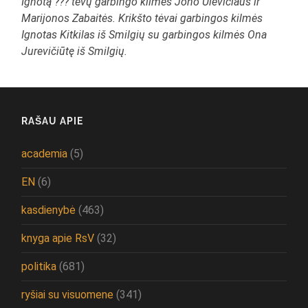
Ignotą ??? tėvų garbingo kilmės Jono Ulevičiaus ir
Marijonos Zabaitės. Krikšto tėvai garbingos kilmės
Ignotas Kitkilas iš Smilgių su garbingos kilmės Ona
Jurevičiūtę iš Smilgių.
RAŠAU APIE
academia
(5)
EN
(6)
kasdienybė
(463)
knyga apie RsV
(32)
politika
(681)
ryšiai su visuomene
(341)