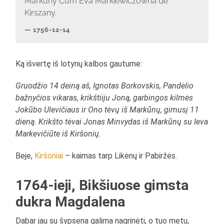
Markuny Cum Eva Markiewiczowna de
Kirszany.
1756-12-14
Ką išvertę iš lotynų kalbos gautume:
Gruodžio 14 deiną aš, Ignotas Borkovskis, Pandėlio
bažnyčios vikaras, krikštiiju Joną, garbingos kilmės
Jokūbo Ulevičiaus ir Ono tėvų iš Markūnų, gimusį 11
dieną. Krikšto tėvai Jonas Minvydas iš Markūnų su Ieva
Markevičiūte iš Kiršonių.
Beje,
Kiršoniai
– kaimas tarp Likėnų ir Pabiržės.
1764-ieji, Bikšiuose gimsta
dukra Magdalena
Dabar jau su šypsena galima nagrinėti, o tuo metu,