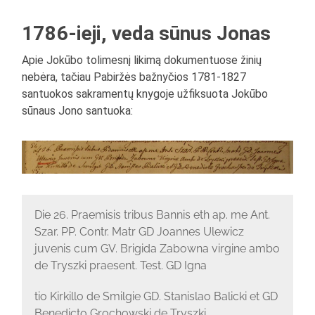
1786-ieji, veda sūnus Jonas
Apie Jokūbo tolimesnį likimą dokumentuose žinių
nebėra, tačiau Pabiržės bažnyčios 1781-1827
santuokos sakramentų knygoje užfiksuota Jokūbo
sūnaus Jono santuoka:
Die 26. Praemisis tribus Bannis eth ap. me Ant.
Szar. PP. Contr. Matr GD Joannes Ulewicz
juvenis cum GV. Brigida Zabowna virgine ambo
de Tryszki praesent. Test. GD Igna
tio Kirkillo de Smilgie GD. Stanislao Balicki et GD
Benedicto Grochowski de Tryszki