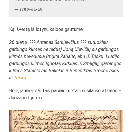
1786-02-26
Ką išvertę iš lotynų kalbos gautume:
26 dieną. ??? Antanas Šarkievičius ??? sutuokiau
garbingo kilmės nevedusį Joną Ulevičių su garbingos
kilmės nevedusia Brigita Zabaite, abu iš Triškų. Liudijo
garbingos kilmės Ignotas Kirkilas iš Smilgių, garbingos
kilmės Stanislovas Balickis ir Benediktas Grochovskis
iš
Triškų
.
Beje, jaunieji dar tais pačiais metais susilaukė atžalos –
Juozapo Ignoto: