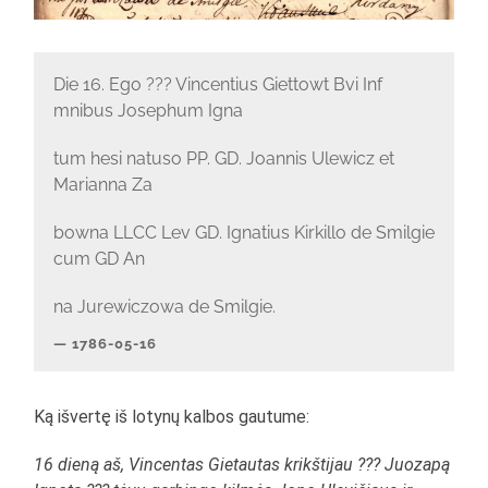
Die 16. Ego ??? Vincentius Giettowt Bvi Inf
mnibus Josephum Igna
tum hesi natuso PP. GD. Joannis Ulewicz et
Marianna Za
bowna LLCC Lev GD. Ignatius Kirkillo de Smilgie
cum GD An
na Jurewiczowa de Smilgie.
1786-05-16
Ką išvertę iš lotynų kalbos gautume:
16 dieną aš, Vincentas Gietautas krikštijau ??? Juozapą