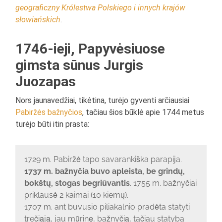
geograficzny Królestwa Polskiego i innych krajów
słowiańskich
.
1746-ieji, Papyvėsiuose
gimsta sūnus Jurgis
Juozapas
Nors jaunavedžiai, tikėtina, turėjo gyventi arčiausiai
Pabiržės bažnyčios
, tačiau šios būklė apie 1744 metus
turėjo būti itin prasta:
1729 m. Pabiržė tapo savarankiška parapija.
1737 m. bažnyčia buvo apleista, be grindų,
bokštų, stogas begriūvantis
. 1755 m. bažnyčiai
priklausė 2 kaimai (10 kiemų).
1707 m. ant buvusio piliakalnio pradėta statyti
trečiąją, jau mūrinę, bažnyčią, tačiau statyba