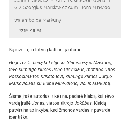
Joannis Ulewicz M: Anna Poskuczumowna LL:
GD. Georgius Markiewicz cum Elena Minwido
wa ambo de Markuny
1756-05-05
Ką išvertę iš lotynų kalbos gautume:
Gegužės 5 dieną krikštiju aš Stanislovą iš Markūnų,
tėvo kilmingo kilmės Jono Ulevičiaus, motinos Onos
Poskočimaitės, krikšto tėvų kilmingo kilmės Jurgio
Markevičiaus su Elena Minvidiene, visi iš Markūnų.
Šiame įraše autorius, tikėtina, padarė klaidą, kai tėvo
vardą įrašė
Jonas
, vietos tikrojo
Jokūbas
. Klaidą
patvirtina aplinkybė, kad žmonos vardas ir pavardė
identiška.