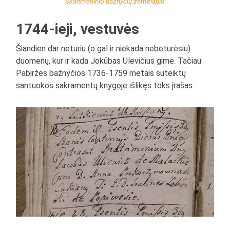
Skaitmeninio bažnyčių žemėlapio
1744-ieji, vestuvės
Šiandien dar neturiu (o gal ir niekada nebeturėsiu)
duomenų, kur ir kada Jokūbas Ulevičius gimė. Tačiau
Pabiržės bažnyčios 1736-1759 metais suteiktų
santuokos sakramentų knygoje išlikęs toks įrašas: