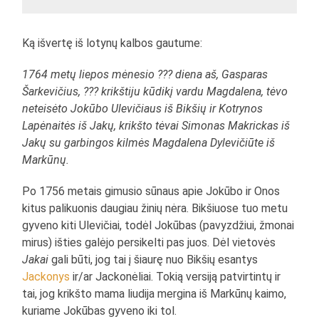
Ką išvertę iš lotynų kalbos gautume:
1764 metų liepos mėnesio ??? diena aš, Gasparas
Šarkevičius, ??? krikštiju kūdikį vardu Magdalena, tėvo
neteisėto Jokūbo Ulevičiaus iš Bikšių ir Kotrynos
Lapėnaitės iš Jakų, krikšto tėvai Simonas Makrickas iš
Jakų su garbingos kilmės Magdalena Dylevičiūte iš
Markūnų.
Po 1756 metais gimusio sūnaus apie Jokūbo ir Onos
kitus palikuonis daugiau žinių nėra. Bikšiuose tuo metu
gyveno kiti Ulevičiai, todėl Jokūbas (pavyzdžiui, žmonai
mirus) išties galėjo persikelti pas juos. Dėl vietovės
Jakai
gali būti, jog tai į šiaurę nuo Bikšių esantys
Jackonys
ir/ar Jackonėliai. Tokią versiją patvirtintų ir
tai, jog krikšto mama liudija mergina iš Markūnų kaimo,
kuriame Jokūbas gyveno iki tol.