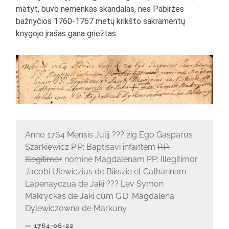
matyt, buvo nemenkas skandalas, nes Pabiržės
bažnyčios 1760-1767 metų krikšto sakramentų
knygoje įrašas gana griežtas:
Anno 1764 Mensis Julij ??? 2ig Ego Gasparus
Szarkiewicz P:P: Baptisavi infantem
P.P.
Illegitimor
nomine Magdalenam PP: Illegitimor
Jacobi Ulewiczius de Bikszie et Catharinam
Lapenayczua de Jaki ??? Lev Symon
Makryckas de Jaki cum G.D. Magdalena
Dylewiczowna de Markuny.
1764-06-22