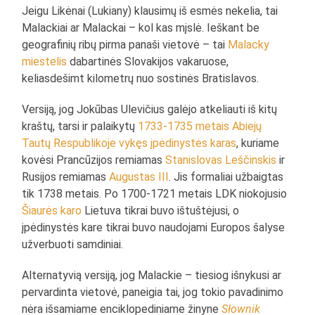
Jeigu Likėnai (Lukiany) klausimų iš esmės nekelia, tai
Malackiai ar Malackai – kol kas mįslė. Ieškant be
geografinių ribų pirma panaši vietovė – tai
Malacky
miestelis
dabartinės Slovakijos vakaruose,
keliasdešimt kilometrų nuo sostinės Bratislavos.
Versiją, jog Jokūbas Ulevičius galėjo atkeliauti iš kitų
kraštų, tarsi ir palaikytų
1733-1735 metais Abiejų
Tautų Respublikoje vykęs įpėdinystės karas
, kuriame
kovėsi Prancūzijos remiamas
Stanislovas Leščinskis
ir
Rusijos remiamas
Augustas III
. Jis formaliai užbaigtas
tik 1738 metais. Po 1700-1721 metais LDK niokojusio
Šiaurės karo
Lietuva tikrai buvo ištuštėjusi, o
įpėdinystės kare tikrai buvo naudojami Europos šalyse
užverbuoti samdiniai.
Alternatyvią versiją, jog Malackie – tiesiog išnykusi ar
pervardinta vietovė, paneigia tai, jog tokio pavadinimo
nėra išsamiame enciklopediniame žinyne
Słownik