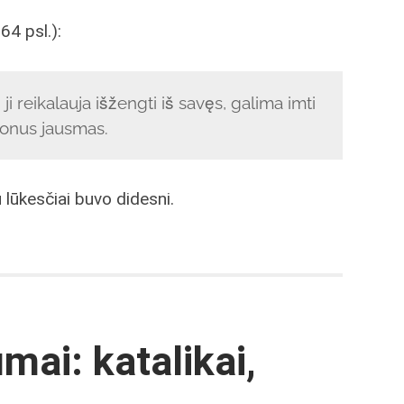
64 psl.):
ji reikalauja išžengti iš savęs, galima imti
lonus jausmas.
 lūkesčiai buvo didesni.
mai: katalikai,