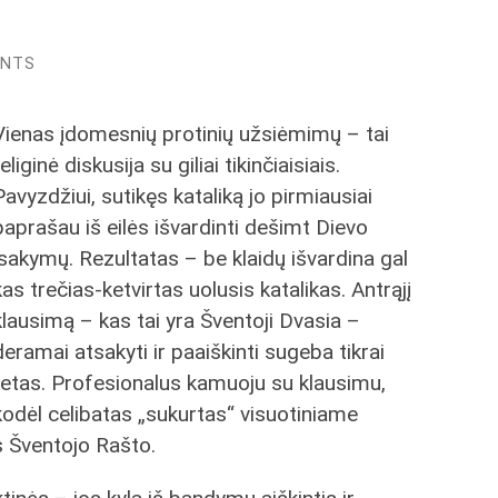
ENTS
Vienas įdomesnių protinių užsiėmimų – tai
religinė diskusija su giliai tikinčiaisiais.
Pavyzdžiui, sutikęs kataliką jo pirmiausiai
paprašau iš eilės išvardinti dešimt Dievo
įsakymų. Rezultatas – be klaidų išvardina gal
kas trečias-ketvirtas uolusis katalikas. Antrąjį
klausimą – kas tai yra Šventoji Dvasia –
deramai atsakyti ir paaiškinti sugeba tikrai
retas. Profesionalus kamuoju su klausimu,
kodėl celibatas „sukurtas“ visuotiniame
is Šventojo Rašto.