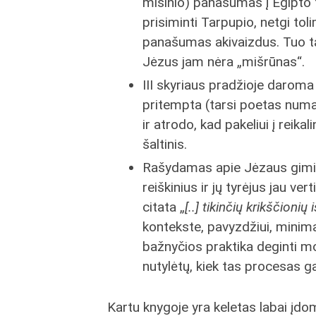
mišinio) panašumas į Egipto 
prisiminti Tarpupio, netgi toli
panašumas akivaizdus. Tuo ta
Jėzus jam nėra „mišrūnas“.
III skyriaus pradžioje darom
pritempta (tarsi poetas numat
ir atrodo, kad pakeliui į reik
šaltinis.
Rašydamas apie Jėzaus gimi
reiškinius ir jų tyrėjus jau ve
citata „
[..] tikinčių krikščionių
kontekste, pavyzdžiui, mini
bažnyčios praktika deginti mo
nutylėtų, kiek tas procesas ga
Kartu knygoje yra keletas labai įdo