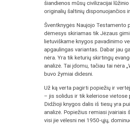
šiandienos mūsų civilizacijai lūži
originalių šaltinių disponuojančios
Šventknygės Naujojo Testamento pr
dėmesys skiriamas tik Jėzaus gimimui
lietuviškame knygos pavadinimo ve
apgaulingas variantas. Dabar jau ga
nėra. Yra tik keturių skirtingų evan
analizė. Tai įdomu, tačiau tai nėra 
buvo žymiai didesni.
Už ką verta pagirti popiežių ir vert
– jis solidus ir tik keleriose vietos
Didžioji knygos dalis iš tiesų yra p
analizė. Popiežius remiasi įvairiais š
visi jie vėlesni nei 1950-ųjų, domin