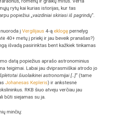
faraonus, romėnų ir graikų mitus. Verta
mųjų rytų kai kurias istorijas, kur tas
rpu popiežiui „
vaizdiniai skiriasi iš pagrindų
“.
a nuoroda į
Vergilijaus
4-ą
eklogę
pernelyg
ė 40+ metų į priekį ir jau beveik pranašas?)
alingą išvadą pasirinktas bent kažkiek tinkamas
mo datą popiežius aprašo astronominius
rtina teigimai. Labai jau dviprasmiškai atrodo jo
 išplėtotai šiuolaikinei astronomijai [..]
“ (tame
mas
Johanesas Kepleris
) ir ankstesnė
kslininkus. RKB šiuo atveju verčiau jau
li būti siejamas su ja.
mių minčių: