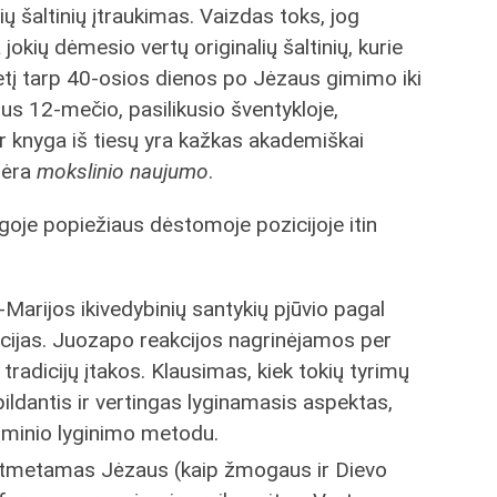
ių šaltinių įtraukimas. Vaizdas toks, jog
jokių dėmesio vertų originalių šaltinių, kurie
etį tarp 40-osios dienos po Jėzaus gimimo iki
rus 12-mečio, pasilikusio šventykloje,
 ar knyga iš tiesų yra kažkas akademiškai
nėra
mokslinio naujumo
.
goje popiežiaus dėstomoje pozicijoje itin
arijos ikivedybinių santykių pjūvio pagal
cijas. Juozapo reakcijos nagrinėjamos per
ų tradicijų įtakos. Klausimas, kiek tokių tyrimų
pildantis ir vertingas lyginamasis aspektas,
yžminio lyginimo metodu.
 atmetamas Jėzaus (kaip žmogaus ir Dievo