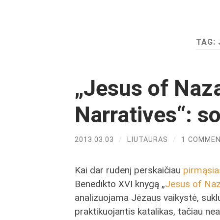
TAG:
„Jesus of Naza
Narratives“: so
2013.03.03
/
LIUTAURAS
/
1 COMME
Kai dar rudenį perskaičiau
pirmąsia
Benedikto XVI knygą „
Jesus of Naz
analizuojama Jėzaus vaikystė, suklus
praktikuojantis katalikas, tačiau nea