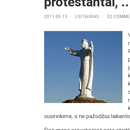
protestantai, ..
2011.05.13
/
LIUTAURAS
/
32 COMM
susirinkime, o ne pažodžiui laikant