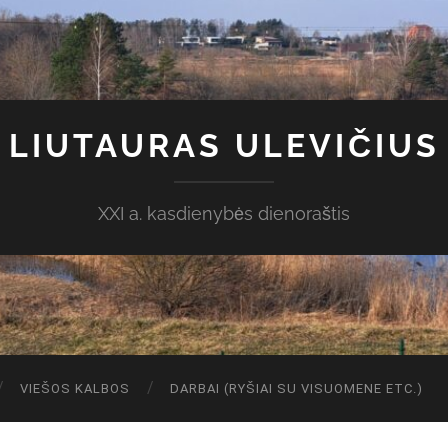
LIUTAURAS ULEVIČIUS
XXI a. kasdienybės dienoraštis
VIEŠOS KALBOS
DARBAI (RYŠIAI SU VISUOMENE ETC.)