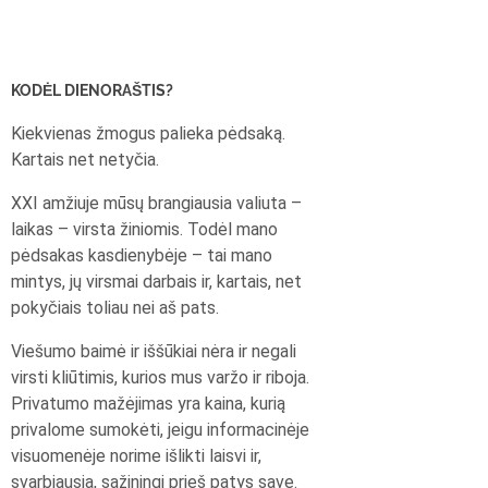
KODĖL DIENORAŠTIS?
Kiekvienas žmogus palieka pėdsaką.
Kartais net netyčia.
XXI amžiuje mūsų brangiausia valiuta –
laikas – virsta žiniomis. Todėl mano
pėdsakas kasdienybėje – tai mano
mintys, jų virsmai darbais ir, kartais, net
pokyčiais toliau nei aš pats.
Viešumo baimė ir iššūkiai nėra ir negali
virsti kliūtimis, kurios mus varžo ir riboja.
Privatumo mažėjimas yra kaina, kurią
privalome sumokėti, jeigu informacinėje
visuomenėje norime išlikti laisvi ir,
svarbiausia, sąžiningi prieš patys save.