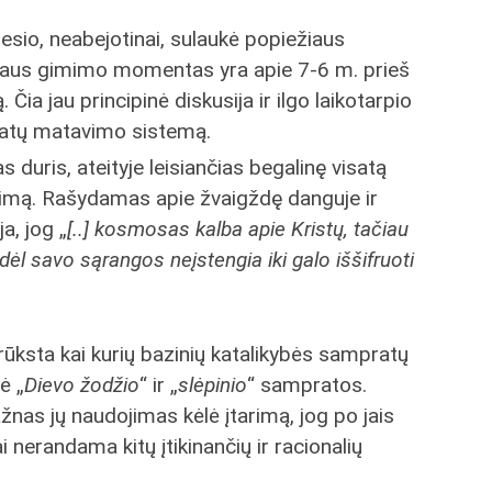
esio, neabejotinai, sulaukė popiežiaus
ėzaus gimimo momentas yra apie 7-6 m. prieš
a jau principinė diskusija ir ilgo laikotarpio
 datų matavimo sistemą.
s duris, ateityje leisiančias begalinę visatą
nimą. Rašydamas apie žvaigždę danguje ir
a, jog „
[..] kosmosas kalba apie Kristų, tačiau
 savo sąrangos neįstengia iki galo iššifruoti
ūksta kai kurių bazinių katalikybės sampratų
ė „
Dievo žodžio
“ ir „
slėpinio
“ sampratos.
nas jų naudojimas kėlė įtarimą, jog po jais
 nerandama kitų įtikinančių ir racionalių