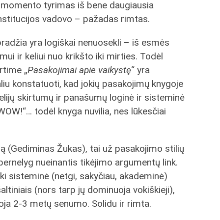
nio momento tyrimas iš bene daugiausia
 institucijos vadovo – pažadas rimtas.
adžia yra logiškai nenuosekli – iš esmės
 ir keliui nuo krikšto iki mirties. Todėl
rtime „
Pasakojimai apie vaikystę
“ yra
liu konstatuoti, kad jokių pasakojimų knygoje
gelijų skirtumų ir panašumų loginė ir sisteminė
„WOW!“… todėl knyga nuvilia, nes lūkesčiai
ėją (Gediminas Žukas), tai už pasakojimo stilių
e pernelyg nueinantis tikėjimo argumentų link.
uiki sisteminė (netgi, sakyčiau, akademinė)
altiniais (nors tarp jų dominuoja vokiškieji),
uoja 2-3 metų senumo. Solidu ir rimta.