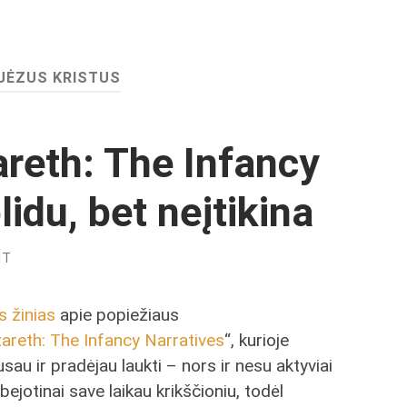
JĖZUS KRISTUS
reth: The Infancy
lidu, bet neįtikina
NT
s žinias
apie popiežiaus
areth: The Infancy Narratives
“, kurioje
au ir pradėjau laukti – nors ir nesu aktyviai
bejotinai save laikau krikščioniu, todėl