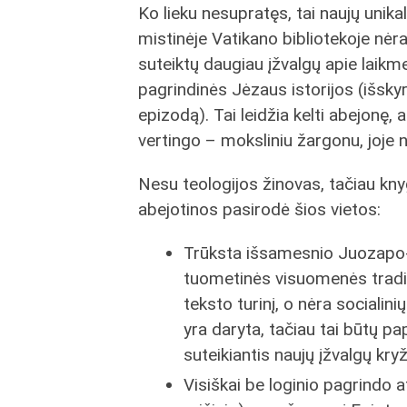
Ko lieku nesupratęs, tai naujų unikal
mistinėje Vatikano bibliotekoje nėra 
suteiktų daugiau įžvalgų apie laikm
pagrindinės Jėzaus istorijos (išsky
epizodą). Tai leidžia kelti abejonę,
vertingo – moksliniu žargonu, joje 
Nesu teologijos žinovas, tačiau kny
abejotinos pasirodė šios vietos:
Trūksta išsamesnio Juozapo-M
tuometinės visuomenės tradi
teksto turinį, o nėra socialini
yra daryta, tačiau tai būtų pa
suteikiantis naujų įžvalgų kr
Visiškai be loginio pagrindo