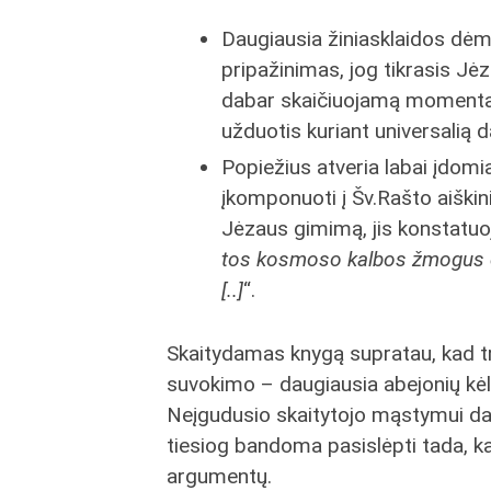
Daugiausia žiniasklaidos dėm
pripažinimas, jog tikrasis J
dabar skaičiuojamą momentą. Či
užduotis kuriant universalią
Popiežius atveria labai įdomia
įkomponuoti į Šv.Rašto aiški
Jėzaus gimimą, jis konstatuoj
tos kosmoso kalbos žmogus dėl
[..]
“.
Skaitydamas knygą supratau, kad tr
suvokimo – daugiausia abejonių kėl
Neįgudusio skaitytojo mąstymui daž
tiesiog bandoma pasislėpti tada, kai
argumentų.