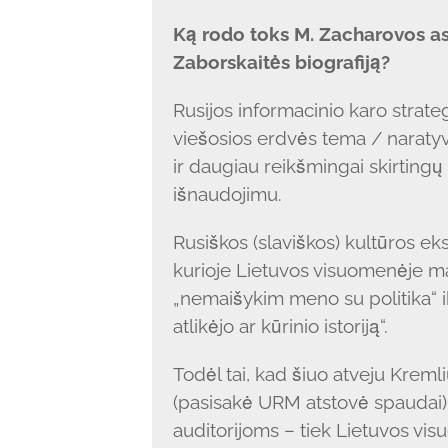
Ką rodo toks M. Zacharovos as
Zaborskaitės biografiją?
Rusijos informacinio karo strateg
viešosios erdvės tema / naratyva
ir daugiau reikšmingai skirting
išnaudojimu.
Rusiškos (slaviškos) kultūros ek
kurioje Lietuvos visuomenėje ma
„nemaišykim meno su politika“ ik
atlikėjo ar kūrinio istoriją“.
Todėl tai, kad šiuo atveju Kreml
(pasisakė URM atstovė spaudai)
auditorijoms – tiek Lietuvos visu