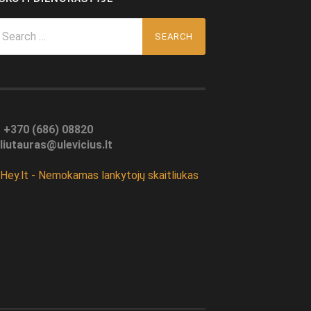
arch
r:
:
+370 (686) 08820
liutauras@ulevicius.lt