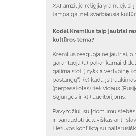
XXI amžiuje religija yra nuėjusi į
tampa gal net svarbiausia kultūr
Kodėl Kremlius taip jautriai re
kultūros tema?
Kremlius reaguoja ne jautriai, o r
garantuoja (a) pakankamai didelį 
galima stoti į ryškią vertybinę ko
pastangų“), (c) kada įsitraukima
(perpasakotas) tiek vidaus (Rusij
Sąjungos ir kt.) auditorijoms.
Pavyzdžiui, su įdomumu stebėsiu
ir panaudoti lietuviškas anti-sla
Lietuvos konfliktą su baltarusišk