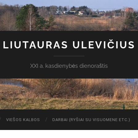
LIUTAURAS ULEVIČIUS
XXI a. kasdienybės dienoraštis
VIEŠOS KALBOS
DARBAI (RYŠIAI SU VISUOMENE ETC.)