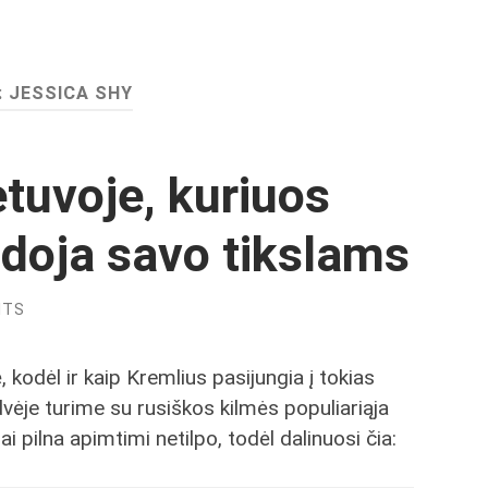
:
JESSICA SHY
etuvoje, kuriuos
doja savo tikslams
NTS
 kodėl ir kaip Kremlius pasijungia į tokias
dvėje turime su rusiškos kilmės populiariąja
 pilna apimtimi netilpo, todėl dalinuosi čia: