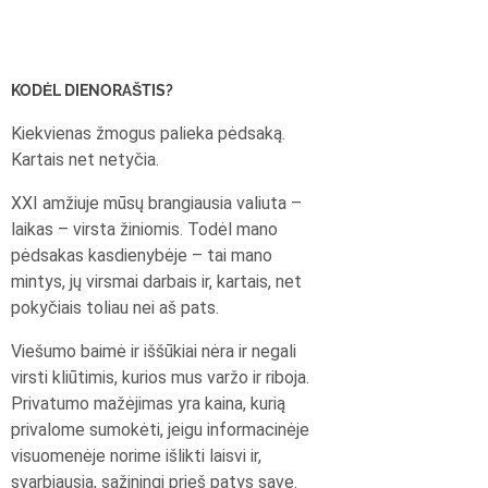
KODĖL DIENORAŠTIS?
Kiekvienas žmogus palieka pėdsaką.
Kartais net netyčia.
XXI amžiuje mūsų brangiausia valiuta –
laikas – virsta žiniomis. Todėl mano
pėdsakas kasdienybėje – tai mano
mintys, jų virsmai darbais ir, kartais, net
pokyčiais toliau nei aš pats.
Viešumo baimė ir iššūkiai nėra ir negali
virsti kliūtimis, kurios mus varžo ir riboja.
Privatumo mažėjimas yra kaina, kurią
privalome sumokėti, jeigu informacinėje
visuomenėje norime išlikti laisvi ir,
svarbiausia, sąžiningi prieš patys save.