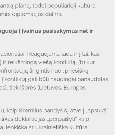
 antrą planą, todėl populiarioji kultūra
inės diplomatijos dalimi.
aguoja į įvairius pasisakymus net ir
acionaliai. Reaguojama tada ir į tai, kas
ir reikšmingą viešą konfliktą, (b) kur
nfrontaciją (ir gintis nuo „priešiškų
s į konfliktą gali būti naudingai panaudotas
os), tiek išorės (Lietuvos, Europos
, kaip Kremlius bandys šį atvejį „apsukti“
viškas deklaracijas „perpaišyti“ kaip
a, lenkiška ar ukrainietiška kultūra.