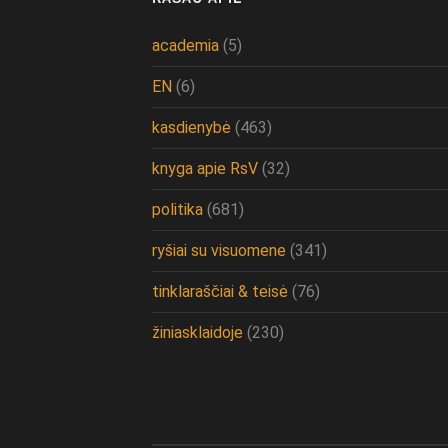
academia
(5)
EN
(6)
kasdienybė
(463)
knyga apie RsV
(32)
politika
(681)
ryšiai su visuomene
(341)
tinklaraščiai & teisė
(76)
žiniasklaidoje
(230)