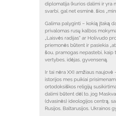
diplomatija (kurios dalimi ir yra
svarbi, gal net esminė, šios „mi
Galima palyginti – kokią įtaką dar
privalomas rusų kalbos mokyma
„Laisvės radijas“ ar Holivudo pr
priemonės būtent ir pasiekia „atsi
šou, pramogas nepastebi, kaip t
vertybes, idėjas, gyvenseną.
Ir tai nėra XXI amžiaus naujovė 
istorijos mes puikiai prisimename
ortodoksiškos religijų susikirt
dalimi būtent dėl to, jog Maskv
(dvasinės) ideologijos centrą, sa
Rusijos, Baltarusijos, Ukrainos g