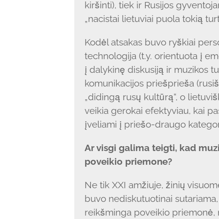
kiršinti), tiek ir Rusijos gyvento
„nacistai lietuviai puola tokią tur
Kodėl atsakas buvo ryškiai pers
technologija (t.y. orientuota į em
į dalykinę diskusiją ir muzikos tu
komunikacijos priešprieša (rusiš
„didingą rusų kultūrą“, o lietuviš
veikia gerokai efektyviau, kai p
įveliami į priešo-draugo kategor
Ar visgi galima teigti, kad muz
poveikio priemone?
Ne tik XXI amžiuje, žinių visuo
buvo nediskutuotinai sutariama, 
reikšminga poveikio priemonė, ne