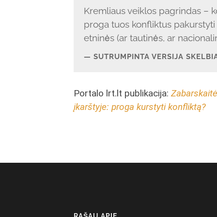
Kremliaus veiklos pagrindas – kon
proga tuos konfliktus pakurstyti 
etninės (ar tautinės, ar nacional
SUTRUMPINTA VERSIJA SKELBI
Portalo lrt.lt publikacija:
Zabarskaitė
įkarštyje: proga kurstyti konfliktą?
RAŠAU APIE