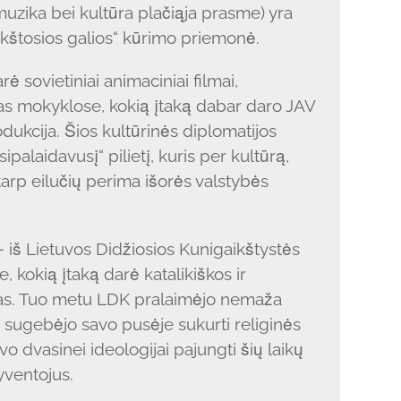
 muzika bei kultūra plačiąja prasme) yra
nkštosios galios“ kūrimo priemonė.
ė sovietiniai animaciniai filmai,
s mokyklose, kokią įtaką dabar daro JAV
odukcija. Šios kultūrinės diplomatijos
palaidavusį“ pilietį, kuris per kultūrą,
arp eilučių perima išorės valstybės
– iš Lietuvos Didžiosios Kunigaikštystės
, kokią įtaką darė katalikiškos ir
imas. Tuo metu LDK pralaimėjo nemaža
a sugebėjo savo pusėje sukurti religinės
vo dvasinei ideologijai pajungti šių laikų
yventojus.