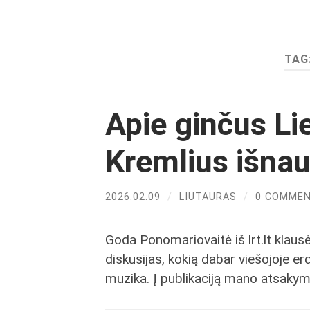
TAG
Apie ginčus Li
Kremlius išnau
2026.02.09
/
LIUTAURAS
/
0 COMME
Goda Ponomariovaitė iš lrt.lt klausė,
diskusijas, kokią dabar viešojoje er
muzika. Į publikaciją mano atsakymai