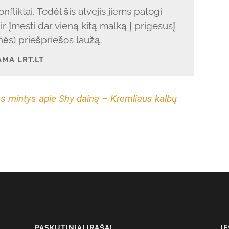
fliktai. Todėl šis atvejis jiems patogi
ir įmesti dar vieną kitą malką į prigesusį
inės) priešpriešos laužą.
AMA LRT.LT
s mintys apie Shy dainą – Kremliaus kalbų
PASKUTINIAI ĮRAŠAI
I