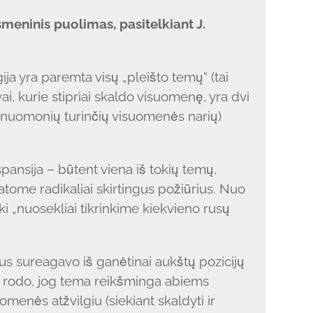
meninis puolimas, pasitelkiant J.
ija yra paremta visų „pleišto temų“ (tai
i, kurie stipriai skaldo visuomenę, yra dvi
ų nuomonių turinčių visuomenės narių)
spansija – būtent viena iš tokių temų,
tome radikaliai skirtingus požiūrius. Nuo
i „nuosekliai tikrinkime kiekvieno rusų
ius sureagavo iš ganėtinai aukštų pozicijų
 rodo, jog tema reikšminga abiems
omenės atžvilgiu (siekiant skaldyti ir