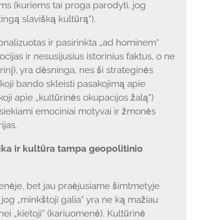
jams (kuriems tai proga parodyti, jog
tingą slavišką kultūrą“).
onalizuotas ir pasirinkta „ad hominem“
ocijas ir nesusijusius istorinius faktus, o ne
rinį), yra dėsninga, nes ši strateginės
koji bando skleisti pasakojimą apie
koji apie „kultūrinės okupacijos žalą“)
asiekiami emociniai motyvai ir žmonės
ijas.
ika ir kultūra tampa geopolitinio
menėje, bet jau praėjusiame šimtmetyje
jog „minkštoji galia“ yra ne ką mažiau
i „kietoji“ (kariuomenė). Kultūrinė