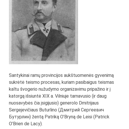
Santykinai ramų provincijos aukštuomenės gyvenimą
sukrėtė teismo procesas, kuriam pasibaigus teismas
kaltu švogerio nužudymo organizavimu pripažino ir į
katorgą išsiuntė XIX a. Vilniuje tarnavusio (ir daug
nuosavybės čia įsigijusio) generolo Dmitrijaus
Sergejevičiaus Buturlino (Дмитрий Сергеевич
Бутурлин) žentą Patriką O’Bryną de Leisi (Patrick
O’Brien de Lacy).