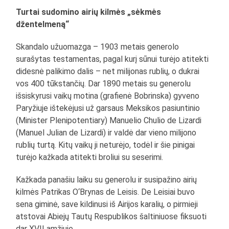
Turtai sudomino airių kilmės „sėkmės
džentelmeną“
Skandalo užuomazga – 1903 metais generolo
surašytas testamentas, pagal kurį sūnui turėjo atitekti
didesnė palikimo dalis – net milijonas rublių, o dukrai
vos 400 tūkstančių. Dar 1890 metais su generolu
išsiskyrusi vaikų motina (grafienė Bobrinska) gyveno
Paryžiuje ištekėjusi už garsaus Meksikos pasiuntinio
(Minister Plenipotentiary) Manuelio Chulio de Lizardi
(Manuel Julian de Lizardi) ir valdė dar vieno milijono
rublių turtą. Kitų vaikų ji neturėjo, todėl ir šie pinigai
turėjo kažkada atitekti broliui su seserimi.
Kažkada panašiu laiku su generolu ir susipažino airių
kilmės Patrikas O‘Brynas de Leisis. De Leisiai buvo
sena giminė, save kildinusi iš Airijos karalių, o pirmieji
atstovai Abiejų Tautų Respublikos šaltiniuose fiksuoti
dar XVII amžiuje.