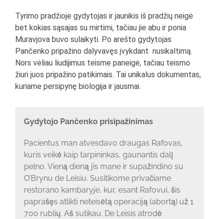
Tyrimo pradžioje gydytojas ir jaunikis iš pradžių neigė
bet kokias sąsajas su mirtimi, tačiau jie abu ir ponia
Muravjova buvo sulaikyti. Po arešto gydytojas
Pančenko pripažino dalyvavęs įvykdant nusikaltimą.
Nors vėliau liudijimus teisme paneigė, tačiau teismo
žiuri juos pripažino patikimais. Tai unikalus dokumentas,
kuriame persipynę biologija ir jausmai.
Gydytojo Pančenko prisipažinimas
Pacientus man atvesdavo draugas Rafovas,
kuris veikė kaip tarpininkas, gaunantis dalį
pelno. Vieną dieną jis mane ir supažindino su
O’Brynu de Leisiu. Susitikome privačiame
restorano kambaryje, kur, esant Rafovui, šis
paprašęs atlikti neteisėtą operaciją (abortą) už 1
700 rublių. Aš sutikau. De Leisis atrodė