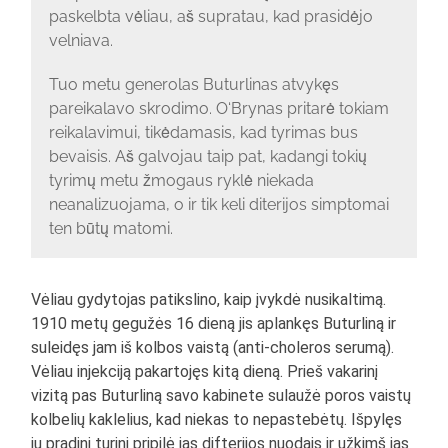
paskelbta vėliau, aš supratau, kad prasidėjo
velniava.
Tuo metu generolas Buturlinas atvykęs
pareikalavo skrodimo. O‘Brynas pritarė tokiam
reikalavimui, tikėdamasis, kad tyrimas bus
bevaisis. Aš galvojau taip pat, kadangi tokių
tyrimų metu žmogaus ryklė niekada
neanalizuojama, o ir tik keli diterijos simptomai
ten būtų matomi.
Vėliau gydytojas patikslino, kaip įvykdė nusikaltimą.
1910 metų gegužės 16 dieną jis aplankęs Buturliną ir
suleidęs jam iš kolbos vaistą (anti-choleros serumą).
Vėliau injekciją pakartojęs kitą dieną. Prieš vakarinį
vizitą pas Buturliną savo kabinete sulaužė poros vaistų
kolbelių kaklelius, kad niekas to nepastebėtų. Išpylęs
jų pradinį turinį pripilė jas difterijos nuodais ir užkimš jas