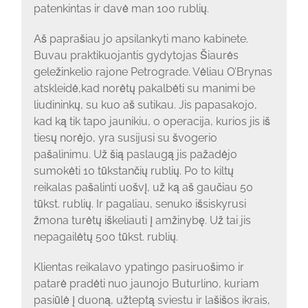
patenkintas ir davė man 100 rublių.
Aš paprašiau jo apsilankyti mano kabinete.
Buvau praktikuojantis gydytojas Šiaurės
geležinkelio rajone Petrograde. Vėliau O’Brynas
atskleidė,kad norėtų pakalbėti su manimi be
liudininkų, su kuo aš sutikau. Jis papasakojo,
kad ką tik tapo jaunikiu, o operacija, kurios jis iš
tiesų norėjo, yra susijusi su švogerio
pašalinimu. Už šią paslaugą jis pažadėjo
sumokėti 10 tūkstančių rublių. Po to kiltų
reikalas pašalinti uošvį, už ką aš gaučiau 50
tūkst. rublių. Ir pagaliau, senuko išsiskyrusi
žmona turėtų iškeliauti į amžinybę. Už tai jis
nepagailėtų 500 tūkst. rublių.
Klientas reikalavo ypatingo pasiruošimo ir
patarė pradėti nuo jaunojo Buturlino, kuriam
pasiūlė į duoną, užteptą sviestu ir lašišos ikrais,