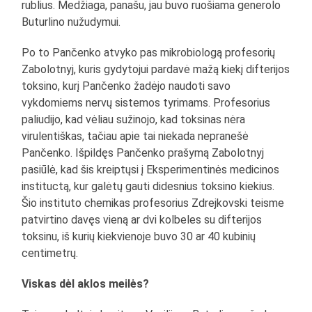
rublius. Medžiaga, panašu, jau buvo ruošiama generolo
Buturlino nužudymui.
Po to Pančenko atvyko pas mikrobiologą profesorių
Zabolotnyj, kuris gydytojui pardavė mažą kiekį difterijos
toksino, kurį Pančenko žadėjo naudoti savo
vykdomiems nervų sistemos tyrimams. Profesorius
paliudijo, kad vėliau sužinojo, kad toksinas nėra
virulentiškas, tačiau apie tai niekada nepranešė
Pančenko. Išpildęs Pančenko prašymą Zabolotnyj
pasiūlė, kad šis kreiptųsi į Eksperimentinės medicinos
instituctą, kur galėtų gauti didesnius toksino kiekius.
Šio instituto chemikas profesorius Zdrejkovski teisme
patvirtino davęs vieną ar dvi kolbeles su difterijos
toksinu, iš kurių kiekvienoje buvo 30 ar 40 kubinių
centimetrų.
Viskas dėl aklos meilės?