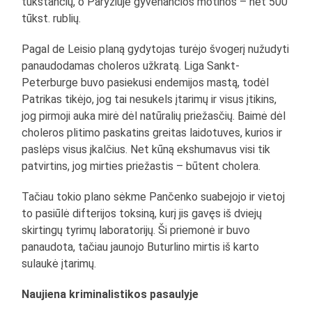
tūkstančių, o Paryžiuje gyvenančios motinos – net 500
tūkst. rublių.
Pagal de Leisio planą gydytojas turėjo švogerį nužudyti
panaudodamas choleros užkratą. Liga Sankt-
Peterburge buvo pasiekusi endemijos mastą, todėl
Patrikas tikėjo, jog tai nesukels įtarimų ir visus įtikins,
jog pirmoji auka mirė dėl natūralių priežasčių. Baimė dėl
choleros plitimo paskatins greitas laidotuves, kurios ir
paslėps visus įkalčius. Net kūną ekshumavus visi tik
patvirtins, jog mirties priežastis – būtent cholera.
Tačiau tokio plano sėkme Pančenko suabejojo ir vietoj
to pasiūlė difterijos toksiną, kurį jis gavęs iš dviejų
skirtingų tyrimų laboratorijų. Ši priemonė ir buvo
panaudota, tačiau jaunojo Buturlino mirtis iš karto
sulaukė įtarimų.
Naujiena kriminalistikos pasaulyje