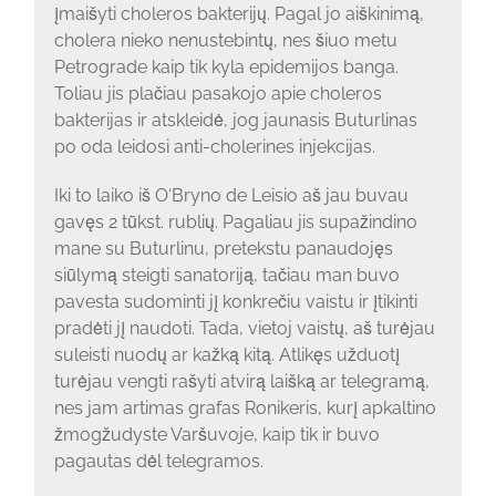
įmaišyti choleros bakterijų. Pagal jo aiškinimą,
cholera nieko nenustebintų, nes šiuo metu
Petrograde kaip tik kyla epidemijos banga.
Toliau jis plačiau pasakojo apie choleros
bakterijas ir atskleidė, jog jaunasis Buturlinas
po oda leidosi anti-cholerines injekcijas.
Iki to laiko iš O‘Bryno de Leisio aš jau buvau
gavęs 2 tūkst. rublių. Pagaliau jis supažindino
mane su Buturlinu, pretekstu panaudojęs
siūlymą steigti sanatoriją, tačiau man buvo
pavesta sudominti jį konkrečiu vaistu ir įtikinti
pradėti jį naudoti. Tada, vietoj vaistų, aš turėjau
suleisti nuodų ar kažką kitą. Atlikęs užduotį
turėjau vengti rašyti atvirą laišką ar telegramą,
nes jam artimas grafas Ronikeris, kurį apkaltino
žmogžudyste Varšuvoje, kaip tik ir buvo
pagautas dėl telegramos.