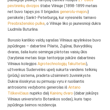
pėstininkų divizijos
štabe Vilniuje (1898-1899 metais
net buvo tapęs jos II brigados
generolu-majoru
)
persikėlė į Sankt-Peterburgą, kur vyresnėlis tarnavo
Preobraženskio pulke
, o Vilniuje liko jo jaunesnioji dukra
Liudmila Buturlina.
Buvusio kariškio valdų sąrašas Vilniaus apylinkėse buvo
įspūdingas – dabartinė Pilaitė, Zujūnai, Buivydiškių
dvaras, šalia kurio sėmingai plėtotas vaisių ūkis
(tarybiniai metais šioje teritorijoje įsikūrė dabartinės
Vilniaus kolegijos
Agrotechnologijų fakultetas
),
užtvenkus Sudervėlės upelį sukurta vandens telkinių
(prūdų) sistema, pradėta užsiiminėti žuvininkyste.
Dukrai išsiskyrus su pirmuoju vyru ir ruošiantis
antrosioms vedyboms generolas iš
Antano
Tiškevičiaus
nupirko dalį
Kairėnų dvaro
(dabar įsikūręs
Vilniaus universiteto Botanikos sodas), kuris tapo
įspūdinga šeimos rezidencija.