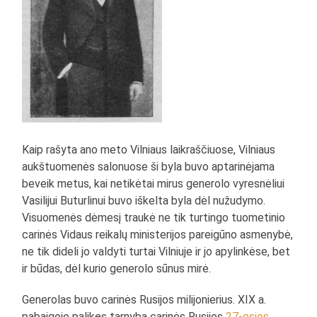
Kaip rašyta ano meto Vilniaus laikraščiuose, Vilniaus
aukštuomenės salonuose ši byla buvo aptarinėjama
beveik metus, kai netikėtai mirus generolo vyresnėliui
Vasilijui Buturlinui buvo iškelta byla dėl nužudymo.
Visuomenės dėmesį traukė ne tik turtingo tuometinio
carinės Vidaus reikalų ministerijos pareigūno asmenybė,
ne tik dideli jo valdyti turtai Vilniuje ir jo apylinkėse, bet
ir būdas, dėl kurio generolo sūnus mirė.
Generolas buvo carinės Rusijos milijonierius. XIX a.
pabaigoje palikęs tarnybą carinės Rusijos
27-osios