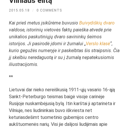
Vilniaus elitą
2015.05.18
/
0 COMMENTS
Kai prieš metus įsikūrėme buvusio
Buivydiškių dvaro
valdose, istorinių vietovės faktų paieška atvedė prie
unikalios paskutiniųjų dvaro savininkų šeimos
istorijos. Ji pasirodė įdomi ir žurnalui „
Verslo klasė
“,
kurio gegužės numeryje ir paskelbtas šis straipsnis. Čia
jį skelbiu neredaguotą ir su į žurnalą nepatekusiomis
iliustracijomis.
**
Lietuvai dar nieko nereiškusią 1911-ųjų vasario 16-ąją
Sankt-Peterburgo teismas baigė visoje carinėje
Rusijoje nuskambėjusią bylą. Itin karštai ji aptarinėta ir
Vilniuje, nes liudininkais buvo iškviesta net
keturiasdešimt tuometinio gubernijos centro
aukštuomenės narių. Visi jie dalijosi liudijimais apie