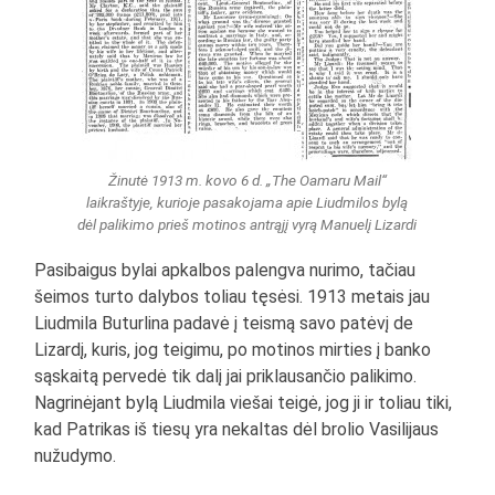
Žinutė 1913 m. kovo 6 d. „The Oamaru Mail“
laikraštyje, kurioje pasakojama apie Liudmilos bylą
dėl palikimo prieš motinos antrąjį vyrą Manuelį Lizardi
Pasibaigus bylai apkalbos palengva nurimo, tačiau
šeimos turto dalybos toliau tęsėsi. 1913 metais jau
Liudmila Buturlina padavė į teismą savo patėvį de
Lizardį, kuris, jog teigimu, po motinos mirties į banko
sąskaitą pervedė tik dalį jai priklausančio palikimo.
Nagrinėjant bylą Liudmila viešai teigė, jog ji ir toliau tiki,
kad Patrikas iš tiesų yra nekaltas dėl brolio Vasilijaus
nužudymo.