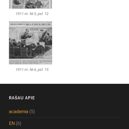
1911 m. Nr.5, psl. 12
1911 m. Nr.6, psl. 15
RAŠAU APIE
academia
(5)
EN
(6)