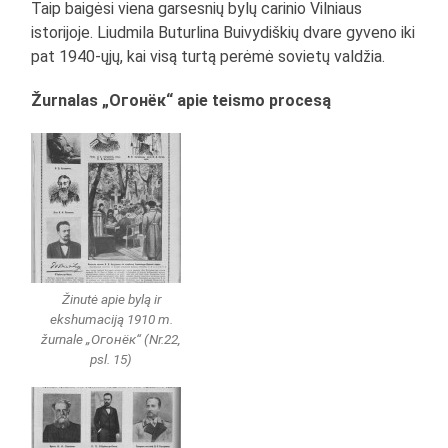
Taip baigėsi viena garsesnių bylų carinio Vilniaus
istorijoje. Liudmila Buturlina Buivydiškių dvare gyveno iki
pat 1940-ųjų, kai visą turtą perėmė sovietų valdžia.
Žurnalas „Огонёк“ apie teismo procesą
Žinutė apie bylą ir
ekshumaciją 1910 m.
žurnale „Огонёк“ (Nr.22,
psl. 15)