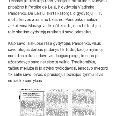
Teismas kaltais kapitono Vasilijaus Buturlino nužudymu
pripažino ir Patriką de Leisį, ir gydytoją Vladimirą
Pančenko. De Leisiui skirta katorga, o gydytojui – 15
metų laisvės atėmimo bausmė. Pančenko meilužė
Jekaterina Muravjova liko išteisinta, nors būtent jos
rolė skatino gydytoją nusikalsti savo priesaikai.
Kaip savo laiškuose rašė gydytojas Pančenko, visus
savo blogus darbus jis daręs tik todėl, kad jo mylimoji
nuolatos reikalaudavo vis daugiau pinigų, kuriuos jis
uždirbdavęs savo neteisėta veikla. Tragikomiška,
tačiau meilužė iš jo atvirai tyčiodavosi, leisdavo miegoti
tik šalia savo lovos, o prasidėjus policijos tyrimui išvis
nutraukė santykius.