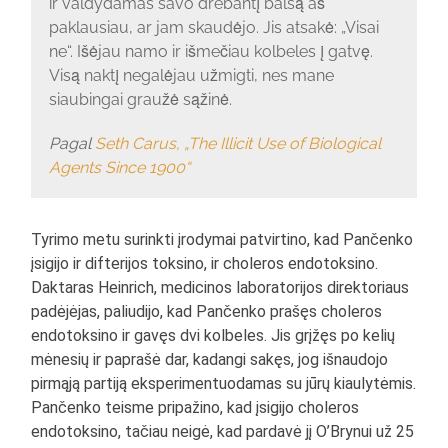
ir valdydamas savo drebantį balsą aš
paklausiau, ar jam skaudėjo. Jis atsakė: „Visai
ne“. Išėjau namo ir išmečiau kolbeles į gatvę.
Visą naktį negalėjau užmigti, nes mane
siaubingai graužė sąžinė.
Pagal
Seth Carus, „The Illicit Use of Biological
Agents Since 1900“
Tyrimo metu surinkti įrodymai patvirtino, kad Pančenko
įsigijo ir difterijos toksino, ir choleros endotoksino.
Daktaras Heinrich, medicinos laboratorijos direktoriaus
padėjėjas, paliudijo, kad Pančenko prašęs choleros
endotoksino ir gavęs dvi kolbeles. Jis grįžęs po kelių
mėnesių ir paprašė dar, kadangi sakęs, jog išnaudojo
pirmąją partiją eksperimentuodamas su jūrų kiaulytėmis.
Pančenko teisme pripažino, kad įsigijo choleros
endotoksino, tačiau neigė, kad pardavė jį O’Brynui už 25