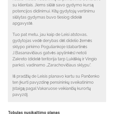
su klientais. Jiems siūlė savo gydymo kursą
potencijos didinimui. Kitų gydytojų vertinimu
siūlytas gydymas buvo tiesiog didelė
apgavystė.
Tuo pat metu, jau kaip de Leisi atstovas,
gydytojas vedė derybas dėl didelio žemės
sklypo pirkimo Poguliankoje (dabartinės
J.Basanavičiaus gatvės apylinkės) netoli
Zakreto (didelė teritorija tarp Lukiškių ir Vingio
parko), vadinamo „Zarachovičiaus sklypu“.
Iš pradžių de Leisis planavo kartu su Pančenko
ten įkurti pavyzdinę pensininkų sveikatinimo
įstaigą pagal Vakaruose veikiančių kurortų
pavyzdį.
Tobulas nusikaltimo planas