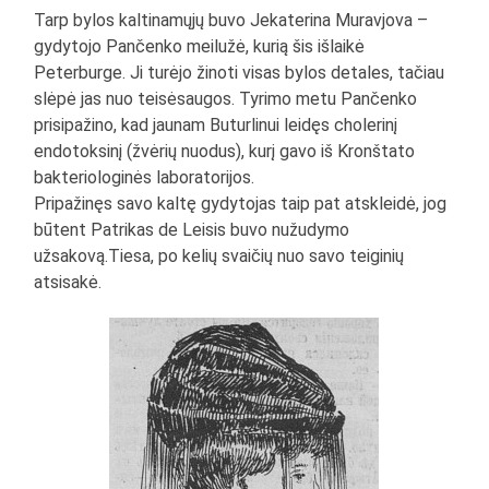
Tarp bylos kaltinamųjų buvo Jekaterina Muravjova –
gydytojo Pančenko meilužė, kurią šis išlaikė
Peterburge. Ji turėjo žinoti visas bylos detales, tačiau
slėpė jas nuo teisėsaugos. Tyrimo metu Pančenko
prisipažino, kad jaunam Buturlinui leidęs cholerinį
endotoksinį (žvėrių nuodus), kurį gavo iš Kronštato
bakteriologinės laboratorijos.
Pripažinęs savo kaltę gydytojas taip pat atskleidė, jog
būtent Patrikas de Leisis buvo nužudymo
užsakovą.Tiesa, po kelių svaičių nuo savo teiginių
atsisakė.