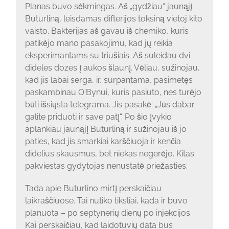
Planas buvo sėkmingas. Aš „gydžiau“ jaunąjį
Buturliną, leisdamas difterijos toksiną vietoj kito
vaisto. Bakterijas aš gavau iš chemiko, kuris
patikėjo mano pasakojimu, kad jų reikia
eksperimantams su triušiais. Aš suleidau dvi
dideles dozes į aukos šlaunį. Vėliau, sužinojau,
kad jis labai serga, ir, surpantama, pasimetęs
paskambinau O‘Bynui, kuris pasiuto, nes turėjo
būti išsiųsta telegrama. Jis pasakė: „Jūs dabar
galite priduoti ir save patį“. Po šio įvykio
aplankiau jaunąjį Buturliną ir sužinojau iš jo
paties, kad jis smarkiai karščiuoja ir kenčia
didelius skausmus, bet niekas negerėjo. Kitas
pakviestas gydytojas nenustatė priežasties.
Tada apie Buturlino mirtį perskaičiau
laikraščiuose. Tai nutiko tiksliai, kada ir buvo
planuota – po septynerių dienų po injekcijos.
Kai perskaičiau, kad laidotuvių data bus