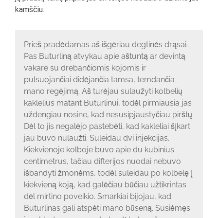
kamščiu.
Prieš pradėdamas aš išgėriau degtinės drąsai.
Pas Buturliną atvykau apie aštuntą ar devintą
vakare su drebančiomis kojomis ir
pulsuojančiai didėjančia tamsa, temdančia
mano regėjimą. Aš turėjau sulaužyti kolbelių
kaklelius matant Buturlinui, todėl pirmiausia jas
uždengiau nosine, kad nesusipjaustyčiau pirštų.
Dėl to jis negalėjo pastebėti, kad kakleliai šįkart
jau buvo nulaužti. Suleidau dvi injekcijas.
Kiekvienoje kolboje buvo apie du kubinius
centimetrus, tačiau difterijos nuodai nebuvo
išbandyti žmonėms, todėl suleidau po kolbelę į
kiekvieną koją, kad galėčiau būčiau užtikrintas
dėl mirtino poveikio. Smarkiai bijojau, kad
Buturlinas gali atspėti mano būseną. Susiėmęs