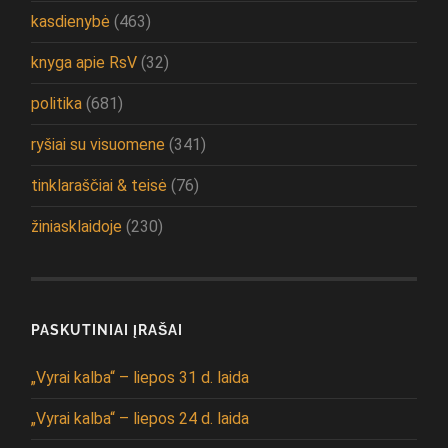
kasdienybė
(463)
knyga apie RsV
(32)
politika
(681)
ryšiai su visuomene
(341)
tinklaraščiai & teisė
(76)
žiniasklaidoje
(230)
PASKUTINIAI ĮRAŠAI
„Vyrai kalba“ – liepos 31 d. laida
„Vyrai kalba“ – liepos 24 d. laida