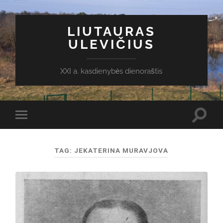
LIUTAURAS
ULEVIČIUS
XXI a. kasdienybės dienoraštis
Toggl
Toggle
search
mobile
field
menu
TAG:
JEKATERINA MURAVJOVA