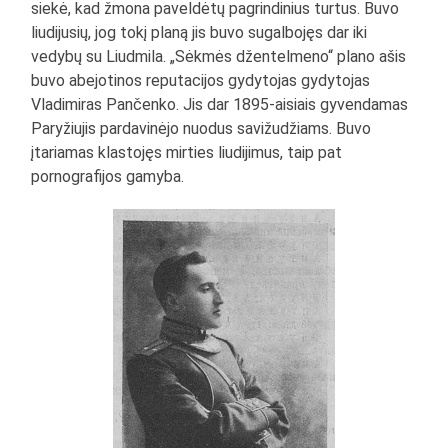
siekė, kad žmona paveldėtų pagrindinius turtus. Buvo
liudijusių, jog tokį planą jis buvo sugalbojęs dar iki
vedybų su Liudmila. „Sėkmės džentelmeno“ plano ašis
buvo abejotinos reputacijos gydytojas gydytojas
Vladimiras Pančenko. Jis dar 1895-aisiais gyvendamas
Paryžiujis pardavinėjo nuodus savižudžiams. Buvo
įtariamas klastojęs mirties liudijimus, taip pat
pornografijos gamyba.