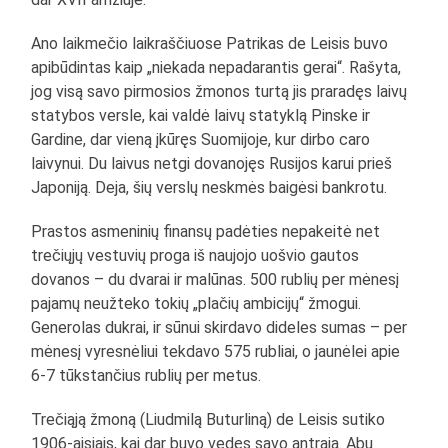
Ano laikmečio laikraščiuose Patrikas de Leisis buvo
apibūdintas kaip „niekada nepadarantis gerai“. Rašyta,
jog visą savo pirmosios žmonos turtą jis praradęs laivų
statybos versle, kai valdė laivų statyklą Pinske ir
Gardine, dar vieną įkūręs Suomijoje, kur dirbo caro
laivynui. Du laivus netgi dovanojęs Rusijos karui prieš
Japoniją. Deja, šių verslų neskmės baigėsi bankrotu.
Prastos asmeninių finansų padėties nepakeitė net
trečiųjų vestuvių proga iš naujojo uošvio gautos
dovanos – du dvarai ir malūnas. 500 rublių per mėnesį
pajamų neužteko tokių „plačių ambicijų“ žmogui.
Generolas dukrai, ir sūnui skirdavo dideles sumas – per
mėnesį vyresnėliui tekdavo 575 rubliai, o jaunėlei apie
6-7 tūkstančius rublių per metus.
Trečiąją žmoną (Liudmilą Buturliną) de Leisis sutiko
1906-aisiais, kai dar buvo vedęs savo antrąją. Abu