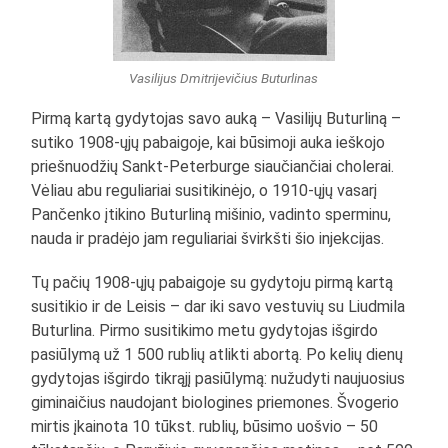
Vasilijus Dmitrijevičius Buturlinas
Pirmą kartą gydytojas savo auką – Vasilijų Buturliną –
sutiko 1908-ųjų pabaigoje, kai būsimoji auka ieškojo
priešnuodžių Sankt-Peterburge siaučiančiai cholerai.
Vėliau abu reguliariai susitikinėjo, o 1910-ųjų vasarį
Pančenko įtikino Buturliną mišinio, vadinto sperminu,
nauda ir pradėjo jam reguliariai švirkšti šio injekcijas.
Tų pačių 1908-ųjų pabaigoje su gydytoju pirmą kartą
susitikio ir de Leisis – dar iki savo vestuvių su Liudmila
Buturlina. Pirmo susitikimo metu gydytojas išgirdo
pasiūlymą už 1 500 rublių atlikti abortą. Po kelių dienų
gydytojas išgirdo tikrąjį pasiūlymą: nužudyti naujuosius
giminaičius naudojant biologines priemones. Švogerio
mirtis įkainota 10 tūkst. rublių, būsimo uošvio – 50