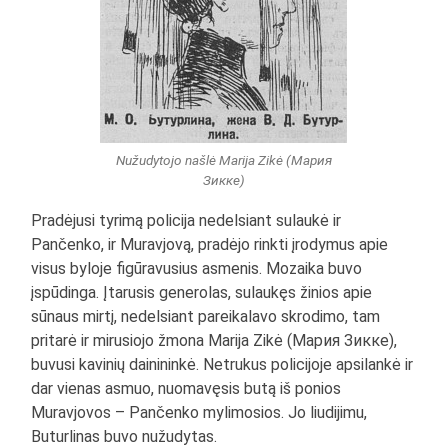
Nužudytojo našlė Marija Zikė (Мария
Зикке)
Pradėjusi tyrimą policija nedelsiant sulaukė ir
Pančenko, ir Muravjovą, pradėjo rinkti įrodymus apie
visus byloje figūravusius asmenis. Mozaika buvo
įspūdinga. Įtarusis generolas, sulaukęs žinios apie
sūnaus mirtį, nedelsiant pareikalavo skrodimo, tam
pritarė ir mirusiojo žmona Marija Zikė (Мария Зикке),
buvusi kavinių dainininkė. Netrukus policijoje apsilankė ir
dar vienas asmuo, nuomavęsis butą iš ponios
Muravjovos – Pančenko mylimosios. Jo liudijimu,
Buturlinas buvo nužudytas.