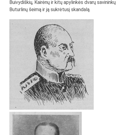
Buivydiškių, Kairėnų ir kitų apylinkės dvarų savininkų
Buturlinų šeimą ir ją sukrėtusį skandalą.