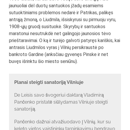
jaunuoliai dėl duotų santuokos įžadų esamiems
sutuoktiniams problemos nedarė ir Patrikas, palikęs
antrąją žmoną, o Liudmila, išsiskyrusi su pirmuoju vyru,
1908-ųjų gruodį susituokė. Skyrybų ir santuokos
maratonui nesutrukdė net galingojo jaunosios tėvo
prieštaravimai. O ką ir turėjo galvoti patyręs kariškis, kai
antrasis Liudmilos vyras į Vilnių persikraustė po
bankroto Gardine (anksčiau gyvenęs Pinske ir net
buvęs išrinktu šio miesto seniūnu).
Planai steigti sanatoriją Vilniuje
De Leisis savo švogeriui daktarą Vladimirą
Pančenko pristatė siūlydamas Vilniuje steigti
sanatoriją.
Pančenko dažnai atvažiuodavo į Vilnių, kur su
keleto vietos vaistininkų tarpinkavimu bendravo