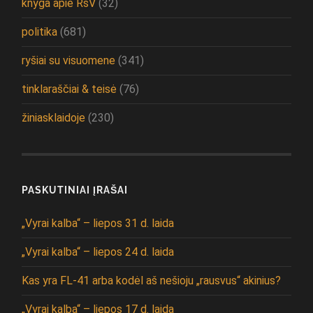
knyga apie RsV
(32)
politika
(681)
ryšiai su visuomene
(341)
tinklaraščiai & teisė
(76)
žiniasklaidoje
(230)
PASKUTINIAI ĮRAŠAI
„Vyrai kalba“ – liepos 31 d. laida
„Vyrai kalba“ – liepos 24 d. laida
Kas yra FL-41 arba kodėl aš nešioju „rausvus“ akinius?
„Vyrai kalba“ – liepos 17 d. laida