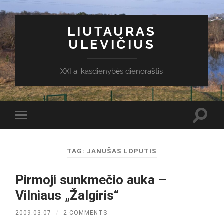
LIUTAURAS
ULEVIČIUS
XXI a. kasdienybės dienoraštis
Toggl
Toggle
search
mobile
field
menu
TAG:
JANUŠAS LOPUTIS
Pirmoji sunkmečio auka –
Vilniaus „Žalgiris“
2009.03.07
/
2 COMMENTS