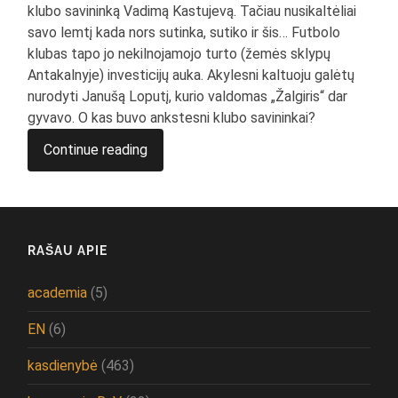
klubo savininką Vadimą Kastujevą. Tačiau nusikaltėliai
savo lemtį kada nors sutinka, sutiko ir šis… Futbolo
klubas tapo jo nekilnojamojo turto (žemės sklypų
Antakalnyje) investicijų auka. Akylesni kaltuoju galėtų
nurodyti Janušą Loputį, kurio valdomas „Žalgiris“ dar
gyvavo. O kas buvo ankstesni klubo savininkai?
Continue reading
RAŠAU APIE
academia
(5)
EN
(6)
kasdienybė
(463)