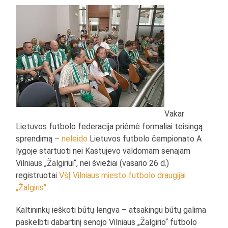
Vakar
Lietuvos futbolo federacija priėmė formaliai teisingą
sprendimą –
neleido
Lietuvos futbolo čempionato A
lygoje startuoti nei Kastujevo valdomam senajam
Vilniaus „Žalgiriui“, nei šviežiai (vasario 26 d.)
registruotai
VšĮ Vilniaus miesto futbolo draugijai
„Žalgiris“
.
Kaltininkų ieškoti būtų lengva – atsakingu būtų galima
paskelbti dabartinį senojo Vilniaus „Žalgirio“ futbolo