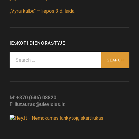
„Vyrai kalba“ – liepos 3 d. laida
IEŠKOTI DIENORAŠTYJE
Search
for:
M:
+370 (686) 08820
E:
liutauras@ulevicius.lt