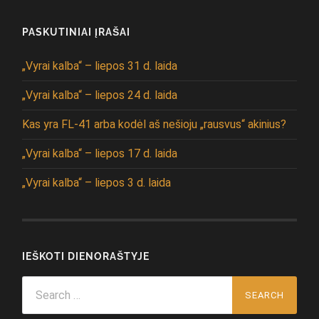
PASKUTINIAI ĮRAŠAI
„Vyrai kalba“ – liepos 31 d. laida
„Vyrai kalba“ – liepos 24 d. laida
Kas yra FL-41 arba kodėl aš nešioju „rausvus“ akinius?
„Vyrai kalba“ – liepos 17 d. laida
„Vyrai kalba“ – liepos 3 d. laida
IEŠKOTI DIENORAŠTYJE
Search
for: