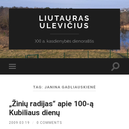
LIUTAURAS
ULEVIČIUS
XXI a. kasdienybės dienoraštis
Toggl
Toggle
search
mobile
field
menu
TAG:
JANINA GADLIAUSKIENĖ
„Žinių radijas“ apie 100-ą
Kubiliaus dienų
2009.03.19
/
0 COMMENTS