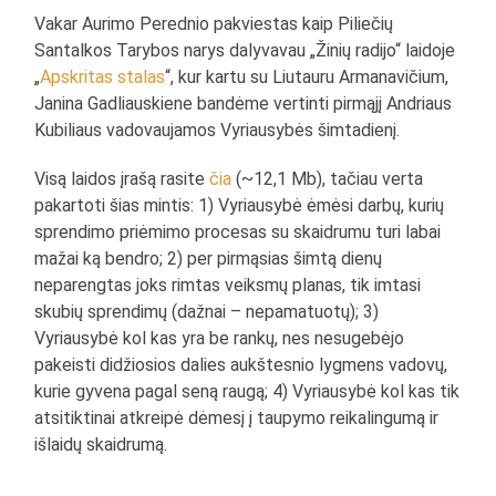
Vakar Aurimo Perednio pakviestas kaip Piliečių
Santalkos Tarybos narys dalyvavau „Žinių radijo“ laidoje
„
Apskritas stalas
“, kur kartu su Liutauru Armanavičium,
Janina Gadliauskiene bandėme vertinti pirmąjį Andriaus
Kubiliaus vadovaujamos Vyriausybės šimtadienį.
Visą laidos įrašą rasite
čia
(~12,1 Mb), tačiau verta
pakartoti šias mintis: 1) Vyriausybė ėmėsi darbų, kurių
sprendimo priėmimo procesas su skaidrumu turi labai
mažai ką bendro; 2) per pirmąsias šimtą dienų
neparengtas joks rimtas veiksmų planas, tik imtasi
skubių sprendimų (dažnai – nepamatuotų); 3)
Vyriausybė kol kas yra be rankų, nes nesugebėjo
pakeisti didžiosios dalies aukštesnio lygmens vadovų,
kurie gyvena pagal seną raugą; 4) Vyriausybė kol kas tik
atsitiktinai atkreipė dėmesį į taupymo reikalingumą ir
išlaidų skaidrumą.