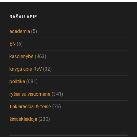
RAŠAU APIE
academia
(5)
EN
(6)
kasdienybė
(463)
knyga apie RsV
(32)
politika
(681)
ryšiai su visuomene
(341)
tinklaraščiai & teisė
(76)
žiniasklaidoje
(230)